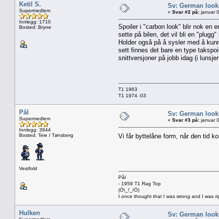
Ketil S.
Sv: German look
Supermedlem
«
Svar #2 på:
januar 0
Innlegg: 1710
Spoiler i "carbon look" blir nok en 
Bosted: Bryne
sette på bilen, det vil bli en "plugg
Holder også på å sysler med å kunne 
sett finnes det bare en type takspoi
snittversjoner på jobb idag (i lunsje
T1 1963
T1 1974 -03
Pål
Sv: German look
Supermedlem
«
Svar #3 på:
januar 0
Innlegg: 3944
Bosted: Teie / Tønsberg
Vi får byttelåne form, når den tid
Vestfold
Pål
- 1959 T1 Rag Top
(Ö\_!_/Ö)
I once thought that I was wrong and I was ri
Hulken
Sv: German look