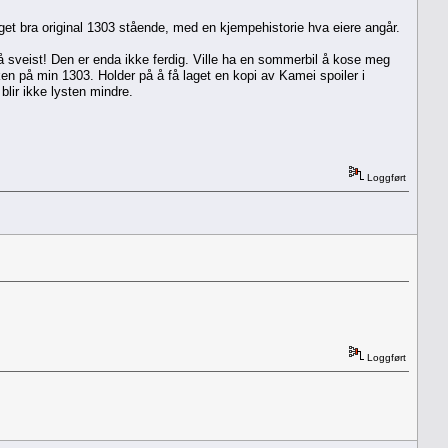
eget bra original 1303 stående, med en kjempehistorie hva eiere angår.
få sveist! Den er enda ikke ferdig. Ville ha en sommerbil å kose meg
ken på min 1303. Holder på å få laget en kopi av Kamei spoiler i
blir ikke lysten mindre.
Loggført
Loggført