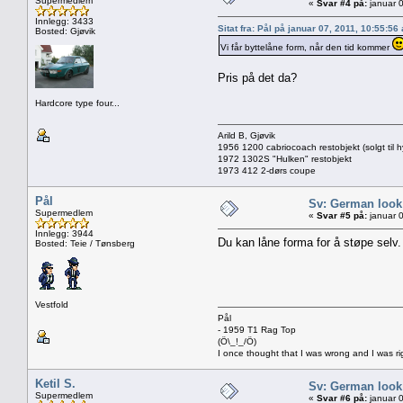
Supermedlem
«
Svar #4 på:
januar 0
Innlegg: 3433
Sitat fra: Pål på januar 07, 2011, 10:55:56
Bosted: Gjøvik
Vi får byttelåne form, når den tid kommer
Pris på det da?
Hardcore type four...
Arild B, Gjøvik
1956 1200 cabriocoach restobjekt (solgt til h
1972 1302S "Hulken" restobjekt
1973 412 2-dørs coupe
Pål
Sv: German look
Supermedlem
«
Svar #5 på:
januar 0
Innlegg: 3944
Du kan låne forma for å støpe selv. 
Bosted: Teie / Tønsberg
Vestfold
Pål
- 1959 T1 Rag Top
(Ö\_!_/Ö)
I once thought that I was wrong and I was ri
Ketil S.
Sv: German look
Supermedlem
«
Svar #6 på:
januar 0