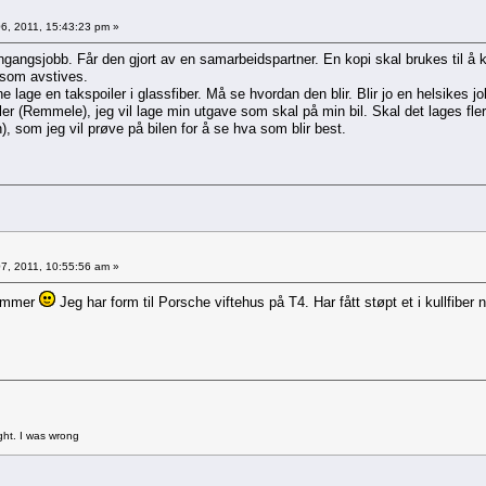
6, 2011, 15:43:23 pm »
engangsjobb. Får den gjort av en samarbeidspartner. En kopi skal brukes til å kun
" som avstives.
lage en takspoiler i glassfiber. Må se hvordan den blir. Blir jo en helsikes job
ler (Remmele), jeg vil lage min utgave som skal på min bil. Skal det lages fle
n), som jeg vil prøve på bilen for å se hva som blir best.
7, 2011, 10:55:56 am »
 kommer
Jeg har form til Porsche viftehus på T4. Har fått støpt et i kullfiber n
ght. I was wrong