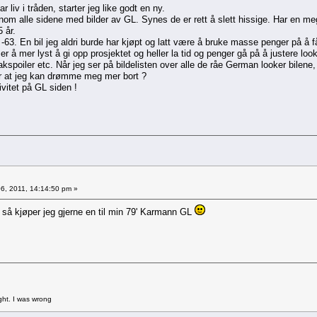
 liv i tråden, starter jeg like godt en ny.
jennom alle sidene med bilder av GL. Synes de er rett å slett hissige. Har en m
 år.
-63. En bil jeg aldri burde har kjøpt og latt være å bruke masse penger på å 
å mer lyst å gi opp prosjektet og heller la tid og penger gå på å justere loo
akspoiler etc. Når jeg ser på bildelisten over alle de råe German looker bilene, 
ør at jeg kan drømme meg mer bort ?
ivitet på GL siden !
6, 2011, 14:14:50 pm »
an, så kjøper jeg gjerne en til min 79' Karmann GL
ght. I was wrong