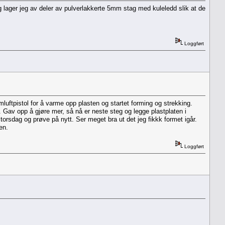
ng lager jeg av deler av pulverlakkerte 5mm stag med kuleledd slik at de
Loggført
luftpistol for å varme opp plasten og startet forming og strekking.
rt. Gav opp å gjøre mer, så nå er neste steg og legge plastplaten i
torsdag og prøve på nytt. Ser meget bra ut det jeg fikkk formet igår.
en.
Loggført