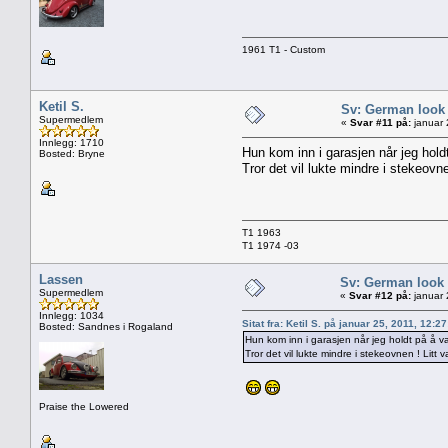
1961 T1 - Custom
Ketil S.
Sv: German look
Supermedlem
«
Svar #11 på:
januar 
Innlegg: 1710
Hun kom inn i garasjen når jeg hold
Bosted: Bryne
Tror det vil lukte mindre i stekeovne
T1 1963
T1 1974 -03
Lassen
Sv: German look
Supermedlem
«
Svar #12 på:
januar 
Innlegg: 1034
Sitat fra: Ketil S. på januar 25, 2011, 12:2
Bosted: Sandnes i Rogaland
Hun kom inn i garasjen når jeg holdt på å va
Tror det vil lukte mindre i stekeovnen ! Litt 
Praise the Lowered