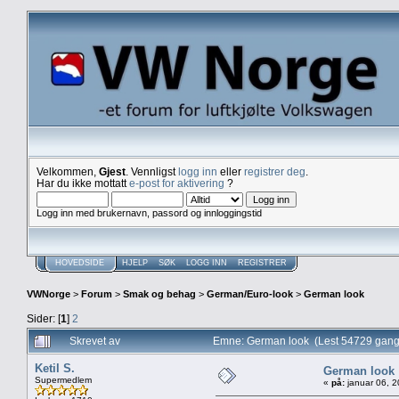
Velkommen,
Gjest
. Vennligst
logg inn
eller
registrer deg
.
Har du ikke mottatt
e-post for aktivering
?
Logg inn med brukernavn, passord og innloggingstid
HOVEDSIDE
HJELP
SØK
LOGG INN
REGISTRER
VWNorge
>
Forum
>
Smak og behag
>
German/Euro-look
>
German look
Sider: [
1
]
2
Skrevet av
Emne: German look (Lest 54729 gang
Ketil S.
German look
Supermedlem
«
på:
januar 06, 2