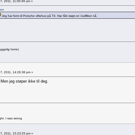
7, 2011, 11:00:49 am »
 am
Jeg har form til Porsche viftehus på T4. Har fått støpt et i kullfiber nå.
yggelig herre)
7, 2011, 14:26:38 pm »
Men jeg støper ikke til deg.
ght. I was wrong
7, 2011, 15:23:25 pm »