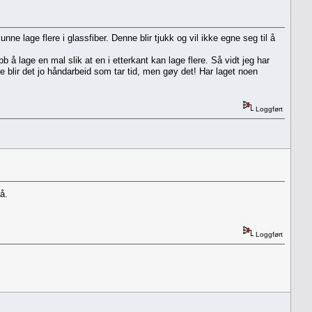
ne lage flere i glassfiber. Denne blir tjukk og vil ikke egne seg til å
b å lage en mal slik at en i etterkant kan lage flere. Så vidt jeg har
re blir det jo håndarbeid som tar tid, men gøy det! Har laget noen
Loggført
å.
Loggført