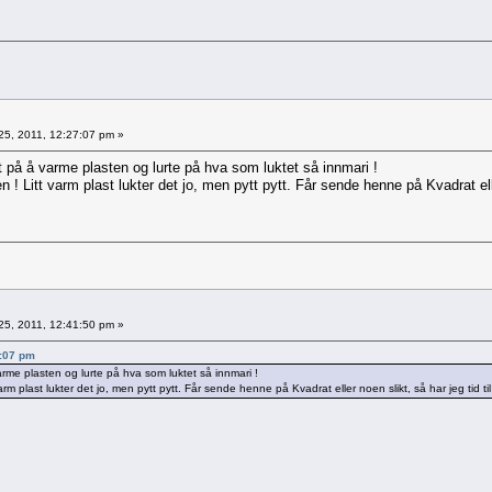
25, 2011, 12:27:07 pm »
t på å varme plasten og lurte på hva som luktet så innmari !
n ! Litt varm plast lukter det jo, men pytt pytt. Får sende henne på Kvadrat ell
25, 2011, 12:41:50 pm »
7:07 pm
rme plasten og lurte på hva som luktet så innmari !
varm plast lukter det jo, men pytt pytt. Får sende henne på Kvadrat eller noen slikt, så har jeg tid t