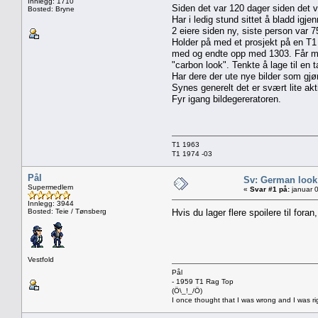
Innlegg: 1710
Siden det var 120 dager siden det var
Bosted: Bryne
Har i ledig stund sittet å bladd ig
2 eiere siden ny, siste person var 75
Holder på med et prosjekt på en T1 
med og endte opp med 1303. Får mer 
"carbon look". Tenkte å lage til en t
Har dere der ute nye bilder som gj
Synes generelt det er svært lite akt
Fyr igang bildegereratoren.
T1 1963
T1 1974 -03
Pål
Sv: German look
Supermedlem
«
Svar #1 på:
januar 0
Innlegg: 3944
Bosted: Teie / Tønsberg
Hvis du lager flere spoilere til for
Vestfold
Pål
- 1959 T1 Rag Top
(Ö\_!_/Ö)
I once thought that I was wrong and I was ri