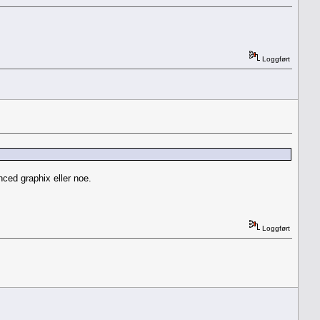
Loggført
nced graphix eller noe.
Loggført