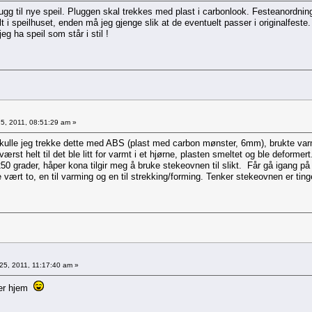
plugg til nye speil. Pluggen skal trekkes med plast i carbonlook. Festeanordni
lt i speilhuset, enden må jeg gjenge slik at de eventuelt passer i originalfeste.
eg ha speil som står i stil !
5, 2011, 08:51:29 am »
ld skulle jeg trekke dette med ABS (plast med carbon mønster, 6mm), brukte varm
værst helt til det ble litt for varmt i et hjørne, plasten smeltet og ble deforme
0 grader, håper kona tilgir meg å bruke stekeovnen til slikt. Får gå igang på 
le vært to, en til varming og en til strekking/forming. Tenker stekeovnen er ting
25, 2011, 11:17:40 am »
mer hjem