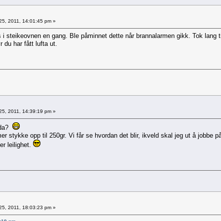
25, 2011, 14:01:45 pm »
 steikeovnen en gang. Ble påminnet dette når brannalarmen gikk. Tok lang tid 
du har fått lufta ut.
25, 2011, 14:39:19 pm »
d da?
r stykke opp til 250gr. Vi får se hvordan det blir, ikveld skal jeg ut å jobbe 
er leilighet.
25, 2011, 18:03:23 pm »