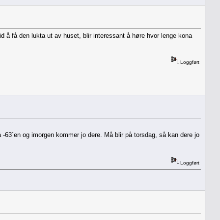
å få den lukta ut av huset, blir interessant å høre hvor lenge kona
Loggført
på -63`en og imorgen kommer jo dere. Må blir på torsdag, så kan dere jo
Loggført