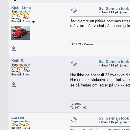
Kjetil Lima
Sv: German look
Supermedlem
«
Svar #13 på:
januar 
Innlegg: 2975
Jeg glemte en pakke pommes frites i
Bosted: Stavanger
må være på kvadrat på shopping før 
1961 T1 - Custom
Ketil S.
Sv: German look
Supermedlem
«
Svar #14 på:
januar 
Innlegg: 1710
Bosted: Bryne
Har ikke de åpent til 22 hver kvel
Har en rask stekeovn som fort varme
se på fredag om jeg er på utkikk ett
T1 1963
T1 1974 -03
Lassen
Sv: German look
Supermedlem
«
Svar #15 på:
januar 
Innlegg: 1034