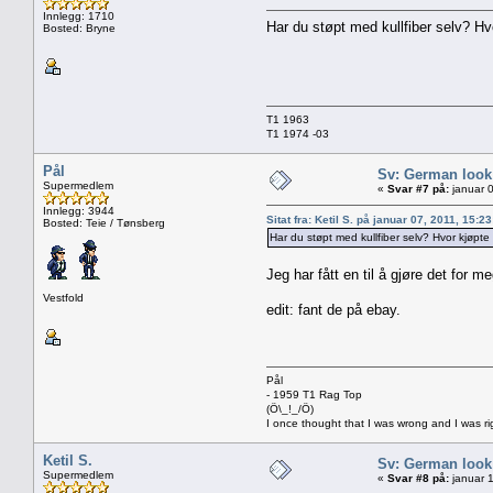
Innlegg: 1710
Har du støpt med kullfiber selv? Hvo
Bosted: Bryne
T1 1963
T1 1974 -03
Pål
Sv: German look
Supermedlem
«
Svar #7 på:
januar 0
Innlegg: 3944
Sitat fra: Ketil S. på januar 07, 2011, 15:2
Bosted: Teie / Tønsberg
Har du støpt med kullfiber selv? Hvor kjøpte 
Jeg har fått en til å gjøre det for 
Vestfold
edit: fant de på ebay.
Pål
- 1959 T1 Rag Top
(Ö\_!_/Ö)
I once thought that I was wrong and I was ri
Ketil S.
Sv: German look
Supermedlem
«
Svar #8 på:
januar 1