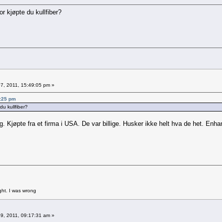
r kjøpte du kullfiber?
7, 2011, 15:49:05 pm »
3:25 pm
du kullfiber?
meg. Kjøpte fra et firma i USA. De var billige. Husker ikke helt hva de het. Enha
ght. I was wrong
9, 2011, 09:17:31 am »