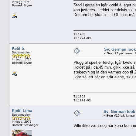
Innlegg: 1710
Stod i garasjen igår kveld å laget 
Bosted: Bryne
kan justeres. Leddet blir delvis skju
Dersom det skal bli litt GL look må j
T1 1963
T1 1974 -03
Ketil S.
Sv: German look
Supermedlem
«
Svar #9 på:
januar 2
Innlegg: 1710
Plugg til speil er ferdig. Igår kve
Bosted: Bryne
Holdet på i ca.45 min, gikk ikke så 
stekeovn og la den varmes opp til 25
Ikke så lett når en står alene, skul
T1 1963
T1 1974 -03
Kjetil Lima
Sv: German look
Supermedlem
«
Svar #10 på:
januar 
Innlegg: 2975
Bosted: Stavanger
Ville ikke vært deg når kona kom