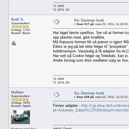
T1 1963
T1 1974 -03
Ketil S.
Sv: German look
Supermedlem
«
Svar #17 på:
mars 02, 2011, 11:28:24
Innlegg: 1710
Har laget første speilhus. Ser nå at formen ku
Bosted: Bryne
opp plasten med, gikk knallbra.
Må finpusse formen litt så prøver vi igjen! Må
Ellers er jeg på leit etter felger til "prosjektet
hulldimensjon. Vanskelig å få adapter fra 4x130
Har sett på Cookie felger og Teledials, kan jo b
Andre forslag som ikke medfører salg av hus
T1 1963
T1 1974 -03
Hulken
Sv: German look
Supermedlem
«
Svar #18 på:
mars 02, 2011, 12:15:11
Innlegg: 3433
Finnes adapter -
http://cgi.ebay.de/Lochkre
Bosted: Gjøvik
pt=Autoteile_Zubeh%C3%B6r&hash=item19
Arild B, Gjøvik
Hardcore type four...