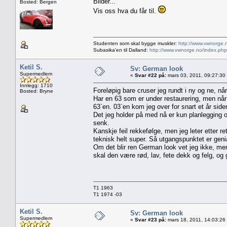
Bilder...
Bosted: Bergen
Vis oss hva du får til.
Studenten som skal bygge muskler:
http://www.vwnorge.
Subasika'en til Dalland:
http://www.vwnorge.no/index.php
Ketil S.
Sv: German look
Supermedlem
«
Svar #22 på:
mars 03, 2011, 09:27:30
Innlegg: 1710
Foreløpig bare cruser jeg rundt i ny og ne, når
Bosted: Bryne
Har en 63 som er under restaurering, men når d
63`en. 03`en kom jeg over for snart et år side
Det jeg holder på med nå er kun planlegging og
senk.
Kanskje feil rekkefølge, men jeg leter etter re
teknisk helt super. Så utgangspunktet er genia
Om det blir ren German look vet jeg ikke, men 
skal den være rød, lav, fete dekk og felg, og g
T1 1963
T1 1974 -03
Ketil S.
Sv: German look
Supermedlem
«
Svar #23 på:
mars 18, 2011, 14:03:26