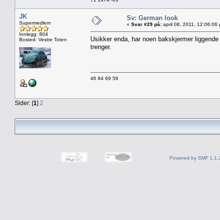
JK
Sv: German look
Supermedlem
«
Svar #29 på:
april 08, 2011, 12:06:06
Innlegg: 804
Usikker enda, har noen bakskjermer liggende 
Bosted: Vestre Toten
trenger.
46 84 69 59
Sider: [
1
]
2
Powered by SMF 1.1.