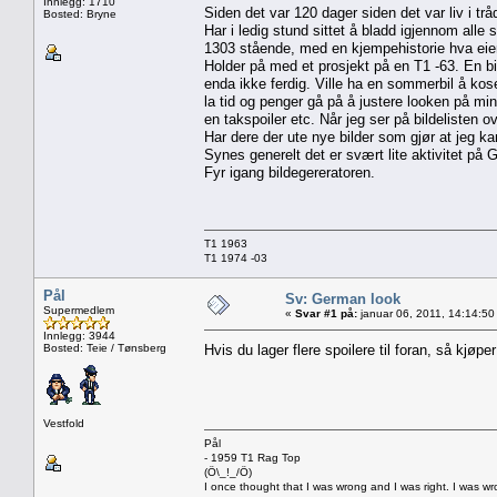
Innlegg: 1710
Siden det var 120 dager siden det var liv i tråd
Bosted: Bryne
Har i ledig stund sittet å bladd igjennom alle
1303 stående, med en kjempehistorie hva eiere
Holder på med et prosjekt på en T1 -63. En bi
enda ikke ferdig. Ville ha en sommerbil å ko
la tid og penger gå på å justere looken på min
en takspoiler etc. Når jeg ser på bildelisten o
Har dere der ute nye bilder som gjør at jeg 
Synes generelt det er svært lite aktivitet på 
Fyr igang bildegereratoren.
T1 1963
T1 1974 -03
Pål
Sv: German look
Supermedlem
«
Svar #1 på:
januar 06, 2011, 14:14:50
Innlegg: 3944
Bosted: Teie / Tønsberg
Hvis du lager flere spoilere til foran, så kjøp
Vestfold
Pål
- 1959 T1 Rag Top
(Ö\_!_/Ö)
I once thought that I was wrong and I was right. I was w