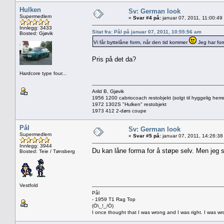
Hulken
Sv: German look
Supermedlem
«
Svar #4 på:
januar 07, 2011, 11:00:49
Innlegg: 3433
Sitat fra: Pål på januar 07, 2011, 10:55:56 am
Bosted: Gjøvik
Vi får byttelåne form, når den tid kommer
Jeg har form
Pris på det da?
Hardcore type four...
Arild B, Gjøvik
1956 1200 cabriocoach restobjekt (solgt til hyggelig herre
1972 1302S "Hulken" restobjekt
1973 412 2-dørs coupe
Pål
Sv: German look
Supermedlem
«
Svar #5 på:
januar 07, 2011, 14:26:38
Innlegg: 3944
Du kan låne forma for å støpe selv. Men jeg st
Bosted: Teie / Tønsberg
Vestfold
Pål
- 1959 T1 Rag Top
(Ö\_!_/Ö)
I once thought that I was wrong and I was right. I was w