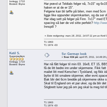
Innlegg: 1710
Har prøvd ut Teldials felger nå, 7x15" og 6x15
Bosted: Bryne
haken er at de er 15".
Felgene kan bli tøffe på bilen, men med 5cm se
ligge like oppunder skjermkanten, og da ser d
Har idag sett på felger på Finn. 7x17" med ET 
spacing så bør de vel sitte perfekt?
http://ww
Innspill ?
«
Siste redigering: mars 18, 2011, 14:07:11 pm av Ketil 
T1 1963
T1 1974 -03
Ketil S.
Sv: German look
Supermedlem
«
Svar #24 på:
april 05, 2011, 14:49:26
Innlegg: 1710
Har nå fått felger til min 03. 16x8, ET 15, BBS
Bosted: Bryne
få de litt bedre inn under skjermene. Fikk fatt 
mailet litt med Kerscher i Tyskland, og fikk i
bytte til litt smalere skjermer, eller evnt.space h
Bak blir det 6cm bredde på skjermene okke 
Skal til England om et par uker, og da blir de
Stigbrett lurer jeg på om jeg skal ta meg tid ti
T1 1963
T1 1974 -03