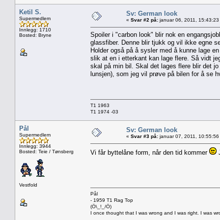
Ketil S.
Sv: German look
Supermedlem
«
Svar #2 på:
januar 06, 2011, 15:43:23
Innlegg: 1710
Spoiler i "carbon look" blir nok en engangsjob
Bosted: Bryne
glassfiber. Denne blir tjukk og vil ikke egne se
Holder også på å sysler med å kunne lage en ta
slik at en i etterkant kan lage flere. Så vidt 
skal på min bil. Skal det lages flere blir det 
lunsjen), som jeg vil prøve på bilen for å se h
T1 1963
T1 1974 -03
Pål
Sv: German look
Supermedlem
«
Svar #3 på:
januar 07, 2011, 10:55:56
Innlegg: 3944
Bosted: Teie / Tønsberg
Vi får byttelåne form, når den tid kommer
J
Vestfold
Pål
- 1959 T1 Rag Top
(Ö\_!_/Ö)
I once thought that I was wrong and I was right. I was w