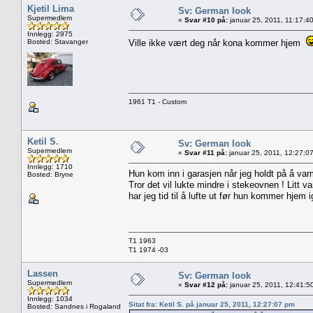
Kjetil Lima
Sv: German look
Supermedlem
«
Svar #10 på:
januar 25, 2011, 11:17:4
Innlegg: 2975
Bosted: Stavanger
Ville ikke vært deg når kona kommer hjem
1961 T1 - Custom
Ketil S.
Sv: German look
Supermedlem
«
Svar #11 på:
januar 25, 2011, 12:27:0
Innlegg: 1710
Hun kom inn i garasjen når jeg holdt på å var
Bosted: Bryne
Tror det vil lukte mindre i stekeovnen ! Litt v
har jeg tid til å lufte ut før hun kommer hjem i
T1 1963
T1 1974 -03
Lassen
Sv: German look
Supermedlem
«
Svar #12 på:
januar 25, 2011, 12:41:5
Innlegg: 1034
Sitat fra: Ketil S. på januar 25, 2011, 12:27:07 pm
Bosted: Sandnes i Rogaland