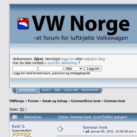
Velkommen,
Gjest
. Vennligst
logg inn
eller
registrer deg
.
Har du ikke mottatt
e-post for aktivering
?
Logg inn med brukernavn, passord og innloggingstid
HOVEDSIDE
HJELP
SØK
LOGG INN
REGISTRER
VWNorge
>
Forum
>
Smak og behag
>
German/Euro-look
>
German look
Sider: [
1
]
2
Skrevet av
Emne: German look (Lest 54862 ganger)
Ketil S.
German look
Supermedlem
«
på:
januar 06, 2011, 12:06:32 pm »