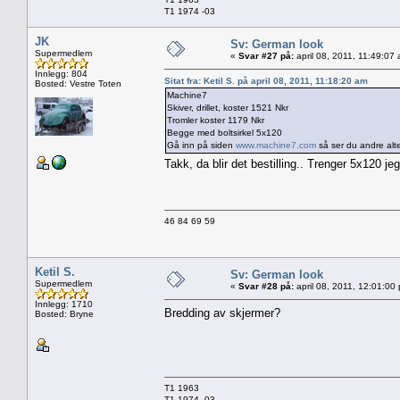
T1 1974 -03
JK
Sv: German look
Supermedlem
«
Svar #27 på:
april 08, 2011, 11:49:07
Innlegg: 804
Sitat fra: Ketil S. på april 08, 2011, 11:18:20 am
Bosted: Vestre Toten
Machine7
Skiver, drillet, koster 1521 Nkr
Tromler koster 1179 Nkr
Begge med boltsirkel 5x120
Gå inn på siden
www.machine7.com
så ser du andre altern
Takk, da blir det bestilling.. Trenger 5x120 j
46 84 69 59
Ketil S.
Sv: German look
Supermedlem
«
Svar #28 på:
april 08, 2011, 12:01:00
Innlegg: 1710
Bredding av skjermer?
Bosted: Bryne
T1 1963
T1 1974 -03