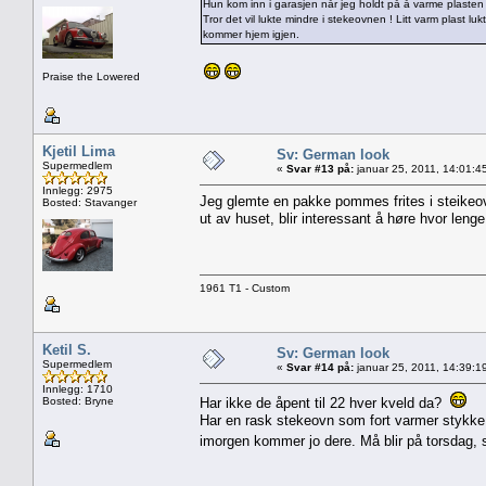
Hun kom inn i garasjen når jeg holdt på å varme plasten 
Tror det vil lukte mindre i stekeovnen ! Litt varm plast luk
kommer hjem igjen.
Praise the Lowered
Kjetil Lima
Sv: German look
Supermedlem
«
Svar #13 på:
januar 25, 2011, 14:01:4
Innlegg: 2975
Jeg glemte en pakke pommes frites i steikeov
Bosted: Stavanger
ut av huset, blir interessant å høre hvor leng
1961 T1 - Custom
Ketil S.
Sv: German look
Supermedlem
«
Svar #14 på:
januar 25, 2011, 14:39:1
Innlegg: 1710
Bosted: Bryne
Har ikke de åpent til 22 hver kveld da?
Har en rask stekeovn som fort varmer stykke op
imorgen kommer jo dere. Må blir på torsdag, så