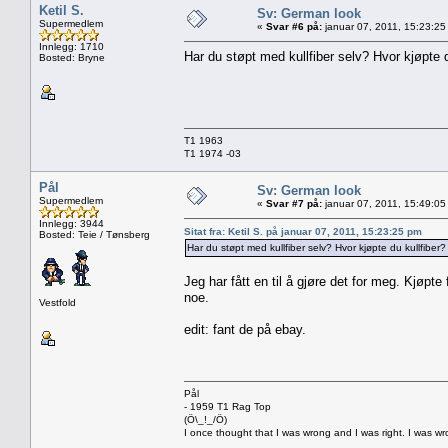
Ketil S.
Sv: German look
Supermedlem
«
Svar #6 på:
januar 07, 2011, 15:23:25
Innlegg: 1710
Har du støpt med kullfiber selv? Hvor kjøpte d
Bosted: Bryne
T1 1963
T1 1974 -03
Pål
Sv: German look
Supermedlem
«
Svar #7 på:
januar 07, 2011, 15:49:05
Innlegg: 3944
Sitat fra: Ketil S. på januar 07, 2011, 15:23:25 pm
Bosted: Teie / Tønsberg
Har du støpt med kullfiber selv? Hvor kjøpte du kullfiber?
Jeg har fått en til å gjøre det for meg. Kjøpte
noe.
Vestfold
edit: fant de på ebay.
Pål
- 1959 T1 Rag Top
(Ö\_!_/Ö)
I once thought that I was wrong and I was right. I was w