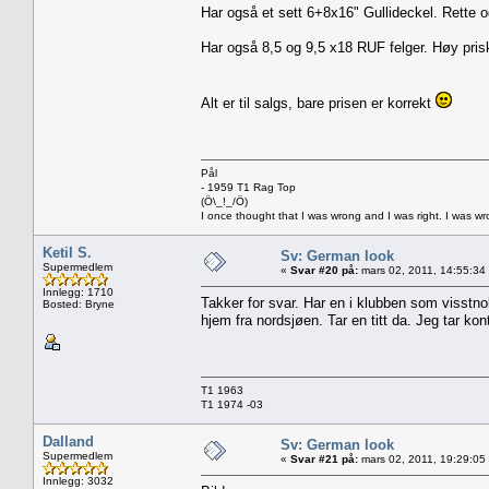
Har også et sett 6+8x16" Gullideckel. Rette o
Har også 8,5 og 9,5 x18 RUF felger. Høy pris
Alt er til salgs, bare prisen er korrekt
Pål
- 1959 T1 Rag Top
(Ö\_!_/Ö)
I once thought that I was wrong and I was right. I was w
Ketil S.
Sv: German look
Supermedlem
«
Svar #20 på:
mars 02, 2011, 14:55:34
Innlegg: 1710
Takker for svar. Har en i klubben som visstno
Bosted: Bryne
hjem fra nordsjøen. Tar en titt da. Jeg tar k
T1 1963
T1 1974 -03
Dalland
Sv: German look
Supermedlem
«
Svar #21 på:
mars 02, 2011, 19:29:05
Innlegg: 3032