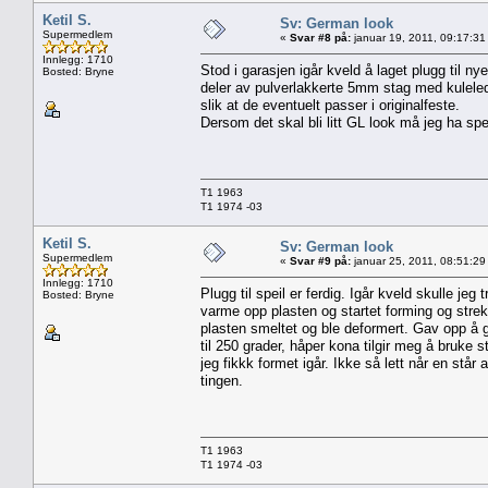
Ketil S.
Sv: German look
Supermedlem
«
Svar #8 på:
januar 19, 2011, 09:17:31
Innlegg: 1710
Stod i garasjen igår kveld å laget plugg til n
Bosted: Bryne
deler av pulverlakkerte 5mm stag med kuleledd 
slik at de eventuelt passer i originalfeste.
Dersom det skal bli litt GL look må jeg ha speil
T1 1963
T1 1974 -03
Ketil S.
Sv: German look
Supermedlem
«
Svar #9 på:
januar 25, 2011, 08:51:29
Innlegg: 1710
Plugg til speil er ferdig. Igår kveld skulle j
Bosted: Bryne
varme opp plasten og startet forming og strekki
plasten smeltet og ble deformert. Gav opp å 
til 250 grader, håper kona tilgir meg å bruke 
jeg fikkk formet igår. Ikke så lett når en står
tingen.
T1 1963
T1 1974 -03