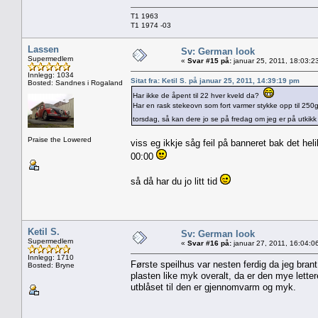
T1 1963
T1 1974 -03
Lassen
Sv: German look
Supermedlem
«
Svar #15 på:
januar 25, 2011, 18:03:2
Innlegg: 1034
Sitat fra: Ketil S. på januar 25, 2011, 14:39:19 pm
Bosted: Sandnes i Rogaland
Har ikke de åpent til 22 hver kveld da?
Har en rask stekeovn som fort varmer stykke opp til 250gr
torsdag, så kan dere jo se på fredag om jeg er på utkikk e
Praise the Lowered
viss eg ikkje såg feil på banneret bak det hel
00:00
så då har du jo litt tid
Ketil S.
Sv: German look
Supermedlem
«
Svar #16 på:
januar 27, 2011, 16:04:0
Innlegg: 1710
Første speilhus var nesten ferdig da jeg brant
Bosted: Bryne
plasten like myk overalt, da er den mye letter
utblåset til den er gjennomvarm og myk.