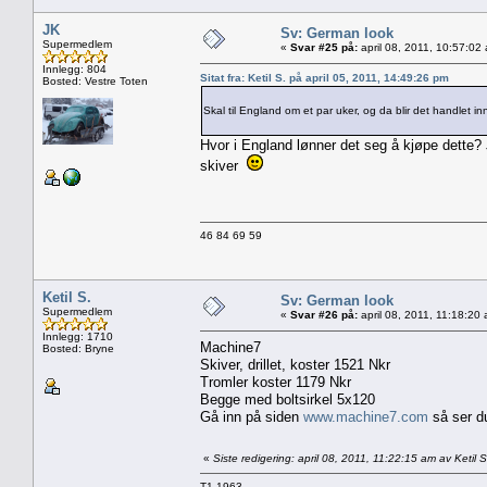
JK
Sv: German look
Supermedlem
«
Svar #25 på:
april 08, 2011, 10:57:02
Innlegg: 804
Sitat fra: Ketil S. på april 05, 2011, 14:49:26 pm
Bosted: Vestre Toten
Skal til England om et par uker, og da blir det handlet in
Hvor i England lønner det seg å kjøpe dette? 
skiver
46 84 69 59
Ketil S.
Sv: German look
Supermedlem
«
Svar #26 på:
april 08, 2011, 11:18:20
Innlegg: 1710
Machine7
Bosted: Bryne
Skiver, drillet, koster 1521 Nkr
Tromler koster 1179 Nkr
Begge med boltsirkel 5x120
Gå inn på siden
www.machine7.com
så ser du 
«
Siste redigering: april 08, 2011, 11:22:15 am av Ketil S
T1 1963