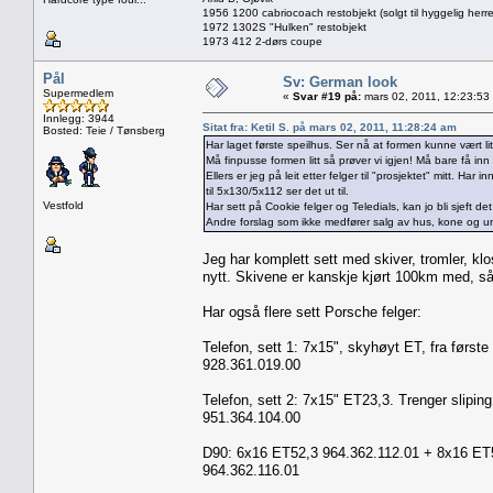
1956 1200 cabriocoach restobjekt (solgt til hyggelig herre
1972 1302S "Hulken" restobjekt
1973 412 2-dørs coupe
Pål
Sv: German look
Supermedlem
«
Svar #19 på:
mars 02, 2011, 12:23:53
Innlegg: 3944
Sitat fra: Ketil S. på mars 02, 2011, 11:28:24 am
Bosted: Teie / Tønsberg
Har laget første speilhus. Ser nå at formen kunne vært li
Må finpusse formen litt så prøver vi igjen! Må bare få in
Ellers er jeg på leit etter felger til "prosjektet" mitt. Har
til 5x130/5x112 ser det ut til.
Vestfold
Har sett på Cookie felger og Teledials, kan jo bli sjeft det
Andre forslag som ikke medfører salg av hus, kone og u
Jeg har komplett sett med skiver, tromler, klo
nytt. Skivene er kanskje kjørt 100km med, så
Har også flere sett Porsche felger:
Telefon, sett 1: 7x15", skyhøyt ET, fra første
928.361.019.00
Telefon, sett 2: 7x15" ET23,3. Trenger sliping
951.364.104.00
D90: 6x16 ET52,3 964.362.112.01 + 8x16 ET52
964.362.116.01