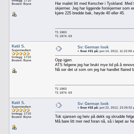
Innlegg: 1710
Har mailet litt med Kerscher i Tyskland. Med
Bosted: Bryne
skjermer. Jeg har liggende forskjermer som er
kjøre 225 bredde bak, høyde 40 eller 45.
T1 1963
T1 1974 -03
Ketil S.
Sv: German look
Supermedlem
«
Svar #31 på:
juni 14, 2012, 11:22:09 
Innlegg: 1710
Opp igjen.
Bosted: Bryne
ATS felgene jeg har brukt mye tid på å renover
Nå ser det ut som om jeg har handlet flaired 
T1 1963
T1 1974 -03
Ketil S.
Sv: German look
Supermedlem
«
Svar #32 på:
juni 22, 2012, 23:26:52
Innlegg: 1710
Tok sjansen og heiv på dekk og skrudde felge
Bosted: Bryne
Må bare litt mer ned foran nå, så i løpet av hel