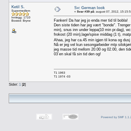
Ketil S.
Sv: German look
Supermedlem
«
Svar #39 på:
august 07, 2012, 15:15:
Innlegg: 1710
Fanken! Da har jeg jo enda mer tid til bobla!
Bosted: Bryne
Den siste tiden har jeg vært "bonde". Trenger ti
min), snus inn under leppa(10 min pr.dag), wc
frokost (20 min),lage/spise middag (1 t), mat
Ahaa, jeg har ca.45 min igjen til kona og dusj
Nå er jeg vel kun sesongarbeider mtp silokjøri
jeg masse tid mellom 20.00 og 02.00, den tiden 
03`en skal få sin tid den og!
T1 1963
T1 1974 -03
Sider:
1
[
2
]
Powered by SMF 1.1.