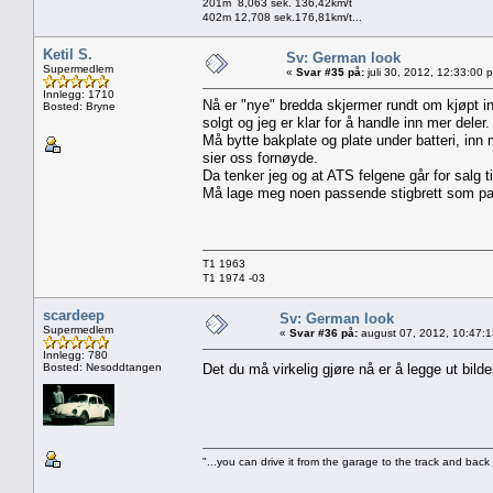
201m 8,063 sek. 136,42km/t
402m 12,708 sek.176,81km/t...
Ketil S.
Sv: German look
Supermedlem
«
Svar #35 på:
juli 30, 2012, 12:33:00 
Innlegg: 1710
Nå er "nye" bredda skjermer rundt om kjøpt in
Bosted: Bryne
solgt og jeg er klar for å handle inn mer deler.
Må bytte bakplate og plate under batteri, inn 
sier oss fornøyde.
Da tenker jeg og at ATS felgene går for salg ti
Må lage meg noen passende stigbrett som pas
T1 1963
T1 1974 -03
scardeep
Sv: German look
Supermedlem
«
Svar #36 på:
august 07, 2012, 10:47:
Innlegg: 780
Bosted: Nesoddtangen
Det du må virkelig gjøre nå er å legge ut bild
"...you can drive it from the garage to the track and back