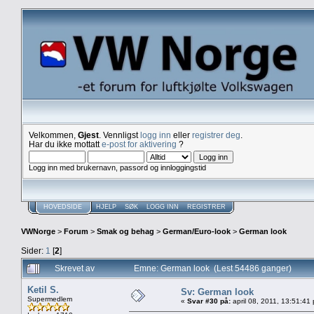
Velkommen,
Gjest
. Vennligst
logg inn
eller
registrer deg
.
Har du ikke mottatt
e-post for aktivering
?
Logg inn med brukernavn, passord og innloggingstid
HOVEDSIDE
HJELP
SØK
LOGG INN
REGISTRER
VWNorge
>
Forum
>
Smak og behag
>
German/Euro-look
>
German look
Sider:
1
[
2
]
Skrevet av
Emne: German look (Lest 54486 ganger)
Ketil S.
Sv: German look
Supermedlem
«
Svar #30 på:
april 08, 2011, 13:51:41