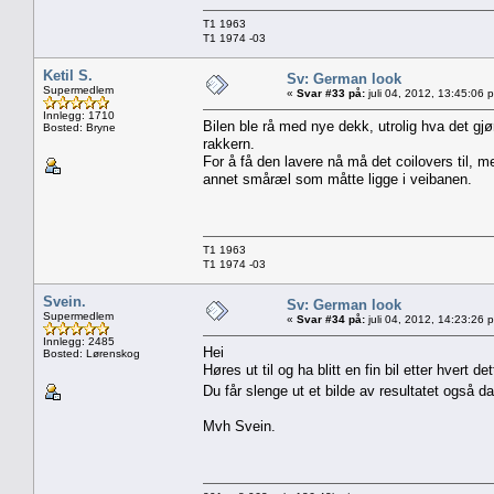
T1 1963
T1 1974 -03
Ketil S.
Sv: German look
Supermedlem
«
Svar #33 på:
juli 04, 2012, 13:45:06 
Innlegg: 1710
Bilen ble rå med nye dekk, utrolig hva det gjør
Bosted: Bryne
rakkern.
For å få den lavere nå må det coilovers til, 
annet småræl som måtte ligge i veibanen.
T1 1963
T1 1974 -03
Svein.
Sv: German look
Supermedlem
«
Svar #34 på:
juli 04, 2012, 14:23:26 
Innlegg: 2485
Hei
Bosted: Lørenskog
Høres ut til og ha blitt en fin bil etter hvert det
Du får slenge ut et bilde av resultatet også 
Mvh Svein.