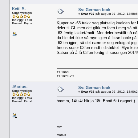
Ketil S.
Sv: German look
Supermedlem
«
Svar #37 på:
august 07, 2012, 12:58:
Innlegg: 1710
Kjøper av -63 trakk seg plutselig kvelden før b
Bosted: Bryne
deler til GL men det gikk en faen i meg så nå
-63 ferdig lakket/malt. Mer deler bestillt så nå
da ble det ikke så mye igjen å fikse boble på. 
-63`en igjen, så det nærmer seg veldig at jeg
Imens suser 03`en rundt i distriktet. Mye kul
Satser på å få 03`en ferdig til sesongen 2014!
T1 1963
T1 1974 -03
-Marius-
Sv: German look
Supermedlem
«
Svar #38 på:
august 07, 2012, 14:00:
Innlegg: 1794
hmmm, 14t+4t blir jo 18t. Ennå 6t i døgnet;)
Bosted: Dirdal
Mvh
Marius