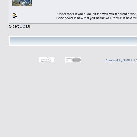
"Under steer is when you hit the wall with the front of the 
Horsepower is how fast you hit the wall, torque is how far
Sider:
1
2
[
3
]
Powered by SMF 1.1.