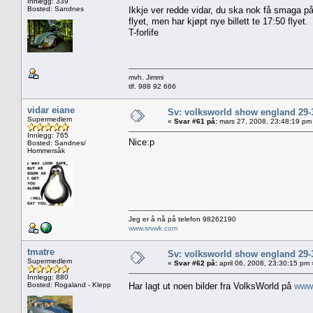
Innlegg: 339
Bosted: Sandnes
Ikkje ver redde vidar, du ska nok få smaga 
flyet, men har kjøpt nye billett te 17:50 flyet.
T-forlife
mvh. Jimmi
tlf. 988 92 666
vidar eiane
Sv: volksworld show england 29-
Supermedlem
«
Svar #61 på:
mars 27, 2008, 23:48:19 pm
Innlegg: 765
Nice:p
Bosted: Sandnes/
Hommersåk
Jeg er å nå på telefon 98262190
www.srvwk.com
tmatre
Sv: volksworld show england 29-
Supermedlem
«
Svar #62 på:
april 06, 2008, 23:30:15 pm 
Innlegg: 880
Bosted: Rogaland - Klepp
Har lagt ut noen bilder fra VolksWorld på
www