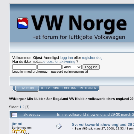
Velkommen,
Gjest
. Vennligst
logg inn
eller
registrer deg
.
Har du ikke mottatt
e-post for aktivering
?
Logg inn med brukernavn, passord og innloggingstid
HOVEDSIDE
HJELP
SØK
LOGG INN
REGISTRER
VWNorge
>
Min klubb
>
Sør-Rogaland VW Klubb
>
volksworld show england 29
Sider:
1
2
[
3
]
Skrevet av
Emne: volksworld show england 29-30 march 
jimmi
Sv: volksworld show england 29-
Seniormedlem
«
Svar #60 på:
mars 27, 2008, 22:53:43 pm