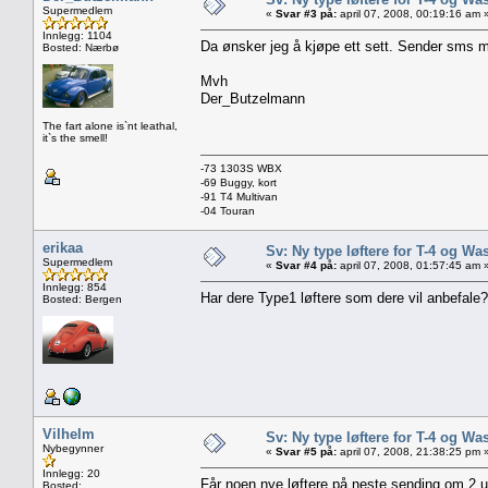
Supermedlem
«
Svar #3 på:
april 07, 2008, 00:19:16 am 
Innlegg: 1104
Da ønsker jeg å kjøpe ett sett. Sender sms 
Bosted: Nærbø
Mvh
Der_Butzelmann
The fart alone is`nt leathal,
it`s the smell!
-73 1303S WBX
-69 Buggy, kort
-91 T4 Multivan
-04 Touran
erikaa
Sv: Ny type løftere for T-4 og Wa
Supermedlem
«
Svar #4 på:
april 07, 2008, 01:57:45 am 
Innlegg: 854
Har dere Type1 løftere som dere vil anbefale
Bosted: Bergen
Vilhelm
Sv: Ny type løftere for T-4 og Wa
Nybegynner
«
Svar #5 på:
april 07, 2008, 21:38:25 pm 
Innlegg: 20
Får noen nye løftere på neste sending om 2 
Bosted: