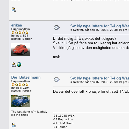
erikaa
Sv: Ny type løftere for T-4 og Wa
Supermedlem
«
Svar #6 på:
april 07, 2008, 22:38:40 pm 
Innlegg: 854
Er det mulig å få sjekket det tidligere?
Bosted: Bergen
Skal til USA på ferie om to uker og har anledni
Vil ikke gå glipp av den muligheten dersom de
mvh
Der_Butzelmann
Sv: Ny type løftere for T-4 og Wa
Supermedlem
«
Svar #7 på:
april 07, 2008, 22:59:19 pm 
Innlegg: 1104
Bosted: Nærbø
Da var det overføft kronasje for ett sett T4/w
The fart alone is`nt leathal,
it`s the smell!
-73 1303S WBX
-69 Buggy, kort
-91 T4 Multivan
-04 Touran