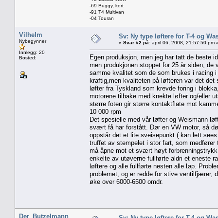
-69 Buggy, kort
-91 T4 Multivan
-04 Touran
Vilhelm
Sv: Ny type løftere for T-4 og Wa
Nybegynner
«
Svar #2 på:
april 06, 2008, 21:57:50 pm 
Innlegg: 20
Egen produksjon, men jeg har tatt de beste i
Bosted:
men produkjonen stoppet for 25 år siden, de v
samme kvalitet som de som brukes i racing i G
kraftig,men kvaliteten på løfteren var det de
løfter fra Tyskland som krevde foring i blokk
motorene tilbake med knekte løfter og/eller u
større foten gir større kontaktflate mot kamme
10 000 rpm
Det spesielle med vår løfter og Weismann løf
svært få har forstått. Dør en VW motor, så dø
oppstår det et lite sveisepunkt ( kan lett see
truffet av stempelet i stor fart, som medfører
må åpne mot et svært høyt forbrenningstrykk. N
enkelte av utøverne fullførte aldri et eneste 
løftere og alle fullførte nesten alle løp. Pro
problemet, og er redde for stive ventilfjærer, 
øke over 6000-6500 omdr.
Der_Butzelmann
Sv: Ny type løftere for T-4 og Wa