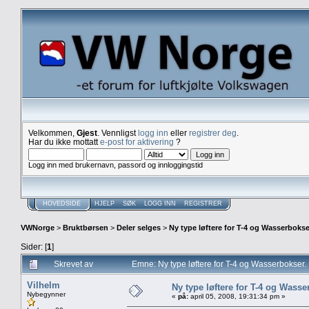
Velkommen,
Gjest
. Vennligst
logg inn
eller
registrer deg
.
Har du ikke mottatt
e-post for aktivering
?
Logg inn med brukernavn, passord og innloggingstid
HOVEDSIDE
HJELP
SØK
LOGG INN
REGISTRER
VWNorge
>
Bruktbørsen
>
Deler selges
>
Ny type løftere for T-4 og Wasserbokse
Sider: [
1
]
Skrevet av
Emne: Ny type løftere for T-4 og Wasserbokser.
Vilhelm
Ny type løftere for T-4 og Wasse
Nybegynner
«
på:
april 05, 2008, 19:31:34 pm »