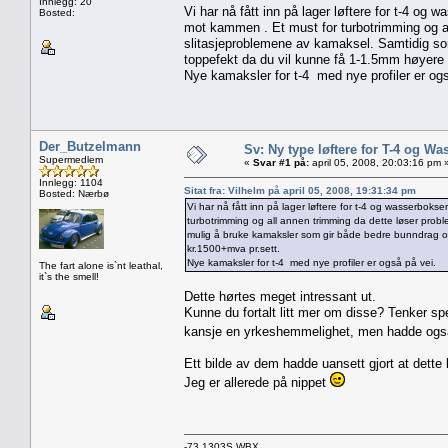
Innlegg: 20
Vi har nå fått inn på lager løftere for t-4 
Bosted:
mot kammen . Et must for turbotrimming og a
slitasjeproblemene av kamaksel. Samtidig so
toppefekt da du vil kunne få 1-1.5mm høyere 
Nye kamaksler for t-4 med nye profiler er ogs
Der_Butzelmann
Sv: Ny type løftere for T-4 og Wa
Supermedlem
«
Svar #1 på:
april 05, 2008, 20:03:16 pm 
Innlegg: 1104
Sitat fra: Vilhelm på april 05, 2008, 19:31:34 pm
Bosted: Nærbø
Vi har nå fått inn på lager løftere for t-4 og wasserb
turbotrimming og all annen trimming da dette løser pro
mulig å bruke kamaksler som gir både bedre bunndrag og
kr.1500+mva pr.sett.
Nye kamaksler for t-4 med nye profiler er også på vei.
The fart alone is`nt leathal,
it`s the smell!
Dette hørtes meget intressant ut.
Kunne du fortalt litt mer om disse? Tenker sp
kansje en yrkeshemmelighet, men hadde også
Ett bilde av dem hadde uansett gjort at dette
Jeg er allerede på nippet
-73 1303S WBX