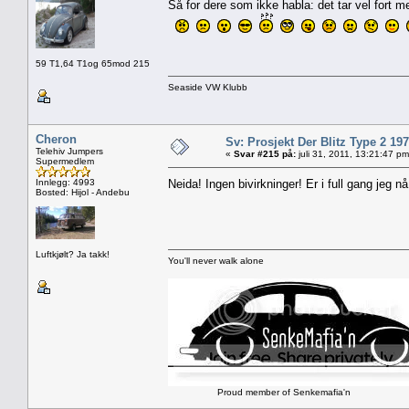
Så for dere som ikke habla: det tar vel fort m
59 T1,64 T1og 65mod 215
Seaside VW Klubb
Cheron
Sv: Prosjekt Der Blitz Type 2 19
Telehiv Jumpers
«
Svar #215 på:
juli 31, 2011, 13:21:47 pm
Supermedlem
Innlegg: 4993
Neida! Ingen bivirkninger! Er i full gang jeg 
Bosted: Hijol - Andebu
Luftkjølt? Ja takk!
You'll never walk alone
Proud member of Senkemafia'n