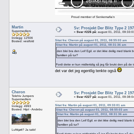
Proud member of Senkemafia'n
Martin
Sv: Prosjekt Der Blitz Type 2 19
Supermedlem
«
Svar #226 på:
august 01, 2011, 09:33:0
Innlegg: 12506
Sitat fra: Cheron på august 01, 2011, 08:55:03 am
Bosted: vestfold
Sitat fra: Martin på august 01, 2011, 08:31:36 am
den blei bra den Leif Egil. er det ikke deilig med blank 
familien på tur?
Fordi dette er kun midlertidig så jeg får brukt den på de to
det var det jeg egentlig tenkte også
Cheron
Sv: Prosjekt Der Blitz Type 2 19
Telehiv Jumpers
«
Svar #227 på:
august 01, 2011, 09:38:0
Supermedlem
Sitat fra: Martin på august 01, 2011, 09:33:01 am
Innlegg: 4993
Bosted: Hijol - Andebu
Sitat fra: Cheron på august 01, 2011, 08:55:03 am
Sitat fra: Martin på august 01, 2011, 08:31:36 am
den blei bra den Leif Egil. er det ikke deilig med blank
familien på tur?
Luftkjølt? Ja takk!
Fordi dette er kun midlertidig så jeg får brukt den på de t