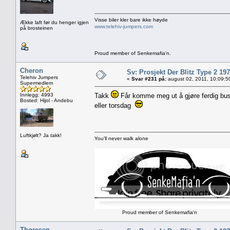
Visse biler kler bare ikke høyde
Ække laft før du henger igjen
www.telehiv-jumpers.com
på brosteinen
Proud member of Senkemafia'n.
Cheron
Sv: Prosjekt Der Blitz Type 2 19
Telehiv Jumpers
«
Svar #231 på:
august 02, 2011, 10:09:5
Supermedlem
Innlegg: 4993
Takk
Får komme meg ut å gjøre ferdig busse
Bosted: Hijol - Andebu
eller torsdag
Luftkjølt? Ja takk!
You'll never walk alone
Proud member of Senkemafia'n
Thoresen