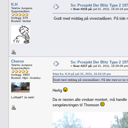
K.H
Sv: Prosjekt Der Blitz Type 2 19
Telehiv Jumpers
«
Svar #216 på:
juli 31, 2011, 16:24:19 pm
Supermedlem
Innlegg: 979
Godt med middag på vivestadåsen. På tide 
Bosted: Verdal
Cheron
Sv: Prosjekt Der Blitz Type 2 19
Telehiv Jumpers
«
Svar #217 på:
juli 31, 2011, 18:39:08 pm
Supermedlem
Sitat fra: K.H på juli 31, 2011, 16:24:19 pm
Innlegg: 4993
Bosted: Hijol - Andebu
Godt med middag på vivestadåsen. På tide med en lur 
Herlig
Luftkjølt? Ja takk!
Da er nesten alle vinduer montert, må handle e
sengeløsningen til Thoresen