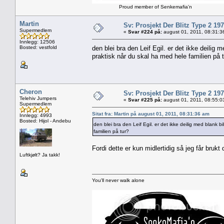
Proud member of Senkemafia'n
Martin
Sv: Prosjekt Der Blitz Type 2 19
Supermedlem
«
Svar #224 på:
august 01, 2011, 08:31:3
Innlegg: 12506
Bosted: vestfold
den blei bra den Leif Egil. er det ikke deilig 
praktisk når du skal ha med hele familien på 
Cheron
Sv: Prosjekt Der Blitz Type 2 19
Telehiv Jumpers
«
Svar #225 på:
august 01, 2011, 08:55:0
Supermedlem
Sitat fra: Martin på august 01, 2011, 08:31:36 am
Innlegg: 4993
Bosted: Hijol - Andebu
den blei bra den Leif Egil. er det ikke deilig med blank b
familien på tur?
Fordi dette er kun midlertidig så jeg får brukt 
Luftkjølt? Ja takk!
You'll never walk alone