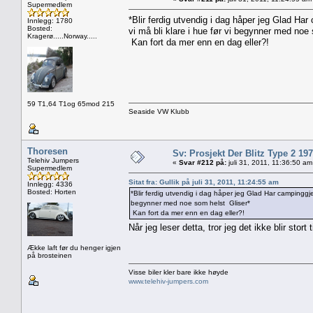
Supermedlem
*Blir ferdig utvendig i dag håper jeg Glad Har
Innlegg: 1780
Bosted:
vi må bli klare i hue før vi begynner med noe
Kragerø.....Norway.....
Kan fort da mer enn en dag eller?!
59 T1,64 T1og 65mod 215
Seaside VW Klubb
Thoresen
Sv: Prosjekt Der Blitz Type 2 19
Telehiv Jumpers
«
Svar #212 på:
juli 31, 2011, 11:36:50 am
Supermedlem
Sitat fra: Gullik på juli 31, 2011, 11:24:55 am
Innlegg: 4336
Bosted: Horten
*Blir ferdig utvendig i dag håper jeg Glad Har campinggjes
begynner med noe som helst Gliser*
Kan fort da mer enn en dag eller?!
Når jeg leser detta, tror jeg det ikke blir stort
Ække laft før du henger igjen
på brosteinen
Visse biler kler bare ikke høyde
www.telehiv-jumpers.com