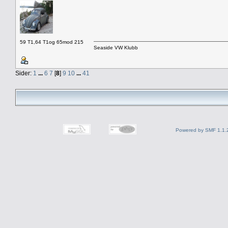
59 T1,64 T1og 65mod 215
Seaside VW Klubb
Sider:
1
...
6
7
[
8
]
9
10
...
41
Powered by SMF 1.1.