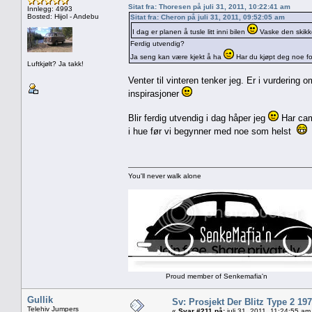
Sitat fra: Thoresen på juli 31, 2011, 10:22:41 am
Innlegg: 4993
Bosted: Hijol - Andebu
Sitat fra: Cheron på juli 31, 2011, 09:52:05 am
I dag er planen å tusle litt inni bilen
Vaske den skikke
Ferdig utvendig?
Ja seng kan være kjekt å ha
Har du kjøpt deg noe for
Luftkjølt? Ja takk!
Venter til vinteren tenker jeg. Er i vurdering o
inspirasjoner
Blir ferdig utvendig i dag håper jeg
Har cam
i hue før vi begynner med noe som helst
You'll never walk alone
Proud member of Senkemafia'n
Gullik
Sv: Prosjekt Der Blitz Type 2 19
Telehiv Jumpers
«
Svar #211 på:
juli 31, 2011, 11:24:55 am