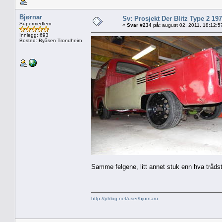
Bjørnar
Sv: Prosjekt Der Blitz Type 2 19
Supermedlem
«
Svar #234 på:
august 02, 2011, 18:12:5
Innlegg: 693
Bosted: Byåsen Trondheim
Samme felgene, litt annet stuk enn hva trådsta
http://phlog.net/user/bjornaru