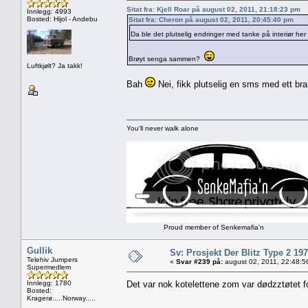
Sitat fra: Kjell Roar på august 02, 2011, 21:18:23 pm
Innlegg: 4993
Bosted: Hijol - Andebu
Sitat fra: Cheron på august 02, 2011, 20:45:40 pm
Da ble det plutselig endringer med tanke på interiør her
Brøyt senga sammen?
Luftkjølt? Ja takk!
Bah
Nei, fikk plutselig en sms med ett bra
You'll never walk alone
Proud member of Senkemafia'n
Gullik
Sv: Prosjekt Der Blitz Type 2 19
Telehiv Jumpers
«
Svar #239 på:
august 02, 2011, 22:48:5
Supermedlem
Innlegg: 1780
Det var nok kotelettene zom var dødzztøtet 
Bosted:
Kragerø.....Norway.....