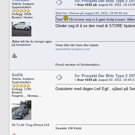
Sv: Prosjekt Der Blitz Type 2 19
Telehiv Jumpers
«
Svar #232 på:
august 02, 2011, 10:13:0
Supermedlem
Sitat fra: Cheron på august 02, 2011, 10:09:50 am
Innlegg: 4336
Bosted: Horten
Takk
Får komme meg ut å gjøre ferdig bussen. Målet er
Gleder seg til å se den med di STORE hjule
Ække laft før du henger igjen
på brosteinen
Visse biler kler bare ikke høyde
www.telehiv-jumpers.com
Proud member of Senkemafia'n.
Gullik
Sv: Prosjekt Der Blitz Type 2 19
Telehiv Jumpers
«
Svar #233 på:
august 02, 2011, 10:45:2
Supermedlem
Gratulerer med dagen Leif Egil , sjåast på S
Innlegg: 1780
Bosted:
Kragerø.....Norway.....
59 T1,64 T1og 65mod 215
Seaside VW Klubb