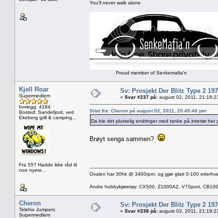
You'll never walk alone
Proud member of Senkemafia'n
Kjell Roar
Sv: Prosjekt Der Blitz Type 2 19
Supermedlem
«
Svar #237 på:
august 02, 2011, 21:18:2
Innlegg: 4184
Sitat fra: Cheron på august 02, 2011, 20:45:40 pm
Bosted: Sandefjord, ved
Ekeberg grill & camping...
Da ble det plutselig endringer med tanke på interiør her 
Brøyt senga sammen?
Fra 55? Hadde ikke råd til
noe nyere...
Ovalen har 30hk @ 3400rpm, og gjør glatt 0-100 etterhve
Andre hobbykjøretøy: CX500, Z1000A2, V7Sport, CB10
Cheron
Sv: Prosjekt Der Blitz Type 2 19
Telehiv Jumpers
«
Svar #238 på:
august 02, 2011, 21:19:2
Supermedlem