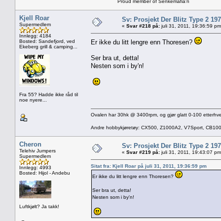
Proud member of Senkemafia'n
Kjell Roar
Sv: Prosjekt Der Blitz Type 2 19
Supermedlem
«
Svar #218 på:
juli 31, 2011, 19:36:59 pm
Innlegg: 4184
Bosted: Sandefjord, ved
Er ikke du litt lengre enn Thoresen?
Ekeberg grill & camping...
Ser bra ut, detta!
Nesten som i by'n!
Fra 55? Hadde ikke råd til
noe nyere...
Ovalen har 30hk @ 3400rpm, og gjør glatt 0-100 etterhve
Andre hobbykjøretøy: CX500, Z1000A2, V7Sport, CB10
Cheron
Sv: Prosjekt Der Blitz Type 2 19
Telehiv Jumpers
«
Svar #219 på:
juli 31, 2011, 19:43:07 pm
Supermedlem
Sitat fra: Kjell Roar på juli 31, 2011, 19:36:59 pm
Innlegg: 4993
Bosted: Hijol - Andebu
Er ikke du litt lengre enn Thoresen?
Ser bra ut, detta!
Nesten som i by'n!
Luftkjølt? Ja takk!