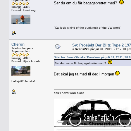
Supermedlem
Ser du om du får bagagebrettet med?
Innlegg: 4302
Bosted: Tønsberg
"Cal-look is kind of the punk-rock of the VW world"
Cheron
Sv: Prosjekt Der Blitz Type 2 19
Telehiv Jumpers
«
Svar #223 på:
juli 31, 2011, 21:17:10 pm
Supermedlem
Sitat fra: Jens-Ole aka 'Dansken' på juli 31, 2011, 20:
Innlegg: 4993
Bosted: Hijol - Andebu
Ser du om du får bagagebrettet med?
Det skal jeg ta med til deg i morgen
Luftkjølt? Ja takk!
You'll never walk alone