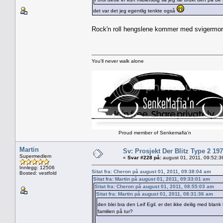
det var det jeg egentlig tenkte også
Rock'n roll hengslene kommer med svigermo
You'll never walk alone
Proud member of Senkemafia'n
Martin
Sv: Prosjekt Der Blitz Type 2 19
Supermedlem
«
Svar #228 på:
august 01, 2011, 09:52:3
Innlegg: 12506
Sitat fra: Cheron på august 01, 2011, 09:38:04 am
Bosted: vestfold
Sitat fra: Martin på august 01, 2011, 09:33:01 am
Sitat fra: Cheron på august 01, 2011, 08:55:03 am
Sitat fra: Martin på august 01, 2011, 08:31:36 am
den blei bra den Leif Egil. er det ikke deilig med blank
familien på tur?