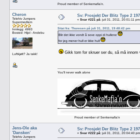
Proud member of Senkemafia'n.
Cheron
Sv: Prosjekt Der Blitz Type 2 19
Telehiv Jumpers
«
Svar #221 på:
juli 31, 2011, 20:01:11 pm
Supermedlem
Sitat fra: Thoresen på juli 31, 2011, 19:48:42 pm
Innlegg: 4993
Bosted: Hijol - Andebu
Blir det ikke vondt å sove oppi di hullene
for jeg mener hull er ikke hull
Gikk tom for skruer ser du, så må innom v
Luftkjølt? Ja takk!
You'll never walk alone
Proud member of Senkemafia'n
Jens-Ole aka
Sv: Prosjekt Der Blitz Type 2 19
'Dansken'
«
Svar #222 på:
juli 31, 2011, 20:04:40 pm
Telehiv Jumpers