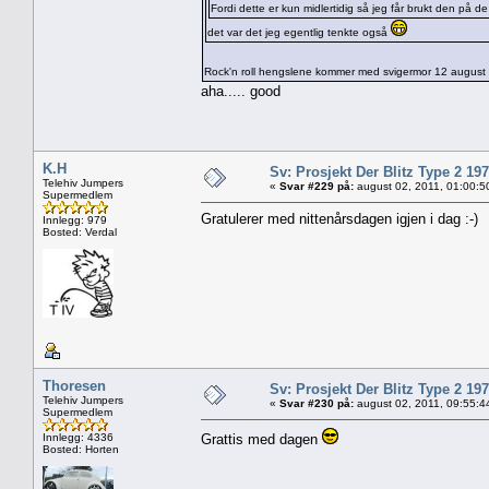
Fordi dette er kun midlertidig så jeg får brukt den på de 
det var det jeg egentlig tenkte også
Rock'n roll hengslene kommer med svigermor 12 august
aha..... good
K.H
Sv: Prosjekt Der Blitz Type 2 19
Telehiv Jumpers
«
Svar #229 på:
august 02, 2011, 01:00:5
Supermedlem
Gratulerer med nittenårsdagen igjen i dag :-)
Innlegg: 979
Bosted: Verdal
Thoresen
Sv: Prosjekt Der Blitz Type 2 19
Telehiv Jumpers
«
Svar #230 på:
august 02, 2011, 09:55:4
Supermedlem
Innlegg: 4336
Grattis med dagen
Bosted: Horten