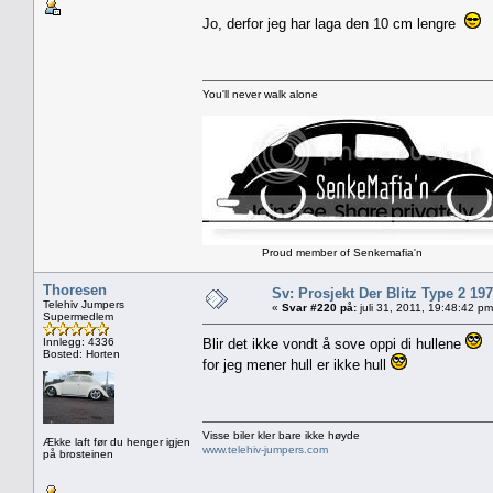
Jo, derfor jeg har laga den 10 cm lengre
You'll never walk alone
Proud member of Senkemafia'n
Thoresen
Sv: Prosjekt Der Blitz Type 2 19
Telehiv Jumpers
«
Svar #220 på:
juli 31, 2011, 19:48:42 pm
Supermedlem
Innlegg: 4336
Blir det ikke vondt å sove oppi di hullene
Bosted: Horten
for jeg mener hull er ikke hull
Visse biler kler bare ikke høyde
Ække laft før du henger igjen
www.telehiv-jumpers.com
på brosteinen