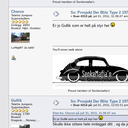
Proud member of Senkemafia'n.
Cheron
Sv: Prosjekt Der Blitz Type 2 19
Telehiv Jumpers
«
Svar #213 på:
juli 31, 2011, 11:38:47 am
Supermedlem
Innlegg: 4993
Er jo Gullik som er helt på styr her
Bosted: Hijol - Andebu
Luftkjølt? Ja takk!
You'll never walk alone
Proud member of Senkemafia'n
Gullik
Sv: Prosjekt Der Blitz Type 2 19
Telehiv Jumpers
«
Svar #214 på:
juli 31, 2011, 12:02:21 pm
Supermedlem
Sitat fra: Cheron på juli 31, 2011, 11:38:47 am
Innlegg: 1780
Bosted:
Er jo Gullik som er helt på styr her
Kragerø.....Norway.....
Skulle ikke stitere hele innlegget ditt , og da 