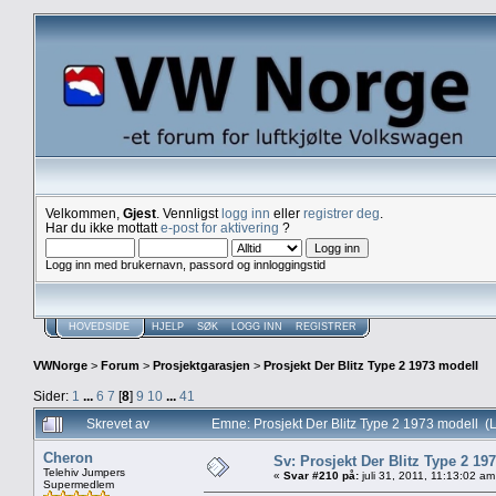
Velkommen,
Gjest
. Vennligst
logg inn
eller
registrer deg
.
Har du ikke mottatt
e-post for aktivering
?
Logg inn med brukernavn, passord og innloggingstid
HOVEDSIDE
HJELP
SØK
LOGG INN
REGISTRER
VWNorge
>
Forum
>
Prosjektgarasjen
>
Prosjekt Der Blitz Type 2 1973 modell
Sider:
1
...
6
7
[
8
]
9
10
...
41
Skrevet av
Emne: Prosjekt Der Blitz Type 2 1973 modell (
Cheron
Sv: Prosjekt Der Blitz Type 2 19
Telehiv Jumpers
«
Svar #210 på:
juli 31, 2011, 11:13:02 am
Supermedlem