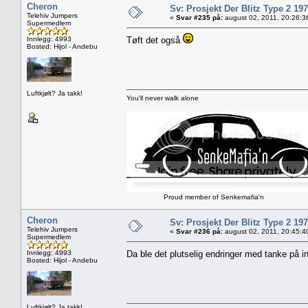
Cheron
Sv: Prosjekt Der Blitz Type 2 19
Telehiv Jumpers
«
Svar #235 på:
august 02, 2011, 20:26:3
Supermedlem
Innlegg: 4993
Tøft det også
Bosted: Hijol - Andebu
Luftkjølt? Ja takk!
You'll never walk alone
Proud member of Senkemafia'n
Cheron
Sv: Prosjekt Der Blitz Type 2 19
Telehiv Jumpers
«
Svar #236 på:
august 02, 2011, 20:45:4
Supermedlem
Innlegg: 4993
Da ble det plutselig endringer med tanke på in
Bosted: Hijol - Andebu
Luftkjølt? Ja takk!