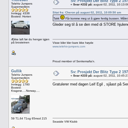
Sv: Prosjekt Der Blitz Type 2 19
Telehiv Jumpers
«
Svar #232 på:
august 02, 2011, 10:13:0
Supermedlem
Sitat fra: Cheron på august 02, 2011, 10:09:50 am
Innlegg: 4336
Bosted: Horten
Takk
Får komme meg ut å gjøre ferdig bussen. Målet er
Gleder seg til å se den med di STORE hjule
Ække laft før du henger igjen
på brosteinen
Visse biler kler bare ikke høyde
www.telehiv-jumpers.com
Proud member of Senkemafia'n.
Gullik
Sv: Prosjekt Der Blitz Type 2 19
Telehiv Jumpers
«
Svar #233 på:
august 02, 2011, 10:45:2
Supermedlem
Gratulerer med dagen Leif Egil , sjåast på S
Innlegg: 1780
Bosted:
Kragerø.....Norway.....
59 T1,64 T1og 65mod 215
Seaside VW Klubb