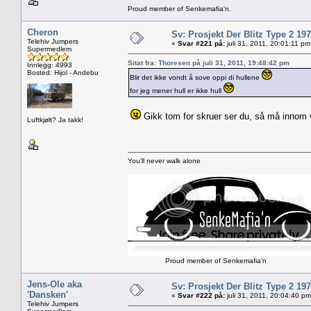
Proud member of Senkemafia'n.
Cheron
Sv: Prosjekt Der Blitz Type 2 19
Telehiv Jumpers
«
Svar #221 på:
juli 31, 2011, 20:01:11 pm
Supermedlem
Sitat fra: Thoresen på juli 31, 2011, 19:48:42 pm
Innlegg: 4993
Bosted: Hijol - Andebu
Blir det ikke vondt å sove oppi di hullene
for jeg mener hull er ikke hull
Gikk tom for skruer ser du, så må innom v
Luftkjølt? Ja takk!
You'll never walk alone
Proud member of Senkemafia'n
Jens-Ole aka
Sv: Prosjekt Der Blitz Type 2 19
'Dansken'
«
Svar #222 på:
juli 31, 2011, 20:04:40 pm
Telehiv Jumpers