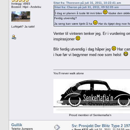
Sitat fra: Thoresen på juli 31, 2011, 10:22:41 am
Innlegg: 4993
Bosted: Hijol - Andebu
Sitat fra: Cheron på juli 31, 2011, 09:52:05 am
I dag er planen å tusle litt inni bilen
Vaske den skikke
Ferdig utvendig?
Ja seng kan være kjekt å ha
Har du kjøpt deg noe for
Luftkjølt? Ja takk!
Venter til vinteren tenker jeg. Er i vurdering o
inspirasjoner
Blir ferdig utvendig i dag håper jeg
Har cam
i hue før vi begynner med noe som helst
You'll never walk alone
Proud member of Senkemafia'n
Gullik
Sv: Prosjekt Der Blitz Type 2 19
Telehiv Jumpers
«
Svar #211 på:
juli 31, 2011, 11:24:55 am