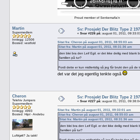
Proud member of Senkemafia'n
Martin
Sv: Prosjekt Der Blitz Type 2 19
Supermedlem
«
Svar #226 på:
august 01, 2011, 09:33:0
Innlegg: 12506
Sitat fra: Cheron på august 01, 2011, 08:55:03 am
Bosted: vestfold
Sitat fra: Martin på august 01, 2011, 08:31:36 am
den blei bra den Leif Egil. er det ikke deilig med blank 
familien på tur?
Fordi dette er kun midlertidig så jeg får brukt den på de to
det var det jeg egentlig tenkte også
Cheron
Sv: Prosjekt Der Blitz Type 2 19
Telehiv Jumpers
«
Svar #227 på:
august 01, 2011, 09:38:0
Supermedlem
Sitat fra: Martin på august 01, 2011, 09:33:01 am
Innlegg: 4993
Bosted: Hijol - Andebu
Sitat fra: Cheron på august 01, 2011, 08:55:03 am
Sitat fra: Martin på august 01, 2011, 08:31:36 am
den blei bra den Leif Egil. er det ikke deilig med blank
familien på tur?
Luftkjølt? Ja takk!
Fordi dette er kun midlertidig så jeg får brukt den på de t