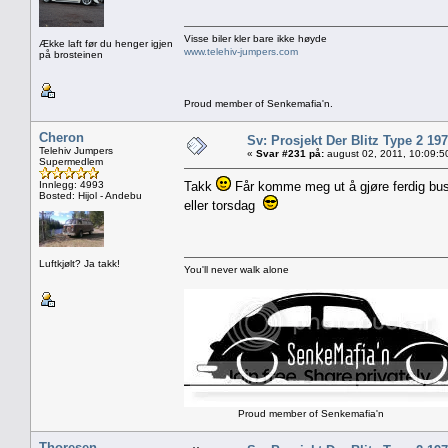
Visse biler kler bare ikke høyde
Ække laft før du henger igjen
www.telehiv-jumpers.com
på brosteinen
Proud member of Senkemafia'n.
Cheron
Sv: Prosjekt Der Blitz Type 2 19
Telehiv Jumpers
«
Svar #231 på:
august 02, 2011, 10:09:5
Supermedlem
Innlegg: 4993
Takk
Får komme meg ut å gjøre ferdig busse
Bosted: Hijol - Andebu
eller torsdag
Luftkjølt? Ja takk!
You'll never walk alone
Proud member of Senkemafia'n
Thoresen