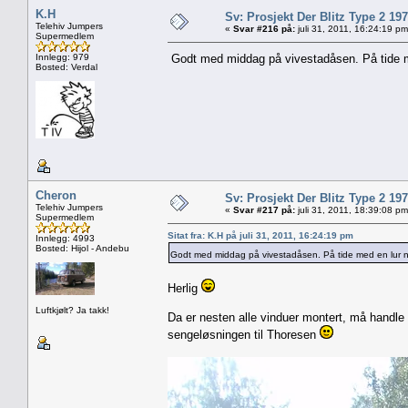
K.H
Sv: Prosjekt Der Blitz Type 2 19
Telehiv Jumpers
«
Svar #216 på:
juli 31, 2011, 16:24:19 pm
Supermedlem
Innlegg: 979
Godt med middag på vivestadåsen. På tide 
Bosted: Verdal
Cheron
Sv: Prosjekt Der Blitz Type 2 19
Telehiv Jumpers
«
Svar #217 på:
juli 31, 2011, 18:39:08 pm
Supermedlem
Sitat fra: K.H på juli 31, 2011, 16:24:19 pm
Innlegg: 4993
Bosted: Hijol - Andebu
Godt med middag på vivestadåsen. På tide med en lur 
Herlig
Luftkjølt? Ja takk!
Da er nesten alle vinduer montert, må handle e
sengeløsningen til Thoresen