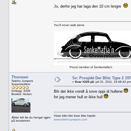
Jo, derfor jeg har laga den 10 cm lengre
You'll never walk alone
Proud member of Senkemafia'n
Thoresen
Sv: Prosjekt Der Blitz Type 2 19
Telehiv Jumpers
«
Svar #220 på:
juli 31, 2011, 19:48:42 pm
Supermedlem
Innlegg: 4336
Blir det ikke vondt å sove oppi di hullene
Bosted: Horten
for jeg mener hull er ikke hull
Visse biler kler bare ikke høyde
Ække laft før du henger igjen
www.telehiv-jumpers.com
på brosteinen