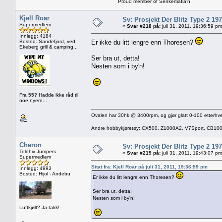
Proud member of Senkemafia'n
Kjell Roar
Sv: Prosjekt Der Blitz Type 2 19
Supermedlem
«
Svar #218 på:
juli 31, 2011, 19:36:59 pm
Innlegg: 4184
Bosted: Sandefjord, ved
Er ikke du litt lengre enn Thoresen?
Ekeberg grill & camping...
Ser bra ut, detta!
Nesten som i by'n!
Fra 55? Hadde ikke råd til
noe nyere...
Ovalen har 30hk @ 3400rpm, og gjør glatt 0-100 etterhve
Andre hobbykjøretøy: CX500, Z1000A2, V7Sport, CB10
Cheron
Sv: Prosjekt Der Blitz Type 2 19
Telehiv Jumpers
«
Svar #219 på:
juli 31, 2011, 19:43:07 pm
Supermedlem
Sitat fra: Kjell Roar på juli 31, 2011, 19:36:59 pm
Innlegg: 4993
Bosted: Hijol - Andebu
Er ikke du litt lengre enn Thoresen?
Ser bra ut, detta!
Nesten som i by'n!
Luftkjølt? Ja takk!