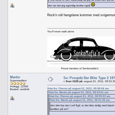
det var det jeg egentlig tenkte også
Rock'n roll hengslene kommer med svigermo
You'll never walk alone
Proud member of Senkemafia'n
Martin
Sv: Prosjekt Der Blitz Type 2 19
Supermedlem
«
Svar #228 på:
august 01, 2011, 09:52:3
Innlegg: 12506
Sitat fra: Cheron på august 01, 2011, 09:38:04 am
Bosted: vestfold
Sitat fra: Martin på august 01, 2011, 09:33:01 am
Sitat fra: Cheron på august 01, 2011, 08:55:03 am
Sitat fra: Martin på august 01, 2011, 08:31:36 am
den blei bra den Leif Egil. er det ikke deilig med blank
familien på tur?