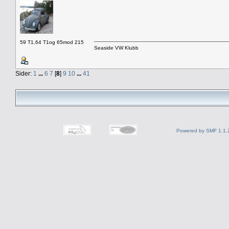
59 T1,64 T1og 65mod 215
Seaside VW Klubb
Sider:
1
...
6
7
[
8
]
9
10
...
41
Powered by SMF 1.1.