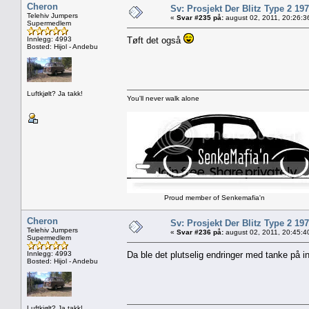
Cheron
Sv: Prosjekt Der Blitz Type 2 19
Telehiv Jumpers
«
Svar #235 på:
august 02, 2011, 20:26:3
Supermedlem
Innlegg: 4993
Tøft det også
Bosted: Hijol - Andebu
Luftkjølt? Ja takk!
You'll never walk alone
Proud member of Senkemafia'n
Cheron
Sv: Prosjekt Der Blitz Type 2 19
Telehiv Jumpers
«
Svar #236 på:
august 02, 2011, 20:45:4
Supermedlem
Innlegg: 4993
Da ble det plutselig endringer med tanke på in
Bosted: Hijol - Andebu
Luftkjølt? Ja takk!