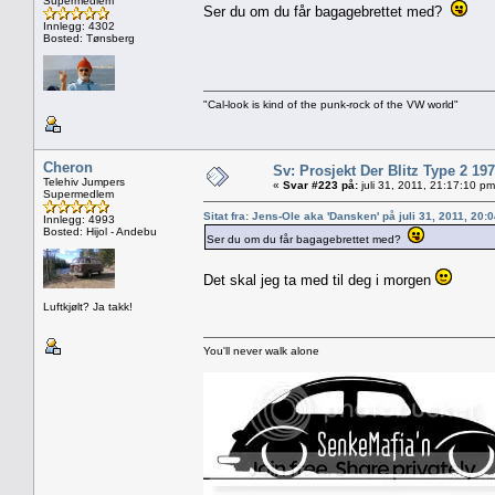
Supermedlem
Ser du om du får bagagebrettet med?
Innlegg: 4302
Bosted: Tønsberg
"Cal-look is kind of the punk-rock of the VW world"
Cheron
Sv: Prosjekt Der Blitz Type 2 19
Telehiv Jumpers
«
Svar #223 på:
juli 31, 2011, 21:17:10 pm
Supermedlem
Sitat fra: Jens-Ole aka 'Dansken' på juli 31, 2011, 20:
Innlegg: 4993
Bosted: Hijol - Andebu
Ser du om du får bagagebrettet med?
Det skal jeg ta med til deg i morgen
Luftkjølt? Ja takk!
You'll never walk alone