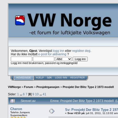
Velkommen,
Gjest
. Vennligst
logg inn
eller
registrer deg
.
Har du ikke mottatt
e-post for aktivering
?
Logg inn med brukernavn, passord og innloggingstid
HOVEDSIDE
HJELP
SØK
LOGG INN
REGISTRER
VWNorge
>
Forum
>
Prosjektgarasjen
>
Prosjekt Der Blitz Type 2 1973 modell
Sider:
1
...
6
7
[
8
]
9
10
...
41
Skrevet av
Emne: Prosjekt Der Blitz Type 2 1973 modell (
Cheron
Sv: Prosjekt Der Blitz Type 2 19
Telehiv Jumpers
«
Svar #210 på:
juli 31, 2011, 11:13:02 am
Supermedlem