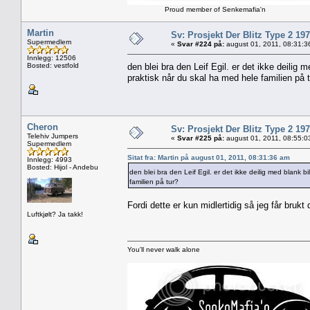
Proud member of Senkemafia'n
Martin
Sv: Prosjekt Der Blitz Type 2 19
Supermedlem
«
Svar #224 på:
august 01, 2011, 08:31:3
Innlegg: 12506
Bosted: vestfold
den blei bra den Leif Egil. er det ikke deilig 
praktisk når du skal ha med hele familien på 
Cheron
Sv: Prosjekt Der Blitz Type 2 19
Telehiv Jumpers
«
Svar #225 på:
august 01, 2011, 08:55:0
Supermedlem
Sitat fra: Martin på august 01, 2011, 08:31:36 am
Innlegg: 4993
Bosted: Hijol - Andebu
den blei bra den Leif Egil. er det ikke deilig med blank b
familien på tur?
Fordi dette er kun midlertidig så jeg får brukt 
Luftkjølt? Ja takk!
You'll never walk alone