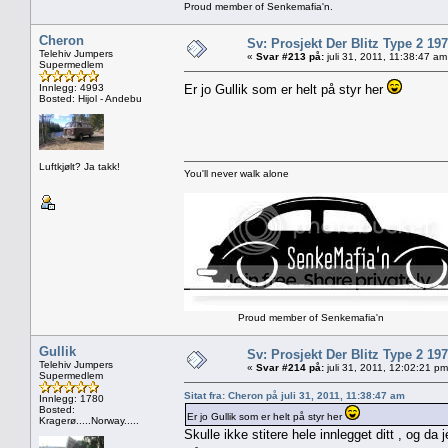
Proud member of Senkemafia'n.
Cheron
Sv: Prosjekt Der Blitz Type 2 19
Telehiv Jumpers
«
Svar #213 på:
juli 31, 2011, 11:38:47 am
Supermedlem
Innlegg: 4993
Er jo Gullik som er helt på styr her
Bosted: Hijol - Andebu
Luftkjølt? Ja takk!
You'll never walk alone
Proud member of Senkemafia'n
Gullik
Sv: Prosjekt Der Blitz Type 2 19
Telehiv Jumpers
«
Svar #214 på:
juli 31, 2011, 12:02:21 pm
Supermedlem
Sitat fra: Cheron på juli 31, 2011, 11:38:47 am
Innlegg: 1780
Bosted:
Er jo Gullik som er helt på styr her
Kragerø.....Norway.....
Skulle ikke stitere hele innlegget ditt , og da 