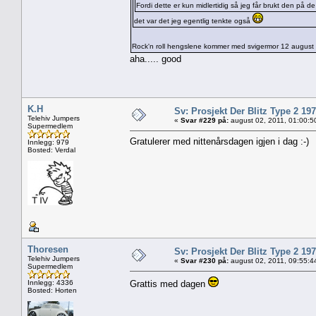
Fordi dette er kun midlertidig så jeg får brukt den på de 
det var det jeg egentlig tenkte også
Rock'n roll hengslene kommer med svigermor 12 august
aha..... good
K.H
Sv: Prosjekt Der Blitz Type 2 19
Telehiv Jumpers
«
Svar #229 på:
august 02, 2011, 01:00:5
Supermedlem
Gratulerer med nittenårsdagen igjen i dag :-)
Innlegg: 979
Bosted: Verdal
Thoresen
Sv: Prosjekt Der Blitz Type 2 19
Telehiv Jumpers
«
Svar #230 på:
august 02, 2011, 09:55:4
Supermedlem
Innlegg: 4336
Grattis med dagen
Bosted: Horten