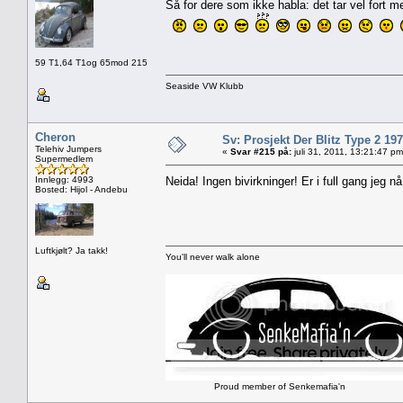
Så for dere som ikke habla: det tar vel fort m
59 T1,64 T1og 65mod 215
Seaside VW Klubb
Cheron
Sv: Prosjekt Der Blitz Type 2 19
Telehiv Jumpers
«
Svar #215 på:
juli 31, 2011, 13:21:47 pm
Supermedlem
Innlegg: 4993
Neida! Ingen bivirkninger! Er i full gang jeg 
Bosted: Hijol - Andebu
Luftkjølt? Ja takk!
You'll never walk alone
Proud member of Senkemafia'n