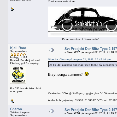
You'll never walk alone
Proud member of Senkemafia'n
Kjell Roar
Sv: Prosjekt Der Blitz Type 2 19
Supermedlem
«
Svar #237 på:
august 02, 2011, 21:18:2
Innlegg: 4184
Sitat fra: Cheron på august 02, 2011, 20:45:40 pm
Bosted: Sandefjord, ved
Ekeberg grill & camping...
Da ble det plutselig endringer med tanke på interiør her 
Brøyt senga sammen?
Fra 55? Hadde ikke råd til
noe nyere...
Ovalen har 30hk @ 3400rpm, og gjør glatt 0-100 etterhve
Andre hobbykjøretøy: CX500, Z1000A2, V7Sport, CB10
Cheron
Sv: Prosjekt Der Blitz Type 2 19
Telehiv Jumpers
«
Svar #238 på:
august 02, 2011, 21:19:2
Supermedlem