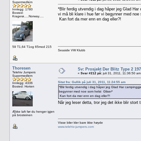
Supermedlem
*Blir ferdig utvendig i dag håper jeg Glad Har
Innlegg: 1780
Bosted:
vi må bli klare i hue før vi begynner med noe
Kragerø.....Norway.....
Kan fort da mer enn en dag eller?!
59 T1,64 T1og 65mod 215
Seaside VW Klubb
Thoresen
Sv: Prosjekt Der Blitz Type 2 19
Telehiv Jumpers
«
Svar #212 på:
juli 31, 2011, 11:36:50 am
Supermedlem
Sitat fra: Gullik på juli 31, 2011, 11:24:55 am
Innlegg: 4336
Bosted: Horten
*Blir ferdig utvendig i dag håper jeg Glad Har campinggjes
begynner med noe som helst Gliser*
Kan fort da mer enn en dag eller?!
Når jeg leser detta, tror jeg det ikke blir stort
Ække laft før du henger igjen
på brosteinen
Visse biler kler bare ikke høyde
www.telehiv-jumpers.com