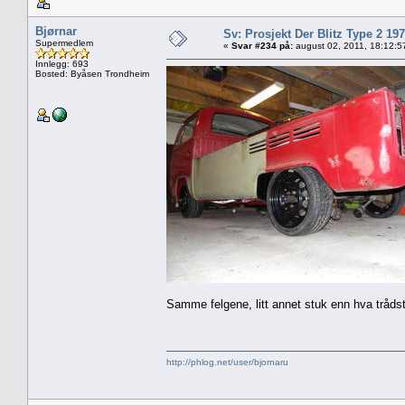
Bjørnar
Sv: Prosjekt Der Blitz Type 2 19
Supermedlem
«
Svar #234 på:
august 02, 2011, 18:12:5
Innlegg: 693
Bosted: Byåsen Trondheim
Samme felgene, litt annet stuk enn hva trådsta
http://phlog.net/user/bjornaru