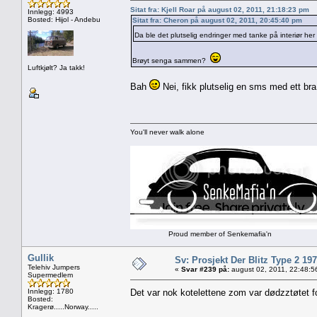
Sitat fra: Kjell Roar på august 02, 2011, 21:18:23 pm
Innlegg: 4993
Bosted: Hijol - Andebu
Sitat fra: Cheron på august 02, 2011, 20:45:40 pm
Da ble det plutselig endringer med tanke på interiør her
Brøyt senga sammen?
Luftkjølt? Ja takk!
Bah
Nei, fikk plutselig en sms med ett bra
You'll never walk alone
Proud member of Senkemafia'n
Gullik
Sv: Prosjekt Der Blitz Type 2 19
Telehiv Jumpers
«
Svar #239 på:
august 02, 2011, 22:48:5
Supermedlem
Innlegg: 1780
Det var nok kotelettene zom var dødzztøtet 
Bosted:
Kragerø.....Norway.....