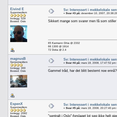
Eivind E
Sv: Interessert i mekkelokale sent
Supermedlem
«
Svar #3 på:
desember 10, 2007, 20:38:2
Innlegg: 529
Sikkert mange som svarer men få som stiller 
Bosted: Oslo
65 Karmann Ghia @ 2332
66 1300 @ 1914
72 Doka @ 2.4
magnusB
Sv: Interessert i mekkelokale sent
Seniormedlem
«
Svar #4 på:
mars 18, 2008, 17:47:52 pm 
Innlegg: 300
Gammel tråd, har det blitt bestemt noe ennå?
Bosted: Oslo
EspenX
Sv: Interessert i mekkelokale sent
Supermedlem
«
Svar #5 på:
mars 18, 2008, 20:27:40 pm 
Innlegg: 2092
"sentralt i Oslo"-forslaget lot seg ikke helt g
Bosted: Oslo