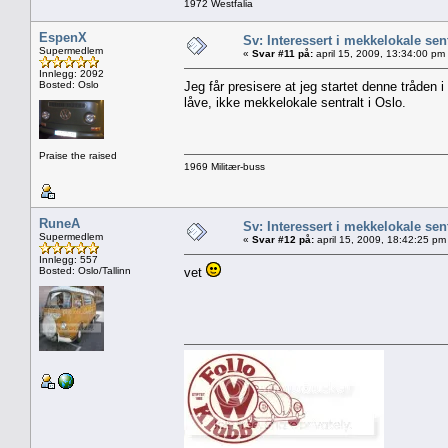
1972 Westfalia
EspenX
Sv: Interessert i mekkelokale sent
Supermedlem
«
Svar #11 på:
april 15, 2009, 13:34:00 pm
Innlegg: 2092
Bosted: Oslo
Jeg får presisere at jeg startet denne tråden i
låve, ikke mekkelokale sentralt i Oslo.
Praise the raised
1969 Militær-buss
RuneA
Sv: Interessert i mekkelokale sent
Supermedlem
«
Svar #12 på:
april 15, 2009, 18:42:25 pm
Innlegg: 557
Bosted: Oslo/Tallinn
vet