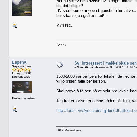
Når du skrev beskrivelse av "konge" lokale så
blir det billiger?
HVis det komemr opp et gunstid alternativ så 
buss kanskje også er med!!.
Mvh Nic.
72 bay
EspenX
Sv: Interessert i mekkelokale sent
Supermedlem
«
Svar #2 på:
desember 07, 2007, 01:14:5
Innlegg: 2092
1500-2000 var per pers for lokale i de nevnte
Bosted: Oslo
vil jo prisen falle per person.
Skal prøve å få sett på et sykt bra lokale imor
Praise the raised
Jeg tror vi fortsetter denne tråden på Tuju, v
http://forum.vw2you.com/cgi-bin/UltraBoa
1969 Militær-buss