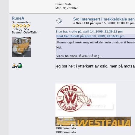
Stian Røste
Mob. 91765067
RuneA
Sv: Interessert i mekkelokale sent
Supermedlem
«
Svar #10 på:
april 15, 2009, 13:00:45 pm
Innlegg: 557
Sitat fra: krølle på april 14, 2009, 21:39:12 pm
Bosted: Oslo/Tallinn
Sitat fra: RuneK på april 13, 2009, 23:15:11 pm
Kunne også tenkt meg ett lokale i oslo området til buss
Hei.
Vil du ha plass i låven? Så ring....
jeg bor helt i ytterkant av oslo, men på motsat
1987 Westfalia
1980 Westfalia