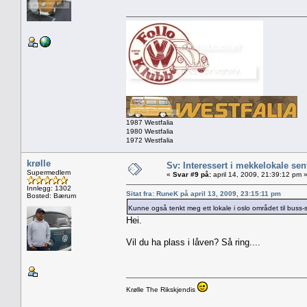
1987 Westfalia
1980 Westfalia
1972 Westfalia
krølle
Sv: Interessert i mekkelokale sent
Supermedlem
«
Svar #9 på:
april 14, 2009, 21:39:12 pm 
Innlegg: 1302
Sitat fra: RuneK på april 13, 2009, 23:15:11 pm
Bosted: Bærum
Kunne også tenkt meg ett lokale i oslo området til buss
Hei.
Vil du ha plass i låven? Så ring....
Krølle The Rikskjendis