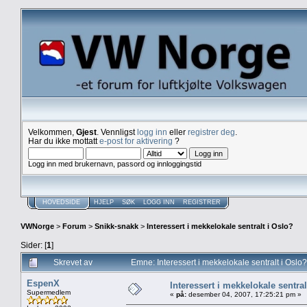
Velkommen,
Gjest
. Vennligst
logg inn
eller
registrer deg
.
Har du ikke mottatt
e-post for aktivering
?
Logg inn med brukernavn, passord og innloggingstid
HOVEDSIDE
HJELP
SØK
LOGG INN
REGISTRER
VWNorge
>
Forum
>
Snikk-snakk
>
Interessert i mekkelokale sentralt i Oslo?
Sider: [
1
]
Skrevet av
Emne: Interessert i mekkelokale sentralt i Osl
EspenX
Interessert i mekkelokale sentral
Supermedlem
«
på:
desember 04, 2007, 17:25:21 pm »