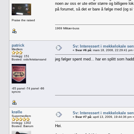
noen av oss er ute etter større og billigere lo
på forumet, så det er bare å følge med (og si
Praise the raised
1969 Militær-buss
patrick
Sv: Interessert i mekkelokale sent
Medlem
«
Svar #6 på:
mars 18, 2008, 22:29:41 pm 
Innlegg: 151
jeg følger spent med... har en splitt som hadd
Bosted: oslo/kristiansand
-65 panel -74 panel -86
syncro
krølle
Sv: Interessert i mekkelokale sent
Supermedlem
«
Svar #7 på:
april 13, 2009, 19:44:36 pm 
Innlegg: 1302
Hei.
Bosted: Bærum