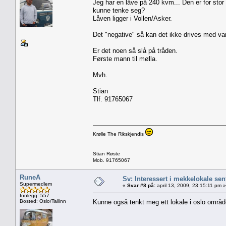
Jeg har en låve på 240 kvm... Den er for stor
kunne tenke seg?
Låven ligger i Vollen/Asker.
Det "negative" så kan det ikke drives med varm
Er det noen så slå på tråden.
Første mann til mølla.
Mvh.
Stian
Tlf. 91765067
Krølle The Rikskjendis
Stian Røste
Mob. 91765067
RuneA
Sv: Interessert i mekkelokale sent
Supermedlem
«
Svar #8 på:
april 13, 2009, 23:15:11 pm »
Innlegg: 557
Bosted: Oslo/Tallinn
Kunne også tenkt meg ett lokale i oslo områd