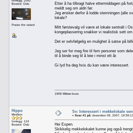
Innlegg: 2092
Etter å ha tilbragt halve ettermiddagen på fo
Bosted: Oslo
meldt seg om aldri før.
Jeg ønsker derfor å lodde stemningen (alle sv
lokale?
Praise the raised
Mitt førstevalg vil være et lokale sentralt i 
kongeplassering snakker vi realistisk sett o
Det er selvfølgelig en mulighet å satse på bill
Jeg ser for meg fire til fem personer som dele
til å binde seg til å leie i minst ett år.
Gi lyd fra deg hvis du kan være interessert.
1969 Militær-buss
Hippo
Sv: Interessert i mekkelokale sent
Medlem
«
Svar #1 på:
desember 06, 2007, 19:58:1
Innlegg: 124
Hei Espen.
Bosted: Oslo
Skikkelig mekkelokalet kunne jeg også trengt