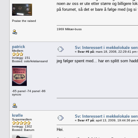
noen av oss er ute etter større og billigere lo
på forumet, så det er bare å følge med (og si
Praise the raised
1969 Militær-buss
patrick
Sv: Interessert i mekkelokale sent
Medlem
«
Svar #6 på:
mars 18, 2008, 22:29:41 pm 
Innlegg: 151
jeg følger spent med... har en splitt som hadd
Bosted: oslo/kristiansand
-65 panel -74 panel -86
syncro
krølle
Sv: Interessert i mekkelokale sent
Supermedlem
«
Svar #7 på:
april 13, 2009, 19:44:36 pm 
Innlegg: 1302
Hei.
Bosted: Bærum