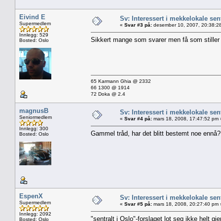
Eivind E
Sv: Interessert i mekkelokale sent
Supermedlem
«
Svar #3 på:
desember 10, 2007, 20:38:2
Innlegg: 529
Sikkert mange som svarer men få som stiller 
Bosted: Oslo
65 Karmann Ghia @ 2332
66 1300 @ 1914
72 Doka @ 2.4
magnusB
Sv: Interessert i mekkelokale sent
Seniormedlem
«
Svar #4 på:
mars 18, 2008, 17:47:52 pm 
Innlegg: 300
Gammel tråd, har det blitt bestemt noe ennå?
Bosted: Oslo
EspenX
Sv: Interessert i mekkelokale sent
Supermedlem
«
Svar #5 på:
mars 18, 2008, 20:27:40 pm 
Innlegg: 2092
"sentralt i Oslo"-forslaget lot seg ikke helt g
Bosted: Oslo