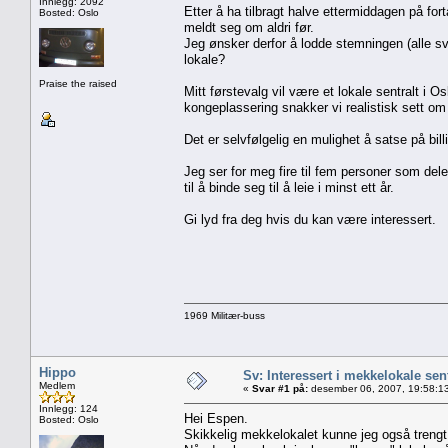
Innlegg: 2092
Etter å ha tilbragt halve ettermiddagen på fo
Bosted: Oslo
meldt seg om aldri før.
Jeg ønsker derfor å lodde stemningen (alle sv
lokale?
Praise the raised
Mitt førstevalg vil være et lokale sentralt i 
kongeplassering snakker vi realistisk sett o
Det er selvfølgelig en mulighet å satse på bill
Jeg ser for meg fire til fem personer som dele
til å binde seg til å leie i minst ett år.
Gi lyd fra deg hvis du kan være interessert.
1969 Militær-buss
Hippo
Sv: Interessert i mekkelokale sent
Medlem
«
Svar #1 på:
desember 06, 2007, 19:58:1
Innlegg: 124
Hei Espen.
Bosted: Oslo
Skikkelig mekkelokalet kunne jeg også trengt