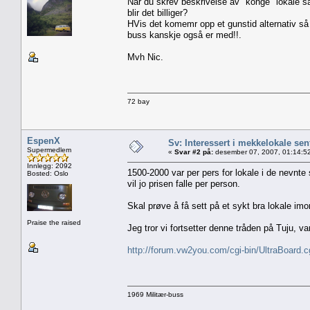
Når du skrev beskrivelse av "konge" lokale så
blir det billiger?
HVis det komemr opp et gunstid alternativ så 
buss kanskje også er med!!.
Mvh Nic.
72 bay
EspenX
Sv: Interessert i mekkelokale sent
Supermedlem
«
Svar #2 på:
desember 07, 2007, 01:14:5
Innlegg: 2092
1500-2000 var per pers for lokale i de nevnte
Bosted: Oslo
vil jo prisen falle per person.
Skal prøve å få sett på et sykt bra lokale imor
Praise the raised
Jeg tror vi fortsetter denne tråden på Tuju, v
http://forum.vw2you.com/cgi-bin/UltraBoa
1969 Militær-buss