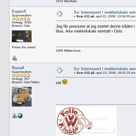
1972 Westfalia
EspenX
Sv: Interessert i mekkelokale sent
Supermedlem
«
Svar #11 på:
april 15, 2009, 13:34:00 pm
Innlegg: 2092
Bosted: Oslo
Jeg får presisere at jeg startet denne tråden i
låve, ikke mekkelokale sentralt i Oslo.
Praise the raised
1969 Militær-buss
RuneA
Sv: Interessert i mekkelokale sent
Supermedlem
«
Svar #12 på:
april 15, 2009, 18:42:25 pm
Innlegg: 557
Bosted: Oslo/Tallinn
vet