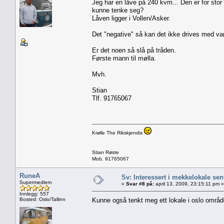
Jeg har en låve på 240 kvm... Den er for stor
kunne tenke seg?
Låven ligger i Vollen/Asker.
Det "negative" så kan det ikke drives med varm
Er det noen så slå på tråden.
Første mann til mølla.
Mvh.
Stian
Tlf. 91765067
Krølle The Rikskjendis
Stian Røste
Mob. 91765067
RuneA
Sv: Interessert i mekkelokale sent
Supermedlem
«
Svar #8 på:
april 13, 2009, 23:15:11 pm »
Innlegg: 557
Bosted: Oslo/Tallinn
Kunne også tenkt meg ett lokale i oslo områd