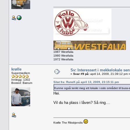
1987 Westfalia
1980 Westfalia
1972 Westfalia
krølle
Sv: Interessert i mekkelokale sent
Supermedlem
«
Svar #9 på:
april 14, 2009, 21:39:12 pm 
Innlegg: 1302
Sitat fra: RuneK på april 13, 2009, 23:15:11 pm
Bosted: Bærum
Kunne også tenkt meg ett lokale i oslo området til buss
Hei.
Vil du ha plass i låven? Så ring....
Krølle The Rikskjendis