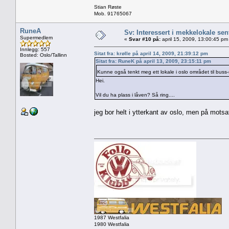
Stian Røste
Mob. 91765067
RuneA
Sv: Interessert i mekkelokale sent
Supermedlem
«
Svar #10 på:
april 15, 2009, 13:00:45 pm
Innlegg: 557
Sitat fra: krølle på april 14, 2009, 21:39:12 pm
Bosted: Oslo/Tallinn
Sitat fra: RuneK på april 13, 2009, 23:15:11 pm
Kunne også tenkt meg ett lokale i oslo området til buss
Hei.
Vil du ha plass i låven? Så ring....
jeg bor helt i ytterkant av oslo, men på motsat
1987 Westfalia
1980 Westfalia