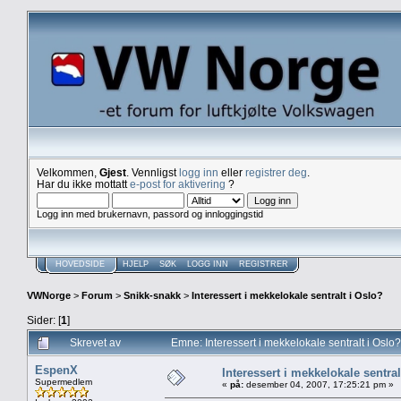
Velkommen,
Gjest
. Vennligst
logg inn
eller
registrer deg
.
Har du ikke mottatt
e-post for aktivering
?
Logg inn med brukernavn, passord og innloggingstid
HOVEDSIDE
HJELP
SØK
LOGG INN
REGISTRER
VWNorge
>
Forum
>
Snikk-snakk
>
Interessert i mekkelokale sentralt i Oslo?
Sider: [
1
]
Skrevet av
Emne: Interessert i mekkelokale sentralt i Osl
EspenX
Interessert i mekkelokale sentral
Supermedlem
«
på:
desember 04, 2007, 17:25:21 pm »