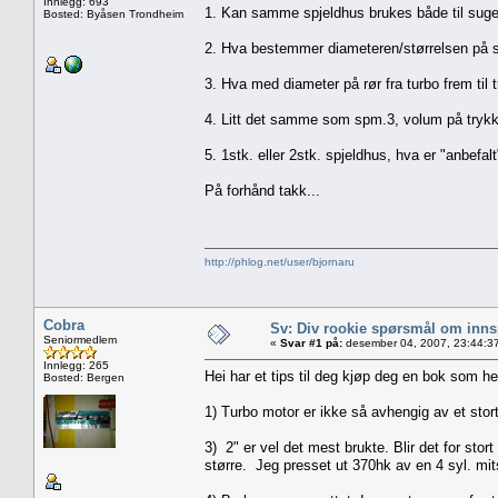
Innlegg: 693
1. Kan samme spjeldhus brukes både til suge
Bosted: Byåsen Trondheim
2. Hva bestemmer diameteren/størrelsen på sp
3. Hva med diameter på rør fra turbo frem til 
4. Litt det samme som spm.3, volum på try
5. 1stk. eller 2stk. spjeldhus, hva er "anbefa
På forhånd takk...
http://phlog.net/user/bjornaru
Cobra
Sv: Div rookie spørsmål om innsp
Seniormedlem
«
Svar #1 på:
desember 04, 2007, 23:44:3
Innlegg: 265
Hei har et tips til deg kjøp deg en bok som h
Bosted: Bergen
1) Turbo motor er ikke så avhengig av et sto
3) 2" er vel det mest brukte. Blir det for stor
større. Jeg presset ut 370hk av en 4 syl. mi