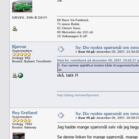
Ja.
DÆVEN , ENN Æ DA!!!!!
69 Race Vw Fastback.
71 israce Boble.
01 Citroen Saxo.
00 Mercedes vito 110 cdi.
15 Volkswagen E-UP.
Bjørnar
Sv: Div rookie spørsmål om innsp
Supermedlem
«
Svar #4 på:
desember 05, 2007, 21:54:0
Innlegg: 693
Sitat fra: notchback på desember 05, 2007, 19:42:17 
Bosted: Byåsen Trondheim
1. Kan samme spjeldhus brukes både til sugemotor/turb
Ja.
okå, takk H
http://phlog.net/user/bjornaru
Roy Grelland
Sv: Div rookie spørsmål om innsp
Supermedlem
«
Svar #5 på:
desember 06, 2007, 00:09:0
Innlegg: 7882
Jeg hadde mange spørsmål selv når jeg begyn
Bosted: Nøtterøy
Se denne linken for mange spørsmål, mange g