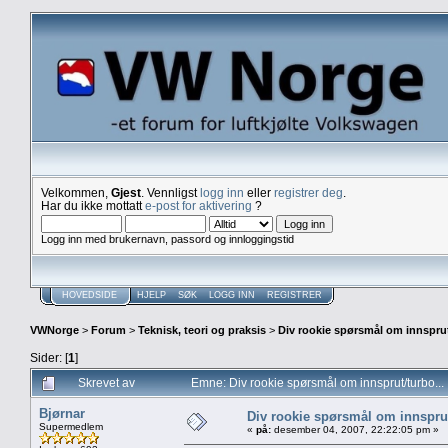
Velkommen,
Gjest
. Vennligst
logg inn
eller
registrer deg
.
Har du ikke mottatt
e-post for aktivering
?
Logg inn med brukernavn, passord og innloggingstid
HOVEDSIDE
HJELP
SØK
LOGG INN
REGISTRER
VWNorge
>
Forum
>
Teknisk, teori og praksis
>
Div rookie spørsmål om innsprut
Sider: [
1
]
Skrevet av
Emne: Div rookie spørsmål om innsprut/turbo...
Bjørnar
Div rookie spørsmål om innsprut
Supermedlem
«
på:
desember 04, 2007, 22:22:05 pm »