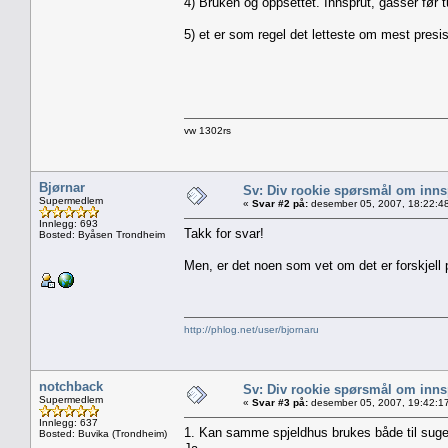
4) Bruken og oppsettet. Innsprut, gasser før t
5) et er som regel det letteste om mest presi
vw 1302rs
Bjørnar
Sv: Div rookie spørsmål om innsp
Supermedlem
«
Svar #2 på:
desember 05, 2007, 18:22:4
Innlegg: 693
Takk for svar!
Bosted: Byåsen Trondheim
Men, er det noen som vet om det er forskjell p
http://phlog.net/user/bjornaru
notchback
Sv: Div rookie spørsmål om innsp
Supermedlem
«
Svar #3 på:
desember 05, 2007, 19:42:1
Innlegg: 637
1. Kan samme spjeldhus brukes både til suge
Bosted: Buvika (Trondheim)