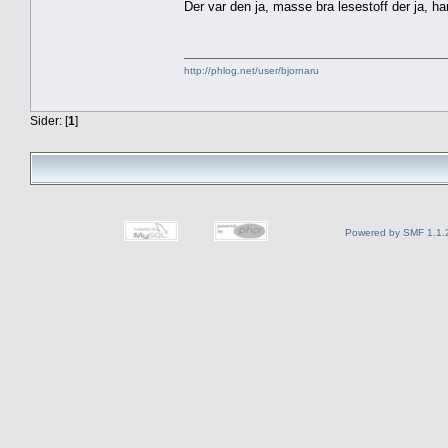
Der var den ja, masse bra lesestoff der ja, har
http://phlog.net/user/bjornaru
Sider: [
1
]
Powered by SMF 1.1.