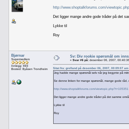
http://www.shoptalkforums.com/viewtopic.ph
Det ligger mange andre gode tråder på det 
Lykke til
Roy
Bjørnar
Sv: Div rookie spørsmål om innsp
Supermedlem
«
Svar #6 på:
desember 06, 2007, 00:40:3
Innlegg: 693
Sitat fra: grelland på desember 06, 2007, 00:09:07 am
Bosted: Byåsen Trondheim
Jeg hadde mange spørsmål selv når jeg begynte på mitt
Se denne linken for mange spørsmål, mange gode råd, 
http://www.shoptalkforums.com/viewtopic.php?t=105351
Det ligger mange andre gode tråder på det samme områ
Lykke til
Roy