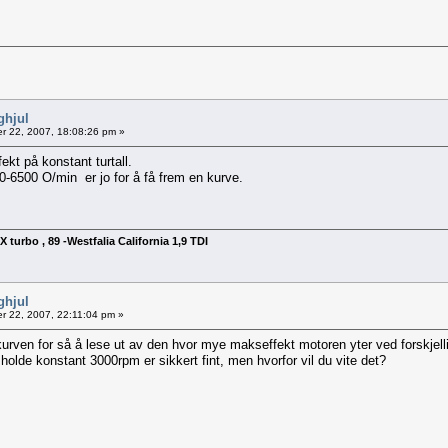
ghjul
 22, 2007, 18:08:26 pm »
fekt på konstant turtall.
-6500 O/min er jo for å få frem en kurve.
turbo , 89 -Westfalia California 1,9 TDI
ghjul
 22, 2007, 22:11:04 pm »
kurven for så å lese ut av den hvor mye makseffekt motoren yter ved forskjellig
holde konstant 3000rpm er sikkert fint, men hvorfor vil du vite det?