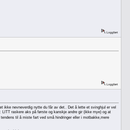
Loggført
Loggført
t ikke nevneverdig nytte du får av det.. Det å lette et svinghjul er vel
: LITT raskere aks på første og kanskje andre gir (ikke mye) og at
tendens til å miste fart ved små hindringer eller i motbakke,mere