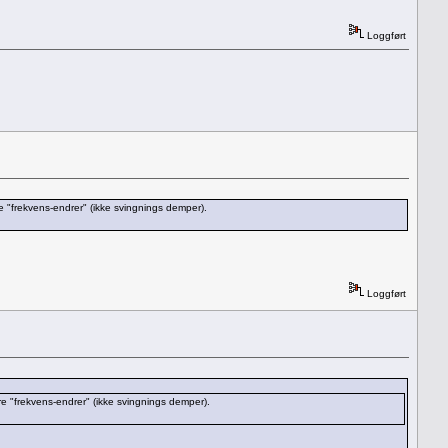
Loggført
 "frekvens-endrer" (ikke svingnings demper).
Loggført
e "frekvens-endrer" (ikke svingnings demper).