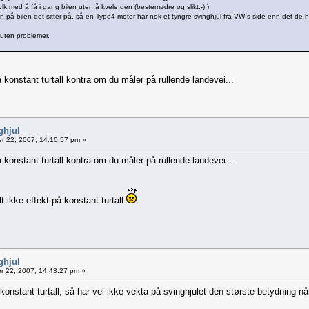
folk med å få i gang bilen uten å kvele den (bestemødre og slikt:-) )
n på bilen det sitter på, så en Type4 motor har nok et tyngre svinghjul fra VW´s side enn det de 
t uten problemer.
onstant turtall kontra om du måler på rullende landevei...
ghjul
 22, 2007, 14:10:57 pm »
onstant turtall kontra om du måler på rullende landevei...
 ikke effekt på konstant turtall
ghjul
 22, 2007, 14:43:27 pm »
stant turtall, så har vel ikke vekta på svinghjulet den største betydning når 