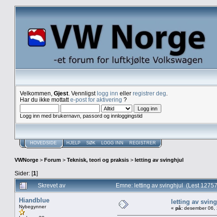
Velkommen,
Gjest
. Vennligst
logg inn
eller
registrer deg
.
Har du ikke mottatt
e-post for aktivering
?
Logg inn med brukernavn, passord og innloggingstid
HOVEDSIDE
HJELP
SØK
LOGG INN
REGISTRER
VWNorge
>
Forum
>
Teknisk, teori og praksis
>
letting av svinghjul
Sider: [
1
]
Skrevet av
Emne: letting av svinghjul (Lest 1275
Hiandblue
letting av svin
Nybegynner
«
på:
desember 06, 