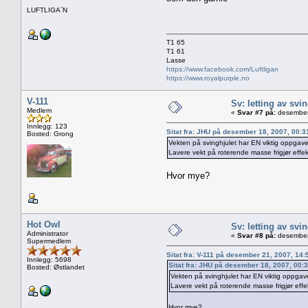
LUFTLIGA`N
T1 65
T1 61
Lasse
https://www.facebook.com/Luftligan
https://www.royalpurple.no
V-111
Sv: letting av svi
Medlem
«
Svar #7 på:
desember
Innlegg: 123
Sitat fra: JHU på desember 18, 2007, 00:
Bosted: Grong
Vekten på svinghjulet har EN viktig oppgave
Lavere vekt på roterende masse frigjør effekt
Hvor mye?
Hot Owl
Sv: letting av svi
Administrator
«
Svar #8 på:
desember
Supermedlem
Sitat fra: V-111 på desember 21, 2007, 14
Innlegg: 5698
Sitat fra: JHU på desember 18, 2007, 00:
Bosted: Østlandet
Vekten på svinghjulet har EN viktig oppgav
Lavere vekt på roterende masse frigjør effek
Hvor mye?