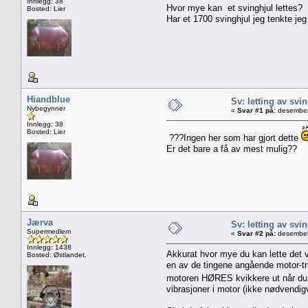
Innlegg: 38
Hvor mye kan et svinghjul lettes?
Bosted: Lier
Har et 1700 svinghjul jeg tenkte jeg s
Hiandblue
Sv: letting av svi
Nybegynner
«
Svar #1 på:
desember
Innlegg: 38
Bosted: Lier
???Ingen her som har gjort dette
Er det bare a få av mest mulig??
Jærva
Sv: letting av svi
Supermedlem
«
Svar #2 på:
desember
Innlegg: 1438
Akkurat hvor mye du kan lette det ve
Bosted: Østlandet.
en av de tingene angående motor-tri
motoren HØRES kvikkere ut når du
vibrasjoner i motor (ikke nødvendigv