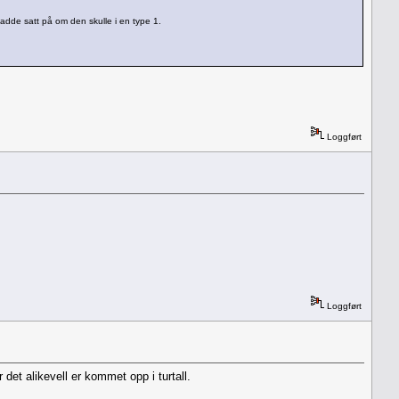
hadde satt på om den skulle i en type 1.
Loggført
Loggført
det alikevell er kommet opp i turtall.