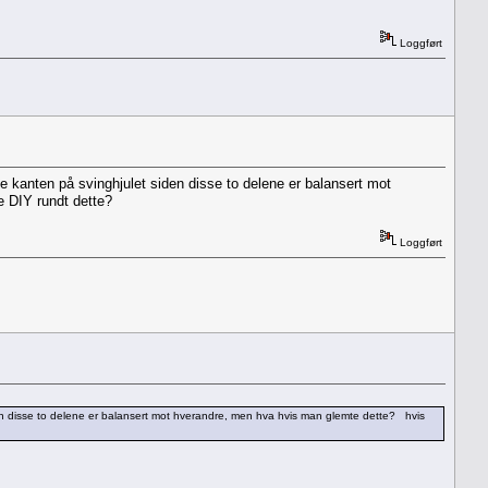
Loggført
 kanten på svinghjulet siden disse to delene er balansert mot
e DIY rundt dette?
Loggført
den disse to delene er balansert mot hverandre, men hva hvis man glemte dette? hvis