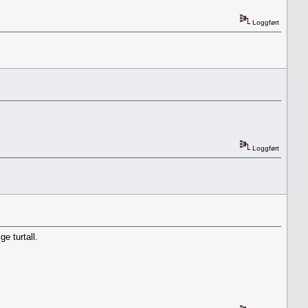
Loggført
Loggført
e turtall.