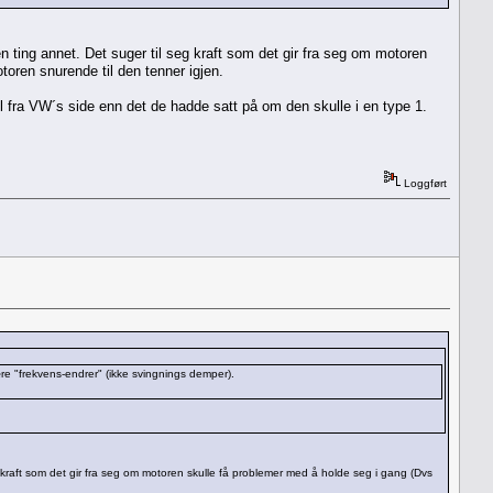
n ting annet. Det suger til seg kraft som det gir fra seg om motoren
toren snurende til den tenner igjen.
ul fra VW´s side enn det de hadde satt på om den skulle i en type 1.
Loggført
re "frekvens-endrer" (ikke svingnings demper).
eg kraft som det gir fra seg om motoren skulle få problemer med å holde seg i gang (Dvs