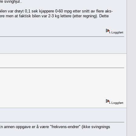
e svinghjul..
ilen var drøyt 0,1 sek kjappere 0-60 mpg etter snitt av flere aks-
re men at faktisk bilen var 2-3 kg lettere (etter regning). Dette
Loggført
Loggført
 En annen oppgave er å være "frekvens-endrer" (ikke svingnings