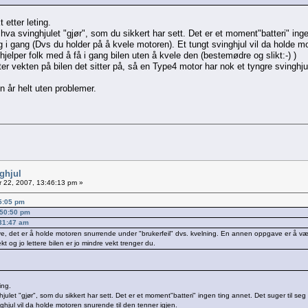
 etter leting.
va svinghjulet "gjør", som du sikkert har sett. Det er et moment"batteri" inge
 i gang (Dvs du holder på å kvele motoren). Et tungt svinghjul vil da holde mo
 hjelper folk med å få i gang bilen uten å kvele den (bestemødre og slikt:-) )
ter vekten på bilen det sitter på, så en Type4 motor har nok et tyngre svinghj
en år helt uten problemer.
nghjul
 22, 2007, 13:46:13 pm »
25:05 pm
:50:50 pm
:31:47 am
ve, det er å holde motoren snurrende under "brukerfeil" dvs. kvelning. En annen oppgave er å væ
t og jo lettere bilen er jo mindre vekt trenger du.
ing.
julet "gjør", som du sikkert har sett. Det er et moment"batteri" ingen ting annet. Det suger til s
ghjul vil da holde motoren snurende til den tenner igjen.