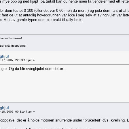
er mye opp og ned kjapt på turtall kan du hente noen få tiendeler med ett letter
der dem testet 0-100 (eller det var 0-60 mph da men..) og joda dem fant ut at b
 fant de ut at antaglig hovedgrunnen var ikke i seg selv at svinghjulet var lette
s Mini av gamle typen som ble brukt til rally-bruk..
 ikke konkurranse!
ger skal destrueres!
nghjul
 17, 2007, 22:09:16 pm »
engte .Og da blir svinghjulet som det er..
nghjul
 18, 2007, 00:31:47 am »
 oppgave, det er å holde motoren snurrende under "brukerfeil" dvs. kvelning.