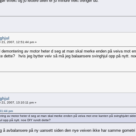
ør effekt og jo lettere bilen er jo mindre vekt trenger du.
nghjul
 21, 2007, 12:51:44 pm »
ved demontering av motor heter d seg at man skal merke enden på veiva mot ene
 dette? hvis jeg bytter veiv så må jeg balaansere svinghjul opp på nytt. no
nghjul
21, 2007, 13:10:11 pm »
:51:44 pm
ntering av motor heter d seg at man skal merke enden på veiva mot ene kanten på svinghjulet si
jul opp på nytt. noe DIY rundt dette?
seg å avbalansere på ny uansett siden den nye veiven ikke har samme gometri