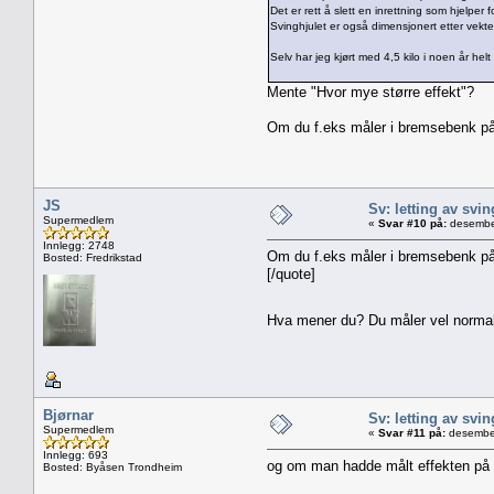
Det er rett å slett en inrettning som hjelper 
Svinghjulet er også dimensjonert etter vekte
Selv har jeg kjørt med 4,5 kilo i noen år hel
Mente "Hvor mye større effekt"?
Om du f.eks måler i bremsebenk på k
JS
Sv: letting av svin
Supermedlem
«
Svar #10 på:
desember
Innlegg: 2748
Om du f.eks måler i bremsebenk på k
Bosted: Fredrikstad
[/quote]
Hva mener du? Du måler vel normalt
Bjørnar
Sv: letting av svin
Supermedlem
«
Svar #11 på:
desember
Innlegg: 693
og om man hadde målt effekten på kon
Bosted: Byåsen Trondheim