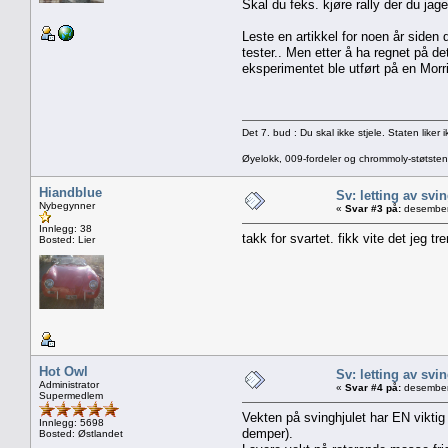
Skal du feks. kjøre rally der du jag
Leste en artikkel for noen år siden 
tester.. Men etter å ha regnet på det
eksperimentet ble utført på en Morri
Det 7. bud : Du skal ikke stjele. Staten liker
Øyelokk, 009-fordeler og chrommoly-støtsten
Hiandblue
Sv: letting av svi
Nybegynner
«
Svar #3 på:
desember
Innlegg: 38
takk for svartet. fikk vite det jeg tr
Bosted: Lier
Hot Owl
Sv: letting av svi
Administrator
«
Svar #4 på:
desember
Supermedlem
Vekten på svinghjulet har EN viktig
Innlegg: 5698
demper).
Bosted: Østlandet