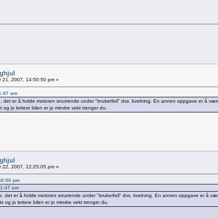
nghjul
 21, 2007, 14:50:50 pm »
31:47 am
, det er å holde motoren snurrende under "brukerfeil" dvs. kvelning. En annen oppgave er å være
 og jo lettere bilen er jo mindre vekt trenger du.
nghjul
 22, 2007, 12:25:05 pm »
:50:50 pm
31:47 am
e, det er å holde motoren snurrende under "brukerfeil" dvs. kvelning. En annen oppgave er å vær
t og jo lettere bilen er jo mindre vekt trenger du.