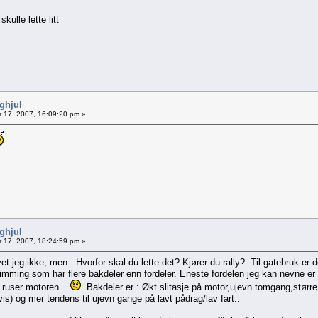
kulle lette litt
nghjul
 17, 2007, 16:09:20 pm »
nghjul
 17, 2007, 18:24:59 pm »
t jeg ikke, men.. Hvorfor skal du lette det? Kjører du rally? Til gatebruk er de
mming som har flere bakdeler enn fordeler. Eneste fordelen jeg kan nevne er 
 ruser motoren..
Bakdeler er : Økt slitasje på motor,ujevn tomgang,større 
is) og mer tendens til ujevn gange på lavt pådrag/lav fart..