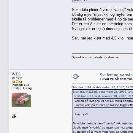
Seks kilo pleier å være "vanlig" vekt
Utrolig mye "mystikk" og myter om h
skulle få problemer med å holde seg
Det er rett å slett en inrettning som
Svinghjulet er også dimensjonert et
Selv har jeg kjørt med 4,5 kilo i no
Speed is no substitute for direction
V-111
Sv: letting av svi
Medlem
«
Svar #9 på:
desember
Innlegg: 123
Sitat fra: JHU på desember 22, 2007, 12:
Bosted: Grong
Sitat fra: V-111 på desember 21, 2007, 14
Sitat fra: JHU på desember 18, 2007, 00
Vekten på svinghjulet har EN viktig oppga
Lavere vekt på roterende masse frigjør effek
Hvor mye?
Seks kilo pleier å være "vanlig" vekt etter let
Utrolig mye "mystikk" og myter om hva svingh
du holder på å kvele motoren). Et tungt svin