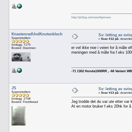
http://phlog.net/user/bjornaru
KnastenradUndKnotenblech
Sv: letting av svin
Supermedlem
«
Svar #12 på:
desember
Innlegg: 7175
er vel ikke noe i veien for å måle ef
Bosted: Drammen
meningen med å måle fra f.eks 1000
-71 1302 Honda1000RR , -66 Variant WBX 
JS
Sv: letting av svin
Supermedlem
«
Svar #13 på:
desember
Innlegg: 2748
Jeg trodde det du var ute etter var 
Bosted: Fredrikstad
At en motor bruker f.eks 20hk for å 