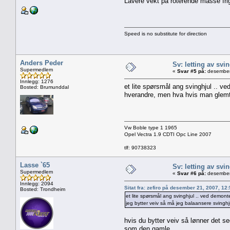
Lavere vekt på roterende masse frigj
Speed is no substitute for direction
Anders Peder
Sv: letting av svi
Supermedlem
«
Svar #5 på:
desember
Innlegg: 1276
et lite spørsmål ang svinghjul .. 
Bosted: Brumunddal
hverandre, men hva hvis man glemte
Vw Boble type 1 1965
Opel Vectra 1.9 CDTI Opc Line 2007
tlf: 90738323
Lasse `65
Sv: letting av svi
Supermedlem
«
Svar #6 på:
desember 
Innlegg: 2094
Sitat fra: zefiro på desember 21, 2007, 12
Bosted: Trondheim
et lite spørsmål ang svinghjul .. ved demo
jeg bytter veiv så må jeg balaansere svingh
hvis du bytter veiv så lønner det 
som den gamle