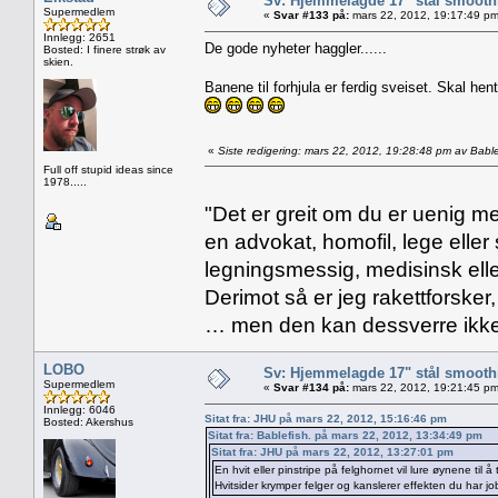
Sv: Hjemmelagde 17" stål smoothi
Supermedlem
«
Svar #133 på:
mars 22, 2012, 19:17:49 pm
Innlegg: 2651
De gode nyheter haggler......
Bosted: I finere strøk av
skien.
Banene til forhjula er ferdig sveiset. Skal hen
«
Siste redigering: mars 22, 2012, 19:28:48 pm av Bable
Full off stupid ideas since
1978.....
"Det er greit om du er uenig me
en advokat, homofil, lege eller 
legningsmessig, medisinsk ell
Derimot så er jeg rakettforsker
… men den kan dessverre ikke
LOBO
Sv: Hjemmelagde 17" stål smoothi
Supermedlem
«
Svar #134 på:
mars 22, 2012, 19:21:45 pm
Innlegg: 6046
Sitat fra: JHU på mars 22, 2012, 15:16:46 pm
Bosted: Akershus
Sitat fra: Bablefish. på mars 22, 2012, 13:34:49 pm
Sitat fra: JHU på mars 22, 2012, 13:27:01 pm
En hvit eller pinstripe på felghornet vil lure øynene til 
Hvitsider krymper felger og kanslerer effekten du har jo