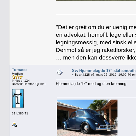
"Det er greit om du er uenig me
en advokat, homofil, lege eller 
legningsmessig, medisinsk ell
Derimot så er jeg rakettforsker
… men den kan dessverre ikke
Tomaso
Sv: Hjemmelagde 17" stål smoothi
Medlem
«
Svar #128 på:
mars 22, 2012, 16:09:40 pm
Innlegg: 124
Hjemmelagde 17" med og uten kromring:
Bosted: Harstad/Fjelldal
61 L380 T1