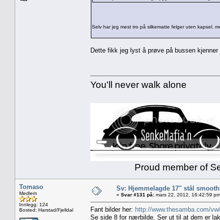
Selv har jeg mest tro på silkematte felger uten kapsel,
Dette fikk jeg lyst å prøve på bussen kjenner 
You'll never walk alone
Proud member of Senk
Tomaso
Sv: Hjemmelagde 17" stål smoothi
Medlem
«
Svar #131 på:
mars 22, 2012, 16:42:59 pm
Innlegg: 124
Fant bilder her:
http://www.thesamba.com/vw
Bosted: Harstad/Fjelldal
Se side 8 for nærbilde. Ser ut til at dem er la