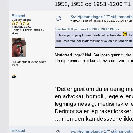
1958, 1958 og 1953 -1200 T1
Eikstad
Sv: Hjemmelagde 17" stål smoothi
Supermedlem
«
Svar #145 på:
mars 24, 2012, 00:14:37 am
Innlegg: 2651
Sitat fra: THT på mars 23, 2012, 20:17:26 pm
Bosted: I finere strøk av
skien.
Vi fikser pinstriping for trengende felgentusiaster
. Ta
ikke, hvis man har motforestillinger av en eller annen gr
Motforestillinger? Nei. Ser ingen grunn til det. 
sta og mener at alle kan alt hvis de øver...),
Full off stupid ideas since
1978.....
"Det er greit om du er uenig me
en advokat, homofil, lege eller 
legningsmessig, medisinsk ell
Derimot så er jeg rakettforsker
… men den kan dessverre ikke
Eikstad
Sv: Hjemmelagde 17" stål smoothi