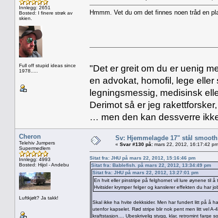
Innlegg: 2651
Hmmm. Vet du om det finnes noen tråd en pl
Bosted: I finere strøk av
skien.
Full off stupid ideas since
"Det er greit om du er uenig me
1978.....
en advokat, homofil, lege eller 
legningsmessig, medisinsk ell
Derimot så er jeg rakettforsker
… men den kan dessverre ikke
Cheron
Sv: Hjemmelagde 17" stål smoothi
Telehiv Jumpers
«
Svar #130 på:
mars 22, 2012, 16:17:42 pm
Supermedlem
Sitat fra: JHU på mars 22, 2012, 15:16:46 pm
Innlegg: 4993
Bosted: Hijol - Andebu
Sitat fra: Bablefish. på mars 22, 2012, 13:34:49 pm
Sitat fra: JHU på mars 22, 2012, 13:27:01 pm
En hvit eller pinstripe på felghornet vil lure øynene til 
Hvitsider krymper felger og kanslerer effekten du har jo
Luftkjølt? Ja takk!
Skal ikke ha hvite dekksider. Men har fundert litt på å h
utenfor kapselet. Rød stripe blir nok pent men litt vel 
kraftstasjon.... Ubeskrivelig stygg, klar, retromint farge 