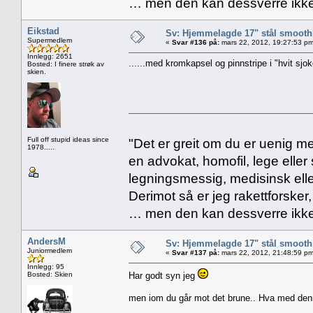
… men den kan dessverre ikke
Eikstad
Sv: Hjemmelagde 17" stål smoothi
Supermedlem
«
Svar #136 på:
mars 22, 2012, 19:27:53 pm
Innlegg: 2651
......med kromkapsel og pinnstripe i "hvit sjoko
Bosted: I finere strøk av
skien.
Full off stupid ideas since
"Det er greit om du er uenig me
1978.....
en advokat, homofil, lege eller 
legningsmessig, medisinsk ell
Derimot så er jeg rakettforsker
… men den kan dessverre ikke
AndersM
Sv: Hjemmelagde 17" stål smoothi
Juniormedlem
«
Svar #137 på:
mars 22, 2012, 21:48:59 pm
Innlegg: 95
Bosted: Skien
Har godt syn jeg
men iom du går mot det brune.. Hva med de