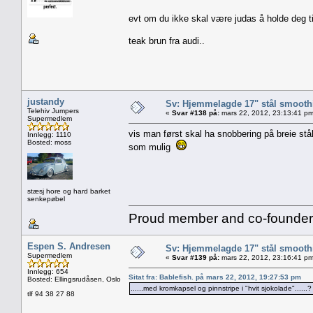
evt om du ikke skal være judas å holde deg t
teak brun fra audi..
justandy
Sv: Hjemmelagde 17" stål smoothi
Telehiv Jumpers
«
Svar #138 på:
mars 22, 2012, 23:13:41 pm
Supermedlem
vis man først skal ha snobbering på breie stå
Innlegg: 1110
Bosted: moss
som mulig
stæsj hore og hard barket
senkepøbel
Proud member and co-founder 
Espen S. Andresen
Sv: Hjemmelagde 17" stål smoothi
Supermedlem
«
Svar #139 på:
mars 22, 2012, 23:16:41 pm
Innlegg: 654
Sitat fra: Bablefish. på mars 22, 2012, 19:27:53 pm
Bosted: Ellingsrudåsen, Oslo
......med kromkapsel og pinnstripe i "hvit sjokolade"......?
tlf 94 38 27 88