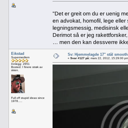
"Det er greit om du er uenig me
en advokat, homofil, lege eller 
legningsmessig, medisinsk ell
Derimot så er jeg rakettforsker
… men den kan dessverre ikke
Eikstad
Sv: Hjemmelagde 17" stål smoothi
Supermedlem
«
Svar #127 på:
mars 22, 2012, 15:29:00 pm
Innlegg: 2651
Bosted: I finere strøk av
skien.
Full off stupid ideas since
1978.....