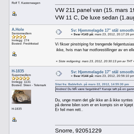
Rolf T. Kastenwagen
VW 211 panel van (15. mars 19
VW 11 C, De luxe sedan (1.aug
A.Hole
Sv: Hjemmelagde 17" stål smoothi
Seniormedlem
«
Svar #143 på:
mars 23, 2012, 20:17:26 pm
Innlegg: 274
Bosted: Fredrikstad
Vi fikser pinstriping for trengende felgentusia
ikke, hvis man har motforestillinger av en el
«
Siste redigering: mars 23, 2012, 20:30:13 pm av THT
H-1835
Sv: Hjemmelagde 17" stål smoothi
Supermedlem
«
Svar #144 på:
mars 23, 2012, 20:56:10 pm
Innlegg: 1131
Sitat fra: Bablefish. på mars 22, 2012, 14:55:30 pm
Bosted: Skien - Telemark
Andres! Du MÅ være fargeblind? Kansje tøft på en gamme
Du, unge mann det går ikke an å ikke syntes 
på denne bilen som er en kompis sin er kjøpt
H-1835
Er feil men rett..
Snorre, 92051229