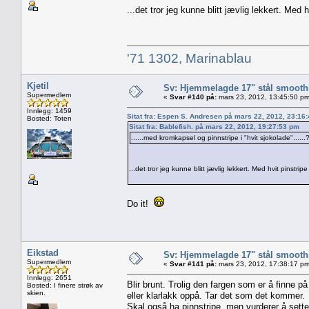
...det tror jeg kunne blitt jævlig lekkert. Med
'71 1302, Marinablau
Kjetil
Sv: Hjemmelagde 17" stål smoothi
Supermedlem
«
Svar #140 på:
mars 23, 2012, 13:45:50 pm
Innlegg: 1459
Sitat fra: Espen S. Andresen på mars 22, 2012, 23:16
Bosted: Toten
Sitat fra: Bablefish. på mars 22, 2012, 19:27:53 pm
......med kromkapsel og pinnstripe i "hvit sjokolade"......
...det tror jeg kunne blitt jævlig lekkert. Med hvit pinstri
Do it!
Eikstad
Sv: Hjemmelagde 17" stål smoothi
Supermedlem
«
Svar #141 på:
mars 23, 2012, 17:38:17 pm
Innlegg: 2651
Blir brunt. Trolig den fargen som er å finne p
Bosted: I finere strøk av
skien.
eller klarlakk oppå. Tar det som det kommer.
Skal også ha pinnstripe, men vurderer å sette d