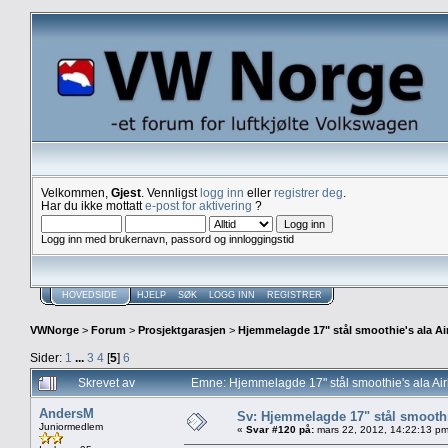
Velkommen,
Gjest
. Vennligst
logg inn
eller
registrer deg
.
Har du ikke mottatt
e-post for aktivering
?
Logg inn med brukernavn, passord og innloggingstid
HOVEDSIDE
HJELP
SØK
LOGG INN
REGISTRER
VWNorge
>
Forum
>
Prosjektgarasjen
>
Hjemmelagde 17" stål smoothie's ala Ai
Sider:
1
...
3
4
[
5
]
6
Skrevet av
Emne: Hjemmelagde 17" stål smoothie's ala Ai
AndersM
Sv: Hjemmelagde 17" stål smoothi
Juniormedlem
«
Svar #120 på:
mars 22, 2012, 14:22:13 pm