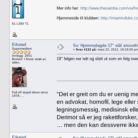
Mer info her:
http://www.thesamba.com/vw/fo
Hjemmeside til klubben:
http://miamivdubs.c
61 L380 T1
Eikstad
Sv: Hjemmelagde 17" stål smoothi
Supermedlem
«
Svar #132 på:
mars 22, 2012, 19:16:00 pm
Innlegg: 2651
19" felgen ser rett og slett ut som en felg n
Bosted: I finere strøk av
skien.
Full off stupid ideas since
"Det er greit om du er uenig me
1978.....
en advokat, homofil, lege eller 
legningsmessig, medisinsk ell
Derimot så er jeg rakettforsker
… men den kan dessverre ikke
Eikstad