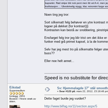
kapselet. Rød stripe blir nok pent men litt vel A-4, men 
kraftstasjon.... Ubeskrivelig stygg, klar, retromint farge s
Noen ting jeg tror:
Sort silkematt felg behøver en ytre kontrast
logoer på dekket (for kontrast)))
Kontrasten kan bestå av snobbering, pinstripin
Ensfarget felg tror jeg blir trist om det ikke e
funker med grå primet kapsel, à la de kommer
Selv har jeg mest tro på silkematte felger ut
buss??
Eller noe helt annet...
Speed is no substitute for direc
Eikstad
Sv: Hjemmelagde 17" stål smoothi
Supermedlem
«
Svar #123 på:
mars 22, 2012, 15:18:46 pm
Innlegg: 2651
Dette faget burde jeg vurdert?
Bosted: I finere strøk av
skien.
http://www.bilfag.no/11/section.aspx/5