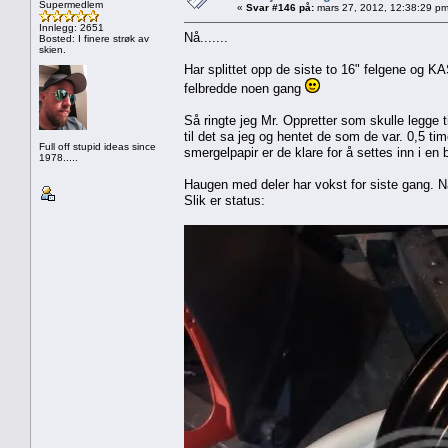
Supermedlem
«
Svar #146 på:
mars 27, 2012, 12:38:29 pm
Innlegg: 2651
Nå.......
Bosted: I finere strøk av
skien.
Har splittet opp de siste to 16" felgene og K
felbredde noen gang
Så ringte jeg Mr. Oppretter som skulle legge 
til det sa jeg og hentet de som de var. 0,5 tim
Full off stupid ideas since
smergelpapir er de klare for å settes inn i en 
1978.....
Haugen med deler har vokst for siste gang. Nå
Slik er status: