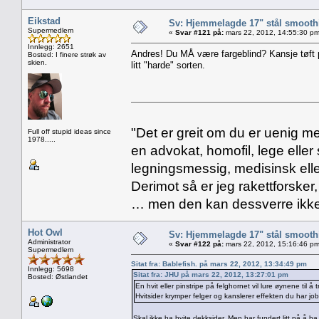
Eikstad
Sv: Hjemmelagde 17" stål smoothi
Supermedlem
«
Svar #121 på:
mars 22, 2012, 14:55:30 pm
Innlegg: 2651
Andres! Du MÅ være fargeblind? Kansje tøft
Bosted: I finere strøk av
skien.
litt "harde" sorten.
"Det er greit om du er uenig me
Full off stupid ideas since
1978.....
en advokat, homofil, lege eller 
legningsmessig, medisinsk ell
Derimot så er jeg rakettforsker
… men den kan dessverre ikke
Hot Owl
Sv: Hjemmelagde 17" stål smoothi
Administrator
«
Svar #122 på:
mars 22, 2012, 15:16:46 pm
Supermedlem
Sitat fra: Bablefish. på mars 22, 2012, 13:34:49 pm
Innlegg: 5698
Sitat fra: JHU på mars 22, 2012, 13:27:01 pm
Bosted: Østlandet
En hvit eller pinstripe på felghornet vil lure øynene til å
Hvitsider krymper felger og kanslerer effekten du har job
Skal ikke ha hvite dekksider. Men har fundert litt på å ha