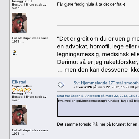
Innlegg: 2651
Får gjøre ferdig hjula å ta det derifra;-)
Bosted: I finere strøk av
skien.
"Det er greit om du er uenig me
Full off stupid ideas since
1978.....
en advokat, homofil, lege eller 
legningsmessig, medisinsk ell
Derimot så er jeg rakettforsker
… men den kan dessverre ikke
Eikstad
Sv: Hjemmelagde 17" stål smoothi
Supermedlem
«
Svar #126 på:
mars 22, 2012, 15:27:30 pm
Innlegg: 2651
Sitat fra: Espen S. Andresen på mars 22, 2012, 15:25
Bosted: I finere strøk av
skien.
Hva med en gull/bronze/messing/brunaktig -farge på felg
Det samme foreslo Pål her på forumet for en 
Full off stupid ideas since
1978.....