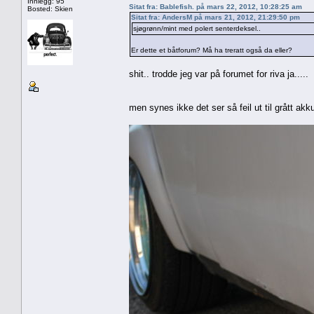
Innlegg: 95
Sitat fra: Bablefish. på mars 22, 2012, 10:28:25 am
Bosted: Skien
Sitat fra: AndersM på mars 21, 2012, 21:29:50 pm
sjøgrønn/mint med polert senterdeksel..
Er dette et båtforum? Må ha treratt også da eller?
shit.. trodde jeg var på forumet for riva ja.....
men synes ikke det ser så feil ut til grått akku