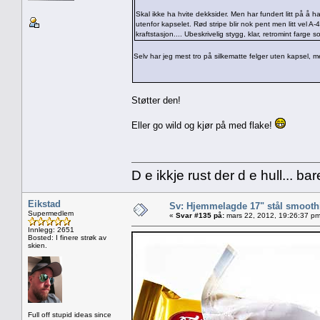
Skal ikke ha hvite dekksider. Men har fundert litt på å h
utenfor kapselet. Rød stripe blir nok pent men litt vel 
kraftstasjon.... Ubeskrivelig stygg, klar, retromint farge 
Selv har jeg mest tro på silkematte felger uten kapsel,
Støtter den!
Eller go wild og kjør på med flake!
D e ikkje rust der d e hull... ba
Eikstad
Sv: Hjemmelagde 17" stål smoothi
Supermedlem
«
Svar #135 på:
mars 22, 2012, 19:26:37 pm
Innlegg: 2651
Bosted: I finere strøk av
skien.
Full off stupid ideas since