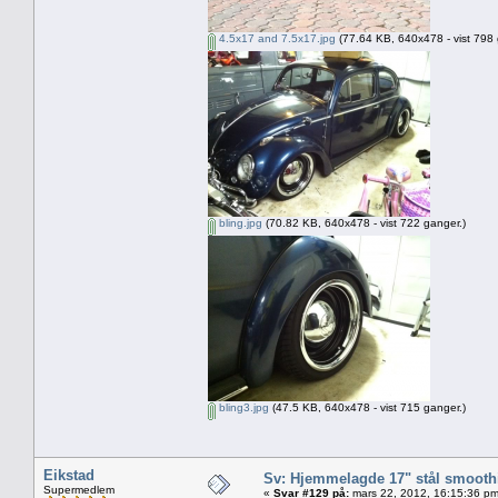
4.5x17 and 7.5x17.jpg
(77.64 KB, 640x478 - vist 798 
bling.jpg
(70.82 KB, 640x478 - vist 722 ganger.)
bling3.jpg
(47.5 KB, 640x478 - vist 715 ganger.)
Eikstad
Sv: Hjemmelagde 17" stål smoothi
Supermedlem
«
Svar #129 på:
mars 22, 2012, 16:15:36 pm