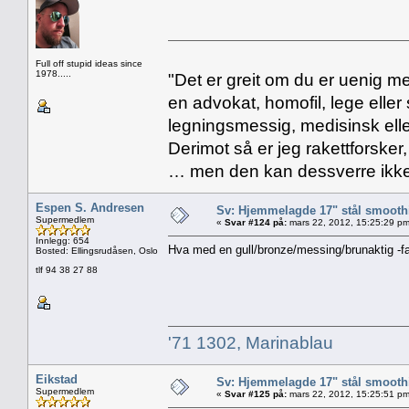
Full off stupid ideas since
1978.....
"Det er greit om du er uenig me
en advokat, homofil, lege eller 
legningsmessig, medisinsk ell
Derimot så er jeg rakettforsker
… men den kan dessverre ikke
Espen S. Andresen
Sv: Hjemmelagde 17" stål smoothi
Supermedlem
«
Svar #124 på:
mars 22, 2012, 15:25:29 pm
Innlegg: 654
Hva med en gull/bronze/messing/brunaktig -fa
Bosted: Ellingsrudåsen, Oslo
tlf 94 38 27 88
'71 1302, Marinablau
Eikstad
Sv: Hjemmelagde 17" stål smoothi
Supermedlem
«
Svar #125 på:
mars 22, 2012, 15:25:51 pm