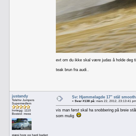
evt om du ikke skal være judas å holde deg t
teak brun fra audi..
justandy
Sv: Hjemmelagde 17" stål smoothi
Telehiv Jumpers
«
Svar #138 på:
mars 22, 2012, 23:13:41 pm
Supermedlem
vis man først skal ha snobbering på breie stå
Innlegg: 1110
Bosted: moss
som mulig
stæsj hore og hard barket