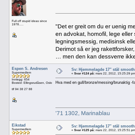
Full off stupid ideas since
1978.....
"Det er greit om du er uenig me
en advokat, homofil, lege eller 
legningsmessig, medisinsk ell
Derimot så er jeg rakettforsker
… men den kan dessverre ikke
Espen S. Andresen
Sv: Hjemmelagde 17" stål smoothi
Supermedlem
«
Svar #124 på:
mars 22, 2012, 15:25:29 pm
Innlegg: 654
Hva med en gull/bronze/messing/brunaktig -fa
Bosted: Ellingsrudåsen, Oslo
tlf 94 38 27 88
'71 1302, Marinablau
Eikstad
Sv: Hjemmelagde 17" stål smoothi
Supermedlem
«
Svar #125 på:
mars 22, 2012, 15:25:51 pm