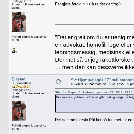
Innlegg: 2651
Får gjøre ferdig hjula å ta det derifra;-)
Bosted: I finere strøk av
skien.
"Det er greit om du er uenig me
Full off stupid ideas since
1978.....
en advokat, homofil, lege eller 
legningsmessig, medisinsk ell
Derimot så er jeg rakettforsker
… men den kan dessverre ikke
Eikstad
Sv: Hjemmelagde 17" stål smoothi
Supermedlem
«
Svar #126 på:
mars 22, 2012, 15:27:30 pm
Innlegg: 2651
Sitat fra: Espen S. Andresen på mars 22, 2012, 15:25
Bosted: I finere strøk av
skien.
Hva med en gull/bronze/messing/brunaktig -farge på felg
Det samme foreslo Pål her på forumet for en 
Full off stupid ideas since
1978.....