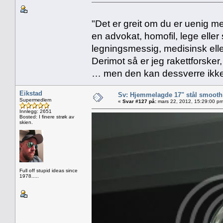
"Det er greit om du er uenig me
en advokat, homofil, lege eller 
legningsmessig, medisinsk ell
Derimot så er jeg rakettforsker
… men den kan dessverre ikke
Eikstad
Sv: Hjemmelagde 17" stål smoothi
Supermedlem
«
Svar #127 på:
mars 22, 2012, 15:29:00 pm
Innlegg: 2651
Bosted: I finere strøk av
skien.
Full off stupid ideas since
1978.....