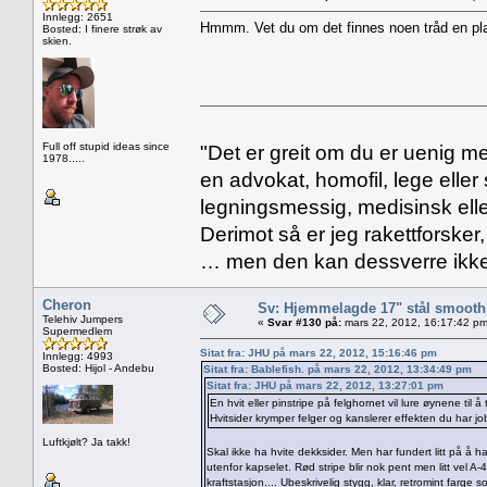
Innlegg: 2651
Hmmm. Vet du om det finnes noen tråd en pl
Bosted: I finere strøk av
skien.
Full off stupid ideas since
"Det er greit om du er uenig me
1978.....
en advokat, homofil, lege eller 
legningsmessig, medisinsk ell
Derimot så er jeg rakettforsker
… men den kan dessverre ikke
Cheron
Sv: Hjemmelagde 17" stål smoothi
Telehiv Jumpers
«
Svar #130 på:
mars 22, 2012, 16:17:42 pm
Supermedlem
Sitat fra: JHU på mars 22, 2012, 15:16:46 pm
Innlegg: 4993
Bosted: Hijol - Andebu
Sitat fra: Bablefish. på mars 22, 2012, 13:34:49 pm
Sitat fra: JHU på mars 22, 2012, 13:27:01 pm
En hvit eller pinstripe på felghornet vil lure øynene til 
Hvitsider krymper felger og kanslerer effekten du har jo
Luftkjølt? Ja takk!
Skal ikke ha hvite dekksider. Men har fundert litt på å h
utenfor kapselet. Rød stripe blir nok pent men litt vel 
kraftstasjon.... Ubeskrivelig stygg, klar, retromint farge 