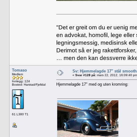
"Det er greit om du er uenig me
en advokat, homofil, lege eller 
legningsmessig, medisinsk ell
Derimot så er jeg rakettforsker
… men den kan dessverre ikke
Tomaso
Sv: Hjemmelagde 17" stål smoothi
Medlem
«
Svar #128 på:
mars 22, 2012, 16:09:40 pm
Innlegg: 124
Hjemmelagde 17" med og uten kromring:
Bosted: Harstad/Fjelldal
61 L380 T1