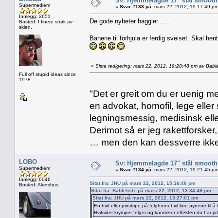
Sv: Hjemmelagde 17" stål smoothi
Supermedlem
«
Svar #133 på:
mars 22, 2012, 19:17:49 pm
Innlegg: 2651
De gode nyheter haggler......
Bosted: I finere strøk av
skien.
Banene til forhjula er ferdig sveiset. Skal hen
«
Siste redigering: mars 22, 2012, 19:28:48 pm av Bable
Full off stupid ideas since
1978.....
"Det er greit om du er uenig me
en advokat, homofil, lege eller 
legningsmessig, medisinsk ell
Derimot så er jeg rakettforsker
… men den kan dessverre ikke
LOBO
Sv: Hjemmelagde 17" stål smoothi
Supermedlem
«
Svar #134 på:
mars 22, 2012, 19:21:45 pm
Innlegg: 6046
Sitat fra: JHU på mars 22, 2012, 15:16:46 pm
Bosted: Akershus
Sitat fra: Bablefish. på mars 22, 2012, 13:34:49 pm
Sitat fra: JHU på mars 22, 2012, 13:27:01 pm
En hvit eller pinstripe på felghornet vil lure øynene til 
Hvitsider krymper felger og kanslerer effekten du har jo