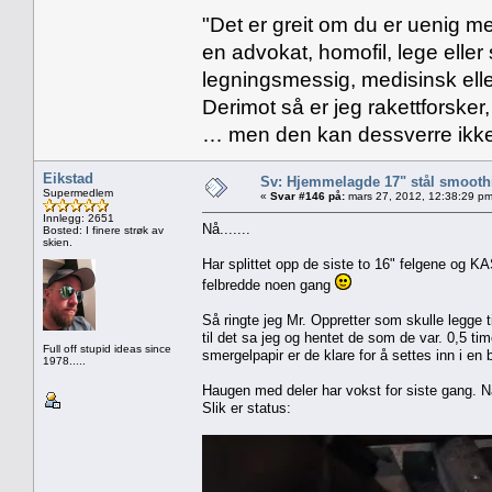
"Det er greit om du er uenig me
en advokat, homofil, lege eller 
legningsmessig, medisinsk ell
Derimot så er jeg rakettforsker
… men den kan dessverre ikke
Eikstad
Sv: Hjemmelagde 17" stål smoothi
Supermedlem
«
Svar #146 på:
mars 27, 2012, 12:38:29 pm
Innlegg: 2651
Nå.......
Bosted: I finere strøk av
skien.
Har splittet opp de siste to 16" felgene og K
felbredde noen gang
Så ringte jeg Mr. Oppretter som skulle legge 
til det sa jeg og hentet de som de var. 0,5 tim
Full off stupid ideas since
smergelpapir er de klare for å settes inn i en 
1978.....
Haugen med deler har vokst for siste gang. Nå
Slik er status: