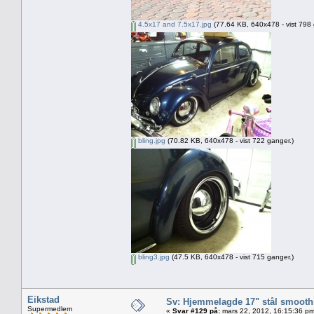
4.5x17 and 7.5x17.jpg
(77.64 KB, 640x478 - vist 798 
bling.jpg
(70.82 KB, 640x478 - vist 722 ganger.)
bling3.jpg
(47.5 KB, 640x478 - vist 715 ganger.)
Eikstad
Sv: Hjemmelagde 17" stål smoothi
Supermedlem
«
Svar #129 på:
mars 22, 2012, 16:15:36 pm