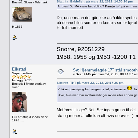
Sitat fra: Bablefish. på mars 22, 2012, 14:55:30 pm
Bosted: Skien - Telemark
Andres! Du MÅ være fargeblind? Kansje tøft på en gamme
Du, unge mann det går ikke an å ikke syntes 
på denne bilen som er en kompis sin er kjøpt
H-1835
Er feil men rett..
Snorre, 92051229
1958, 1958 og 1953 -1200 T1
Eikstad
Sv: Hjemmelagde 17" stål smoothi
Supermedlem
«
Svar #145 på:
mars 24, 2012, 00:14:37 am
Innlegg: 2651
Sitat fra: THT på mars 23, 2012, 20:17:26 pm
Bosted: I finere strøk av
skien.
Vi fikser pinstriping for trengende felgentusiaster
. Ta
ikke, hvis man har motforestillinger av en eller annen gr
Motforestillinger? Nei. Ser ingen grunn til det. 
sta og mener at alle kan alt hvis de øver...),
Full off stupid ideas since
1978.....