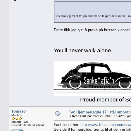
Selv har jeg mest tro på silkematte felger uten kapsel,
Dette fikk jeg lyst å prøve på bussen kjenner 
You'll never walk alone
Proud member of Senk
Tomaso
Sv: Hjemmelagde 17" stål smoothi
Medlem
«
Svar #131 på:
mars 22, 2012, 16:42:59 pm
Innlegg: 124
Fant bilder her:
http://www.thesamba.com/vw
Bosted: Harstad/Fjelldal
Se side 8 for nærbilde. Ser ut til at dem er la