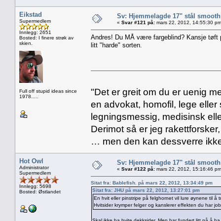
Eikstad
Sv: Hjemmelagde 17" stål smoothi
Supermedlem
«
Svar #121 på:
mars 22, 2012, 14:55:30 pm
Innlegg: 2651
Andres! Du MÅ være fargeblind? Kansje tøft
Bosted: I finere strøk av
skien.
litt "harde" sorten.
"Det er greit om du er uenig me
Full off stupid ideas since
1978.....
en advokat, homofil, lege eller 
legningsmessig, medisinsk ell
Derimot så er jeg rakettforsker
… men den kan dessverre ikke
Hot Owl
Sv: Hjemmelagde 17" stål smoothi
Administrator
«
Svar #122 på:
mars 22, 2012, 15:16:46 pm
Supermedlem
Sitat fra: Bablefish. på mars 22, 2012, 13:34:49 pm
Innlegg: 5698
Sitat fra: JHU på mars 22, 2012, 13:27:01 pm
Bosted: Østlandet
En hvit eller pinstripe på felghornet vil lure øynene til å
Hvitsider krymper felger og kanslerer effekten du har job
Skal ikke ha hvite dekksider. Men har fundert litt på å ha