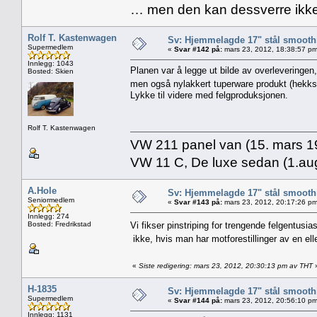
… men den kan dessverre ikke
Rolf T. Kastenwagen
Sv: Hjemmelagde 17" stål smoothi
Supermedlem
«
Svar #142 på:
mars 23, 2012, 18:38:57 pm
Innlegg: 1043
Planen var å legge ut bilde av overleveringen, 
Bosted: Skien
men også nylakkert tuperware produkt (hekkspoil
Lykke til videre med felgproduksjonen.
Rolf T. Kastenwagen
VW 211 panel van (15. mars 19
VW 11 C, De luxe sedan (1.aug
A.Hole
Sv: Hjemmelagde 17" stål smoothi
Seniormedlem
«
Svar #143 på:
mars 23, 2012, 20:17:26 pm
Innlegg: 274
Bosted: Fredrikstad
Vi fikser pinstriping for trengende felgentusia
ikke, hvis man har motforestillinger av en el
«
Siste redigering: mars 23, 2012, 20:30:13 pm av THT
H-1835
Sv: Hjemmelagde 17" stål smoothi
Supermedlem
«
Svar #144 på:
mars 23, 2012, 20:56:10 pm
Innlegg: 1131