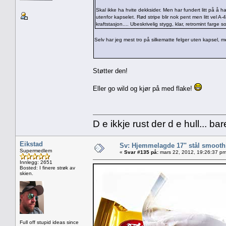
Skal ikke ha hvite dekksider. Men har fundert litt på å h
utenfor kapselet. Rød stripe blir nok pent men litt vel 
kraftstasjon.... Ubeskrivelig stygg, klar, retromint farge 
Selv har jeg mest tro på silkematte felger uten kapsel,
Støtter den!
Eller go wild og kjør på med flake!
D e ikkje rust der d e hull... ba
Eikstad
Sv: Hjemmelagde 17" stål smoothi
Supermedlem
«
Svar #135 på:
mars 22, 2012, 19:26:37 pm
Innlegg: 2651
Bosted: I finere strøk av
skien.
Full off stupid ideas since