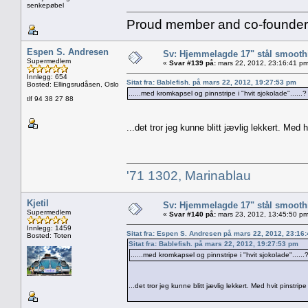
senkepøbel
Proud member and co-founder 
Espen S. Andresen
Sv: Hjemmelagde 17" stål smoothi
Supermedlem
«
Svar #139 på:
mars 22, 2012, 23:16:41 pm
Innlegg: 654
Sitat fra: Bablefish. på mars 22, 2012, 19:27:53 pm
Bosted: Ellingsrudåsen, Oslo
......med kromkapsel og pinnstripe i "hvit sjokolade"......?
tlf 94 38 27 88
...det tror jeg kunne blitt jævlig lekkert. Med
'71 1302, Marinablau
Kjetil
Sv: Hjemmelagde 17" stål smoothi
Supermedlem
«
Svar #140 på:
mars 23, 2012, 13:45:50 pm
Innlegg: 1459
Sitat fra: Espen S. Andresen på mars 22, 2012, 23:16
Bosted: Toten
Sitat fra: Bablefish. på mars 22, 2012, 19:27:53 pm
......med kromkapsel og pinnstripe i "hvit sjokolade"......
...det tror jeg kunne blitt jævlig lekkert. Med hvit pinstri