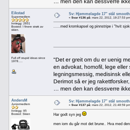
… men den kan dessverre ikke
Eikstad
Sv: Hjemmelagde 17" stål smoothi
Supermedlem
«
Svar #136 på:
mars 22, 2012, 19:27:53 pm
Innlegg: 2651
......med kromkapsel og pinnstripe i "hvit sjoko
Bosted: I finere strøk av
skien.
Full off stupid ideas since
"Det er greit om du er uenig me
1978.....
en advokat, homofil, lege eller 
legningsmessig, medisinsk ell
Derimot så er jeg rakettforsker
… men den kan dessverre ikke
AndersM
Sv: Hjemmelagde 17" stål smoothi
Juniormedlem
«
Svar #137 på:
mars 22, 2012, 21:48:59 pm
Innlegg: 95
Bosted: Skien
Har godt syn jeg
men iom du går mot det brune.. Hva med de