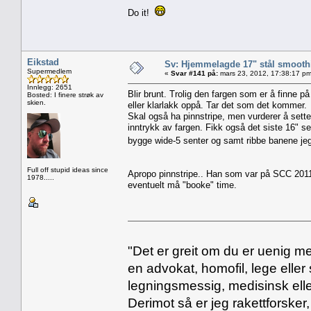
Do it!
Eikstad
Sv: Hjemmelagde 17" stål smoothi
Supermedlem
«
Svar #141 på:
mars 23, 2012, 17:38:17 pm
Innlegg: 2651
Blir brunt. Trolig den fargen som er å finne p
Bosted: I finere strøk av
skien.
eller klarlakk oppå. Tar det som det kommer.
Skal også ha pinnstripe, men vurderer å sette d
inntrykk av fargen. Fikk også det siste 16" se
bygge wide-5 senter og samt ribbe banene jeg
Full off stupid ideas since
Apropo pinnstripe.. Han som var på SCC 201
1978.....
eventuelt må "booke" time.
"Det er greit om du er uenig me
en advokat, homofil, lege eller 
legningsmessig, medisinsk ell
Derimot så er jeg rakettforsker