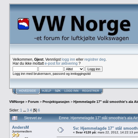
Velkommen,
Gjest
. Vennligst
logg inn
eller
registrer deg
.
Har du ikke mottatt
e-post for aktivering
?
Logg inn med brukernavn, passord og innloggingstid
HOVEDSIDE
HJELP
SØK
LOGG INN
REGISTRER
VWNorge
>
Forum
>
Prosjektgarasjen
>
Hjemmelagde 17" stål smoothie's ala Ai
Sider:
1
...
3
4
[
5
]
6
Skrevet av
Emne: Hjemmelagde 17" stål smoothie's ala Ai
AndersM
Sv: Hjemmelagde 17" stål smoothi
Juniormedlem
«
Svar #120 på:
mars 22, 2012, 14:22:13 pm