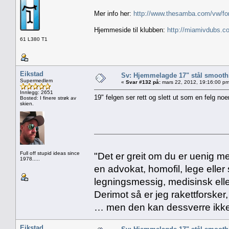
Mer info her:
http://www.thesamba.com/vw/fo
Hjemmeside til klubben:
http://miamivdubs.c
61 L380 T1
Eikstad
Sv: Hjemmelagde 17" stål smoothi
Supermedlem
«
Svar #132 på:
mars 22, 2012, 19:16:00 pm
Innlegg: 2651
19" felgen ser rett og slett ut som en felg n
Bosted: I finere strøk av
skien.
Full off stupid ideas since
"Det er greit om du er uenig me
1978.....
en advokat, homofil, lege eller 
legningsmessig, medisinsk ell
Derimot så er jeg rakettforsker
… men den kan dessverre ikke
Eikstad