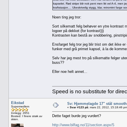
kapselet. Rød stripe blir nok pent men litt vel A-4, men 
kraftstasjon.... Ubeskrivelig stygg, klar, retromint farge s
Noen ting jeg tror:
Sort silkematt felg behøver en ytre kontrast
logoer på dekket (for kontrast)))
Kontrasten kan bestå av snobbering, pinstripin
Ensfarget felg tror jeg blir trist om det ikke e
funker med grå primet kapsel, à la de kommer
Selv har jeg mest tro på silkematte felger ut
buss??
Eller noe helt annet...
Speed is no substitute for direc
Eikstad
Sv: Hjemmelagde 17" stål smoothi
Supermedlem
«
Svar #123 på:
mars 22, 2012, 15:18:46 pm
Innlegg: 2651
Dette faget burde jeg vurdert?
Bosted: I finere strøk av
skien.
http://www.bilfag.no/11/section.aspx/5