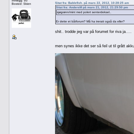
Innlegg: 95
Sitat fra: Bablefish. på mars 22, 2012, 10:28:25 am
Bosted: Skien
Sitat fra: AndersM på mars 21, 2012, 21:29:50 pm
sjøgrønn/mint med polert senterdeksel..
Er dette et båtforum? Må ha treratt også da eller?
shit.. trodde jeg var på forumet for riva ja.....
men synes ikke det ser så feil ut til grått akku