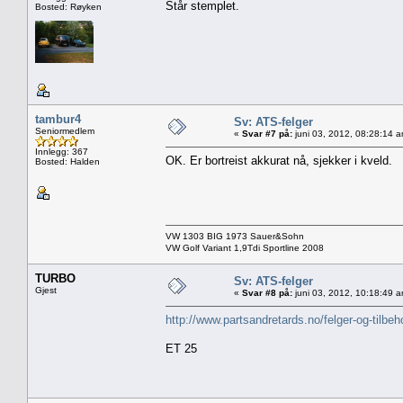
Står stemplet.
Bosted: Røyken
tambur4
Sv: ATS-felger
Seniormedlem
«
Svar #7 på:
juni 03, 2012, 08:28:14 
Innlegg: 367
OK. Er bortreist akkurat nå, sjekker i kveld.
Bosted: Halden
VW 1303 BIG 1973 Sauer&Sohn
VW Golf Variant 1,9Tdi Sportline 2008
TURBO
Sv: ATS-felger
Gjest
«
Svar #8 på:
juni 03, 2012, 10:18:49 
http://www.partsandretards.no/felger-og-tilbeh
ET 25