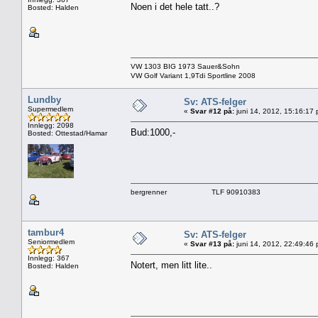
Noen i det hele tatt..?
Bosted: Halden
VW 1303 BIG 1973 Sauer&Sohn
VW Golf Variant 1,9Tdi Sportline 2008
Lundby
Sv: ATS-felger
Supermedlem
«
Svar #12 på:
juni 14, 2012, 15:16:17
Innlegg: 2098
Bud:1000,-
Bosted: Ottestad/Hamar
bergrenner TLF 90910383
tambur4
Sv: ATS-felger
Seniormedlem
«
Svar #13 på:
juni 14, 2012, 22:49:46
Innlegg: 367
Notert, men litt lite..
Bosted: Halden