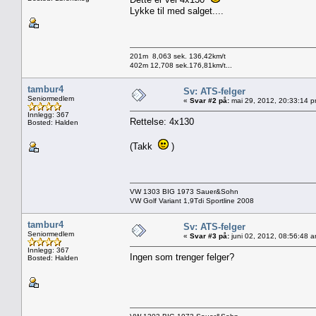
Lykke til med salget....
201m 8,063 sek. 136,42km/t
402m 12,708 sek.176,81km/t...
tambur4
Sv: ATS-felger
Seniormedlem
«
Svar #2 på:
mai 29, 2012, 20:33:14 p
Innlegg: 367
Rettelse: 4x130
Bosted: Halden
(Takk
)
VW 1303 BIG 1973 Sauer&Sohn
VW Golf Variant 1,9Tdi Sportline 2008
tambur4
Sv: ATS-felger
Seniormedlem
«
Svar #3 på:
juni 02, 2012, 08:56:48 
Innlegg: 367
Ingen som trenger felger?
Bosted: Halden