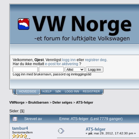
Velkommen,
Gjest
. Vennligst
logg inn
eller
registrer deg
.
Har du ikke mottatt
e-post for aktivering
?
Logg inn med brukernavn, passord og innloggingstid
HOVEDSIDE
HJELP
SØK
LOGG INN
REGISTRER
VWNorge
>
Bruktbørsen
>
Deler selges
>
ATS-felger
Sider: [
1
]
Skrevet av
Emne: ATS-felger (Lest 7779 ganger)
tambur4
ATS-felger
Seniormedlem
«
på:
mai 29, 2012, 17:42:30 pm »