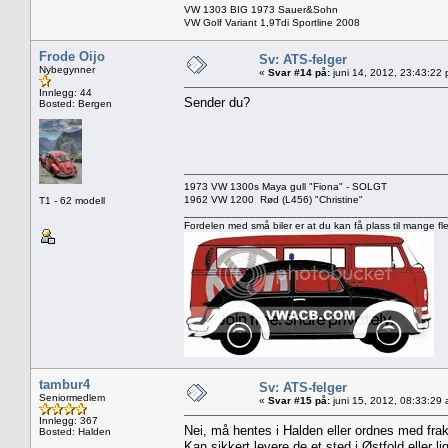
VW 1303 BIG 1973 Sauer&Sohn
VW Golf Variant 1,9Tdi Sportline 2008
Frode Oijo
Sv: ATS-felger
Nybegynner
«
Svar #14 på:
juni 14, 2012, 23:43:22
Innlegg: 44
Sender du?
Bosted: Bergen
1973 VW 1300s Maya gull "Fiona" - SOLGT
1962 VW 1200 Rød (L456) "Christine"
T1 - 62 modell
____________________________________________
Fordelen med små biler er at du kan få plass til mange fle
tambur4
Sv: ATS-felger
Seniormedlem
«
Svar #15 på:
juni 15, 2012, 08:33:29
Innlegg: 367
Nei, må hentes i Halden eller ordnes med frak
Bosted: Halden
Kan sikkert levere de et sted i Østfold eller l