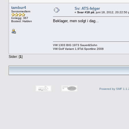
tambur4
Sv: ATS-felger
Seniormedlem
«
Svar #18 på:
juni 18, 2012, 20:22:50
Innlegg: 367
Beklager, men solgt i dag...
Bosted: Halden
VW 1303 BIG 1973 Sauer&Sohn
VW Golf Variant 1,9Tdi Sportline 2008
Sider: [
1
]
Powered by SMF 1.1.