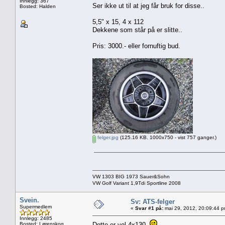
Innlegg: 367
Ser ikke ut til at jeg får bruk for disse..
Bosted: Halden
5,5" x 15, 4 x 112
Dekkene som står på er slitte..
Pris: 3000.- eller fornuftig bud.
felger.jpg
(125.16 KB. 1000x750 - vist 757 ganger.)
VW 1303 BIG 1973 Sauer&Sohn
VW Golf Variant 1,9Tdi Sportline 2008
Svein.
Sv: ATS-felger
Supermedlem
«
Svar #1 på:
mai 29, 2012, 20:09:44 p
Innlegg: 2485
Bosted: Lørenskog
Dette er vel 4x130