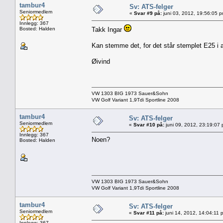
tambur4
Sv: ATS-felger
Seniormedlem
«
Svar #9 på:
juni 03, 2012, 19:56:05 
Innlegg: 367
Bosted: Halden
Takk Ingar
Kan stemme det, for det står stemplet E25 i all
Øivind
VW 1303 BIG 1973 Sauer&Sohn
VW Golf Variant 1,9Tdi Sportline 2008
tambur4
Sv: ATS-felger
Seniormedlem
«
Svar #10 på:
juni 09, 2012, 23:19:07
Innlegg: 367
Noen?
Bosted: Halden
VW 1303 BIG 1973 Sauer&Sohn
VW Golf Variant 1,9Tdi Sportline 2008
tambur4
Sv: ATS-felger
Seniormedlem
«
Svar #11 på:
juni 14, 2012, 14:04:11 
Innlegg: 367