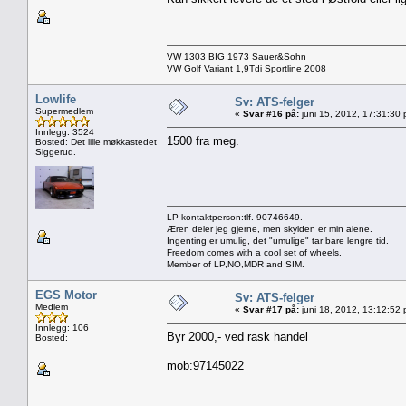
VW 1303 BIG 1973 Sauer&Sohn
VW Golf Variant 1,9Tdi Sportline 2008
Lowlife
Sv: ATS-felger
Supermedlem
«
Svar #16 på:
juni 15, 2012, 17:31:30
Innlegg: 3524
1500 fra meg.
Bosted: Det lille møkkastedet
Siggerud.
LP kontaktperson:tlf. 90746649.
Æren deler jeg gjerne, men skylden er min alene.
Ingenting er umulig, det "umulige" tar bare lengre tid.
Freedom comes with a cool set of wheels.
Member of LP,NO,MDR and SIM.
EGS Motor
Sv: ATS-felger
Medlem
«
Svar #17 på:
juni 18, 2012, 13:12:52
Innlegg: 106
Byr 2000,- ved rask handel
Bosted:
mob:97145022