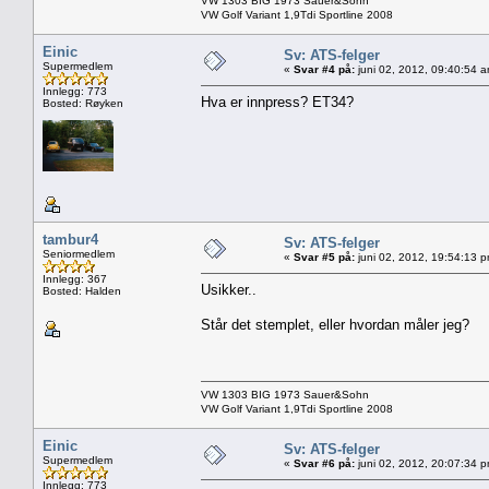
VW 1303 BIG 1973 Sauer&Sohn
VW Golf Variant 1,9Tdi Sportline 2008
Einic
Sv: ATS-felger
Supermedlem
«
Svar #4 på:
juni 02, 2012, 09:40:54 
Innlegg: 773
Hva er innpress? ET34?
Bosted: Røyken
tambur4
Sv: ATS-felger
Seniormedlem
«
Svar #5 på:
juni 02, 2012, 19:54:13 
Innlegg: 367
Usikker..
Bosted: Halden
Står det stemplet, eller hvordan måler jeg?
VW 1303 BIG 1973 Sauer&Sohn
VW Golf Variant 1,9Tdi Sportline 2008
Einic
Sv: ATS-felger
Supermedlem
«
Svar #6 på:
juni 02, 2012, 20:07:34 
Innlegg: 773