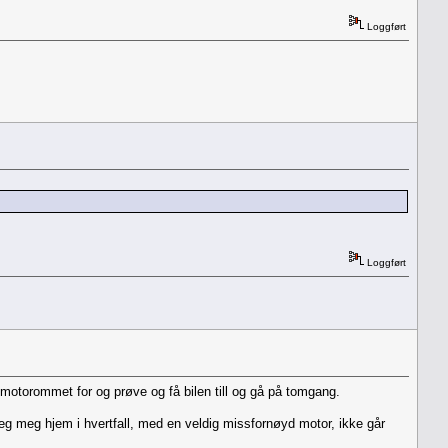
Loggført
Loggført
motorommet for og prøve og få bilen till og gå på tomgang.
jeg meg hjem i hvertfall, med en veldig missfornøyd motor, ikke går