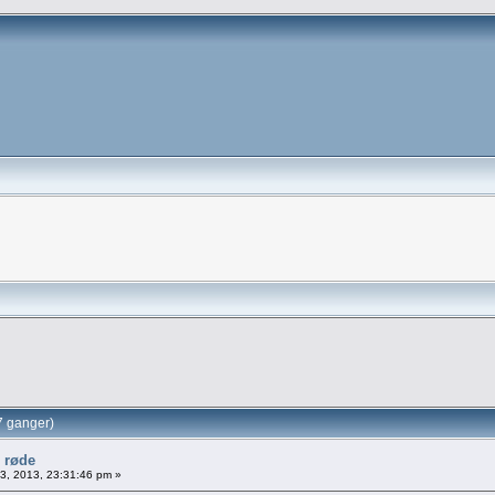
7 ganger)
e røde
03, 2013, 23:31:46 pm »