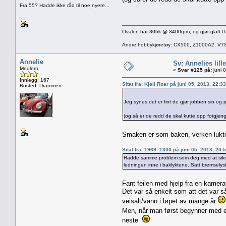
Fra 55? Hadde ikke råd til noe nyere...
Ovalen har 30hk @ 3400rpm, og gjør glatt 0-
Andre hobbykjøretøy: CX500, Z1000A2, V7
Annelie
Sv: Annelies lill
Medlem
«
Svar #125 på:
juni 
Innlegg: 167
Sitat fra: Kjell Roar på juni 05, 2013, 22:
Bosted: Drammen
Jeg synes det er fint de gjør jobben sin og 
(og så er de redd de skal kutte opp fotgjenge
Smaken er som baken, verken lukte
Sitat fra: 1969_1300 på juni 05, 2013, 20:
Hadde samme problem som deg med at sikringe
ledningen inne i baklyktene. Satt bremsely
Fant feilen med hjelp fra en kamera
Det var så enkelt som att det var så 
veisalt/vann i løpet av mange år
Men, når man først begynner med elek
neste