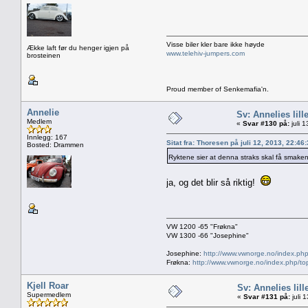
Visse biler kler bare ikke høyde
Ække laft før du henger igjen på
www.telehiv-jumpers.com
brosteinen
Proud member of Senkemafia'n.
Annelie
Sv: Annelies lill
Medlem
«
Svar #130 på:
juli 
Innlegg: 167
Sitat fra: Thoresen på juli 12, 2013, 22:46
Bosted: Drammen
Ryktene sier at denna straks skal få smake
ja, og det blir så riktig!
VW 1200 -65 "Frøkna"
VW 1300 -66 "Josephine"
Josephine:
http://www.vwnorge.no/index.php
Frøkna:
http://www.vwnorge.no/index.php/to
Kjell Roar
Sv: Annelies lill
Supermedlem
«
Svar #131 på:
juli 