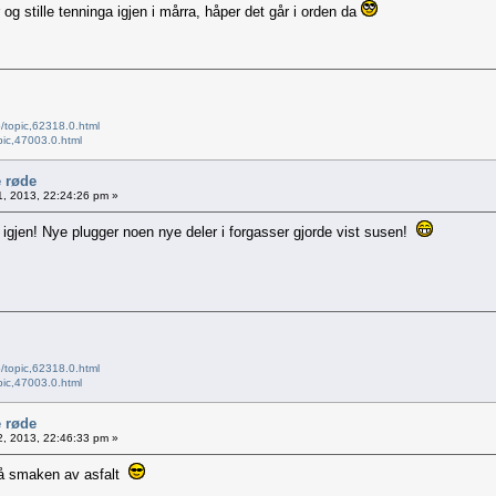
 og stille tenninga igjen i mårra, håper det går i orden da
/topic,62318.0.html
pic,47003.0.html
e røde
01, 2013, 22:24:26 pm »
g igjen! Nye plugger noen nye deler i forgasser gjorde vist susen!
/topic,62318.0.html
pic,47003.0.html
e røde
12, 2013, 22:46:33 pm »
 få smaken av asfalt