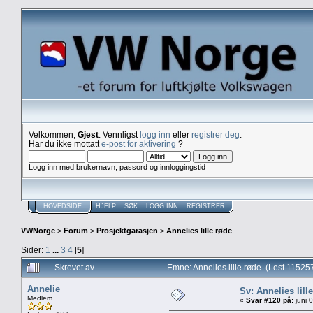
Velkommen,
Gjest
. Vennligst
logg inn
eller
registrer deg
.
Har du ikke mottatt
e-post for aktivering
?
Logg inn med brukernavn, passord og innloggingstid
HOVEDSIDE
HJELP
SØK
LOGG INN
REGISTRER
VWNorge
>
Forum
>
Prosjektgarasjen
>
Annelies lille røde
Sider:
1
...
3
4
[
5
]
Skrevet av
Emne: Annelies lille røde (Lest 11525
Annelie
Sv: Annelies lill
Medlem
«
Svar #120 på:
juni 