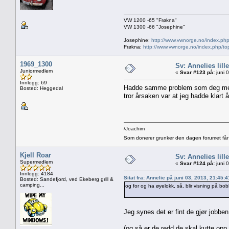
VW 1200 -65 "Frøkna"
VW 1300 -66 "Josephine"
Josephine:
http://www.vwnorge.no/index.php
Frøkna:
http://www.vwnorge.no/index.php/to
1969_1300
Sv: Annelies lill
Juniormedlem
«
Svar #123 på:
juni 
Innlegg: 69
Hadde samme problem som deg med at
Bosted: Heggedal
tror årsaken var at jeg hadde klart
/Joachim
Som donerer grunker den dagen forumet får 
Kjell Roar
Sv: Annelies lill
Supermedlem
«
Svar #124 på:
juni 
Innlegg: 4184
Sitat fra: Annelie på juni 03, 2013, 21:45:
Bosted: Sandefjord, ved Ekeberg grill &
camping...
og for og ha øyelokk, så, blir visning på bob
Jeg synes det er fint de gjør jobbe
(og så er de redd de skal kutte opp f