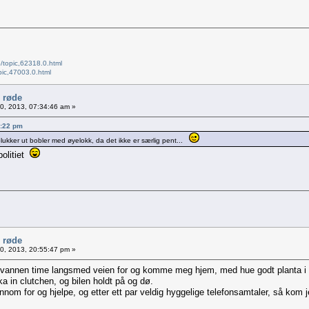
/topic,62318.0.html
pic,47003.0.html
e røde
10, 2013, 07:34:46 am »
33:22 pm
plukker ut bobler med øyelokk, da det ikke er særlig pent...
lpolitiet
e røde
30, 2013, 20:55:47 pm »
halvannen time langsmed veien for og komme meg hjem, med hue godt planta i 
a in clutchen, og bilen holdt på og dø.
nnom for og hjelpe, og etter ett par veldig hyggelige telefonsamtaler, så kom 