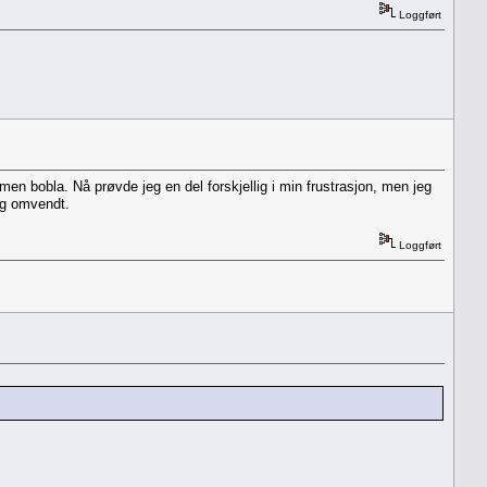
Loggført
 bobla. Nå prøvde jeg en del forskjellig i min frustrasjon, men jeg
og omvendt.
Loggført