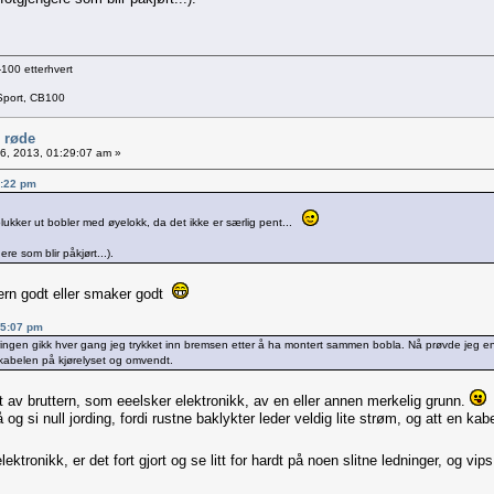
100 etterhvert
Sport, CB100
e røde
06, 2013, 01:29:07 am »
33:22 pm
plukker ut bobler med øyelokk, da det ikke er særlig pent...
re som blir påkjørt...).
rn godt eller smaker godt
55:07 pm
n gikk hver gang jeg trykket inn bremsen etter å ha montert sammen bobla. Nå prøvde jeg en del f
skabelen på kjørelyset og omvendt.
t av bruttern, som eeelsker elektronikk, av en eller annen merkelig grunn.
og si null jording, fordi rustne baklykter leder veldig lite strøm, og att en ka
tronikk, er det fort gjort og se litt for hardt på noen slitne ledninger, og vip