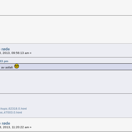
e røde
13, 2013, 09:56:13 am »
:33 pm
n av asfalt
/topic,62318.0.html
pic,47003.0.html
e røde
13, 2013, 11:20:22 am »