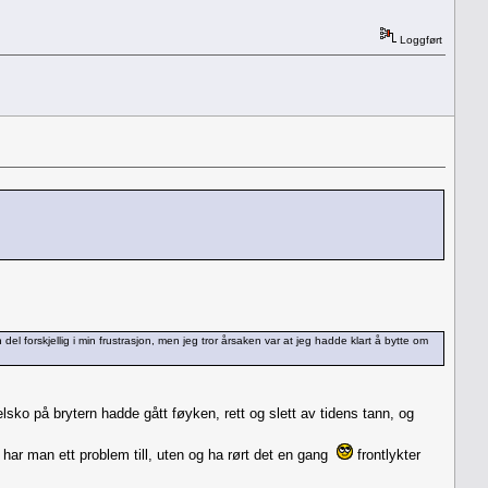
Loggført
orskjellig i min frustrasjon, men jeg tror årsaken var at jeg hadde klart å bytte om
belsko på brytern hadde gått føyken, rett og slett av tidens tann, og
s har man ett problem till, uten og ha rørt det en gang
frontlykter