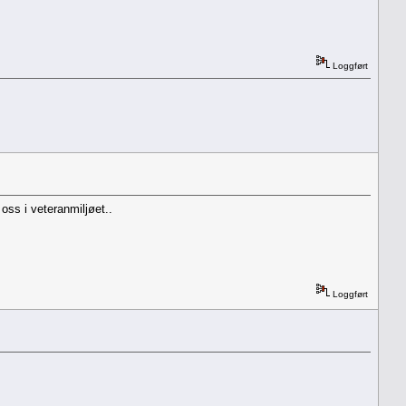
Loggført
 oss i veteranmiljøet..
Loggført