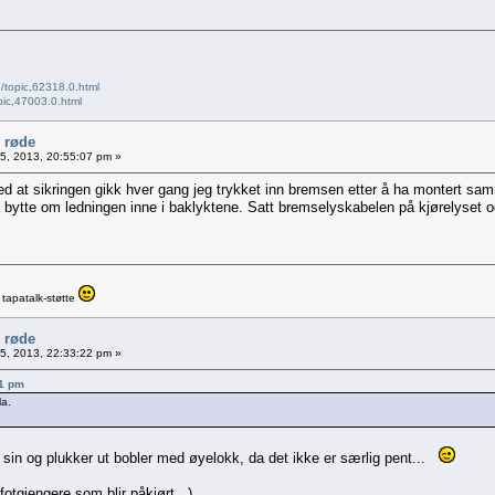
/topic,62318.0.html
pic,47003.0.html
e røde
05, 2013, 20:55:07 pm »
 sikringen gikk hver gang jeg trykket inn bremsen etter å ha montert sammen
 å bytte om ledningen inne i baklyktene. Satt bremselyskabelen på kjørelyset 
tapatalk-støtte
e røde
05, 2013, 22:33:22 pm »
41 pm
la.
n sin og plukker ut bobler med øyelokk, da det ikke er særlig pent...
otgjengere som blir påkjørt...).