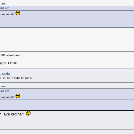
13 am
6:33 pm
n av asfalt
100 etterhvert
Sport, CB100
e røde
13, 2013, 11:30:10 am »
13 am
6:33 pm
n av asfalt
kom lave orginalt