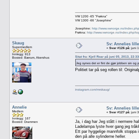
VW 1200 -65 "Frøkna"
VW 1300 -66 "Josephine"
Josephine:
http://www.vwnorge.no/index.php
Frøkna:
http://www.vwnorge.no/index.php/to
Skaug
Sv: Annelies lill
Supermedlem
«
Svar #126 på:
juni 
Innlegg: 913
Sitat fra: Kjell Roar på juni 05, 2013, 22:
Bosted: Bærum, Akershus
Jeg synes det er fint de gjør jobben sin og 
Politiet tar på seg rollen til: Origina
instagram.com/mrskaug/
Annelie
Sv: Annelies lill
Medlem
«
Svar #127 på:
juni 
Innlegg: 167
Ja, i dag har Jeg stått i nermere 
Bosted: Drammen
Ladelampa lyste hver gang jeg tråkk
Ett par hyggelige mannfolk stoppa i
den på alle sylinderne heller.