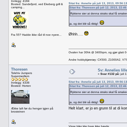
Innlegg: 4184
Sitat fra: Annelie på juli 13, 2013, 09:56:
Bosted: Sandefjord, ved Ekeberg grill &
camping...
Sitat fra: Thoresen på juli 12, 2013, 22:4
Ryktene sier at denna straks skal få smake
ja, og det blir så riktig!
Øhhh.....
Fra 55? Hadde ikke råd til noe nyere...
Ovalen har 30hk @ 3400rpm, og gjør glatt 0-
Andre hobbykjøretøy: CX500, Z1000A2, V7
Thoresen
Sv: Annelies lill
Telehiv Jumpers
«
Svar #132 på:
juli 
Supermedlem
Sitat fra: Annelie på juli 13, 2013, 09:56:
Innlegg: 4336
Bosted: Horten
Sitat fra: Thoresen på juli 12, 2013, 22:4
Ryktene sier at denna straks skal få smake
ja, og det blir så riktig!
Helt klart, er jo en grunn til at di 
Ække laft før du henger igjen på
brosteinen
Visse biler kler bare ikke høyde