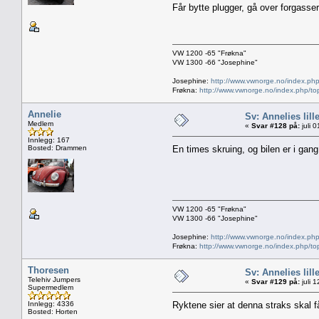
Får bytte plugger, gå over forgasser
VW 1200 -65 "Frøkna"
VW 1300 -66 "Josephine"
Josephine:
http://www.vwnorge.no/index.php
Frøkna:
http://www.vwnorge.no/index.php/to
Annelie
Sv: Annelies lill
Medlem
«
Svar #128 på:
juli 
Innlegg: 167
Bosted: Drammen
En times skruing, og bilen er i gan
VW 1200 -65 "Frøkna"
VW 1300 -66 "Josephine"
Josephine:
http://www.vwnorge.no/index.php
Frøkna:
http://www.vwnorge.no/index.php/to
Thoresen
Sv: Annelies lill
Telehiv Jumpers
«
Svar #129 på:
juli 
Supermedlem
Innlegg: 4336
Ryktene sier at denna straks skal
Bosted: Horten