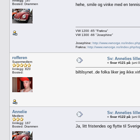
Innlegg: 167
Bosted: Drammen
hehe, smile og vinke med en tennis
VW 1200 -65 "Frøkna"
VW 1300 -66 "Josephine"
Josephine:
http://www.vwnorge.no/index.php
Frøkna:
http://www.vwnorge.no/index.php/to
rofferen
Sv: Annelies lill
Supermedlem
«
Svar #121 på:
juni 
Innlegg: 820
biltilsynet..de folka liker jeg ikke
Bosted:
Annelie
Sv: Annelies lill
Medlem
«
Svar #122 på:
juni 
Innlegg: 167
Ja, litt fristendes og flytte til Sverig
Bosted: Drammen