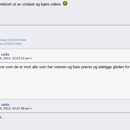
rekkert ut av vinduet og kjøre videre
/topic,62318.0.html
pic,47003.0.html
e røde
04, 2013, 22:02:12 pm »
.virker som de er imot alle som har veteran.og bare prøver og ødelgge gleden for
e røde
05, 2013, 20:47:39 pm »
e..