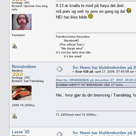
Innlegg: 481
9.13 æ knalla te med på frøya det året..
Bosted: hjemme hos meg
selv
må prøv og sett ny pers en gang og da!
NEI har ikke bilde
Fantstein
Fahrtknockerz Aircoolerz
Member#2
(The official Toer.)
"We break wind"
It`s not the fahrt that kills,
it`s the smell
Reinsbukken
Sv: Hvem har klubbrekorden på 
Medlem
«
Svar #28 på:
april 17, 2009, 07:45:09 am 
Innlegg: 165
Sitat fra: ORANGEBUG på desember 27, 2007, 09:00:
Bosted: Sør-Trøndelag
SAMMA HÆR!!!!! NY BREMSING UKE 17 hehe...............
Hei.. hvor gjør du din bremsing i Trøndelag, h
1955 T4 2056cc
T1 1955mod med T4 2056cc
Lasse `65
Sv: Hvem har klubbrekorden på 
Moderator