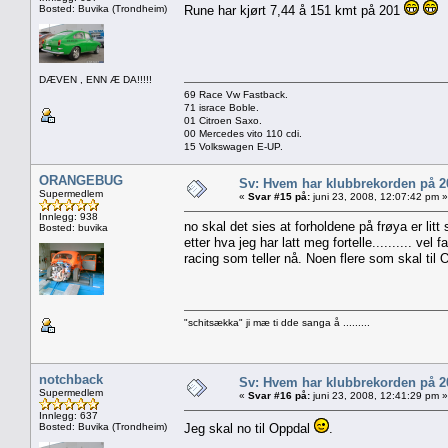
Bosted: Buvika (Trondheim)
Rune har kjørt 7,44 å 151 kmt på 201
DÆVEN , ENN Æ DA!!!!!
69 Race Vw Fastback.
71 israce Boble.
01 Citroen Saxo.
00 Mercedes vito 110 cdi.
15 Volkswagen E-UP.
ORANGEBUG
Sv: Hvem har klubbrekorden på 
Supermedlem
«
Svar #15 på:
juni 23, 2008, 12:07:42 pm »
Innlegg: 938
no skal det sies at forholdene på frøya er litt
Bosted: buvika
etter hva jeg har latt meg fortelle.......... ve
racing som teller nå. Noen flere som skal til O
"schitsækka" ji mæ ti dde sanga å .........
notchback
Sv: Hvem har klubbrekorden på 
Supermedlem
«
Svar #16 på:
juni 23, 2008, 12:41:29 pm »
Innlegg: 637
Bosted: Buvika (Trondheim)
Jeg skal no til Oppdal
.