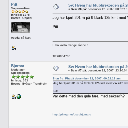
Pitt
Sv: Hvem har klubbrekorden på 
Supermedlem
«
Svar #6 på:
desember 12, 2007, 00:52:16
Innlegg: 1278
Jeg har kjørt 201 m på 9 blank 125 kmt med 
Bosted: Oppdal
Pitt
oppdal så klart
E ha kasta mange sånne !
Tlf 90834700
Bjørnar
Sv: Hvem har klubbrekorden på 
Moderator
«
Svar #7 på:
desember 12, 2007, 23:30:04
Supermedlem
Sitat fra: Pitt på desember 12, 2007, 00:52:16 am
Innlegg: 693
Jeg har kjørt 201 m på 9 blank 125 kmt med VW 412 stv 
Bosted: Byåsen Trondheim
Pitt
Var dette med den gule fare, med sekser'n?
http://phlog.net/user/bjornaru