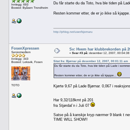
Du får starte du da Toto, hva ble tiden på La
Innlegg: 693
Bosted: Byåsen Trondheim
Resten kommer etter, de er jo ikke så kjappe
http://phlog.net/user/bjornaru
FosenXpressen
Sv: Hvem har klubbrekorden på 
Seniormedlem
«
Svar #3 på:
desember 12, 2007, 00:04:38
Innlegg: 343
Sitat fra: Bjørnar på desember 12, 2007, 00:01:11 am
Bosted: Leksvik, Fosen
Du får starte du da Toto, hva ble tiden på Lade i somme
Resten kommer etter, de er jo ikke så kjappe...
TOTO
Kjørte 9,67 på Lade Bjørnar. 0,067 i reaksjo
Har 9,32/118kmt på 201
fra Stjørdal`n i Juli 07
Satse på å kanskje kryp nærmer 9 blank t nes
TIME WILL SHOW!!