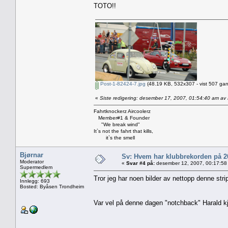
TOTO!!
Post-1-82424-7.jpg
(48.19 KB, 532x307 - vist 507 gan
«
Siste redigering: desember 17, 2007, 01:54:40 am a
Fahrtknockerz Aircoolerz
Member#1 & Founder
"We break wind"
It`s not the fahrt that kills,
it`s the smell
Bjørnar
Sv: Hvem har klubbrekorden på 
Moderator
«
Svar #4 på:
desember 12, 2007, 00:17:58
Supermedlem
Tror jeg har noen bilder av nettopp denne str
Innlegg: 693
Bosted: Byåsen Trondheim
Var vel på denne dagen "notchback" Harald kjø