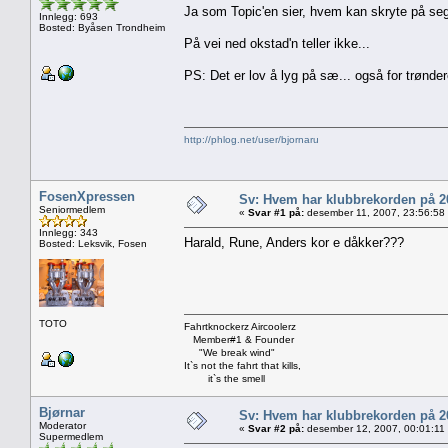
Ja som Topic'en sier, hvem kan skryte på seg 
Innlegg: 693
Bosted: Byåsen Trondheim
På vei ned okstad'n teller ikke...
PS: Det er lov å lyg på sæ... også for trønde
http://phlog.net/user/bjornaru
FosenXpressen
Sv: Hvem har klubbrekorden på 
Seniormedlem
«
Svar #1 på:
desember 11, 2007, 23:56:58
Innlegg: 343
Harald, Rune, Anders kor e dåkker???
Bosted: Leksvik, Fosen
TOTO
Fahrtknockerz Aircoolerz
Member#1 & Founder
"We break wind"
It`s not the fahrt that kills,
it`s the smell
Bjørnar
Sv: Hvem har klubbrekorden på 
Moderator
«
Svar #2 på:
desember 12, 2007, 00:01:11
Supermedlem