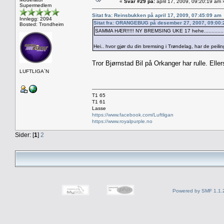
«
Svar #29 på:
april 17, 2009, 09:20:19 am 
Supermedlem
Sitat fra: Reinsbukken på april 17, 2009, 07:45:09 am
Innlegg: 2094
Sitat fra: ORANGEBUG på desember 27, 2007, 09:00
Bosted: Trondheim
SAMMA HÆR!!!!! NY BREMSING UKE 17 hehe...............
Hei.. hvor gjør du din bremsing i Trøndelag, har de peili
Tror Bjørnstad Bil på Orkanger har rulle. Elle
LUFTLIGA`N
T1 65
T1 61
Lasse
https://www.facebook.com/Luftligan
https://www.royalpurple.no
Sider: [
1
]
2
Powered by SMF 1.1.