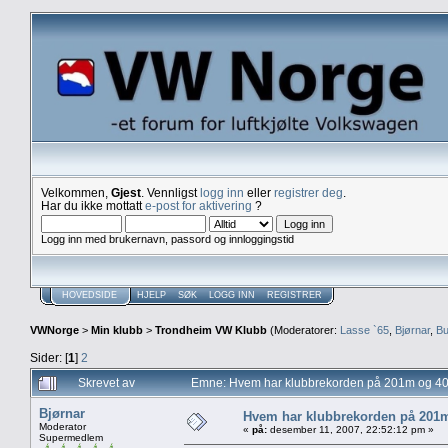
Velkommen,
Gjest
. Vennligst
logg inn
eller
registrer deg
.
Har du ikke mottatt
e-post for aktivering
?
Logg inn med brukernavn, passord og innloggingstid
HOVEDSIDE
HJELP
SØK
LOGG INN
REGISTRER
VWNorge
>
Min klubb
>
Trondheim VW Klubb
(Moderatorer:
Lasse `65
,
Bjørnar
,
Bu
Sider: [
1
]
2
Skrevet av
Emne: Hvem har klubbrekorden på 201m og 4
Bjørnar
Hvem har klubbrekorden på 201
Moderator
«
på:
desember 11, 2007, 22:52:12 pm »
Supermedlem