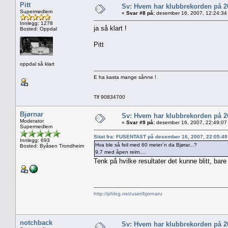
Pitt
Sv: Hvem har klubbrekorden på 
Supermedlem
«
Svar #8 på:
desember 16, 2007, 12:24:34
Innlegg: 1278
ja så klart !
Bosted: Oppdal
Pitt
oppdal så klart
E ha kasta mange sånne !
Tlf 90834700
Bjørnar
Sv: Hvem har klubbrekorden på 
Moderator
«
Svar #9 på:
desember 16, 2007, 22:49:07
Supermedlem
Sitat fra: FUSENTAST på desember 16, 2007, 22:05:4
Innlegg: 693
Hva ble så feil med 60 meter`n da Bjørar...?
Bosted: Byåsen Trondheim
9,7 med åpen reim....
Tenk på hvilke resultater det kunne blitt, bar
http://phlog.net/user/bjornaru
notchback
Sv: Hvem har klubbrekorden på 