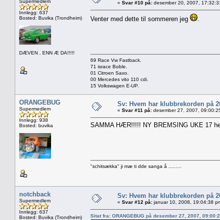
Supermedlem
«
Svar #10 på:
desember 20, 2007, 17:32:3
Innlegg: 637
Bosted: Buvika (Trondheim)
Venter med dette til sommeren jeg
.
DÆVEN , ENN Æ DA!!!!!
69 Race Vw Fastback.
71 israce Boble.
01 Citroen Saxo.
00 Mercedes vito 110 cdi.
15 Volkswagen E-UP.
ORANGEBUG
Sv: Hvem har klubbrekorden på 
Supermedlem
«
Svar #11 på:
desember 27, 2007, 09:00:2
Innlegg: 938
SAMMA HÆR!!!!! NY BREMSING UKE 17 hehe....
Bosted: buvika
"schitsækka" ji mæ ti dde sanga å .........
notchback
Sv: Hvem har klubbrekorden på 
Supermedlem
«
Svar #12 på:
januar 10, 2008, 19:04:38 p
Innlegg: 637
Sitat fra: ORANGEBUG på desember 27, 2007, 09:00:
Bosted: Buvika (Trondheim)