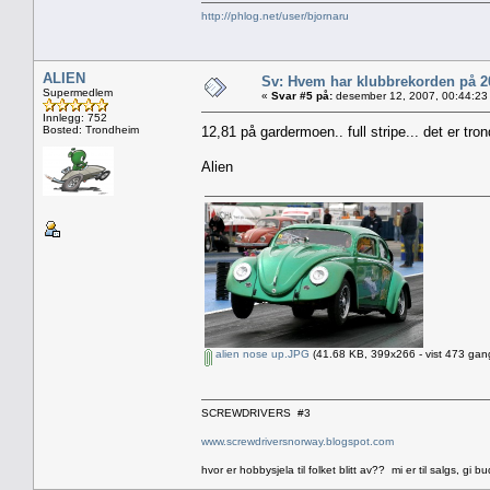
http://phlog.net/user/bjornaru
ALIEN
Sv: Hvem har klubbrekorden på 
Supermedlem
«
Svar #5 på:
desember 12, 2007, 00:44:23
Innlegg: 752
Bosted: Trondheim
12,81 på gardermoen.. full stripe... det er 
Alien
alien nose up.JPG
(41.68 KB, 399x266 - vist 473 gang
SCREWDRIVERS #3
www.screwdriversnorway.blogspot.com
hvor er hobbysjela til folket blitt av?? mi er til salgs, gi bu