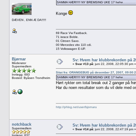
SAMMA HÆR!!!!! NY BREMSING UKE 17 hehe...............
Konge
DÆVEN , ENN Æ DA!!!!!
69 Race Vw Fastback.
71 israce Boble.
01 Citroen Saxo.
00 Mercedes vito 110 cdi.
15 Volkswagen E-UP.
Bjørnar
Sv: Hvem har klubbrekorden på 
Moderator
«
Svar #13 på:
juni 22, 2008, 22:05:30 pm »
Supermedlem
Sitat fra: ORANGEBUG på desember 27, 2007, 09:00:
Innlegg: 693
SAMMA HÆR!!!!! NY BREMSING UKE 17 hehe...............
Bosted: Byåsen Trondheim
Hørt rykter om total break out 2 ganger på frø
Har du noen resultater som du vil dele med o
http://phlog.net/user/bjornaru
notchback
Sv: Hvem har klubbrekorden på 
Supermedlem
«
Svar #14 på:
juni 22, 2008, 22:47:19 pm »
Innlegg: 637