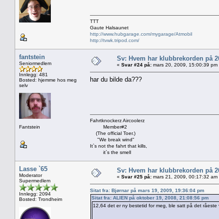
TTT
Gaute Halsaunet
http://www.hubgarage.com/mygarage/Atmobil
http://tvwk.tripod.com/
fantstein
Sv: Hvem har klubbrekorden på 
Seniormedlem
«
Svar #24 på:
mars 20, 2009, 15:00:39 pm
Innlegg: 481
har du bilde da???
Bosted: hjemme hos meg
selv
Fahrtknockerz Aircoolerz
Fantstein
Member#2
(The official Toer.)
"We break wind"
It`s not the fahrt that kills,
it`s the smell
Lasse `65
Sv: Hvem har klubbrekorden på 
Moderator
«
Svar #25 på:
mars 21, 2009, 00:17:32 am
Supermedlem
Sitat fra: Bjørnar på mars 19, 2009, 19:36:04 pm
Innlegg: 2094
Sitat fra: ALIEN på oktober 19, 2008, 21:08:56 pm
Bosted: Trondheim
12,64 det er ny bestetid for meg, ble satt på det råeste 