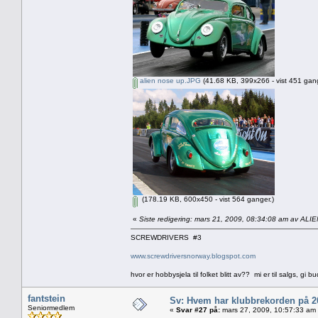
alien nose up.JPG
(41.68 KB, 399x266 - vist 451 gang
(178.19 KB, 600x450 - vist 564 ganger.)
«
Siste redigering: mars 21, 2009, 08:34:08 am av ALI
SCREWDRIVERS #3
www.screwdriversnorway.blogspot.com
hvor er hobbysjela til folket blitt av?? mi er til salgs, gi bu
fantstein
Sv: Hvem har klubbrekorden på 
Seniormedlem
«
Svar #27 på:
mars 27, 2009, 10:57:33 am