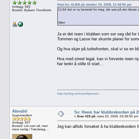
Sitat fra: ALIEN på oktober 19, 2008, 21:08:56 pm
Innlegg: 693
12,64 det er ny bestetid for meg, ble satt på det råeste v
Bosted: Byåsen Trondheim
Alien
Ja er det noen i klubben som ser seg råd for
Tommen og Lasse har skumle planer for som
Og hva skjer på turbofronten, skal vi se en b
Hva med street legal, kan vi forvente noen nye
har tenkt å stille til start...
http://phlog.net/user/bjornaru
Atmobil
Sv: Hvem har klubbrekorden på 
Supermedlem
«
Svar #23 på:
mars 20, 2009, 03:39:50 am
Innlegg: 937
Bosted: Litt over alt, men
Jeg kan alltids forsøket å ha klubbrekordem
mest vanlig i Trøndelag....