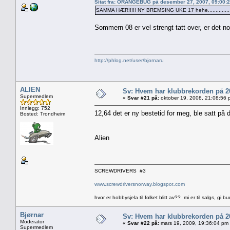
Sitat fra: ORANGEBUG på desember 27, 2007, 09:00:
SAMMA HÆR!!!!! NY BREMSING UKE 17 hehe...............
Sommern 08 er vel strengt tatt over, er det 
http://phlog.net/user/bjornaru
ALIEN
Sv: Hvem har klubbrekorden på 
Supermedlem
«
Svar #21 på:
oktober 19, 2008, 21:08:56 
Innlegg: 752
12,64 det er ny bestetid for meg, ble satt på d
Bosted: Trondheim
Alien
SCREWDRIVERS #3
www.screwdriversnorway.blogspot.com
hvor er hobbysjela til folket blitt av?? mi er til salgs, gi bu
Bjørnar
Sv: Hvem har klubbrekorden på 
Moderator
«
Svar #22 på:
mars 19, 2009, 19:36:04 pm
Supermedlem