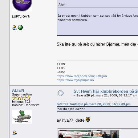
Alien
Ja er det noen i klubben som ser seg råd for å vippe A
LUFTLIGA`N
planer for sommeren...
Ska itte tru på ælt du hører Bjørnar, men dæ 
T1 65
T1 61
Lasse
https://www.facebook.com/Luftligan
https://www.royalpurple.no
ALIEN
Sv: Hvem har klubbrekorden på 
Supermedlem
«
Svar #26 på:
mars 21, 2009, 08:32:17 am
Innlegg: 752
Sitat fra: fantstein på mars 20, 2009, 15:00:39 pm
Bosted: Trondheim
har du bilde da???
av hva?? dette