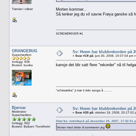
Morten kommer...
Trønder i eliksir
Så tenker jeg du vil savne Frøya ganske så for
SCREWDRIVER #1
ORANGEBUG
Sv: Hvem har klubbrekorden på 
Supermedlem
«
Svar #19 på:
juni 30, 2008, 15:07:04 pm »
Innlegg: 938
kansje det blir satt flere "rekorder" nå til hel
Bosted: buvika
"schitsækka" ji mæ ti dde sanga å .........
Bjørnar
Sv: Hvem har klubbrekorden på 
Moderator
«
Svar #20 på:
oktober 19, 2008, 20:17:02 
Supermedlem
Sitat fra: notchback på desember 20, 2007, 17:32:31 
Innlegg: 693
Bosted: Byåsen Trondheim
Venter med dette til sommeren jeg
.