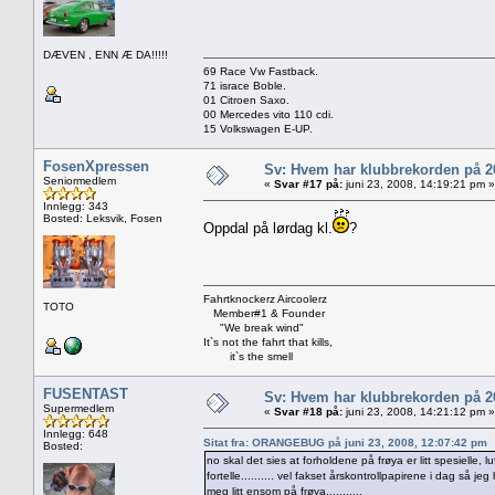
DÆVEN , ENN Æ DA!!!!!
69 Race Vw Fastback.
71 israce Boble.
01 Citroen Saxo.
00 Mercedes vito 110 cdi.
15 Volkswagen E-UP.
FosenXpressen
Sv: Hvem har klubbrekorden på 
Seniormedlem
«
Svar #17 på:
juni 23, 2008, 14:19:21 pm »
Innlegg: 343
Bosted: Leksvik, Fosen
Oppdal på lørdag kl.
?
Fahrtknockerz Aircoolerz
TOTO
Member#1 & Founder
"We break wind"
It`s not the fahrt that kills,
it`s the smell
FUSENTAST
Sv: Hvem har klubbrekorden på 
Supermedlem
«
Svar #18 på:
juni 23, 2008, 14:21:12 pm »
Innlegg: 648
Sitat fra: ORANGEBUG på juni 23, 2008, 12:07:42 pm
Bosted:
no skal det sies at forholdene på frøya er litt spesielle, 
fortelle.......... vel fakset årskontrollpapirene i dag så j
meg litt ensom på frøya...........