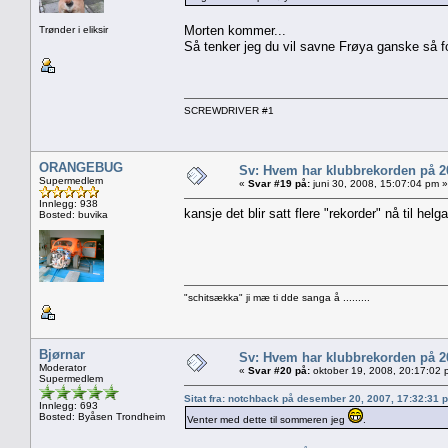
Morten kommer...
Trønder i eliksir
Så tenker jeg du vil savne Frøya ganske så for
SCREWDRIVER #1
ORANGEBUG
Sv: Hvem har klubbrekorden på 
Supermedlem
«
Svar #19 på:
juni 30, 2008, 15:07:04 pm »
Innlegg: 938
kansje det blir satt flere "rekorder" nå til hel
Bosted: buvika
"schitsækka" ji mæ ti dde sanga å .........
Bjørnar
Sv: Hvem har klubbrekorden på 
Moderator
«
Svar #20 på:
oktober 19, 2008, 20:17:02 
Supermedlem
Sitat fra: notchback på desember 20, 2007, 17:32:31 
Innlegg: 693
Bosted: Byåsen Trondheim
Venter med dette til sommeren jeg
.