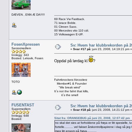
DÆVEN , ENN Æ DA!!!!!
69 Race Vw Fastback.
71 israce Boble.
01 Citroen Saxo.
00 Mercedes vito 110 cdi.
15 Volkswagen E-UP.
FosenXpressen
Sv: Hvem har klubbrekorden på 
Seniormedlem
«
Svar #17 på:
juni 23, 2008, 14:19:21 pm »
Innlegg: 343
Bosted: Leksvik, Fosen
Oppdal på lørdag kl.
?
Fahrtknockerz Aircoolerz
TOTO
Member#1 & Founder
"We break wind"
It`s not the fahrt that kills,
it`s the smell
FUSENTAST
Sv: Hvem har klubbrekorden på 
Supermedlem
«
Svar #18 på:
juni 23, 2008, 14:21:12 pm »
Innlegg: 648
Sitat fra: ORANGEBUG på juni 23, 2008, 12:07:42 pm
Bosted:
no skal det sies at forholdene på frøya er litt spesielle, 
fortelle.......... vel fakset årskontrollpapirene i dag så j
meg litt ensom på frøya...........