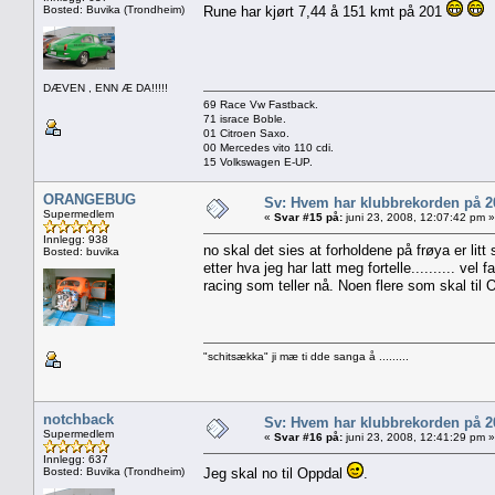
Bosted: Buvika (Trondheim)
Rune har kjørt 7,44 å 151 kmt på 201
DÆVEN , ENN Æ DA!!!!!
69 Race Vw Fastback.
71 israce Boble.
01 Citroen Saxo.
00 Mercedes vito 110 cdi.
15 Volkswagen E-UP.
ORANGEBUG
Sv: Hvem har klubbrekorden på 
Supermedlem
«
Svar #15 på:
juni 23, 2008, 12:07:42 pm »
Innlegg: 938
no skal det sies at forholdene på frøya er litt
Bosted: buvika
etter hva jeg har latt meg fortelle.......... ve
racing som teller nå. Noen flere som skal til O
"schitsækka" ji mæ ti dde sanga å .........
notchback
Sv: Hvem har klubbrekorden på 
Supermedlem
«
Svar #16 på:
juni 23, 2008, 12:41:29 pm »
Innlegg: 637
Bosted: Buvika (Trondheim)
Jeg skal no til Oppdal
.