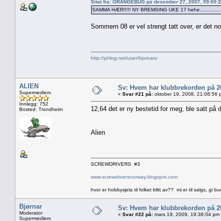
Sitat fra: ORANGEBUG på desember 27, 2007, 09:00:
SAMMA HÆR!!!!! NY BREMSING UKE 17 hehe...............
Sommern 08 er vel strengt tatt over, er det 
http://phlog.net/user/bjornaru
ALIEN
Sv: Hvem har klubbrekorden på 
Supermedlem
«
Svar #21 på:
oktober 19, 2008, 21:08:56 
Innlegg: 752
12,64 det er ny bestetid for meg, ble satt på d
Bosted: Trondheim
Alien
SCREWDRIVERS #3
www.screwdriversnorway.blogspot.com
hvor er hobbysjela til folket blitt av?? mi er til salgs, gi bu
Bjørnar
Sv: Hvem har klubbrekorden på 
Moderator
«
Svar #22 på:
mars 19, 2009, 19:36:04 pm
Supermedlem