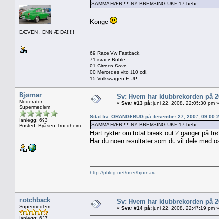
SAMMA HÆR!!!!! NY BREMSING UKE 17 hehe...............
Konge
DÆVEN , ENN Æ DA!!!!!
69 Race Vw Fastback.
71 israce Boble.
01 Citroen Saxo.
00 Mercedes vito 110 cdi.
15 Volkswagen E-UP.
Bjørnar
Sv: Hvem har klubbrekorden på 
Moderator
«
Svar #13 på:
juni 22, 2008, 22:05:30 pm »
Supermedlem
Sitat fra: ORANGEBUG på desember 27, 2007, 09:00:
Innlegg: 693
SAMMA HÆR!!!!! NY BREMSING UKE 17 hehe...............
Bosted: Byåsen Trondheim
Hørt rykter om total break out 2 ganger på frø
Har du noen resultater som du vil dele med o
http://phlog.net/user/bjornaru
notchback
Sv: Hvem har klubbrekorden på 
Supermedlem
«
Svar #14 på:
juni 22, 2008, 22:47:19 pm »
Innlegg: 637