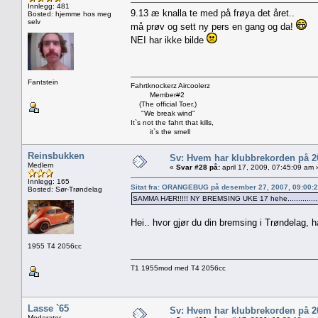
Innlegg: 481
9.13 æ knalla te med på frøya det året..
Bosted: hjemme hos meg
selv
må prøv og sett ny pers en gang og da!
NEI har ikke bilde
Fantstein
Fahrtknockerz Aircoolerz
Member#2
(The official Toer.)
"We break wind"
It`s not the fahrt that kills,
it`s the smell
Reinsbukken
Sv: Hvem har klubbrekorden på 
Medlem
«
Svar #28 på:
april 17, 2009, 07:45:09 am 
Innlegg: 165
Sitat fra: ORANGEBUG på desember 27, 2007, 09:00:
Bosted: Sør-Trøndelag
SAMMA HÆR!!!!! NY BREMSING UKE 17 hehe...............
Hei.. hvor gjør du din bremsing i Trøndelag, h
1955 T4 2056cc
T1 1955mod med T4 2056cc
Lasse `65
Sv: Hvem har klubbrekorden på 
Moderator