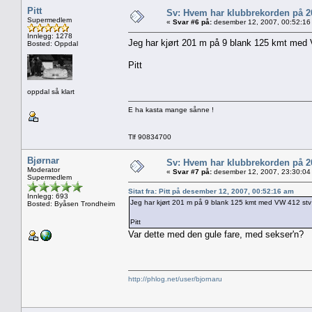
Pitt
Sv: Hvem har klubbrekorden på 
Supermedlem
«
Svar #6 på:
desember 12, 2007, 00:52:16
Innlegg: 1278
Jeg har kjørt 201 m på 9 blank 125 kmt med 
Bosted: Oppdal
Pitt
oppdal så klart
E ha kasta mange sånne !
Tlf 90834700
Bjørnar
Sv: Hvem har klubbrekorden på 
Moderator
«
Svar #7 på:
desember 12, 2007, 23:30:04
Supermedlem
Sitat fra: Pitt på desember 12, 2007, 00:52:16 am
Innlegg: 693
Jeg har kjørt 201 m på 9 blank 125 kmt med VW 412 stv 
Bosted: Byåsen Trondheim
Pitt
Var dette med den gule fare, med sekser'n?
http://phlog.net/user/bjornaru