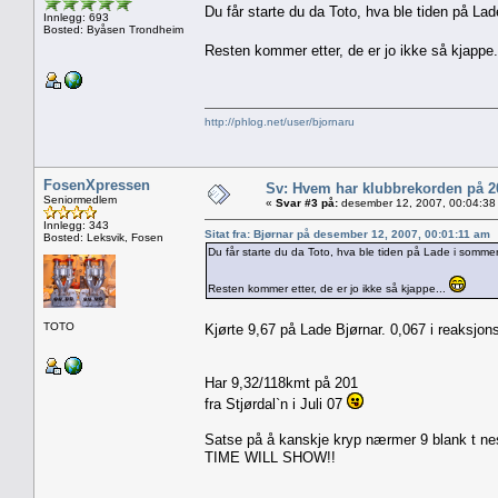
Du får starte du da Toto, hva ble tiden på La
Innlegg: 693
Bosted: Byåsen Trondheim
Resten kommer etter, de er jo ikke så kjappe
http://phlog.net/user/bjornaru
FosenXpressen
Sv: Hvem har klubbrekorden på 
Seniormedlem
«
Svar #3 på:
desember 12, 2007, 00:04:38
Innlegg: 343
Sitat fra: Bjørnar på desember 12, 2007, 00:01:11 am
Bosted: Leksvik, Fosen
Du får starte du da Toto, hva ble tiden på Lade i somme
Resten kommer etter, de er jo ikke så kjappe...
TOTO
Kjørte 9,67 på Lade Bjørnar. 0,067 i reaksjo
Har 9,32/118kmt på 201
fra Stjørdal`n i Juli 07
Satse på å kanskje kryp nærmer 9 blank t nes
TIME WILL SHOW!!