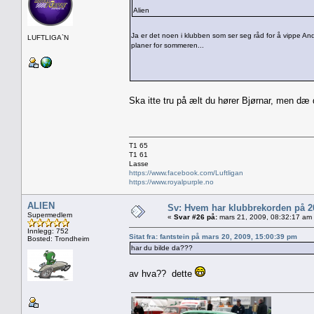
Alien
Ja er det noen i klubben som ser seg råd for å vippe A
LUFTLIGA`N
planer for sommeren...
Ska itte tru på ælt du hører Bjørnar, men dæ 
T1 65
T1 61
Lasse
https://www.facebook.com/Luftligan
https://www.royalpurple.no
ALIEN
Sv: Hvem har klubbrekorden på 
Supermedlem
«
Svar #26 på:
mars 21, 2009, 08:32:17 am
Innlegg: 752
Sitat fra: fantstein på mars 20, 2009, 15:00:39 pm
Bosted: Trondheim
har du bilde da???
av hva?? dette