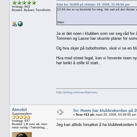
Sitat fra: ALIEN på oktober 19, 2008, 21:08:56 pm
Innlegg: 693
12,64 det er ny bestetid for meg, ble satt på det råeste v
Bosted: Byåsen Trondheim
Alien
Ja er det noen i klubben som ser seg råd for
Tommen og Lasse har skumle planer for som
Og hva skjer på turbofronten, skal vi se en b
Hva med street legal, kan vi forvente noen nye
har tenkt å stille til start...
http://phlog.net/user/bjornaru
Atmobil
Sv: Hvem har klubbrekorden på 
Supermedlem
«
Svar #23 på:
mars 20, 2009, 03:39:50 am
Innlegg: 937
Bosted: Litt over alt, men
Jeg kan alltids forsøket å ha klubbrekordem
mest vanlig i Trøndelag....