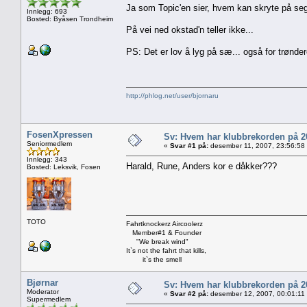
Ja som Topic'en sier, hvem kan skryte på seg 
Innlegg: 693
Bosted: Byåsen Trondheim
På vei ned okstad'n teller ikke...
PS: Det er lov å lyg på sæ... også for trønde
http://phlog.net/user/bjornaru
FosenXpressen
Sv: Hvem har klubbrekorden på 
Seniormedlem
«
Svar #1 på:
desember 11, 2007, 23:56:58
Innlegg: 343
Harald, Rune, Anders kor e dåkker???
Bosted: Leksvik, Fosen
TOTO
Fahrtknockerz Aircoolerz
Member#1 & Founder
"We break wind"
It`s not the fahrt that kills,
it`s the smell
Bjørnar
Sv: Hvem har klubbrekorden på 
Moderator
«
Svar #2 på:
desember 12, 2007, 00:01:11
Supermedlem