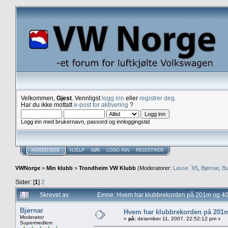
Velkommen,
Gjest
. Vennligst
logg inn
eller
registrer deg
.
Har du ikke mottatt
e-post for aktivering
?
Logg inn med brukernavn, passord og innloggingstid
HOVEDSIDE
HJELP
SØK
LOGG INN
REGISTRER
VWNorge
>
Min klubb
>
Trondheim VW Klubb
(Moderatorer:
Lasse `65
,
Bjørnar
,
Bu
Sider: [
1
]
2
Skrevet av
Emne: Hvem har klubbrekorden på 201m og 4
Bjørnar
Hvem har klubbrekorden på 201
Moderator
«
på:
desember 11, 2007, 22:52:12 pm »
Supermedlem