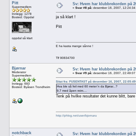
Pitt
Sv: Hvem har klubbrekorden på 
Supermedlem
«
Svar #8 på:
desember 16, 2007, 12:24:34
Innlegg: 1278
ja så klart !
Bosted: Oppdal
Pitt
oppdal så klart
E ha kasta mange sånne !
Tlf 90834700
Bjørnar
Sv: Hvem har klubbrekorden på 
Moderator
«
Svar #9 på:
desember 16, 2007, 22:49:07
Supermedlem
Sitat fra: FUSENTAST på desember 16, 2007, 22:05:4
Innlegg: 693
Hva ble så feil med 60 meter`n da Bjørar...?
Bosted: Byåsen Trondheim
9,7 med åpen reim....
Tenk på hvilke resultater det kunne blitt, bar
http://phlog.net/user/bjornaru
notchback
Sv: Hvem har klubbrekorden på 