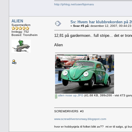
http://phlog.net/user/bjornaru
ALIEN
Sv: Hvem har klubbrekorden på 
Supermedlem
«
Svar #5 på:
desember 12, 2007, 00:44:23
Innlegg: 752
Bosted: Trondheim
12,81 på gardermoen.. full stripe... det er 
Alien
alien nose up.JPG
(41.68 KB, 399x266 - vist 473 gang
SCREWDRIVERS #3
www.screwdriversnorway.blogspot.com
hvor er hobbysjela til folket blitt av?? mi er til salgs, gi bu