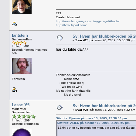
TTT
Gaute Halsaunet
http://www.hubgarage.com/mygarage/Atmobil
http://tvwk.tripod.com/
fantstein
Sv: Hvem har klubbrekorden på 
Seniormedlem
«
Svar #24 på:
mars 20, 2009, 15:00:39 pm
Innlegg: 481
har du bilde da???
Bosted: hjemme hos meg
selv
Fahrtknockerz Aircoolerz
Fantstein
Member#2
(The official Toer.)
"We break wind"
It`s not the fahrt that kills,
it`s the smell
Lasse `65
Sv: Hvem har klubbrekorden på 
Moderator
«
Svar #25 på:
mars 21, 2009, 00:17:32 am
Supermedlem
Sitat fra: Bjørnar på mars 19, 2009, 19:36:04 pm
Innlegg: 2094
Sitat fra: ALIEN på oktober 19, 2008, 21:08:56 pm
Bosted: Trondheim
12,64 det er ny bestetid for meg, ble satt på det råeste 