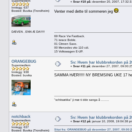
Supermedlem
«
Svar #10 på:
desember 20, 2007, 17:32:3
Innlegg: 637
Bosted: Buvika (Trondheim)
Venter med dette til sommeren jeg
.
DÆVEN , ENN Æ DA!!!!!
69 Race Vw Fastback.
71 israce Boble.
01 Citroen Saxo.
00 Mercedes vito 110 cdi.
15 Volkswagen E-UP.
ORANGEBUG
Sv: Hvem har klubbrekorden på 
Supermedlem
«
Svar #11 på:
desember 27, 2007, 09:00:2
Innlegg: 938
SAMMA HÆR!!!!! NY BREMSING UKE 17 hehe....
Bosted: buvika
"schitsækka" ji mæ ti dde sanga å .........
notchback
Sv: Hvem har klubbrekorden på 
Supermedlem
«
Svar #12 på:
januar 10, 2008, 19:04:38 p
Innlegg: 637
Sitat fra: ORANGEBUG på desember 27, 2007, 09:00:
Bosted: Buvika (Trondheim)