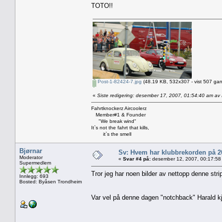
TOTO!!
Post-1-82424-7.jpg
(48.19 KB, 532x307 - vist 507 gan
«
Siste redigering: desember 17, 2007, 01:54:40 am a
Fahrtknockerz Aircoolerz
Member#1 & Founder
"We break wind"
It`s not the fahrt that kills,
it`s the smell
Bjørnar
Sv: Hvem har klubbrekorden på 
Moderator
«
Svar #4 på:
desember 12, 2007, 00:17:58
Supermedlem
Tror jeg har noen bilder av nettopp denne str
Innlegg: 693
Bosted: Byåsen Trondheim
Var vel på denne dagen "notchback" Harald kjø