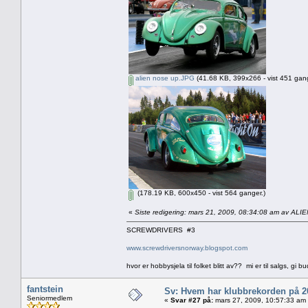
alien nose up.JPG
(41.68 KB, 399x266 - vist 451 gang
(178.19 KB, 600x450 - vist 564 ganger.)
«
Siste redigering: mars 21, 2009, 08:34:08 am av ALI
SCREWDRIVERS #3
www.screwdriversnorway.blogspot.com
hvor er hobbysjela til folket blitt av?? mi er til salgs, gi bu
fantstein
Sv: Hvem har klubbrekorden på 
Seniormedlem
«
Svar #27 på:
mars 27, 2009, 10:57:33 am