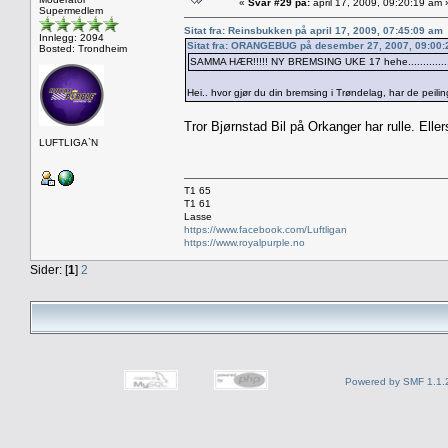
«
Svar #29 på:
april 17, 2009, 09:20:19 am 
Supermedlem
Sitat fra: Reinsbukken på april 17, 2009, 07:45:09 am
Innlegg: 2094
Sitat fra: ORANGEBUG på desember 27, 2007, 09:00
Bosted: Trondheim
SAMMA HÆR!!!!! NY BREMSING UKE 17 hehe...............
Hei.. hvor gjør du din bremsing i Trøndelag, har de peili
Tror Bjørnstad Bil på Orkanger har rulle. Elle
LUFTLIGA`N
T1 65
T1 61
Lasse
https://www.facebook.com/Luftligan
https://www.royalpurple.no
Sider: [
1
]
2
Powered by SMF 1.1.