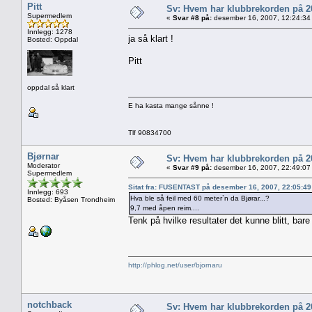
Pitt
Sv: Hvem har klubbrekorden på 
Supermedlem
«
Svar #8 på:
desember 16, 2007, 12:24:34
Innlegg: 1278
ja så klart !
Bosted: Oppdal
Pitt
oppdal så klart
E ha kasta mange sånne !
Tlf 90834700
Bjørnar
Sv: Hvem har klubbrekorden på 
Moderator
«
Svar #9 på:
desember 16, 2007, 22:49:07
Supermedlem
Sitat fra: FUSENTAST på desember 16, 2007, 22:05:4
Innlegg: 693
Hva ble så feil med 60 meter`n da Bjørar...?
Bosted: Byåsen Trondheim
9,7 med åpen reim....
Tenk på hvilke resultater det kunne blitt, bar
http://phlog.net/user/bjornaru
notchback
Sv: Hvem har klubbrekorden på 