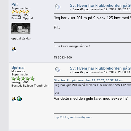
Pitt
Sv: Hvem har klubbrekorden på 
Supermedlem
«
Svar #6 på:
desember 12, 2007, 00:52:16
Innlegg: 1278
Jeg har kjørt 201 m på 9 blank 125 kmt med 
Bosted: Oppdal
Pitt
oppdal så klart
E ha kasta mange sånne !
Tlf 90834700
Bjørnar
Sv: Hvem har klubbrekorden på 
Moderator
«
Svar #7 på:
desember 12, 2007, 23:30:04
Supermedlem
Sitat fra: Pitt på desember 12, 2007, 00:52:16 am
Innlegg: 693
Jeg har kjørt 201 m på 9 blank 125 kmt med VW 412 stv 
Bosted: Byåsen Trondheim
Pitt
Var dette med den gule fare, med sekser'n?
http://phlog.net/user/bjornaru