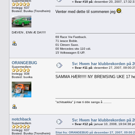
Supermedlem
«
Svar #10 på:
desember 20, 2007, 17:32:3
Innlegg: 637
Bosted: Buvika (Trondheim)
Venter med dette til sommeren jeg
.
DÆVEN , ENN Æ DA!!!!!
69 Race Vw Fastback.
71 israce Boble.
01 Citroen Saxo.
00 Mercedes vito 110 cdi.
15 Volkswagen E-UP.
ORANGEBUG
Sv: Hvem har klubbrekorden på 
Supermedlem
«
Svar #11 på:
desember 27, 2007, 09:00:2
Innlegg: 938
SAMMA HÆR!!!!! NY BREMSING UKE 17 hehe....
Bosted: buvika
"schitsækka" ji mæ ti dde sanga å .........
notchback
Sv: Hvem har klubbrekorden på 
Supermedlem
«
Svar #12 på:
januar 10, 2008, 19:04:38 p
Innlegg: 637
Sitat fra: ORANGEBUG på desember 27, 2007, 09:00:
Bosted: Buvika (Trondheim)