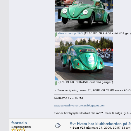
alien nose up.JPG
(41.68 KB, 399x266 - vist 451 gang
(178.19 KB, 600x450 - vist 564 ganger.)
«
Siste redigering: mars 21, 2009, 08:34:08 am av ALI
SCREWDRIVERS #3
www.screwdriversnorway.blogspot.com
hvor er hobbysjela til folket blitt av?? mi er til salgs, gi bu
fantstein
Sv: Hvem har klubbrekorden på 
Seniormedlem
«
Svar #27 på:
mars 27, 2009, 10:57:33 am