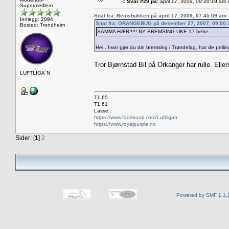
«
Svar #29 på:
april 17, 2009, 09:20:19 am 
Supermedlem
Sitat fra: Reinsbukken på april 17, 2009, 07:45:09 am
Innlegg: 2094
Sitat fra: ORANGEBUG på desember 27, 2007, 09:00
Bosted: Trondheim
SAMMA HÆR!!!!! NY BREMSING UKE 17 hehe...............
Hei.. hvor gjør du din bremsing i Trøndelag, har de peili
Tror Bjørnstad Bil på Orkanger har rulle. Elle
LUFTLIGA`N
T1 65
T1 61
Lasse
https://www.facebook.com/Luftligan
https://www.royalpurple.no
Sider: [
1
]
2
Powered by SMF 1.1.