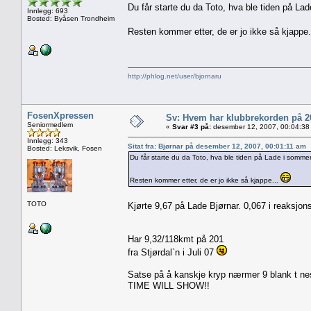
Du får starte du da Toto, hva ble tiden på La
Innlegg: 693
Bosted: Byåsen Trondheim
Resten kommer etter, de er jo ikke så kjappe
http://phlog.net/user/bjornaru
FosenXpressen
Sv: Hvem har klubbrekorden på 
Seniormedlem
«
Svar #3 på:
desember 12, 2007, 00:04:38
Innlegg: 343
Sitat fra: Bjørnar på desember 12, 2007, 00:01:11 am
Bosted: Leksvik, Fosen
Du får starte du da Toto, hva ble tiden på Lade i somme
Resten kommer etter, de er jo ikke så kjappe...
TOTO
Kjørte 9,67 på Lade Bjørnar. 0,067 i reaksjo
Har 9,32/118kmt på 201
fra Stjørdal`n i Juli 07
Satse på å kanskje kryp nærmer 9 blank t nes
TIME WILL SHOW!!