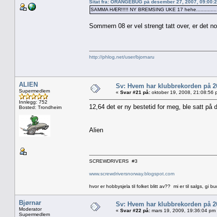
Sitat fra: ORANGEBUG på desember 27, 2007, 09:00:
SAMMA HÆR!!!!! NY BREMSING UKE 17 hehe...............
Sommern 08 er vel strengt tatt over, er det 
http://phlog.net/user/bjornaru
ALIEN
Sv: Hvem har klubbrekorden på 
Supermedlem
«
Svar #21 på:
oktober 19, 2008, 21:08:56 
Innlegg: 752
12,64 det er ny bestetid for meg, ble satt på d
Bosted: Trondheim
Alien
SCREWDRIVERS #3
www.screwdriversnorway.blogspot.com
hvor er hobbysjela til folket blitt av?? mi er til salgs, gi bu
Bjørnar
Sv: Hvem har klubbrekorden på 
Moderator
«
Svar #22 på:
mars 19, 2009, 19:36:04 pm
Supermedlem