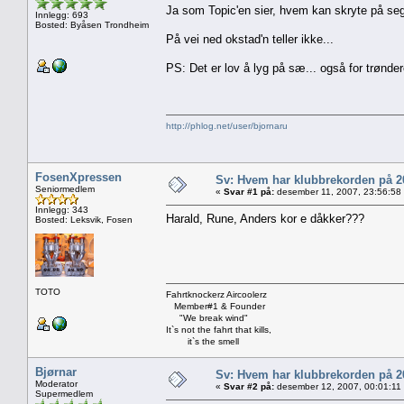
Ja som Topic'en sier, hvem kan skryte på seg 
Innlegg: 693
Bosted: Byåsen Trondheim
På vei ned okstad'n teller ikke...
PS: Det er lov å lyg på sæ... også for trønde
http://phlog.net/user/bjornaru
FosenXpressen
Sv: Hvem har klubbrekorden på 
Seniormedlem
«
Svar #1 på:
desember 11, 2007, 23:56:58
Innlegg: 343
Harald, Rune, Anders kor e dåkker???
Bosted: Leksvik, Fosen
TOTO
Fahrtknockerz Aircoolerz
Member#1 & Founder
"We break wind"
It`s not the fahrt that kills,
it`s the smell
Bjørnar
Sv: Hvem har klubbrekorden på 
Moderator
«
Svar #2 på:
desember 12, 2007, 00:01:11
Supermedlem