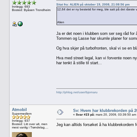
Sitat fra: ALIEN på oktober 19, 2008, 21:08:56 pm
Innlegg: 693
12,64 det er ny bestetid for meg, ble satt på det råeste v
Bosted: Byåsen Trondheim
Alien
Ja er det noen i klubben som ser seg råd for
Tommen og Lasse har skumle planer for som
Og hva skjer på turbofronten, skal vi se en b
Hva med street legal, kan vi forvente noen nye
har tenkt å stille til start...
http://phlog.net/user/bjornaru
Atmobil
Sv: Hvem har klubbrekorden på 
Supermedlem
«
Svar #23 på:
mars 20, 2009, 03:39:50 am
Innlegg: 937
Bosted: Litt over alt, men
Jeg kan alltids forsøket å ha klubbrekordem
mest vanlig i Trøndelag....