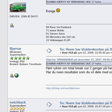
SAMMA HÆR!!!!! NY BREMSING UKE 17 hehe...............
Konge
DÆVEN , ENN Æ DA!!!!!
69 Race Vw Fastback.
71 israce Boble.
01 Citroen Saxo.
00 Mercedes vito 110 cdi.
15 Volkswagen E-UP.
Bjørnar
Sv: Hvem har klubbrekorden på 
Moderator
«
Svar #13 på:
juni 22, 2008, 22:05:30 pm »
Supermedlem
Sitat fra: ORANGEBUG på desember 27, 2007, 09:00:
Innlegg: 693
SAMMA HÆR!!!!! NY BREMSING UKE 17 hehe...............
Bosted: Byåsen Trondheim
Hørt rykter om total break out 2 ganger på frø
Har du noen resultater som du vil dele med o
http://phlog.net/user/bjornaru
notchback
Sv: Hvem har klubbrekorden på 
Supermedlem
«
Svar #14 på:
juni 22, 2008, 22:47:19 pm »
Innlegg: 637