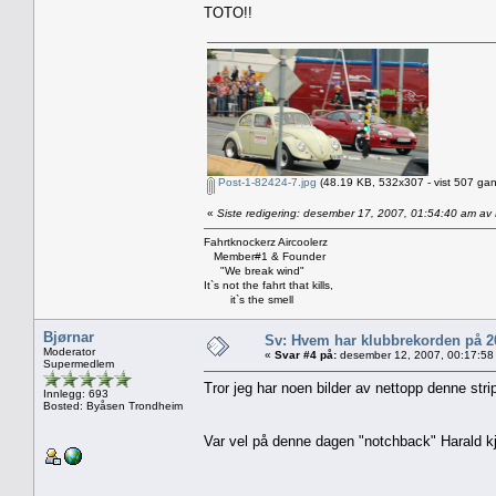
TOTO!!
Post-1-82424-7.jpg
(48.19 KB, 532x307 - vist 507 gan
«
Siste redigering: desember 17, 2007, 01:54:40 am a
Fahrtknockerz Aircoolerz
Member#1 & Founder
"We break wind"
It`s not the fahrt that kills,
it`s the smell
Bjørnar
Sv: Hvem har klubbrekorden på 
Moderator
«
Svar #4 på:
desember 12, 2007, 00:17:58
Supermedlem
Tror jeg har noen bilder av nettopp denne str
Innlegg: 693
Bosted: Byåsen Trondheim
Var vel på denne dagen "notchback" Harald kjø