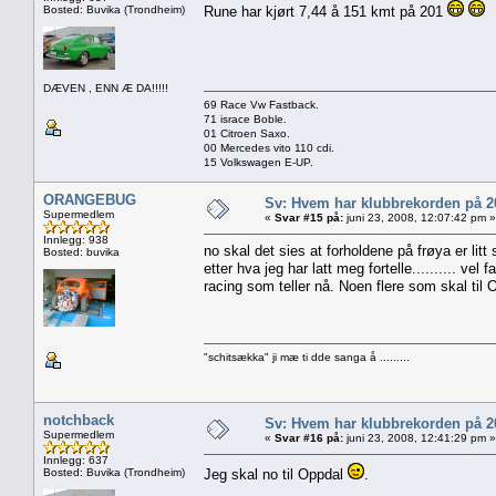
Bosted: Buvika (Trondheim)
Rune har kjørt 7,44 å 151 kmt på 201
DÆVEN , ENN Æ DA!!!!!
69 Race Vw Fastback.
71 israce Boble.
01 Citroen Saxo.
00 Mercedes vito 110 cdi.
15 Volkswagen E-UP.
ORANGEBUG
Sv: Hvem har klubbrekorden på 
Supermedlem
«
Svar #15 på:
juni 23, 2008, 12:07:42 pm »
Innlegg: 938
no skal det sies at forholdene på frøya er litt
Bosted: buvika
etter hva jeg har latt meg fortelle.......... ve
racing som teller nå. Noen flere som skal til O
"schitsækka" ji mæ ti dde sanga å .........
notchback
Sv: Hvem har klubbrekorden på 
Supermedlem
«
Svar #16 på:
juni 23, 2008, 12:41:29 pm »
Innlegg: 637
Bosted: Buvika (Trondheim)
Jeg skal no til Oppdal
.