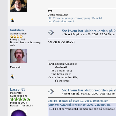
TTT
Gaute Halsaunet
http://www.hubgarage.com/mygarage/Atmobil
http://tvwk.tripod.com/
fantstein
Sv: Hvem har klubbrekorden på 
Seniormedlem
«
Svar #24 på:
mars 20, 2009, 15:00:39 pm
Innlegg: 481
har du bilde da???
Bosted: hjemme hos meg
selv
Fahrtknockerz Aircoolerz
Fantstein
Member#2
(The official Toer.)
"We break wind"
It`s not the fahrt that kills,
it`s the smell
Lasse `65
Sv: Hvem har klubbrekorden på 
Moderator
«
Svar #25 på:
mars 21, 2009, 00:17:32 am
Supermedlem
Sitat fra: Bjørnar på mars 19, 2009, 19:36:04 pm
Innlegg: 2094
Sitat fra: ALIEN på oktober 19, 2008, 21:08:56 pm
Bosted: Trondheim
12,64 det er ny bestetid for meg, ble satt på det råeste 