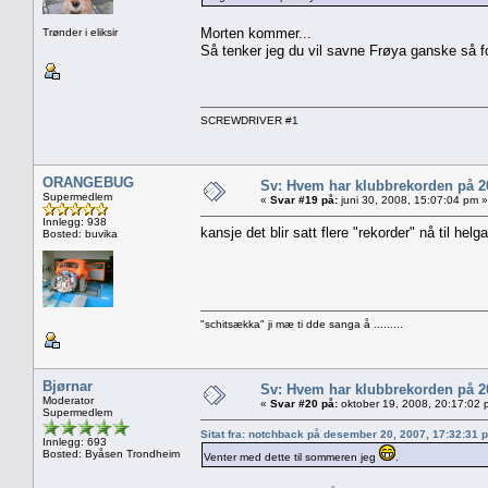
Morten kommer...
Trønder i eliksir
Så tenker jeg du vil savne Frøya ganske så for
SCREWDRIVER #1
ORANGEBUG
Sv: Hvem har klubbrekorden på 
Supermedlem
«
Svar #19 på:
juni 30, 2008, 15:07:04 pm »
Innlegg: 938
kansje det blir satt flere "rekorder" nå til hel
Bosted: buvika
"schitsækka" ji mæ ti dde sanga å .........
Bjørnar
Sv: Hvem har klubbrekorden på 
Moderator
«
Svar #20 på:
oktober 19, 2008, 20:17:02 
Supermedlem
Sitat fra: notchback på desember 20, 2007, 17:32:31 
Innlegg: 693
Bosted: Byåsen Trondheim
Venter med dette til sommeren jeg
.