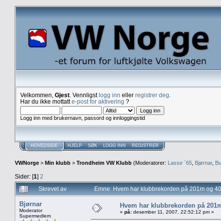
Velkommen,
Gjest
. Vennligst
logg inn
eller
registrer deg
.
Har du ikke mottatt
e-post for aktivering
?
Logg inn med brukernavn, passord og innloggingstid
HOVEDSIDE
HJELP
SØK
LOGG INN
REGISTRER
VWNorge
>
Min klubb
>
Trondheim VW Klubb
(Moderatorer:
Lasse `65
,
Bjørnar
,
Bu
Sider: [
1
]
2
Skrevet av
Emne: Hvem har klubbrekorden på 201m og 4
Bjørnar
Hvem har klubbrekorden på 201
Moderator
«
på:
desember 11, 2007, 22:52:12 pm »
Supermedlem