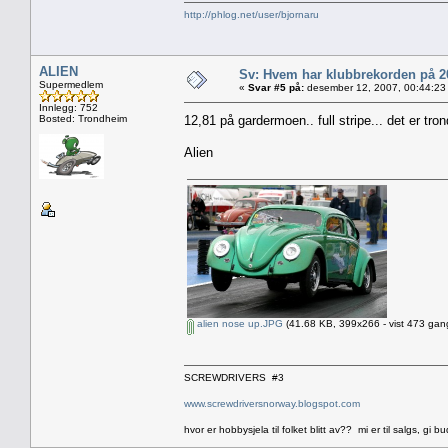
http://phlog.net/user/bjornaru
ALIEN
Sv: Hvem har klubbrekorden på 
Supermedlem
«
Svar #5 på:
desember 12, 2007, 00:44:23
Innlegg: 752
Bosted: Trondheim
12,81 på gardermoen.. full stripe... det er 
Alien
alien nose up.JPG
(41.68 KB, 399x266 - vist 473 gang
SCREWDRIVERS #3
www.screwdriversnorway.blogspot.com
hvor er hobbysjela til folket blitt av?? mi er til salgs, gi bu