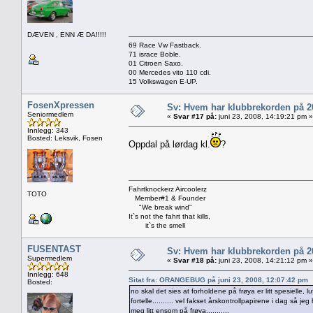
DÆVEN , ENN Æ DA!!!!!
69 Race Vw Fastback.
71 israce Boble.
01 Citroen Saxo.
00 Mercedes vito 110 cdi.
15 Volkswagen E-UP.
FosenXpressen
Sv: Hvem har klubbrekorden på 
Seniormedlem
«
Svar #17 på:
juni 23, 2008, 14:19:21 pm »
Innlegg: 343
Bosted: Leksvik, Fosen
Oppdal på lørdag kl.
?
Fahrtknockerz Aircoolerz
TOTO
Member#1 & Founder
"We break wind"
It`s not the fahrt that kills,
it`s the smell
FUSENTAST
Sv: Hvem har klubbrekorden på 
Supermedlem
«
Svar #18 på:
juni 23, 2008, 14:21:12 pm »
Innlegg: 648
Sitat fra: ORANGEBUG på juni 23, 2008, 12:07:42 pm
Bosted:
no skal det sies at forholdene på frøya er litt spesielle, 
fortelle.......... vel fakset årskontrollpapirene i dag så j
meg litt ensom på frøya...........