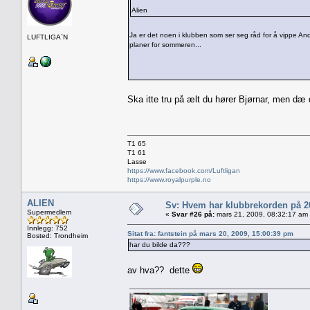
Alien
Ja er det noen i klubben som ser seg råd for å vippe A
LUFTLIGA`N
planer for sommeren...
Ska itte tru på ælt du hører Bjørnar, men dæ 
T1 65
T1 61
Lasse
https://www.facebook.com/Luftligan
https://www.royalpurple.no
ALIEN
Sv: Hvem har klubbrekorden på 
Supermedlem
«
Svar #26 på:
mars 21, 2009, 08:32:17 am
Innlegg: 752
Sitat fra: fantstein på mars 20, 2009, 15:00:39 pm
Bosted: Trondheim
har du bilde da???
av hva?? dette