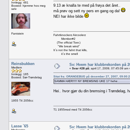
Innlegg: 481
9.13 æ knalla te med på frøya det året..
Bosted: hjemme hos meg
selv
må prøv og sett ny pers en gang og da!
NEI har ikke bilde
Fantstein
Fahrtknockerz Aircoolerz
Member#2
(The official Toer.)
"We break wind"
It`s not the fahrt that kills,
it`s the smell
Reinsbukken
Sv: Hvem har klubbrekorden på 
Medlem
«
Svar #28 på:
april 17, 2009, 07:45:09 am 
Innlegg: 165
Sitat fra: ORANGEBUG på desember 27, 2007, 09:00:
Bosted: Sør-Trøndelag
SAMMA HÆR!!!!! NY BREMSING UKE 17 hehe...............
Hei.. hvor gjør du din bremsing i Trøndelag, h
1955 T4 2056cc
T1 1955mod med T4 2056cc
Lasse `65
Sv: Hvem har klubbrekorden på 
Moderator