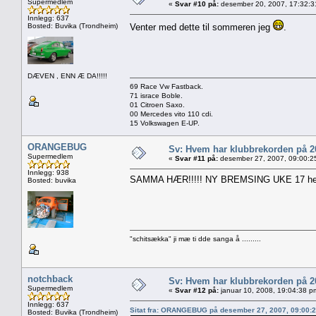
Supermedlem
«
Svar #10 på:
desember 20, 2007, 17:32:3
Innlegg: 637
Bosted: Buvika (Trondheim)
Venter med dette til sommeren jeg
.
DÆVEN , ENN Æ DA!!!!!
69 Race Vw Fastback.
71 israce Boble.
01 Citroen Saxo.
00 Mercedes vito 110 cdi.
15 Volkswagen E-UP.
ORANGEBUG
Sv: Hvem har klubbrekorden på 
Supermedlem
«
Svar #11 på:
desember 27, 2007, 09:00:2
Innlegg: 938
SAMMA HÆR!!!!! NY BREMSING UKE 17 hehe....
Bosted: buvika
"schitsækka" ji mæ ti dde sanga å .........
notchback
Sv: Hvem har klubbrekorden på 
Supermedlem
«
Svar #12 på:
januar 10, 2008, 19:04:38 p
Innlegg: 637
Sitat fra: ORANGEBUG på desember 27, 2007, 09:00:
Bosted: Buvika (Trondheim)