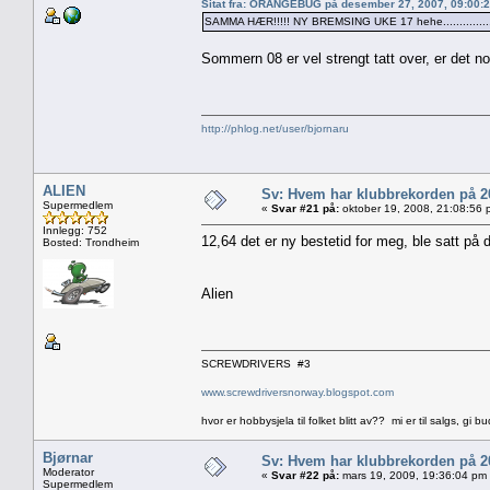
Sitat fra: ORANGEBUG på desember 27, 2007, 09:00:
SAMMA HÆR!!!!! NY BREMSING UKE 17 hehe...............
Sommern 08 er vel strengt tatt over, er det 
http://phlog.net/user/bjornaru
ALIEN
Sv: Hvem har klubbrekorden på 
Supermedlem
«
Svar #21 på:
oktober 19, 2008, 21:08:56 
Innlegg: 752
12,64 det er ny bestetid for meg, ble satt på d
Bosted: Trondheim
Alien
SCREWDRIVERS #3
www.screwdriversnorway.blogspot.com
hvor er hobbysjela til folket blitt av?? mi er til salgs, gi bu
Bjørnar
Sv: Hvem har klubbrekorden på 
Moderator
«
Svar #22 på:
mars 19, 2009, 19:36:04 pm
Supermedlem