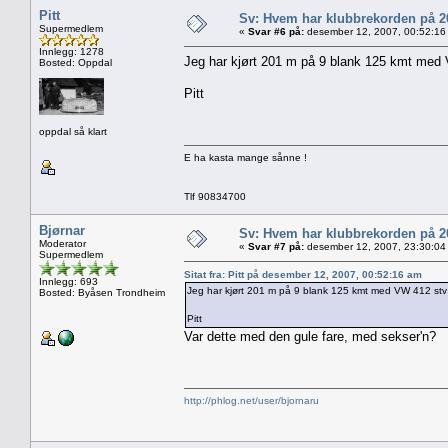
Pitt
Sv: Hvem har klubbrekorden på 
Supermedlem
«
Svar #6 på:
desember 12, 2007, 00:52:16
Innlegg: 1278
Jeg har kjørt 201 m på 9 blank 125 kmt med 
Bosted: Oppdal
Pitt
oppdal så klart
E ha kasta mange sånne !
Tlf 90834700
Bjørnar
Sv: Hvem har klubbrekorden på 
Moderator
«
Svar #7 på:
desember 12, 2007, 23:30:04
Supermedlem
Sitat fra: Pitt på desember 12, 2007, 00:52:16 am
Innlegg: 693
Jeg har kjørt 201 m på 9 blank 125 kmt med VW 412 stv 
Bosted: Byåsen Trondheim
Pitt
Var dette med den gule fare, med sekser'n?
http://phlog.net/user/bjornaru