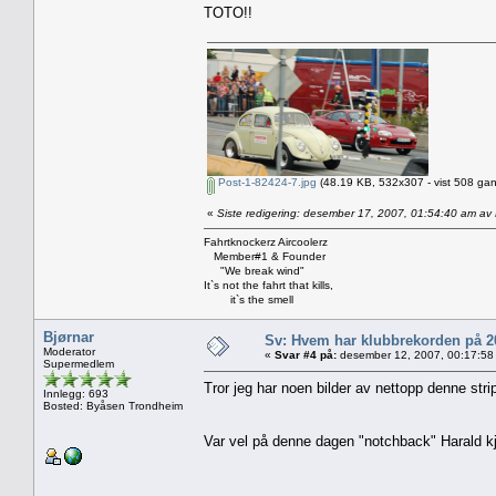
TOTO!!
Post-1-82424-7.jpg
(48.19 KB, 532x307 - vist 508 gan
«
Siste redigering: desember 17, 2007, 01:54:40 am a
Fahrtknockerz Aircoolerz
Member#1 & Founder
"We break wind"
It`s not the fahrt that kills,
it`s the smell
Bjørnar
Sv: Hvem har klubbrekorden på 
Moderator
«
Svar #4 på:
desember 12, 2007, 00:17:58
Supermedlem
Tror jeg har noen bilder av nettopp denne str
Innlegg: 693
Bosted: Byåsen Trondheim
Var vel på denne dagen "notchback" Harald kjø