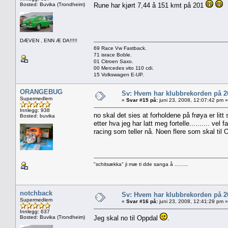
Bosted: Buvika (Trondheim)
Rune har kjørt 7,44 å 151 kmt på 201
DÆVEN , ENN Æ DA!!!!!
69 Race Vw Fastback.
71 israce Boble.
01 Citroen Saxo.
00 Mercedes vito 110 cdi.
15 Volkswagen E-UP.
ORANGEBUG
Sv: Hvem har klubbrekorden på 
Supermedlem
«
Svar #15 på:
juni 23, 2008, 12:07:42 pm »
Innlegg: 938
no skal det sies at forholdene på frøya er litt
Bosted: buvika
etter hva jeg har latt meg fortelle.......... ve
racing som teller nå. Noen flere som skal til O
"schitsækka" ji mæ ti dde sanga å .........
notchback
Sv: Hvem har klubbrekorden på 
Supermedlem
«
Svar #16 på:
juni 23, 2008, 12:41:29 pm »
Innlegg: 637
Bosted: Buvika (Trondheim)
Jeg skal no til Oppdal
.