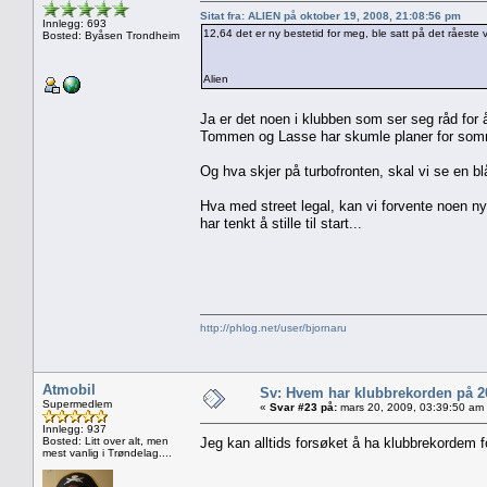
Sitat fra: ALIEN på oktober 19, 2008, 21:08:56 pm
Innlegg: 693
12,64 det er ny bestetid for meg, ble satt på det råeste v
Bosted: Byåsen Trondheim
Alien
Ja er det noen i klubben som ser seg råd for
Tommen og Lasse har skumle planer for som
Og hva skjer på turbofronten, skal vi se en b
Hva med street legal, kan vi forvente noen nye
har tenkt å stille til start...
http://phlog.net/user/bjornaru
Atmobil
Sv: Hvem har klubbrekorden på 
Supermedlem
«
Svar #23 på:
mars 20, 2009, 03:39:50 am
Innlegg: 937
Bosted: Litt over alt, men
Jeg kan alltids forsøket å ha klubbrekordem
mest vanlig i Trøndelag....