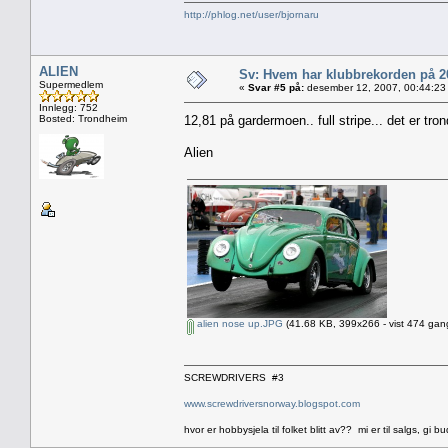
http://phlog.net/user/bjornaru
ALIEN
Sv: Hvem har klubbrekorden på 
Supermedlem
«
Svar #5 på:
desember 12, 2007, 00:44:23
Innlegg: 752
Bosted: Trondheim
12,81 på gardermoen.. full stripe... det er 
Alien
alien nose up.JPG
(41.68 KB, 399x266 - vist 474 gang
SCREWDRIVERS #3
www.screwdriversnorway.blogspot.com
hvor er hobbysjela til folket blitt av?? mi er til salgs, gi bu