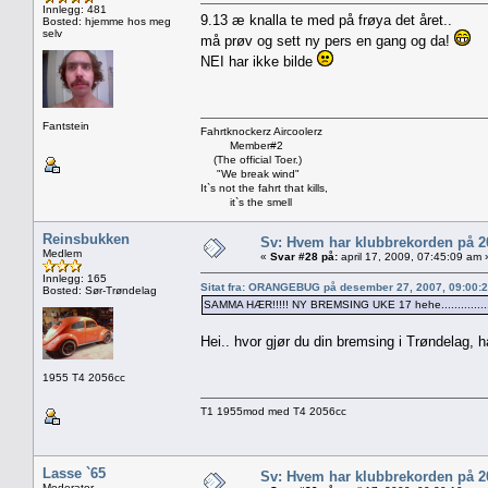
Innlegg: 481
9.13 æ knalla te med på frøya det året..
Bosted: hjemme hos meg
selv
må prøv og sett ny pers en gang og da!
NEI har ikke bilde
Fantstein
Fahrtknockerz Aircoolerz
Member#2
(The official Toer.)
"We break wind"
It`s not the fahrt that kills,
it`s the smell
Reinsbukken
Sv: Hvem har klubbrekorden på 
Medlem
«
Svar #28 på:
april 17, 2009, 07:45:09 am 
Innlegg: 165
Sitat fra: ORANGEBUG på desember 27, 2007, 09:00:
Bosted: Sør-Trøndelag
SAMMA HÆR!!!!! NY BREMSING UKE 17 hehe...............
Hei.. hvor gjør du din bremsing i Trøndelag, h
1955 T4 2056cc
T1 1955mod med T4 2056cc
Lasse `65
Sv: Hvem har klubbrekorden på 
Moderator