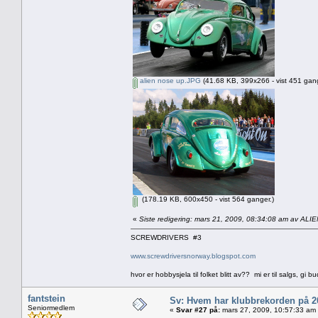
alien nose up.JPG
(41.68 KB, 399x266 - vist 451 gang
(178.19 KB, 600x450 - vist 564 ganger.)
«
Siste redigering: mars 21, 2009, 08:34:08 am av ALI
SCREWDRIVERS #3
www.screwdriversnorway.blogspot.com
hvor er hobbysjela til folket blitt av?? mi er til salgs, gi bu
fantstein
Sv: Hvem har klubbrekorden på 
Seniormedlem
«
Svar #27 på:
mars 27, 2009, 10:57:33 am