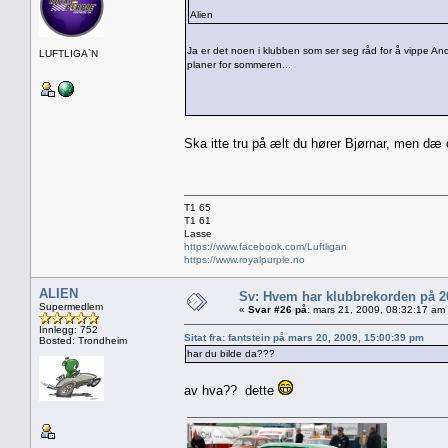
Alien
Ja er det noen i klubben som ser seg råd for å vippe A
LUFTLIGA`N
planer for sommeren...
Ska itte tru på ælt du hører Bjørnar, men dæ 
T1 65
T1 61
Lasse
https://www.facebook.com/Luftligan
https://www.royalpurple.no
ALIEN
Sv: Hvem har klubbrekorden på 
Supermedlem
«
Svar #26 på:
mars 21, 2009, 08:32:17 am
Innlegg: 752
Sitat fra: fantstein på mars 20, 2009, 15:00:39 pm
Bosted: Trondheim
har du bilde da???
av hva?? dette