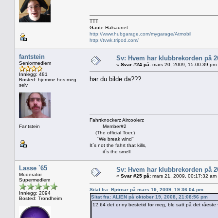
TTT
Gaute Halsaunet
http://www.hubgarage.com/mygarage/Atmobil
http://tvwk.tripod.com/
fantstein
Sv: Hvem har klubbrekorden på 
Seniormedlem
«
Svar #24 på:
mars 20, 2009, 15:00:39 pm
Innlegg: 481
har du bilde da???
Bosted: hjemme hos meg
selv
Fahrtknockerz Aircoolerz
Fantstein
Member#2
(The official Toer.)
"We break wind"
It`s not the fahrt that kills,
it`s the smell
Lasse `65
Sv: Hvem har klubbrekorden på 
Moderator
«
Svar #25 på:
mars 21, 2009, 00:17:32 am
Supermedlem
Sitat fra: Bjørnar på mars 19, 2009, 19:36:04 pm
Innlegg: 2094
Sitat fra: ALIEN på oktober 19, 2008, 21:08:56 pm
Bosted: Trondheim
12,64 det er ny bestetid for meg, ble satt på det råeste 