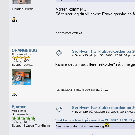
Morten kommer...
Trønder i eliksir
Så tenker jeg du vil savne Frøya ganske så for
SCREWDRIVER #1
ORANGEBUG
Sv: Hvem har klubbrekorden på 
Supermedlem
«
Svar #19 på:
juni 30, 2008, 15:07:04 pm »
Innlegg: 938
kansje det blir satt flere "rekorder" nå til hel
Bosted: buvika
"schitsækka" ji mæ ti dde sanga å .........
Bjørnar
Sv: Hvem har klubbrekorden på 
Moderator
«
Svar #20 på:
oktober 19, 2008, 20:17:02 
Supermedlem
Sitat fra: notchback på desember 20, 2007, 17:32:31 
Innlegg: 693
Bosted: Byåsen Trondheim
Venter med dette til sommeren jeg
.