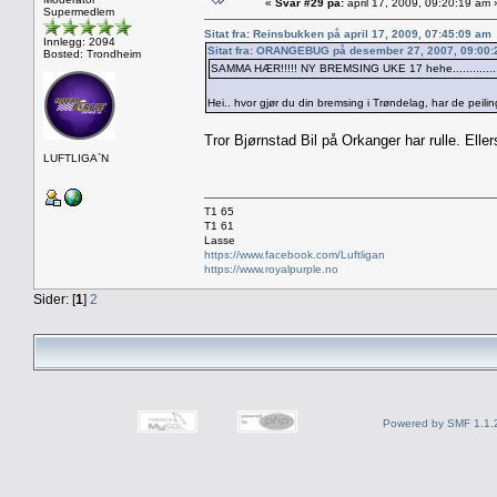
«
Svar #29 på:
april 17, 2009, 09:20:19 am 
Supermedlem
Sitat fra: Reinsbukken på april 17, 2009, 07:45:09 am
Innlegg: 2094
Sitat fra: ORANGEBUG på desember 27, 2007, 09:00
Bosted: Trondheim
SAMMA HÆR!!!!! NY BREMSING UKE 17 hehe...............
Hei.. hvor gjør du din bremsing i Trøndelag, har de peili
Tror Bjørnstad Bil på Orkanger har rulle. Elle
LUFTLIGA`N
T1 65
T1 61
Lasse
https://www.facebook.com/Luftligan
https://www.royalpurple.no
Sider: [
1
]
2
Powered by SMF 1.1.