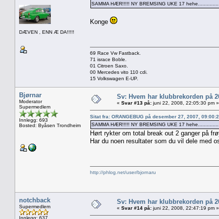
SAMMA HÆR!!!!! NY BREMSING UKE 17 hehe...............
Konge
DÆVEN , ENN Æ DA!!!!!
69 Race Vw Fastback.
71 israce Boble.
01 Citroen Saxo.
00 Mercedes vito 110 cdi.
15 Volkswagen E-UP.
Bjørnar
Sv: Hvem har klubbrekorden på 
Moderator
«
Svar #13 på:
juni 22, 2008, 22:05:30 pm »
Supermedlem
Sitat fra: ORANGEBUG på desember 27, 2007, 09:00:
Innlegg: 693
SAMMA HÆR!!!!! NY BREMSING UKE 17 hehe...............
Bosted: Byåsen Trondheim
Hørt rykter om total break out 2 ganger på frø
Har du noen resultater som du vil dele med o
http://phlog.net/user/bjornaru
notchback
Sv: Hvem har klubbrekorden på 
Supermedlem
«
Svar #14 på:
juni 22, 2008, 22:47:19 pm »
Innlegg: 637