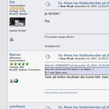
Pitt
Sv: Hvem har klubbrekorden på 
Supermedlem
«
Svar #8 på:
desember 16, 2007, 12:24:34
Innlegg: 1278
ja så klart !
Bosted: Oppdal
Pitt
oppdal så klart
E ha kasta mange sånne !
Tlf 90834700
Bjørnar
Sv: Hvem har klubbrekorden på 
Moderator
«
Svar #9 på:
desember 16, 2007, 22:49:07
Supermedlem
Sitat fra: FUSENTAST på desember 16, 2007, 22:05:4
Innlegg: 693
Hva ble så feil med 60 meter`n da Bjørar...?
Bosted: Byåsen Trondheim
9,7 med åpen reim....
Tenk på hvilke resultater det kunne blitt, bar
http://phlog.net/user/bjornaru
notchback
Sv: Hvem har klubbrekorden på 