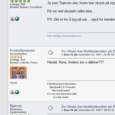
Ja som Topic'en sier, hvem kan skryte på seg 
Innlegg: 693
Bosted: Byåsen Trondheim
På vei ned okstad'n teller ikke...
PS: Det er lov å lyg på sæ... også for trønde
http://phlog.net/user/bjornaru
FosenXpressen
Sv: Hvem har klubbrekorden på 
Seniormedlem
«
Svar #1 på:
desember 11, 2007, 23:56:58
Innlegg: 343
Harald, Rune, Anders kor e dåkker???
Bosted: Leksvik, Fosen
TOTO
Fahrtknockerz Aircoolerz
Member#1 & Founder
"We break wind"
It`s not the fahrt that kills,
it`s the smell
Bjørnar
Sv: Hvem har klubbrekorden på 
Moderator
«
Svar #2 på:
desember 12, 2007, 00:01:11
Supermedlem