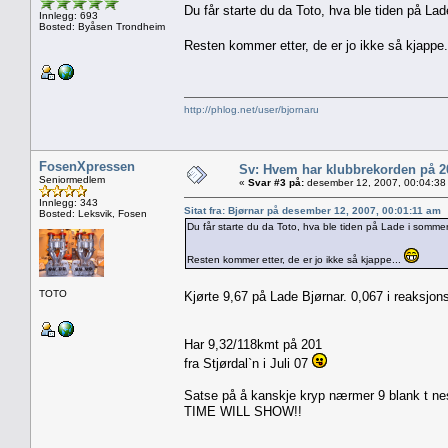
Du får starte du da Toto, hva ble tiden på La
Innlegg: 693
Bosted: Byåsen Trondheim
Resten kommer etter, de er jo ikke så kjappe
http://phlog.net/user/bjornaru
FosenXpressen
Sv: Hvem har klubbrekorden på 
Seniormedlem
«
Svar #3 på:
desember 12, 2007, 00:04:38
Innlegg: 343
Sitat fra: Bjørnar på desember 12, 2007, 00:01:11 am
Bosted: Leksvik, Fosen
Du får starte du da Toto, hva ble tiden på Lade i somme
Resten kommer etter, de er jo ikke så kjappe...
TOTO
Kjørte 9,67 på Lade Bjørnar. 0,067 i reaksjo
Har 9,32/118kmt på 201
fra Stjørdal`n i Juli 07
Satse på å kanskje kryp nærmer 9 blank t nes
TIME WILL SHOW!!