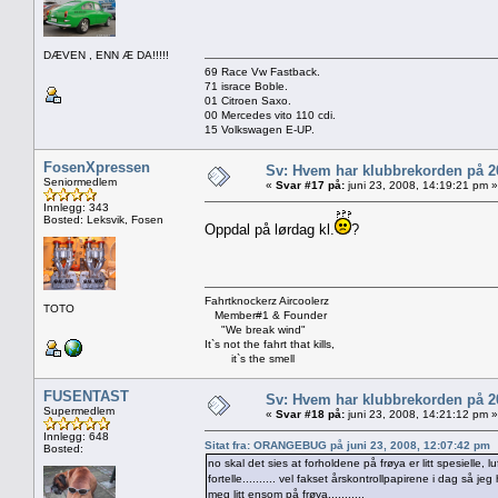
DÆVEN , ENN Æ DA!!!!!
69 Race Vw Fastback.
71 israce Boble.
01 Citroen Saxo.
00 Mercedes vito 110 cdi.
15 Volkswagen E-UP.
FosenXpressen
Sv: Hvem har klubbrekorden på 
Seniormedlem
«
Svar #17 på:
juni 23, 2008, 14:19:21 pm »
Innlegg: 343
Bosted: Leksvik, Fosen
Oppdal på lørdag kl.
?
Fahrtknockerz Aircoolerz
TOTO
Member#1 & Founder
"We break wind"
It`s not the fahrt that kills,
it`s the smell
FUSENTAST
Sv: Hvem har klubbrekorden på 
Supermedlem
«
Svar #18 på:
juni 23, 2008, 14:21:12 pm »
Innlegg: 648
Sitat fra: ORANGEBUG på juni 23, 2008, 12:07:42 pm
Bosted:
no skal det sies at forholdene på frøya er litt spesielle, 
fortelle.......... vel fakset årskontrollpapirene i dag så j
meg litt ensom på frøya...........