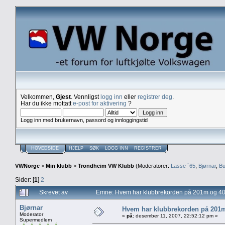
Velkommen,
Gjest
. Vennligst
logg inn
eller
registrer deg
.
Har du ikke mottatt
e-post for aktivering
?
Logg inn med brukernavn, passord og innloggingstid
HOVEDSIDE
HJELP
SØK
LOGG INN
REGISTRER
VWNorge
>
Min klubb
>
Trondheim VW Klubb
(Moderatorer:
Lasse `65
,
Bjørnar
,
Bu
Sider: [
1
]
2
Skrevet av
Emne: Hvem har klubbrekorden på 201m og 4
Bjørnar
Hvem har klubbrekorden på 201
Moderator
«
på:
desember 11, 2007, 22:52:12 pm »
Supermedlem