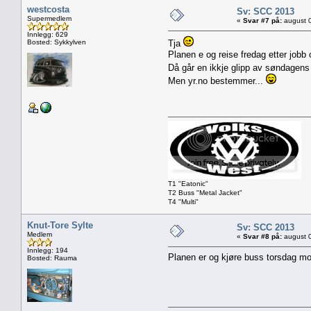
westcosta
Sv: SCC 2013
Supermedlem
«
Svar #7 på:
august 0
Innlegg: 629
Bosted: Sykkylven
Tja
Planen e og reise fredag etter jobb
Då går en ikkje glipp av søndagens
Men yr.no bestemmer...
T1 "Eatonic"
T2 Buss "Metal Jacket"
T4 "Multi"
Knut-Tore Sylte
Sv: SCC 2013
Medlem
«
Svar #8 på:
august 0
Innlegg: 194
Planen er og kjøre buss torsdag mor
Bosted: Rauma