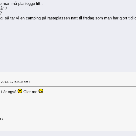
e man må planlegge litt..
 år`?
?
, så tar vi en camping på rasteplassen natt til fredag som man har gjort tidli
5, 2013, 17:52:19 pm »
 i år også
Gler me
n d!