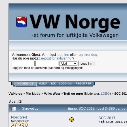
Velkommen,
Gjest
. Vennligst
logg inn
eller
registrer deg
.
Har du ikke mottatt
e-post for aktivering
?
Logg inn med brukernavn, passord og innloggingstid
HOVEDSIDE
HJELP
SØK
LOGG INN
REGISTRER
VWNorge
>
Min klubb
>
Volks West
>
Treff og turer
(Moderator:
LOBO
) >
SCC 201
Sider: [
1
]
Skrevet av
Emne: SCC 2013 (Lest 34389 ganger
Nordtveit
SCC 2013
Supermedlem
«
på:
juli 25, 2013, 1