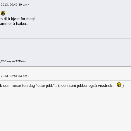
7, 2013, 00:49:39 am »
r
 til å kjøre for meg!
hammer å haiker...
a,T3Camper,T2Delux
1, 2013, 22:51:34 pm »
stk som reiser torsdag "etter jobb".. (noen som jobber også visstnok..
)