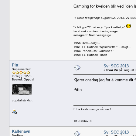
Camping for kvelden blir ved "den lan
«
Siste redigering: august 02, 2013, 21:30:
"-Helt grei?? det er jo Tysk kvalitet jo"
facebook.com/nordtveitsgarage
instagram: Nordtveitsgarge
1956 Oval---solgt---
1961 T1, Ratlook "Sjakkbrettet" ---solgt---
1964 Panelbuss "Gulbuss'n"
1958 T1, Ratlook "Rat'n"
Pitt
Sv: SCC 2013
Supermedlem
«
Svar #4 på:
august 0
Innlegg: 1278
Bosted: Oppdal
Kjører onsdag jeg for å komme dit 
Pittn
oppdal så klart
E ha kasta mange sånne !
Tlf 90834700
Kallenavn
Sv: SCC 2013
Medlem