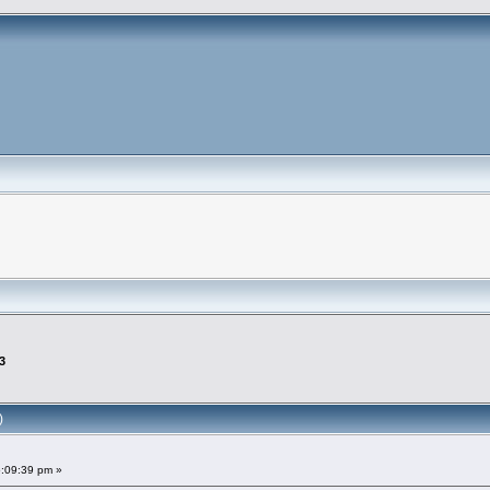
3
)
5:09:39 pm »