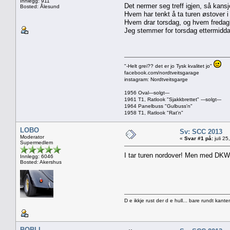
Innlegg: 911
Det nermer seg treff igjen, så kansj
Bosted: Ålesund
Hvem har tenkt å ta turen østover i
Hvem drar torsdag, og hvem fredag
Jeg stemmer for torsdag ettermiddag
"-Helt grei?? det er jo Tysk kvalitet jo"
facebook.com/nordtveitsgarage
instagram: Nordtveitsgarge
1956 Oval---solgt---
1961 T1, Ratlook "Sjakkbrettet" ---solgt---
1964 Panelbuss "Gulbuss'n"
1958 T1, Ratlook "Rat'n"
LOBO
Sv: SCC 2013
Moderator
«
Svar #1 på:
juli 2
Supermedlem
I tar turen nordover! Men med DKW
Innlegg: 6046
Bosted: Akershus
D e ikkje rust der d e hull... bare rundt kante
BOBLI