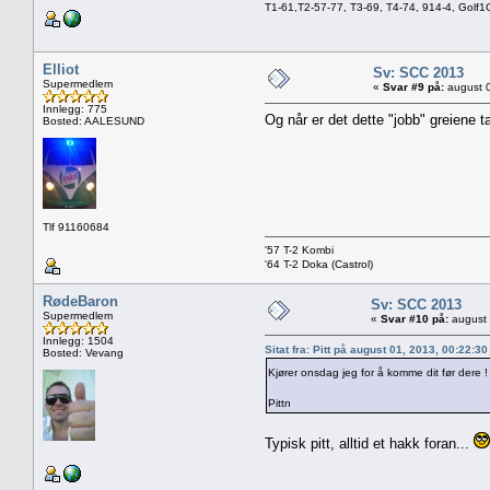
T1-61,T2-57-77, T3-69, T4-74, 914-4, Golf
Elliot
Sv: SCC 2013
Supermedlem
«
Svar #9 på:
august 0
Innlegg: 775
Og når er det dette "jobb" greiene t
Bosted: AALESUND
Tlf 91160684
'57 T-2 Kombi
'64 T-2 Doka (Castrol)
RødeBaron
Sv: SCC 2013
Supermedlem
«
Svar #10 på:
august 
Innlegg: 1504
Sitat fra: Pitt på august 01, 2013, 00:22:3
Bosted: Vevang
Kjører onsdag jeg for å komme dit før dere 
Pittn
Typisk pitt, alltid et hakk foran...