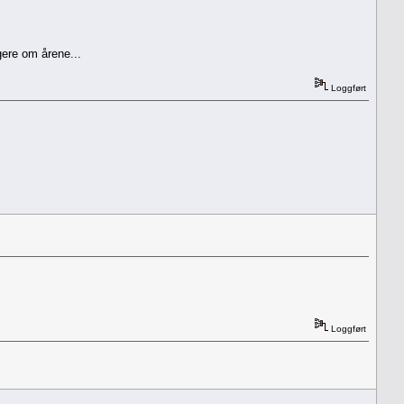
gere om årene...
Loggført
Loggført