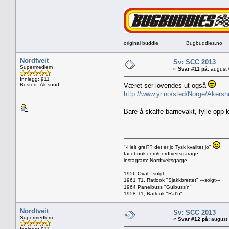
original buddie Bugbuddies.no
Nordtveit
Sv: SCC 2013
Supermedlem
«
Svar #11 på:
august 
Innlegg: 911
Bosted: Ålesund
Været ser lovendes ut også
http://www.yr.no/sted/Norge/Akers
Bare å skaffe barnevakt, fylle opp 
"-Helt grei?? det er jo Tysk kvalitet jo"
facebook.com/nordtveitsgarage
instagram: Nordtveitsgarge
1956 Oval---solgt---
1961 T1, Ratlook "Sjakkbrettet" ---solgt---
1964 Panelbuss "Gulbuss'n"
1958 T1, Ratlook "Rat'n"
Nordtveit
Sv: SCC 2013
Supermedlem
«
Svar #12 på:
august 