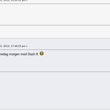
1, 2013, 10:03:31 am »
1, 2013, 17:49:25 pm »
eg fredag morgen med Dash 8