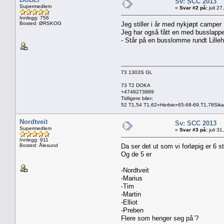
Sv: SCC 2013
Supermedlem
«
Svar #2 på:
juli 2
Innlegg: 756
Bosted: ØRSKOG
Jeg stiller i år med nykjøpt campe
Jeg har også fått en med busslappen
- Står på en busslomme rundt Lille
73 1303S GL
73 T2 DOKA
+4748273889
Tidligere biler;
52 T1,54 T1,62»Herbie»65-68-69,T1,78Sik
Nordtveit
Sv: SCC 2013
Supermedlem
«
Svar #3 på:
juli 3
Innlegg: 911
Bosted: Ålesund
Da ser det ut som vi forløpig er 6 
Og de 5 er
-Nordtveit
-Marius
-Tim
-Martin
-Elliot
-Preben
Flere som henger seg på`?