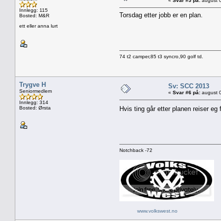
«
Svar #5 på:
august 0
Innlegg: 115
Torsdag etter jobb er en plan.
Bosted: M&R
ett eller anna lurt
74 t2 camper,85 t3 syncro,90 golf td.
Trygve H
Sv: SCC 2013
Seniormedlem
«
Svar #6 på:
august 0
Innlegg: 314
Bosted: Ørsta
Hvis ting går etter planen reiser 
Notchback -72
www.volkswest.no