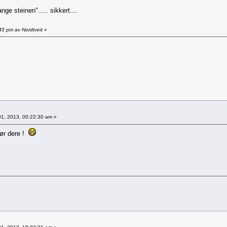
ge steinen"..... sikkert....
45 pm av Nordtveit
»
1, 2013, 00:22:30 am »
før dere !