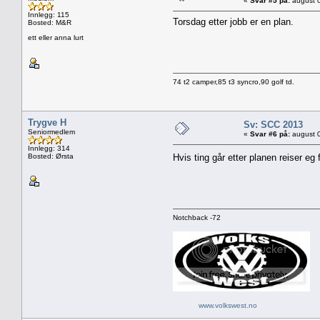
«
Svar #5 på:
august 0
Innlegg: 115
Torsdag etter jobb er en plan.
Bosted: M&R
ett eller anna lurt
74 t2 camper,85 t3 syncro,90 golf td.
Trygve H
Sv: SCC 2013
Seniormedlem
«
Svar #6 på:
august 0
Innlegg: 314
Bosted: Ørsta
Hvis ting går etter planen reiser 
Notchback -72
www.volkswest.no