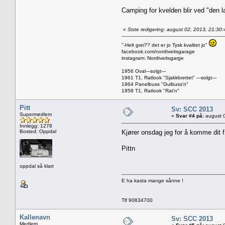
Camping for kvelden blir ved "den lan
«
Siste redigering: august 02, 2013, 21:30:
"-Helt grei?? det er jo Tysk kvalitet jo"
facebook.com/nordtveitsgarage
instagram: Nordtveitsgarge
1956 Oval---solgt---
1961 T1, Ratlook "Sjakkbrettet" ---solgt---
1964 Panelbuss "Gulbuss'n"
1958 T1, Ratlook "Rat'n"
Pitt
Sv: SCC 2013
Supermedlem
«
Svar #4 på:
august 0
Innlegg: 1278
Bosted: Oppdal
Kjører onsdag jeg for å komme dit 
Pittn
oppdal så klart
E ha kasta mange sånne !
Tlf 90834700
Kallenavn
Sv: SCC 2013
Medlem