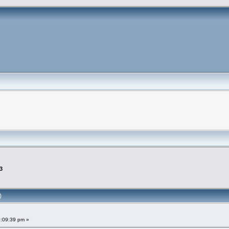
3
)
5:09:39 pm »