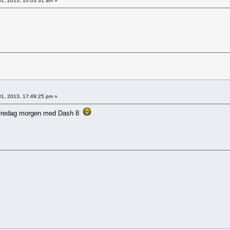
1, 2013, 10:03:31 am »
1, 2013, 17:49:25 pm »
eg fredag morgen med Dash 8