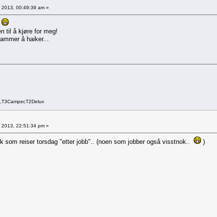
7, 2013, 00:49:39 am »
r
 til å kjøre for meg!
hammer å haiker...
a,T3Camper,T2Delux
1, 2013, 22:51:34 pm »
stk som reiser torsdag "etter jobb".. (noen som jobber også visstnok..
)