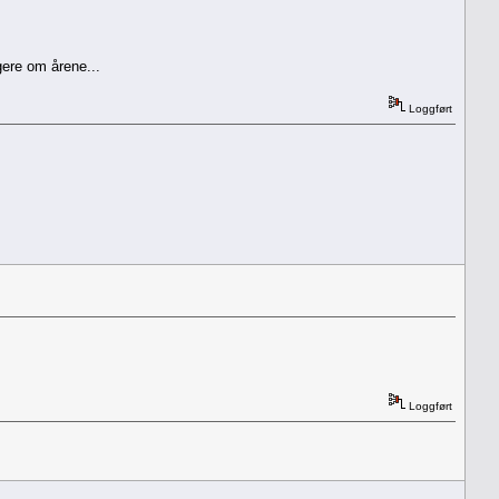
gere om årene...
Loggført
Loggført