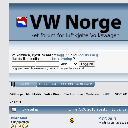
Velkommen,
Gjest
. Vennligst
logg inn
eller
registrer deg
.
Har du ikke mottatt
e-post for aktivering
?
Logg inn med brukernavn, passord og innloggingstid
HOVEDSIDE
HJELP
SØK
LOGG INN
REGISTRER
VWNorge
>
Min klubb
>
Volks West
>
Treff og turer
(Moderator:
LOBO
) >
SCC 201
Sider: [
1
]
Skrevet av
Emne: SCC 2013 (Lest 34423 ganger
Nordtveit
SCC 2013
Supermedlem
«
på:
juli 25, 2013, 1