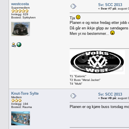
westcosta
Sv: SCC 2013
Supermedlem
«
Svar #7 på:
august 0
Innlegg: 629
Bosted: Sykkylven
Tja
Planen e og reise fredag etter jobb
Då går en ikkje glipp av søndagens
Men yr.no bestemmer...
T1 "Eatonic"
T2 Buss "Metal Jacket"
T4 "Multi"
Knut-Tore Sylte
Sv: SCC 2013
Medlem
«
Svar #8 på:
august 0
Innlegg: 194
Planen er og kjøre buss torsdag mor
Bosted: Rauma