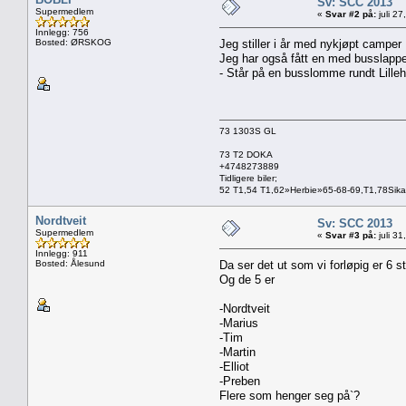
Sv: SCC 2013
Supermedlem
«
Svar #2 på:
juli 2
Innlegg: 756
Bosted: ØRSKOG
Jeg stiller i år med nykjøpt campe
Jeg har også fått en med busslappen
- Står på en busslomme rundt Lille
73 1303S GL
73 T2 DOKA
+4748273889
Tidligere biler;
52 T1,54 T1,62»Herbie»65-68-69,T1,78Sik
Nordtveit
Sv: SCC 2013
Supermedlem
«
Svar #3 på:
juli 3
Innlegg: 911
Bosted: Ålesund
Da ser det ut som vi forløpig er 6 
Og de 5 er
-Nordtveit
-Marius
-Tim
-Martin
-Elliot
-Preben
Flere som henger seg på`?