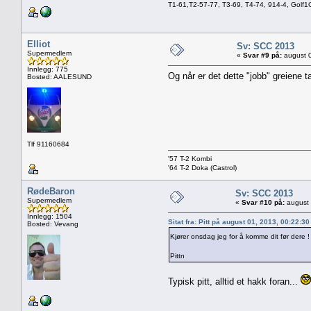
T1-61,T2-57-77, T3-69, T4-74, 914-4, Golf
Elliot
Sv: SCC 2013
Supermedlem
«
Svar #9 på:
august 0
Innlegg: 775
Og når er det dette "jobb" greiene t
Bosted: AALESUND
Tlf 91160684
'57 T-2 Kombi
'64 T-2 Doka (Castrol)
RødeBaron
Sv: SCC 2013
Supermedlem
«
Svar #10 på:
august 
Innlegg: 1504
Sitat fra: Pitt på august 01, 2013, 00:22:3
Bosted: Vevang
Kjører onsdag jeg for å komme dit før dere 
Pittn
Typisk pitt, alltid et hakk foran...