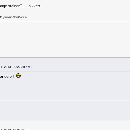
ge steinen"..... sikkert....
45 pm av Nordtveit
»
1, 2013, 00:22:30 am »
før dere !