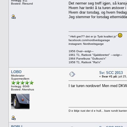
Innlegg: 911
Det nermer seg treff igjen, så kansj
Bosted: Ålesund
Hvem har tenkt å ta turen østover i
Hvem drar torsdag, og hvem fredag
Jeg stemmer for torsdag ettermiddag
"-Helt grei?? det er jo Tysk kvalitet jo"
facebook.com/nordtveitsgarage
instagram: Nordtveitsgarge
1956 Oval---solgt---
1961 T1, Ratlook "Sjakkbrettet" ---solgt---
1964 Panelbuss "Gulbuss'n"
1958 T1, Ratlook "Rat'n"
LOBO
Sv: SCC 2013
Moderator
«
Svar #1 på:
juli 2
Supermedlem
I tar turen nordover! Men med DKW
Innlegg: 6046
Bosted: Akershus
D e ikkje rust der d e hull... bare rundt kante
BOBLI