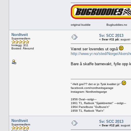
original buddie Bugbuddies.no
Nordtveit
Sv: SCC 2013
Supermedlem
«
Svar #11 på:
august 
Innlegg: 911
Bosted: Ålesund
Været ser lovendes ut også
http://www.yr.no/sted/Norge/Akers
Bare å skaffe barnevakt, fylle opp 
"-Helt grei?? det er jo Tysk kvalitet jo"
facebook.com/nordtveitsgarage
instagram: Nordtveitsgarge
1956 Oval---solgt---
1961 T1, Ratlook "Sjakkbrettet" ---solgt---
1964 Panelbuss "Gulbuss'n"
1958 T1, Ratlook "Rat'n"
Nordtveit
Sv: SCC 2013
Supermedlem
«
Svar #12 på:
august 