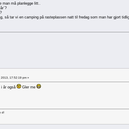
e man må planlegge litt..
 år`?
?
, så tar vi en camping på rasteplassen natt til fredag som man har gjort tidli
5, 2013, 17:52:19 pm »
 i år også
Gler me
n d!