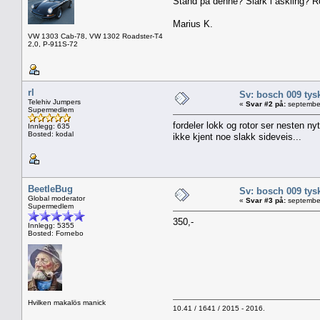
Stand på denne? Slark i askling? Ro
Marius K.
VW 1303 Cab-78, VW 1302 Roadster-T4
2,0, P-911S-72
rl
Sv: bosch 009 tys
Telehiv Jumpers
«
Svar #2 på:
september
Supermedlem
fordeler lokk og rotor ser nesten nytt
Innlegg: 635
Bosted: kodal
ikke kjent noe slakk sideveis...
BeetleBug
Sv: bosch 009 tys
Global moderator
«
Svar #3 på:
september
Supermedlem
350,-
Innlegg: 5355
Bosted: Fornebo
Hvilken makalös manick
10.41 / 1641 / 2015 - 2016.