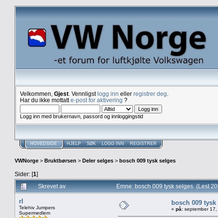
Velkommen,
Gjest
. Vennligst
logg inn
eller
registrer deg
.
Har du ikke mottatt
e-post for aktivering
?
Logg inn med brukernavn, passord og innloggingstid
HOVEDSIDE
HJELP
SØK
LOGG INN
REGISTRER
VWNorge
>
Bruktbørsen
>
Deler selges
>
bosch 009 tysk selges
Sider: [
1
]
Skrevet av
Emne: bosch 009 tysk selges (Lest 2
rl
bosch 009 tysk
Telehiv Jumpers
«
på:
september 17,
Supermedlem