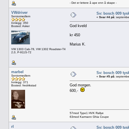
- Det er lettere å ape enn å skape -
VWdriver
Sv: bosch 009 tys
Seniormedlem
«
Svar #4 på:
september
Innlegg: 350
God kveld
Bosted: Asker
kr 450
Marius K.
VW 1303 Cab-78, VW 1302 Roadster-T4
2,0, P-911S-72
marbel
Sv: bosch 009 tys
Seniormedlem
«
Svar #5 på:
september
Innlegg: 371
God morgen.
Bosted: fredrikstad
600,-
57mod Type1 HVK Rallye
63mod Karmann Ghia Coupe
rl
Sv: bosch 009 tys