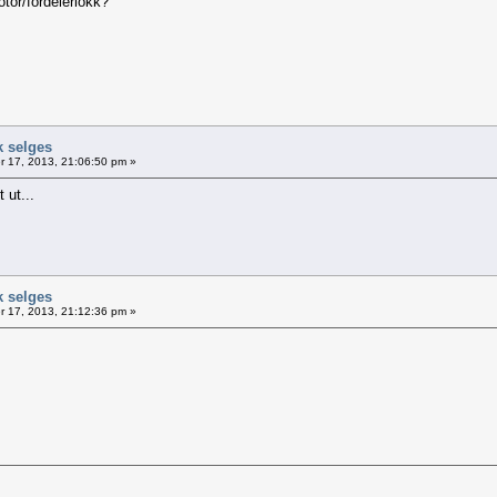
tor/fordelerlokk?
k selges
 17, 2013, 21:06:50 pm »
 ut...
k selges
 17, 2013, 21:12:36 pm »