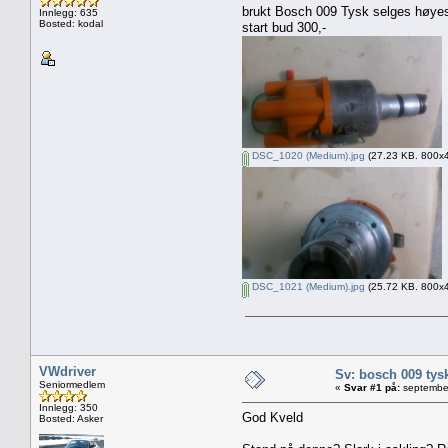
brukt Bosch 009 Tysk selges høyest
Innlegg: 635
Bosted: kodal
start bud 300,-
DSC_1020 (Medium).jpg
(27.23 KB. 800x45
DSC_1021 (Medium).jpg
(25.72 KB. 800x45
VWdriver
Sv: bosch 009 tys
Seniormedlem
«
Svar #1 på:
september
Innlegg: 350
God Kveld
Bosted: Asker