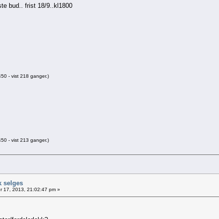
e bud.. frist 18/9..kl1800
0 - vist 218 ganger.)
0 - vist 213 ganger.)
k selges
 17, 2013, 21:02:47 pm »