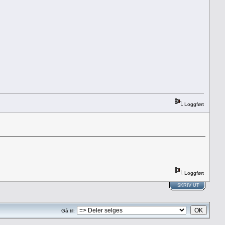
Loggført
Loggført
SKRIV UT
Gå til: