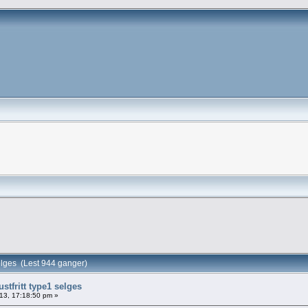
 selges (Lest 944 ganger)
ustfritt type1 selges
13, 17:18:50 pm »