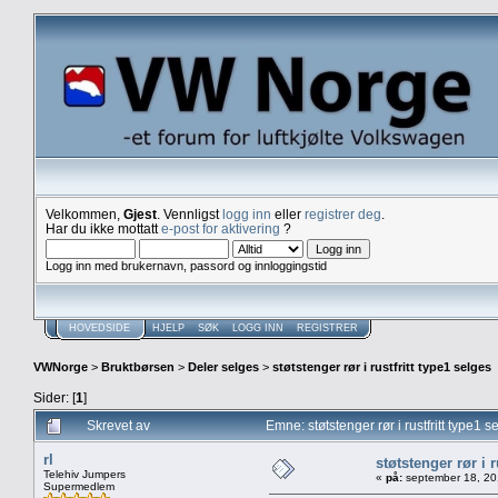
Velkommen,
Gjest
. Vennligst
logg inn
eller
registrer deg
.
Har du ikke mottatt
e-post for aktivering
?
Logg inn med brukernavn, passord og innloggingstid
HOVEDSIDE
HJELP
SØK
LOGG INN
REGISTRER
VWNorge
>
Bruktbørsen
>
Deler selges
>
støtstenger rør i rustfritt type1 selges
Sider: [
1
]
Skrevet av
Emne: støtstenger rør i rustfritt type1
rl
støtstenger rør i r
Telehiv Jumpers
«
på:
september 18, 20
Supermedlem