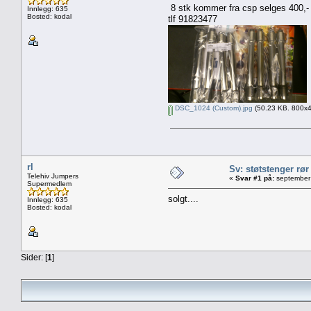
8 stk kommer fra csp selges 400,-
Innlegg: 635
Bosted: kodal
tlf 91823477
DSC_1024 (Custom).jpg
(50.23 KB. 800x45
rl
Sv: støtstenger rør 
Telehiv Jumpers
«
Svar #1 på:
september 
Supermedlem
solgt....
Innlegg: 635
Bosted: kodal
Sider: [
1
]