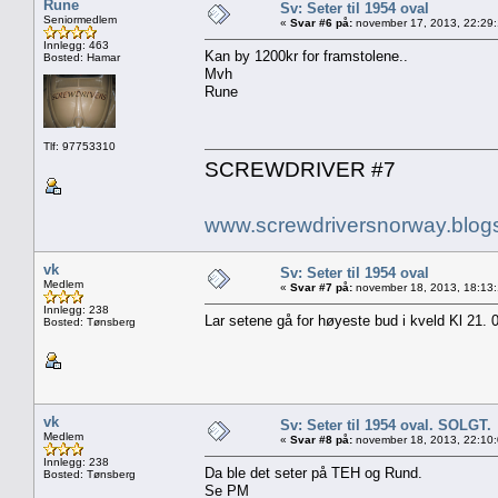
Rune
Sv: Seter til 1954 oval
Seniormedlem
«
Svar #6 på:
november 17, 2013, 22:29:
Innlegg: 463
Kan by 1200kr for framstolene..
Bosted: Hamar
Mvh
Rune
Tlf: 97753310
SCREWDRIVER #7
www.screwdriversnorway.blog
vk
Sv: Seter til 1954 oval
Medlem
«
Svar #7 på:
november 18, 2013, 18:13
Innlegg: 238
Lar setene gå for høyeste bud i kveld Kl 21. 
Bosted: Tønsberg
vk
Sv: Seter til 1954 oval. SOLGT.
Medlem
«
Svar #8 på:
november 18, 2013, 22:10
Innlegg: 238
Da ble det seter på TEH og Rund.
Bosted: Tønsberg
Se PM