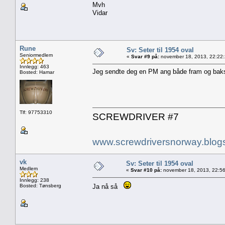
Mvh
Vidar
Rune
Sv: Seter til 1954 oval
Seniormedlem
«
Svar #9 på:
november 18, 2013, 22:22
Innlegg: 463
Jeg sendte deg en PM ang både fram og baks
Bosted: Hamar
Tlf: 97753310
SCREWDRIVER #7
www.screwdriversnorway.blog
vk
Sv: Seter til 1954 oval
Medlem
«
Svar #10 på:
november 18, 2013, 22:56
Innlegg: 238
Bosted: Tønsberg
Ja nå så