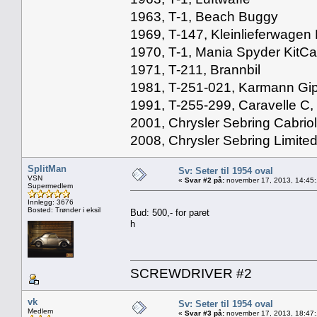
1963, T-1, Beach Buggy
1969, T-147, Kleinlieferwagen 
1970, T-1, Mania Spyder KitCa
1971, T-211, Brannbil
1981, T-251-021, Karmann Gi
1991, T-255-299, Caravelle C,
2001, Chrysler Sebring Cabriol
2008, Chrysler Sebring Limited
SplitMan
Sv: Seter til 1954 oval
VSN
«
Svar #2 på:
november 17, 2013, 14:45
Supermedlem
Innlegg: 3676
Bosted: Trønder i eksil
Bud: 500,- for paret
h
SCREWDRIVER #2
vk
Sv: Seter til 1954 oval
Medlem
«
Svar #3 på:
november 17, 2013, 18:47