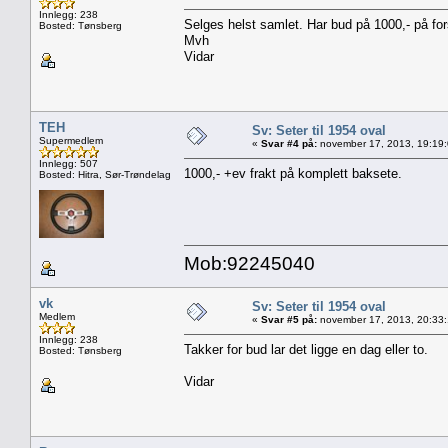
Innlegg: 238
Selges helst samlet. Har bud på 1000,- på for
Bosted: Tønsberg
Mvh
Vidar
TEH
Sv: Seter til 1954 oval
Supermedlem
«
Svar #4 på:
november 17, 2013, 19:19
Innlegg: 507
1000,- +ev frakt på komplett baksete.
Bosted: Hitra, Sør-Trøndelag
Mob:92245040
vk
Sv: Seter til 1954 oval
Medlem
«
Svar #5 på:
november 17, 2013, 20:33
Innlegg: 238
Takker for bud lar det ligge en dag eller to.
Bosted: Tønsberg
Vidar