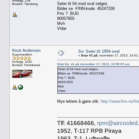
Innlegg: 238
Seter til 54 mod oval selges.
Bosted: Tønsberg
Bilder se FINN-kode: 45247339
Pris ? BUD.
90057855
Mvh
Vidar
Knut Andersen
Sv: Seter til 1954 oval
Supermedlem
«
Svar #1 på:
november 17, 2013, 14:41
Innlegg: 1182
Sitat fra: vk på november 17, 2013, 10:58:03 am
Bosted: Fredrikstad
Seter til 54 mod oval selges.
Bilder se FINN-kode: 45247339
Pris ? BUD.
90057855
Mvh
Vidar
Mye lettere å gjøre slik:
http://www.finn.no/f
Tlf: 41668466,
rpm@aircooled
1952, T-117 RPB Piraya
1963, T-1, Luftwaffe