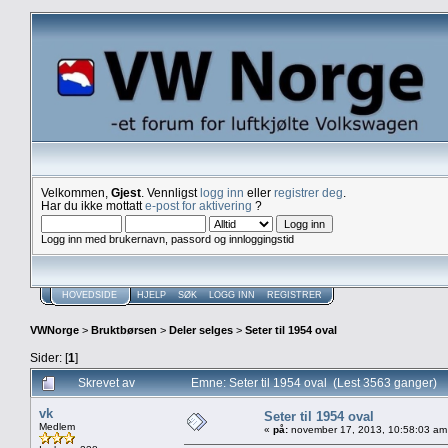
Velkommen,
Gjest
. Vennligst
logg inn
eller
registrer deg
.
Har du ikke mottatt
e-post for aktivering
?
Logg inn med brukernavn, passord og innloggingstid
HOVEDSIDE
HJELP
SØK
LOGG INN
REGISTRER
VWNorge
>
Bruktbørsen
>
Deler selges
>
Seter til 1954 oval
Sider: [
1
]
Skrevet av
Emne: Seter til 1954 oval (Lest 3563 ganger)
vk
Seter til 1954 oval
Medlem
«
på:
november 17, 2013, 10:58:03 am