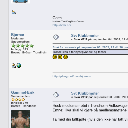
Gorm
Medlem TVWK og Dora Custom
http://tvwk.no/
Bjørnar
Sv: Klubbmøter
Moderator
«
Svar #111 på:
september 04, 2009, 17:
Supermedlem
Sitat fra: svenole på september 03, 2009, 22:44:36 pm
Innlegg: 693
klasse liten c for nybegynnere og fomler.
Bosted: Byåsen Trondheim
http://phlog.net/user/bjornaru
Gammel-Erik
Sv: Klubbmøter
Seniormedlem
«
Svar #112 på:
september 28, 2009, 20:
Innlegg: 370
Husk medlemsmøtet i Trondheim Volkswagenklu
Bosted: Trondheim
Emne: Hva skal vi gjøre på medlemsmøtene i
Ta med din luftkjølte (hvis den ikke har tatt 