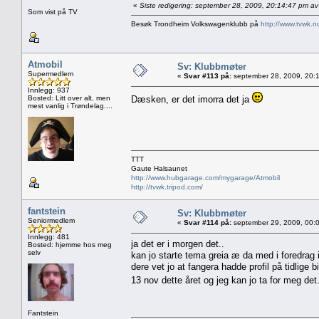
«
Siste redigering: september 28, 2009, 20:14:47 pm a
Som vist på TV
Besøk Trondheim Volkswagenklubb på
http://www.tvwk.n
Atmobil
Sv: Klubbmøter
Supermedlem
«
Svar #113 på:
september 28, 2009, 20:
Innlegg: 937
Bosted: Litt over alt, men
Dæsken, er det imorra det ja
mest vanlig i Trøndelag....
TTT
Gaute Halsaunet
http://www.hubgarage.com/mygarage/Atmobil
http://tvwk.tripod.com/
fantstein
Sv: Klubbmøter
Seniormedlem
«
Svar #114 på:
september 29, 2009, 00:
Innlegg: 481
ja det er i morgen det..
Bosted: hjemme hos meg
selv
kan jo starte tema greia æ da med i foredrag
dere vet jo at fangera hadde profil på tidlige b
13 nov dette året og jeg kan jo ta for meg det
Fantstein