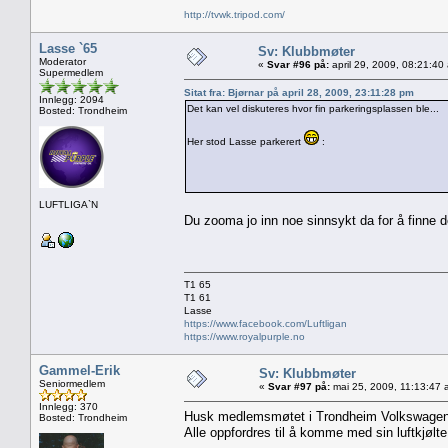
http://tvwk.tripod.com/
Lasse `65
Sv: Klubbmøter
Moderator
«
Svar #96 på:
april 29, 2009, 08:21:40
Supermedlem
Sitat fra: Bjørnar på april 28, 2009, 23:11:28 pm
Innlegg: 2094
Det kan vel diskuteres hvor fin parkeringsplassen ble...
Bosted: Trondheim
Her stod Lasse parkerert
:
LUFTLIGA`N
Du zooma jo inn noe sinnsykt da for å finne d
T1 65
T1 61
Lasse
https://www.facebook.com/Luftligan
https://www.royalpurple.no
Gammel-Erik
Sv: Klubbmøter
Seniormedlem
«
Svar #97 på:
mai 25, 2009, 11:13:47 
Innlegg: 370
Husk medlemsmøtet i Trondheim Volkswagenklu
Bosted: Trondheim
Alle oppfordres til å komme med sin luftkjølte