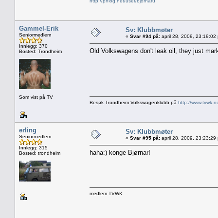
http://phlog.net/user/bjornaru
Gammel-Erik
Sv: Klubbmøter
Seniormedlem
«
Svar #94 på:
april 28, 2009, 23:19:02
Innlegg: 370
Old Volkswagens don't leak oil, they just mark
Bosted: Trondheim
Som vist på TV
Besøk Trondheim Volkswagenklubb på
http://www.tvwk.n
erling
Sv: Klubbmøter
Seniormedlem
«
Svar #95 på:
april 28, 2009, 23:23:29
Innlegg: 315
haha:) konge Bjørnar!
Bosted: trondheim
medlem TVWK