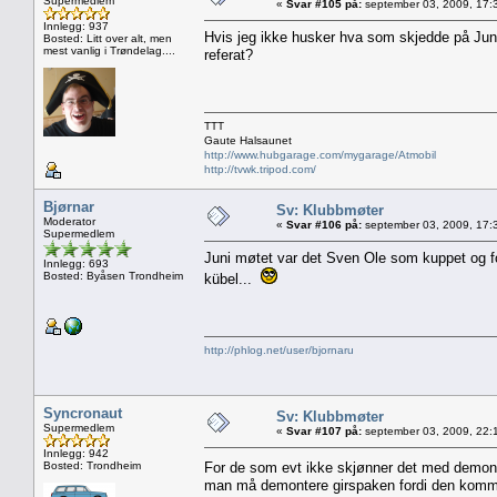
Supermedlem
«
Svar #105 på:
september 03, 2009, 17:
Innlegg: 937
Hvis jeg ikke husker hva som skjedde på Juni
Bosted: Litt over alt, men
mest vanlig i Trøndelag....
referat?
TTT
Gaute Halsaunet
http://www.hubgarage.com/mygarage/Atmobil
http://tvwk.tripod.com/
Bjørnar
Sv: Klubbmøter
Moderator
«
Svar #106 på:
september 03, 2009, 17:
Supermedlem
Juni møtet var det Sven Ole som kuppet og fo
Innlegg: 693
Bosted: Byåsen Trondheim
kübel...
http://phlog.net/user/bjornaru
Syncronaut
Sv: Klubbmøter
Supermedlem
«
Svar #107 på:
september 03, 2009, 22:
Innlegg: 942
Bosted: Trondheim
For de som evt ikke skjønner det med demonte
man må demontere girspaken fordi den kommer 