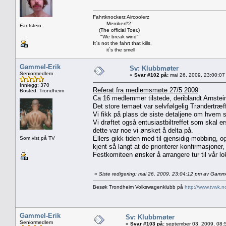
Fahrtknockerz Aircoolerz
Member#2
Fantstein
(The official Toer.)
"We break wind"
It`s not the fahrt that kills,
it`s the smell
Gammel-Erik
Sv: Klubbmøter
Seniormedlem
«
Svar #102 på:
mai 26, 2009, 23:00:07
Innlegg: 370
Referat fra medlemsmøte 27/5 2009
Bosted: Trondheim
Ca 16 medlemmer tilstede, deriblandt Arnstei
Det store temaet var selvfølgelig Trøndertr
Vi fikk på plass de siste detaljene om hvem s
Vi drøftet også entusiastbiltreffet som skal 
dette var noe vi ønsket å delta på.
Ellers gikk tiden med til gjensidig mobbing, o
Som vist på TV
kjent så langt at de prioriterer konfirmasjoner
Festkomiteen ønsker å arrangere tur til vår lo
«
Siste redigering: mai 26, 2009, 23:04:12 pm av Gamme
Besøk Trondheim Volkswagenklubb på
http://www.tvwk.n
Gammel-Erik
Sv: Klubbmøter
Seniormedlem
«
Svar #103 på:
september 03, 2009, 08: