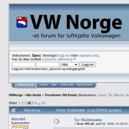
Velkommen,
Gjest
. Vennligst
logg inn
eller
registrer deg
.
Har du ikke mottatt
e-post for aktivering
?
Logg inn med brukernavn, passord og innloggingstid
HOVEDSIDE
HJELP
SØK
LOGG INN
REGISTRER
VWNorge
>
Min klubb
>
Trondheim VW Klubb
(Moderatorer:
Lasse `65
,
Bjørnar
,
Bu
Sider:
1
2
3
[
4
]
5
6
...
10
Skrevet av
Emne: Klubbmøter (Lest 284402 ganger)
Atmobil
Sv: Klubbmøter
Supermedlem
«
Svar #90 på:
april 02, 2009, 21:24:21