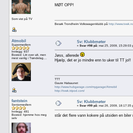
MØT OPP!
Som vist på TV
Besøk Trondheim Volkswagenklubb på
http://www.tvwk.n
Atmobil
Sv: Klubbmøter
Supermedlem
«
Svar #98 på:
mai 25, 2009, 15:29:03 
Innlegg: 937
Bosted: Litt over alt, men
Jøss, allerede
mest vanlig i Trøndelag....
Hjælp, det er jo mindre enn to uker til TT jo!!
TTT
Gaute Halsaunet
http://www.hubgarage.com/mygarage/Atmobil
http://tvwk.tripod.com/
fantstein
Sv: Klubbmøter
Seniormedlem
«
Svar #99 på:
mai 26, 2009, 18:17:35 
Innlegg: 481
Bosted: hjemme hos meg
står det flere vann kokere på utsiden en bile
selv