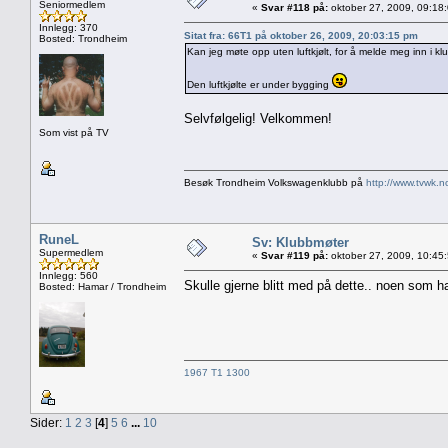
Seniormedlem
«
Svar #118 på:
oktober 27, 2009, 09:18
Innlegg: 370
Sitat fra: 66T1 på oktober 26, 2009, 20:03:15 pm
Bosted: Trondheim
Kan jeg møte opp uten luftkjølt, for å melde meg inn i k
Den luftkjølte er under bygging
Selvfølgelig! Velkommen!
Som vist på TV
Besøk Trondheim Volkswagenklubb på
http://www.tvwk.n
RuneL
Sv: Klubbmøter
Supermedlem
«
Svar #119 på:
oktober 27, 2009, 10:45
Innlegg: 560
Skulle gjerne blitt med på dette.. noen som h
Bosted: Hamar / Trondheim
1967 T1 1300
Sider:
1
2
3
[
4
]
5
6
...
10