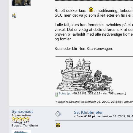
------------------------------------------------------------------
Æ loft dokker kurs
i modifisering, forbed
SCC men det va jo som å leit etter en fis i ei
I alle fall, kurs kan fremdeles avholdes på et
vinkel. Det er viktig at dette utføres slik at de
prøven bli avholdt med alle nødvendige koment
og fomler.
Kursleder blir Herr Krankenwagen.
Schw..jpg
(46.94 KB, 337x192 - vist 708 ganger.)
«
Siste redigering: september 03, 2009, 23:54:57 pm av
Syncronaut
Sv: Klubbmøter
Supermedlem
«
Svar #110 på:
september 04, 2009, 09:
Innlegg: 942
Bosted: Trondheim