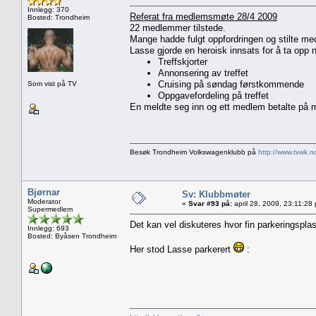
Innlegg: 370
Referat fra medlemsmøte 28/4 2009
Bosted: Trondheim
22 medlemmer tilstede.
Mange hadde fulgt oppfordringen og stilte med s
Lasse gjorde en heroisk innsats for å ta opp n
Treffskjorter
Annonsering av treffet
Cruising på søndag førstkommende
Som vist på TV
Oppgavefordeling på treffet
En meldte seg inn og ett medlem betalte på m
Besøk Trondheim Volkswagenklubb på
http://www.tvwk.n
Bjørnar
Sv: Klubbmøter
Moderator
«
Svar #93 på:
april 28, 2009, 23:11:28
Supermedlem
Det kan vel diskuteres hvor fin parkeringsplas
Innlegg: 693
Bosted: Byåsen Trondheim
Her stod Lasse parkerert
: