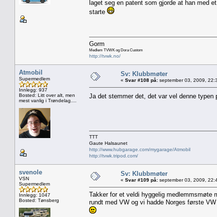
laget seg en patent som gjorde at han med et
starte
Gorm
Medlem TVWK og Dora Custom
http://tvwk.no/
Atmobil
Sv: Klubbmøter
Supermedlem
«
Svar #108 på:
september 03, 2009, 22:
Innlegg: 937
Bosted: Litt over alt, men
Ja det stemmer det, det var vel denne typen p
mest vanlig i Trøndelag....
TTT
Gaute Halsaunet
http://www.hubgarage.com/mygarage/Atmobil
http://tvwk.tripod.com/
svenole
Sv: Klubbmøter
VSN
«
Svar #109 på:
september 03, 2009, 22:
Supermedlem
Takker for et veldi hyggelig medlemmsmøte 
Innlegg: 1047
Bosted: Tønsberg
rundt med VW og vi hadde Norges første VW v