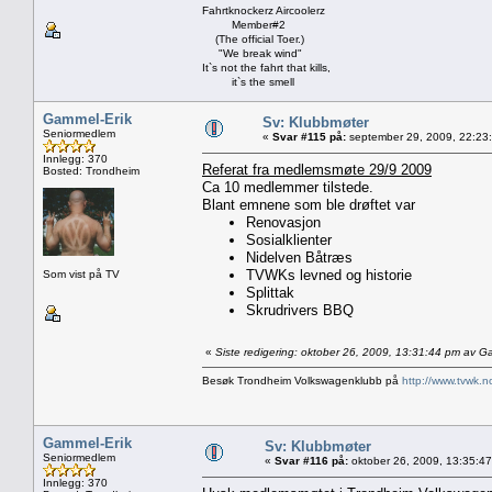
Fahrtknockerz Aircoolerz
Member#2
(The official Toer.)
"We break wind"
It`s not the fahrt that kills,
it`s the smell
Gammel-Erik
Sv: Klubbmøter
Seniormedlem
«
Svar #115 på:
september 29, 2009, 22:23
Innlegg: 370
Referat fra medlemsmøte 29/9 2009
Bosted: Trondheim
Ca 10 medlemmer tilstede.
Blant emnene som ble drøftet var
Renovasjon
Sosialklienter
Nidelven Båtræs
TVWKs levned og historie
Som vist på TV
Splittak
Skrudrivers BBQ
«
Siste redigering: oktober 26, 2009, 13:31:44 pm av G
Besøk Trondheim Volkswagenklubb på
http://www.tvwk.n
Gammel-Erik
Sv: Klubbmøter
Seniormedlem
«
Svar #116 på:
oktober 26, 2009, 13:35:4
Innlegg: 370