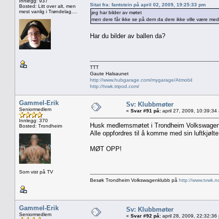
Innlegg: 937
Sitat fra: fantstein på april 02, 2009, 19:25:33 pm
Bosted: Litt over alt, men
mest vanlig i Trøndelag....
jeg har bilder av møtet
men dere får ikke se på dem da dere ikke ville være med
Har du bilder av ballen da?
TTT
Gaute Halsaunet
http://www.hubgarage.com/mygarage/Atmobil
http://tvwk.tripod.com/
Gammel-Erik
Sv: Klubbmøter
Seniormedlem
«
Svar #91 på:
april 27, 2009, 10:39:34
Innlegg: 370
Husk medlemsmøtet i Trondheim Volkswagenklu
Bosted: Trondheim
Alle oppfordres til å komme med sin luftkjølte
MØT OPP!
Som vist på TV
Besøk Trondheim Volkswagenklubb på
http://www.tvwk.n
Gammel-Erik
Sv: Klubbmøter
Seniormedlem
«
Svar #92 på:
april 28, 2009, 22:32:36