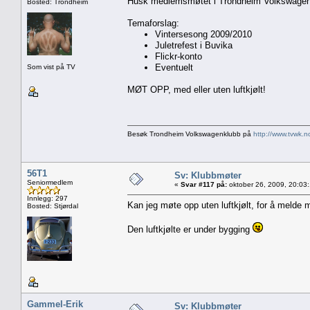
Husk medlemsmøtet i Trondheim Volkswagenk
Bosted: Trondheim
Temaforslag:
Vintersesong 2009/2010
Juletrefest i Buvika
Flickr-konto
Eventuelt
Som vist på TV
MØT OPP, med eller uten luftkjølt!
Besøk Trondheim Volkswagenklubb på
http://www.tvwk.n
56T1
Sv: Klubbmøter
Seniormedlem
«
Svar #117 på:
oktober 26, 2009, 20:03
Innlegg: 297
Kan jeg møte opp uten luftkjølt, for å melde 
Bosted: Stjørdal
Den luftkjølte er under bygging
Gammel-Erik
Sv: Klubbmøter