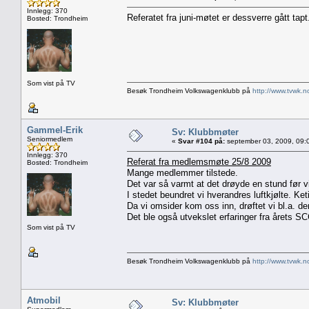
Innlegg: 370
Referatet fra juni-møtet er dessverre gått tapt
Bosted: Trondheim
Som vist på TV
Besøk Trondheim Volkswagenklubb på
http://www.tvwk.n
Gammel-Erik
Sv: Klubbmøter
Seniormedlem
«
Svar #104 på:
september 03, 2009, 09:
Innlegg: 370
Referat fra medlemsmøte 25/8 2009
Bosted: Trondheim
Mange medlemmer tilstede.
Det var så varmt at det drøyde en stund før vi
I stedet beundret vi hverandres luftkjølte. Ke
Da vi omsider kom oss inn, drøftet vi bl.a. d
Det ble også utvekslet erfaringer fra årets SC
Som vist på TV
Besøk Trondheim Volkswagenklubb på
http://www.tvwk.n
Atmobil
Sv: Klubbmøter