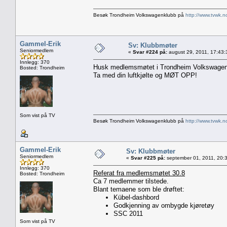
Besøk Trondheim Volkswagenklubb på
http://www.tvwk.n
Gammel-Erik
Sv: Klubbmøter
Seniormedlem
«
Svar #224 på:
august 29, 2011, 17:43:
Innlegg: 370
Husk medlemsmøtet i Trondheim Volkswagenk
Bosted: Trondheim
Ta med din luftkjølte og MØT OPP!
Som vist på TV
Besøk Trondheim Volkswagenklubb på
http://www.tvwk.n
Gammel-Erik
Sv: Klubbmøter
Seniormedlem
«
Svar #225 på:
september 01, 2011, 20:
Innlegg: 370
Referat fra medlemsmøtet 30.8
Bosted: Trondheim
Ca 7 medlemmer tilstede.
Blant temaene som ble drøftet:
Kübel-dashbord
Godkjenning av ombygde kjøretøy
SSC 2011
Som vist på TV