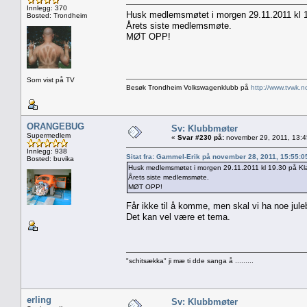
Innlegg: 370
Husk medlemsmøtet i morgen 29.11.2011 kl 1
Bosted: Trondheim
Årets siste medlemsmøte.
MØT OPP!
Som vist på TV
Besøk Trondheim Volkswagenklubb på
http://www.tvwk.n
ORANGEBUG
Sv: Klubbmøter
Supermedlem
«
Svar #230 på:
november 29, 2011, 13:4
Innlegg: 938
Sitat fra: Gammel-Erik på november 28, 2011, 15:55:
Bosted: buvika
Husk medlemsmøtet i morgen 29.11.2011 kl 19.30 på Kl
Årets siste medlemsmøte.
MØT OPP!
Får ikke til å komme, men skal vi ha noe juleb
Det kan vel være et tema.
"schitsækka" ji mæ ti dde sanga å .........
erling
Sv: Klubbmøter