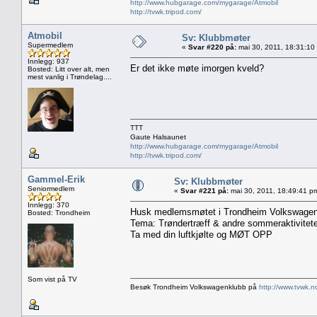
http://www.hubgarage.com/mygarage/Atmobil
http://tvwk.tripod.com/
Atmobil
Sv: Klubbmøter
Supermedlem
«
Svar #220 på:
mai 30, 2011, 18:31:10
Innlegg: 937
Er det ikke møte imorgen kveld?
Bosted: Litt over alt, men
mest vanlig i Trøndelag....
TTT
Gaute Halsaunet
http://www.hubgarage.com/mygarage/Atmobil
http://tvwk.tripod.com/
Gammel-Erik
Sv: Klubbmøter
Seniormedlem
«
Svar #221 på:
mai 30, 2011, 18:49:41 p
Innlegg: 370
Husk medlemsmøtet i Trondheim Volkswagenkl
Bosted: Trondheim
Tema: Trøndertræff & andre sommeraktivitete
Ta med din luftkjølte og MØT OPP
Som vist på TV
Besøk Trondheim Volkswagenklubb på
http://www.tvwk.n