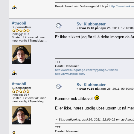
Besøk Trondheim Volkswagenklubb på
http://www.tvwk.n
Atmobil
Sv: Klubbmøter
Supermedlem
«
Svar #218 på:
april 25, 2011, 17:13:0
Innlegg: 937
Er ikke sikkert jeg får til å delta imorgen da 
Bosted: Litt over alt, men
mest vanlig i Trøndelag....
TTT
Gaute Halsaunet
http://www.hubgarage.com/mygarage/Atmobil
http://tvwk.tripod.com/
Atmobil
Sv: Klubbmøter
Supermedlem
«
Svar #219 på:
april 26, 2011, 00:50:4
Innlegg: 937
Bosted: Litt over alt, men
Kommer nok allikevell
mest vanlig i Trøndelag....
Eller ikke, høres utrolig ubeslutsom ut nå men 
«
Siste redigering: april 26, 2011, 22:00:01 pm av Atmob
TTT
Gaute Halsaunet