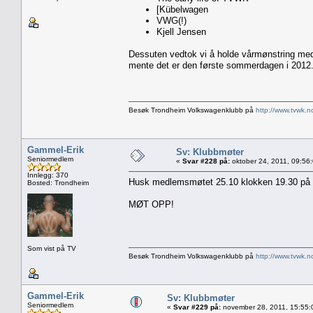
[Kübelwagen
VWG(!)
Kjell Jensen
Dessuten vedtok vi å holde vårmønstring med 
mente det er den første sommerdagen i 2012
Besøk Trondheim Volkswagenklubb på
http://www.tvwk.n
Gammel-Erik
Sv: Klubbmøter
Seniormedlem
«
Svar #228 på:
oktober 24, 2011, 09:56
Innlegg: 370
Husk medlemsmøtet 25.10 klokken 19.30 på 
Bosted: Trondheim
MØT OPP!
Som vist på TV
Besøk Trondheim Volkswagenklubb på
http://www.tvwk.n
Gammel-Erik
Sv: Klubbmøter
Seniormedlem
«
Svar #229 på:
november 28, 2011, 15:55: