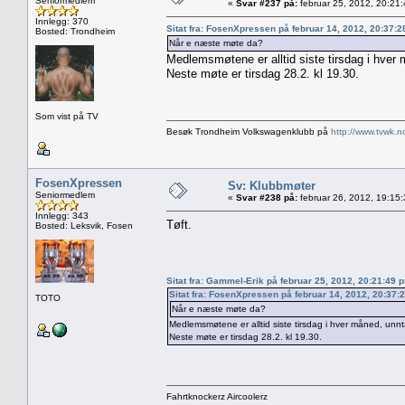
Seniormedlem
«
Svar #237 på:
februar 25, 2012, 20:21
Innlegg: 370
Sitat fra: FosenXpressen på februar 14, 2012, 20:37:
Bosted: Trondheim
Når e næste møte da?
Medlemsmøtene er alltid siste tirsdag i hver 
Neste møte er tirsdag 28.2. kl 19.30.
Som vist på TV
Besøk Trondheim Volkswagenklubb på
http://www.tvwk.n
FosenXpressen
Sv: Klubbmøter
Seniormedlem
«
Svar #238 på:
februar 26, 2012, 19:15
Innlegg: 343
Tøft.
Bosted: Leksvik, Fosen
Sitat fra: Gammel-Erik på februar 25, 2012, 20:21:49 
Sitat fra: FosenXpressen på februar 14, 2012, 20:37:
TOTO
Når e næste møte da?
Medlemsmøtene er alltid siste tirsdag i hver måned, unnt
Neste møte er tirsdag 28.2. kl 19.30.
Fahrtknockerz Aircoolerz