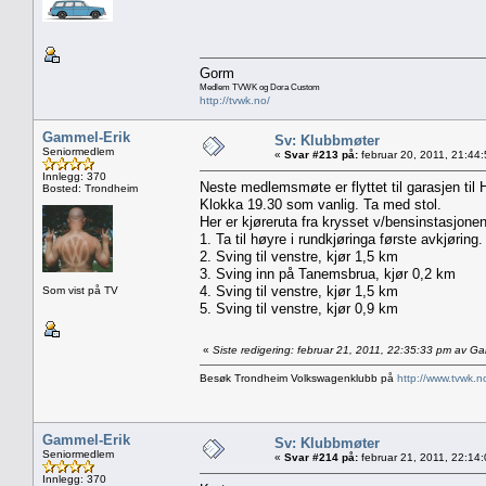
Gorm
Medlem TVWK og Dora Custom
http://tvwk.no/
Gammel-Erik
Sv: Klubbmøter
Seniormedlem
«
Svar #213 på:
februar 20, 2011, 21:44
Innlegg: 370
Neste medlemsmøte er flyttet til garasjen til
Bosted: Trondheim
Klokka 19.30 som vanlig. Ta med stol.
Her er kjøreruta fra krysset v/bensinstasjon
1. Ta til høyre i rundkjøringa første avkjørin
2. Sving til venstre, kjør 1,5 km
3. Sving inn på Tanemsbrua, kjør 0,2 km
4. Sving til venstre, kjør 1,5 km
Som vist på TV
5. Sving til venstre, kjør 0,9 km
«
Siste redigering: februar 21, 2011, 22:35:33 pm av G
Besøk Trondheim Volkswagenklubb på
http://www.tvwk.n
Gammel-Erik
Sv: Klubbmøter
Seniormedlem
«
Svar #214 på:
februar 21, 2011, 22:14
Innlegg: 370