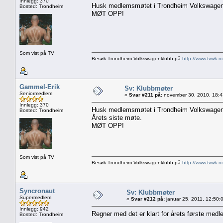
Innlegg: 370
Husk medlemsmøtet i Trondheim Volkswagenk
Bosted: Trondheim
MØT OPP!
Som vist på TV
Besøk Trondheim Volkswagenklubb på
http://www.tvwk.n
Gammel-Erik
Sv: Klubbmøter
Seniormedlem
«
Svar #211 på:
november 30, 2010, 18:4
Innlegg: 370
Husk medlemsmøtet i Trondheim Volkswagenk
Bosted: Trondheim
Årets siste møte.
MØT OPP!
Som vist på TV
Besøk Trondheim Volkswagenklubb på
http://www.tvwk.n
Syncronaut
Sv: Klubbmøter
Supermedlem
«
Svar #212 på:
januar 25, 2011, 12:50:
Innlegg: 942
Regner med det er klart for årets første medle
Bosted: Trondheim