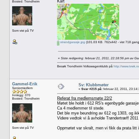
Kart
Bosted: Trondheim
Som vist på TV
strandgarasje.jpg
(101.03 KB. 762x442 - vist 718 gang
«
Siste redigering: februar 21, 2011, 22:18:56 pm av G
Besøk Trondheim Volkswagenklubb på
http://www.tvwk.n
Gammel-Erik
Sv: Klubbmøter
Seniormedlem
«
Svar #215 på:
februar 22, 2011, 23:14
Innlegg: 370
Referat fra medlemsmøte 22/2
Bosted: Trondheim
Møtet ble holdt i 612 RS's egenbygde garasje
Ca 4 medlemmer til stede.
Det ble mye beundring av 612 og 1303, og ikk
Videre vedtok vi å avholde Trøndertræff 201
Oppmøtet var skralt, men vi fikk da prata litt 
Som vist på TV