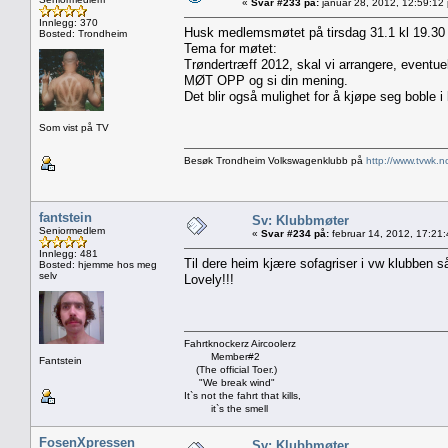
«
Svar #233 på:
januar 28, 2012, 12:59:12
Innlegg: 370
Husk medlemsmøtet på tirsdag 31.1 kl 19.30
Bosted: Trondheim
Tema for møtet:
Trøndertræff 2012, skal vi arrangere, eventue
MØT OPP og si din mening.
Det blir også mulighet for å kjøpe seg boble i
Som vist på TV
Besøk Trondheim Volkswagenklubb på
http://www.tvwk.n
fantstein
Sv: Klubbmøter
Seniormedlem
«
Svar #234 på:
februar 14, 2012, 17:21
Innlegg: 481
Til dere heim kjære sofagriser i vw klubben s
Bosted: hjemme hos meg
selv
Lovely!!!
Fahrtknockerz Aircoolerz
Member#2
Fantstein
(The official Toer.)
"We break wind"
It`s not the fahrt that kills,
it`s the smell
FosenXpressen
Sv: Klubbmøter