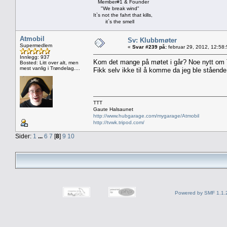
Member#1 & Founder
"We break wind"
It`s not the fahrt that kills,
it`s the smell
Atmobil
Sv: Klubbmøter
Supermedlem
«
Svar #239 på:
februar 29, 2012, 12:58
Innlegg: 937
Kom det mange på møtet i går? Noe nytt om 
Bosted: Litt over alt, men
mest vanlig i Trøndelag....
Fikk selv ikke til å komme da jeg ble ståend
TTT
Gaute Halsaunet
http://www.hubgarage.com/mygarage/Atmobil
http://tvwk.tripod.com/
Sider:
1
...
6
7
[
8
]
9
10
Powered by SMF 1.1.