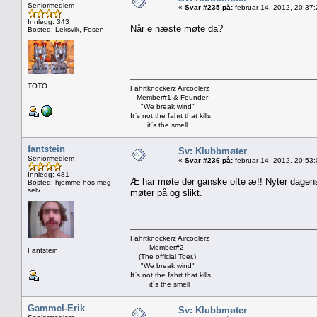
Seniormedlem
«
Svar #235 på:
februar 14, 2012, 20:37
Innlegg: 343
Når e næste møte da?
Bosted: Leksvik, Fosen
TOTO
Fahrtknockerz Aircoolerz
Member#1 & Founder
"We break wind"
It`s not the fahrt that kills,
it`s the smell
fantstein
Sv: Klubbmøter
Seniormedlem
«
Svar #236 på:
februar 14, 2012, 20:53
Innlegg: 481
Æ har møte der ganske ofte æ!! Nyter dagens d
Bosted: hjemme hos meg
selv
møter på og slikt.
Fahrtknockerz Aircoolerz
Member#2
Fantstein
(The official Toer.)
"We break wind"
It`s not the fahrt that kills,
it`s the smell
Gammel-Erik
Sv: Klubbmøter