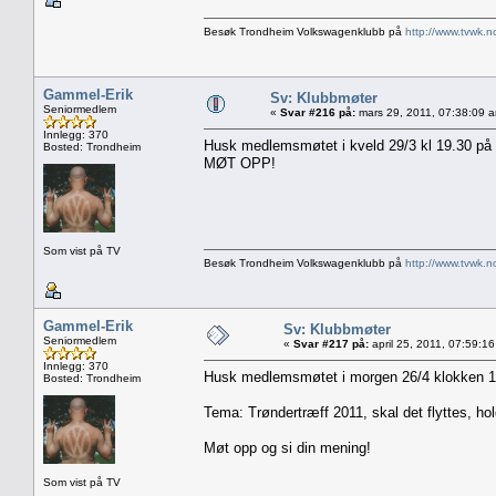
Besøk Trondheim Volkswagenklubb på
http://www.tvwk.n
Gammel-Erik
Sv: Klubbmøter
Seniormedlem
«
Svar #216 på:
mars 29, 2011, 07:38:09 
Innlegg: 370
Husk medlemsmøtet i kveld 29/3 kl 19.30 på
Bosted: Trondheim
MØT OPP!
Som vist på TV
Besøk Trondheim Volkswagenklubb på
http://www.tvwk.n
Gammel-Erik
Sv: Klubbmøter
Seniormedlem
«
Svar #217 på:
april 25, 2011, 07:59:1
Innlegg: 370
Husk medlemsmøtet i morgen 26/4 klokken 1
Bosted: Trondheim
Tema: Trøndertræff 2011, skal det flyttes, ho
Møt opp og si din mening!
Som vist på TV