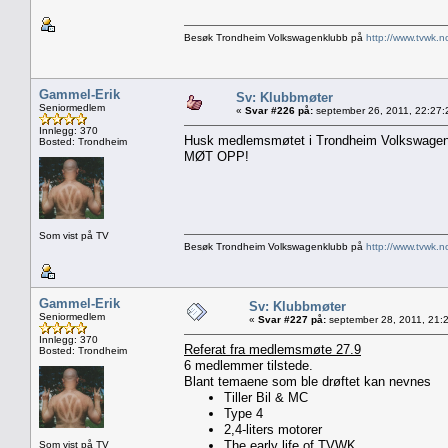
Besøk Trondheim Volkswagenklubb på
http://www.tvwk.n
Gammel-Erik
Sv: Klubbmøter
Seniormedlem
«
Svar #226 på:
september 26, 2011, 22:27:
Innlegg: 370
Husk medlemsmøtet i Trondheim Volkswagenk
Bosted: Trondheim
MØT OPP!
Som vist på TV
Besøk Trondheim Volkswagenklubb på
http://www.tvwk.n
Gammel-Erik
Sv: Klubbmøter
Seniormedlem
«
Svar #227 på:
september 28, 2011, 21:
Innlegg: 370
Referat fra medlemsmøte 27.9
Bosted: Trondheim
6 medlemmer tilstede.
Blant temaene som ble drøftet kan nevnes
Tiller Bil & MC
Type 4
2,4-liters motorer
The early life of TVWK
Som vist på TV