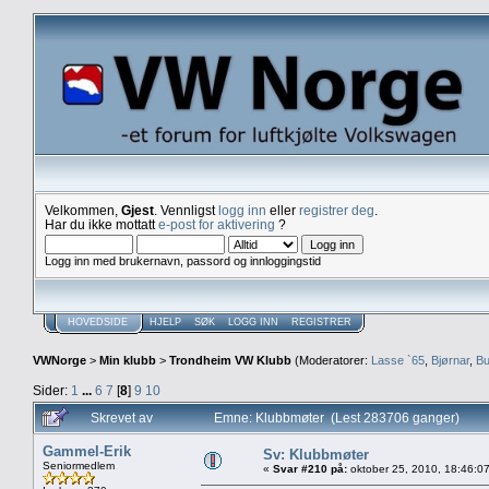
Velkommen,
Gjest
. Vennligst
logg inn
eller
registrer deg
.
Har du ikke mottatt
e-post for aktivering
?
Logg inn med brukernavn, passord og innloggingstid
HOVEDSIDE
HJELP
SØK
LOGG INN
REGISTRER
VWNorge
>
Min klubb
>
Trondheim VW Klubb
(Moderatorer:
Lasse `65
,
Bjørnar
,
Bu
Sider:
1
...
6
7
[
8
]
9
10
Skrevet av
Emne: Klubbmøter (Lest 283706 ganger)
Gammel-Erik
Sv: Klubbmøter
Seniormedlem
«
Svar #210 på:
oktober 25, 2010, 18:46:0