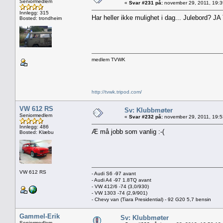
Seniormedlem
«
Svar #231 på:
november 29, 2011, 19:3
Innlegg: 315
Har heller ikke mulighet i dag... Julebord? J
Bosted: trondheim
medlem TVWK
http://tvwk.tripod.com/
VW 612 RS
Sv: Klubbmøter
Seniormedlem
«
Svar #232 på:
november 29, 2011, 19:5
Innlegg: 486
Æ må jobb som vanlig :-(
Bosted: Klæbu
VW 612 RS
- Audi S6 -97 avant
- Audi A4 -97 1.8TQ avant
- VW 412/6 -74 (3,0/930)
- VW 1303 -74 (2,9/901)
- Chevy van (Tiara Presidential) - 92 G20 5,7 bensin
Gammel-Erik
Sv: Klubbmøter
Seniormedlem