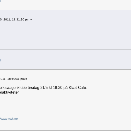
l
0, 2011, 18:31:10 pm »
l
2011, 18:49:41 pm »
kswagenklubb tirsdag 31/5 kl 19.30 på Klæt Café.
aktiviteter.
//www.tvwk.no