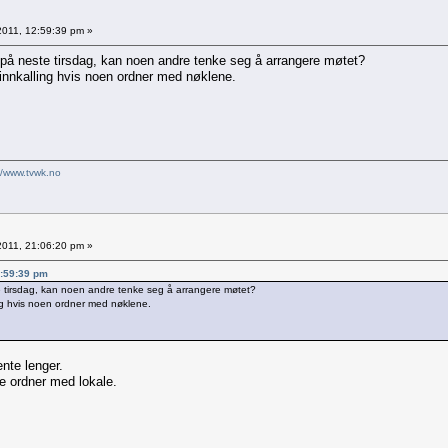
 2011, 12:59:39 pm »
 på neste tirsdag, kan noen andre tenke seg å arrangere møtet?
 innkalling hvis noen ordner med nøklene.
//www.tvwk.no
 2011, 21:06:20 pm »
2:59:39 pm
e tirsdag, kan noen andre tenke seg å arrangere møtet?
ing hvis noen ordner med nøklene.
ente lenger.
e ordner med lokale.