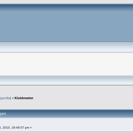
garella
) >
Klubbmøter
ger)
5, 2010, 18:46:07 pm »