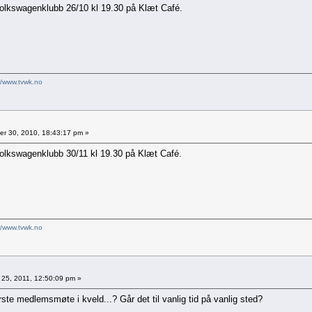
lkswagenklubb 26/10 kl 19.30 på Klæt Café.
//www.tvwk.no
r 30, 2010, 18:43:17 pm »
lkswagenklubb 30/11 kl 19.30 på Klæt Café.
//www.tvwk.no
 25, 2011, 12:50:09 pm »
rste medlemsmøte i kveld...? Går det til vanlig tid på vanlig sted?