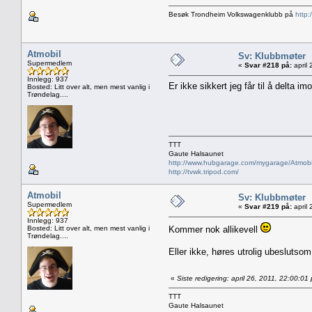
Besøk Trondheim Volkswagenklubb på
http:
Atmobil
Sv: Klubbmøter
Supermedlem
«
Svar #218 på:
april 
Innlegg: 937
Er ikke sikkert jeg får til å delta i
Bosted: Litt over alt, men mest vanlig i
Trøndelag....
TTT
Gaute Halsaunet
http://www.hubgarage.com/mygarage/Atmobi
http://tvwk.tripod.com/
Atmobil
Sv: Klubbmøter
Supermedlem
«
Svar #219 på:
april 
Innlegg: 937
Bosted: Litt over alt, men mest vanlig i
Kommer nok allikevell
Trøndelag....
Eller ikke, høres utrolig ubeslutsom
«
Siste redigering: april 26, 2011, 22:00:01
TTT
Gaute Halsaunet