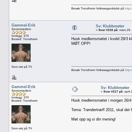
Besøk Trondheim Volkswagenklubb på
http:
Gammel-Erik
Sv: Klubbmøter
Seniormedlem
«
Svar #216 på:
mars 29, 
Innlegg: 370
Husk medlemsmøtet i kveld 29/3 kl
Bosted: Trondheim
MØT OPP!
Som vist på TV
Besøk Trondheim Volkswagenklubb på
http:
Gammel-Erik
Sv: Klubbmøter
Seniormedlem
«
Svar #217 på:
april 
Innlegg: 370
Husk medlemsmøtet i morgen 26/4 
Bosted: Trondheim
Tema: Trøndertræff 2011, skal det f
Møt opp og si din mening!
Som vist på TV