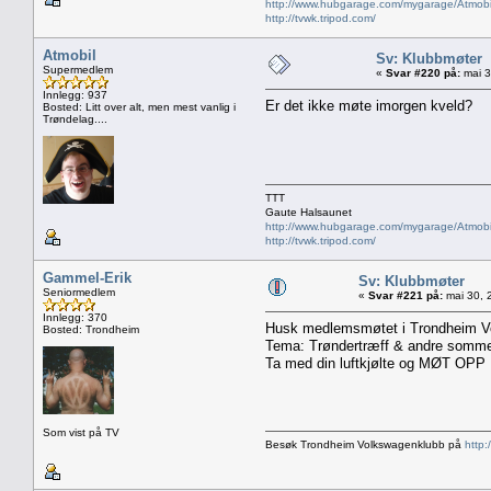
http://www.hubgarage.com/mygarage/Atmobi
http://tvwk.tripod.com/
Atmobil
Sv: Klubbmøter
Supermedlem
«
Svar #220 på:
mai 3
Innlegg: 937
Er det ikke møte imorgen kveld?
Bosted: Litt over alt, men mest vanlig i
Trøndelag....
TTT
Gaute Halsaunet
http://www.hubgarage.com/mygarage/Atmobi
http://tvwk.tripod.com/
Gammel-Erik
Sv: Klubbmøter
Seniormedlem
«
Svar #221 på:
mai 30, 
Innlegg: 370
Husk medlemsmøtet i Trondheim Vol
Bosted: Trondheim
Tema: Trøndertræff & andre sommer
Ta med din luftkjølte og MØT OPP
Som vist på TV
Besøk Trondheim Volkswagenklubb på
http: