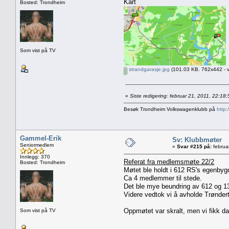
Kart
Bosted: Trondheim
Som vist på TV
strandgarasje.jpg
(101.03 KB. 762x442 - v
«
Siste redigering: februar 21, 2011, 22:1
Besøk Trondheim Volkswagenklubb på
http:
Gammel-Erik
Sv: Klubbmøter
Seniormedlem
«
Svar #215 på:
februa
Innlegg: 370
Referat fra medlemsmøte 22/2
Bosted: Trondheim
Møtet ble holdt i 612 RS's egenbyg
Ca 4 medlemmer til stede.
Det ble mye beundring av 612 og 13
Videre vedtok vi å avholde Trønde
Oppmøtet var skralt, men vi fikk da 
Som vist på TV