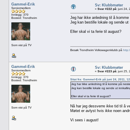
Gammel-Erik
Sv: Klubbmøter
Seniormedlem
«
Svar #222 på:
juni 24,
Innlegg: 370
Jeg har ikke anledning til å komme
Bosted: Trondheim
Jeg kan bestille lokale og sende ut
Eller skal vi ta ferie til august?
Som vist på TV
Besøk Trondheim Volkswagenklubb på
http:
Gammel-Erik
Sv: Klubbmøter
Seniormedlem
«
Svar #223 på:
juni 25,
Innlegg: 370
Sitat fra: Gammel-Erik på juni 24, 2011, 1
Bosted: Trondheim
Jeg har ikke anledning til å komme på nest
Jeg kan bestille lokale og sende ut innkall
Eller skal vi ta ferie til august?
Nå har jeg dessverre ikke tid til å v
Som vist på TV
Møtet er avlyst hvis ikke noen andr
Vi sees i august!