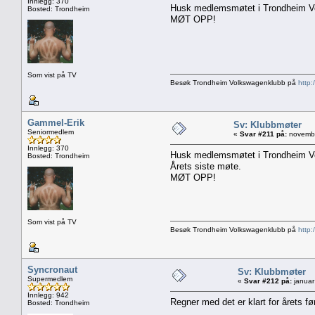
Innlegg: 370
Husk medlemsmøtet i Trondheim Vo
Bosted: Trondheim
MØT OPP!
Som vist på TV
Besøk Trondheim Volkswagenklubb på
http:
Gammel-Erik
Sv: Klubbmøter
Seniormedlem
«
Svar #211 på:
novembe
Innlegg: 370
Husk medlemsmøtet i Trondheim Vo
Bosted: Trondheim
Årets siste møte.
MØT OPP!
Som vist på TV
Besøk Trondheim Volkswagenklubb på
http:
Syncronaut
Sv: Klubbmøter
Supermedlem
«
Svar #212 på:
januar
Innlegg: 942
Regner med det er klart for årets fø
Bosted: Trondheim