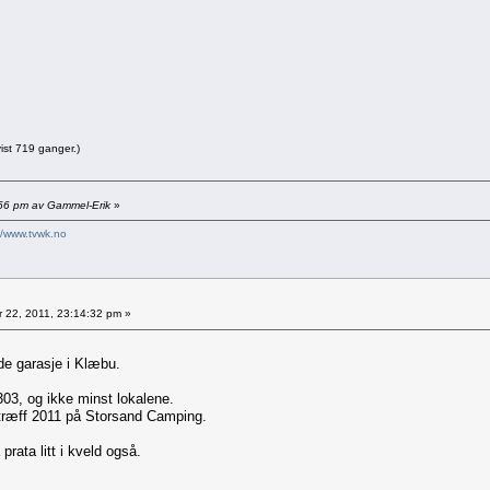
ist 719 ganger.)
8:56 pm av Gammel-Erik
»
//www.tvwk.no
r 22, 2011, 23:14:32 pm »
de garasje i Klæbu.
03, og ikke minst lokalene.
rtræff 2011 på Storsand Camping.
prata litt i kveld også.