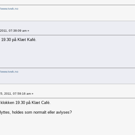
//www.tvwk.no
2011, 07:38:09 am »
 19.30 på Klæt Kafé.
//www.tvwk.no
25, 2011, 07:59:16 am »
klokken 19.30 på Klæt Café.
lyttes, holdes som normalt eller avlyses?