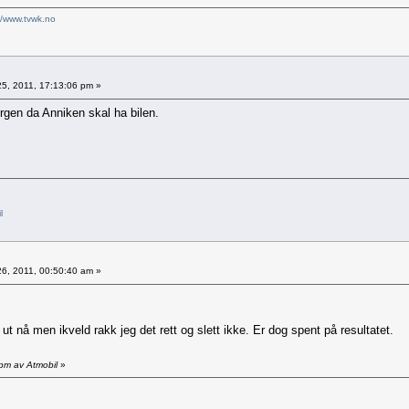
//www.tvwk.no
25, 2011, 17:13:06 pm »
morgen da Anniken skal ha bilen.
l
26, 2011, 00:50:40 am »
 ut nå men ikveld rakk jeg det rett og slett ikke. Er dog spent på resultatet.
 pm av Atmobil
»