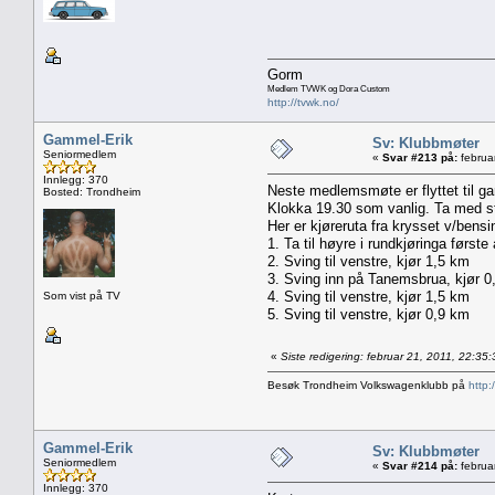
Gorm
Medlem TVWK og Dora Custom
http://tvwk.no/
Gammel-Erik
Sv: Klubbmøter
Seniormedlem
«
Svar #213 på:
februa
Innlegg: 370
Neste medlemsmøte er flyttet til ga
Bosted: Trondheim
Klokka 19.30 som vanlig. Ta med st
Her er kjøreruta fra krysset v/ben
1. Ta til høyre i rundkjøringa først
2. Sving til venstre, kjør 1,5 km
3. Sving inn på Tanemsbrua, kjør 0
4. Sving til venstre, kjør 1,5 km
Som vist på TV
5. Sving til venstre, kjør 0,9 km
«
Siste redigering: februar 21, 2011, 22:3
Besøk Trondheim Volkswagenklubb på
http:
Gammel-Erik
Sv: Klubbmøter
Seniormedlem
«
Svar #214 på:
februa
Innlegg: 370