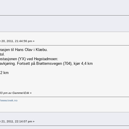
r 20, 2011, 21:44:56 pm »
rasjen til Hans Olav i Klæbu.
ol.
sinstasjonen (YX) ved Hegstadmoen:
e avkjøring. Fortsett på Brøttemsvegen (704), kjør 4,4 km
,2 km
5:33 pm av Gammel-Erik
»
//www.tvwk.no
r 21, 2011, 22:14:07 pm »