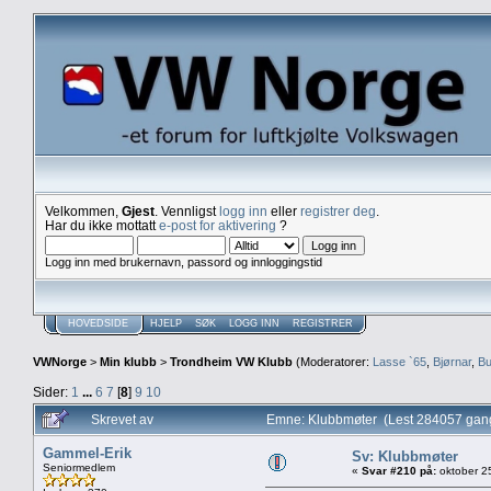
Velkommen,
Gjest
. Vennligst
logg inn
eller
registrer deg
.
Har du ikke mottatt
e-post for aktivering
?
Logg inn med brukernavn, passord og innloggingstid
HOVEDSIDE
HJELP
SØK
LOGG INN
REGISTRER
VWNorge
>
Min klubb
>
Trondheim VW Klubb
(Moderatorer:
Lasse `65
,
Bjørnar
,
Bu
Sider:
1
...
6
7
[
8
]
9
10
Skrevet av
Emne: Klubbmøter (Lest 284057 gan
Gammel-Erik
Sv: Klubbmøter
Seniormedlem
«
Svar #210 på:
oktober 2