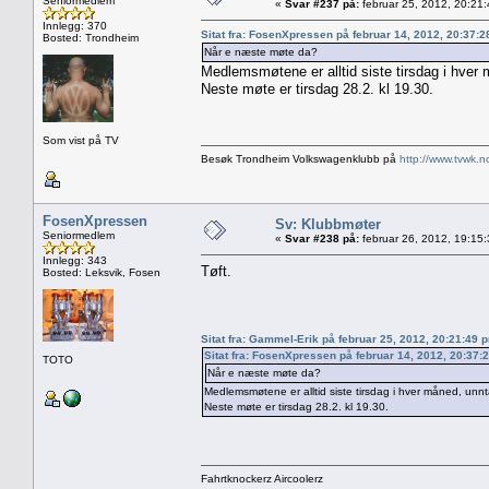
Seniormedlem
«
Svar #237 på:
februar 25, 2012, 20:21
Innlegg: 370
Sitat fra: FosenXpressen på februar 14, 2012, 20:37:
Bosted: Trondheim
Når e næste møte da?
Medlemsmøtene er alltid siste tirsdag i hver 
Neste møte er tirsdag 28.2. kl 19.30.
Som vist på TV
Besøk Trondheim Volkswagenklubb på
http://www.tvwk.n
FosenXpressen
Sv: Klubbmøter
Seniormedlem
«
Svar #238 på:
februar 26, 2012, 19:15
Innlegg: 343
Tøft.
Bosted: Leksvik, Fosen
Sitat fra: Gammel-Erik på februar 25, 2012, 20:21:49 
Sitat fra: FosenXpressen på februar 14, 2012, 20:37:
TOTO
Når e næste møte da?
Medlemsmøtene er alltid siste tirsdag i hver måned, unnt
Neste møte er tirsdag 28.2. kl 19.30.
Fahrtknockerz Aircoolerz