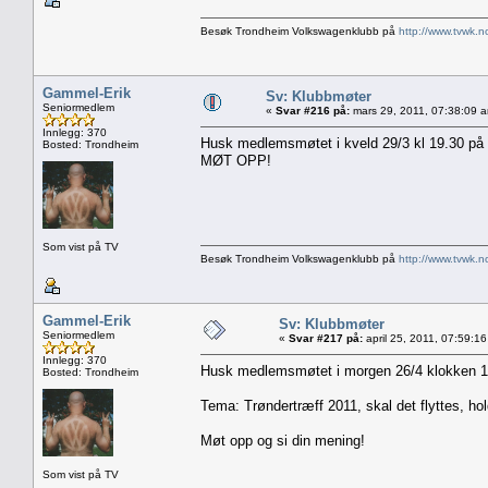
Besøk Trondheim Volkswagenklubb på
http://www.tvwk.n
Gammel-Erik
Sv: Klubbmøter
Seniormedlem
«
Svar #216 på:
mars 29, 2011, 07:38:09 
Innlegg: 370
Husk medlemsmøtet i kveld 29/3 kl 19.30 på
Bosted: Trondheim
MØT OPP!
Som vist på TV
Besøk Trondheim Volkswagenklubb på
http://www.tvwk.n
Gammel-Erik
Sv: Klubbmøter
Seniormedlem
«
Svar #217 på:
april 25, 2011, 07:59:1
Innlegg: 370
Husk medlemsmøtet i morgen 26/4 klokken 1
Bosted: Trondheim
Tema: Trøndertræff 2011, skal det flyttes, ho
Møt opp og si din mening!
Som vist på TV