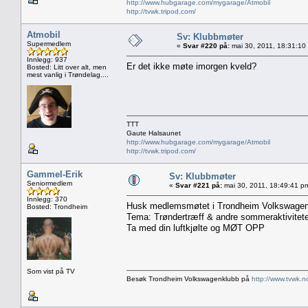
http://www.hubgarage.com/mygarage/Atmobil
http://tvwk.tripod.com/
Atmobil
Sv: Klubbmøter
Supermedlem
«
Svar #220 på:
mai 30, 2011, 18:31:10
Innlegg: 937
Er det ikke møte imorgen kveld?
Bosted: Litt over alt, men
mest vanlig i Trøndelag....
TTT
Gaute Halsaunet
http://www.hubgarage.com/mygarage/Atmobil
http://tvwk.tripod.com/
Gammel-Erik
Sv: Klubbmøter
Seniormedlem
«
Svar #221 på:
mai 30, 2011, 18:49:41 p
Innlegg: 370
Husk medlemsmøtet i Trondheim Volkswagenkl
Bosted: Trondheim
Tema: Trøndertræff & andre sommeraktivitete
Ta med din luftkjølte og MØT OPP
Som vist på TV
Besøk Trondheim Volkswagenklubb på
http://www.tvwk.n