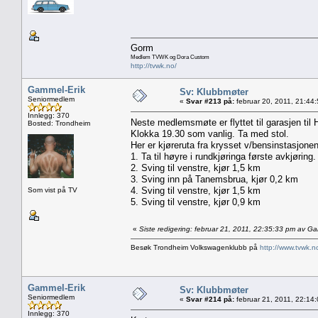
Gorm
Medlem TVWK og Dora Custom
http://tvwk.no/
Gammel-Erik
Sv: Klubbmøter
Seniormedlem
«
Svar #213 på:
februar 20, 2011, 21:44
Innlegg: 370
Neste medlemsmøte er flyttet til garasjen til
Bosted: Trondheim
Klokka 19.30 som vanlig. Ta med stol.
Her er kjøreruta fra krysset v/bensinstasjon
1. Ta til høyre i rundkjøringa første avkjørin
2. Sving til venstre, kjør 1,5 km
3. Sving inn på Tanemsbrua, kjør 0,2 km
4. Sving til venstre, kjør 1,5 km
Som vist på TV
5. Sving til venstre, kjør 0,9 km
«
Siste redigering: februar 21, 2011, 22:35:33 pm av G
Besøk Trondheim Volkswagenklubb på
http://www.tvwk.n
Gammel-Erik
Sv: Klubbmøter
Seniormedlem
«
Svar #214 på:
februar 21, 2011, 22:14
Innlegg: 370