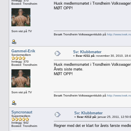
Innlegg: 370
Husk medlemsmøtet i Trondheim Volkswagenk
Bosted: Trondheim
MØT OPP!
Som vist på TV
Besøk Trondheim Volkswagenklubb på
http://www.tvwk.n
Gammel-Erik
Sv: Klubbmøter
Seniormedlem
«
Svar #211 på:
november 30, 2010, 18:4
Innlegg: 370
Husk medlemsmøtet i Trondheim Volkswagenk
Bosted: Trondheim
Årets siste møte.
MØT OPP!
Som vist på TV
Besøk Trondheim Volkswagenklubb på
http://www.tvwk.n
Syncronaut
Sv: Klubbmøter
Supermedlem
«
Svar #212 på:
januar 25, 2011, 12:50:
Innlegg: 942
Regner med det er klart for årets første medle
Bosted: Trondheim