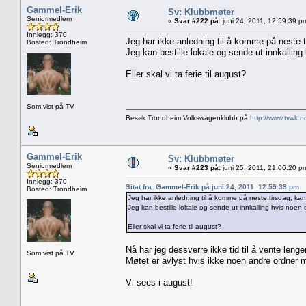
Gammel-Erik
Sv: Klubbmøter
Seniormedlem
«
Svar #222 på:
juni 24, 2011, 12:59:39 p
Innlegg: 370
Jeg har ikke anledning til å komme på neste 
Bosted: Trondheim
Jeg kan bestille lokale og sende ut innkallin
Eller skal vi ta ferie til august?
Som vist på TV
Besøk Trondheim Volkswagenklubb på
http://www.tvwk.n
Gammel-Erik
Sv: Klubbmøter
Seniormedlem
«
Svar #223 på:
juni 25, 2011, 21:06:20 p
Innlegg: 370
Sitat fra: Gammel-Erik på juni 24, 2011, 12:59:39 pm
Bosted: Trondheim
Jeg har ikke anledning til å komme på neste tirsdag, k
Jeg kan bestille lokale og sende ut innkalling hvis noen
Eller skal vi ta ferie til august?
Nå har jeg dessverre ikke tid til å vente lenger
Som vist på TV
Møtet er avlyst hvis ikke noen andre ordner 
Vi sees i august!