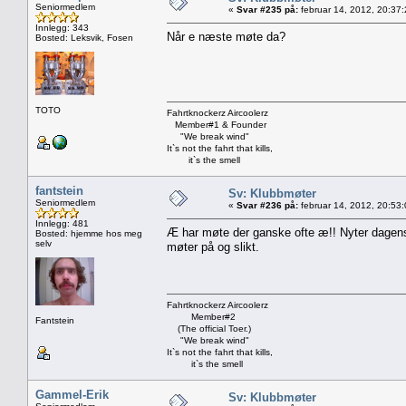
Seniormedlem
«
Svar #235 på:
februar 14, 2012, 20:37
Innlegg: 343
Når e næste møte da?
Bosted: Leksvik, Fosen
TOTO
Fahrtknockerz Aircoolerz
Member#1 & Founder
"We break wind"
It`s not the fahrt that kills,
it`s the smell
fantstein
Sv: Klubbmøter
Seniormedlem
«
Svar #236 på:
februar 14, 2012, 20:53
Innlegg: 481
Æ har møte der ganske ofte æ!! Nyter dagens d
Bosted: hjemme hos meg
selv
møter på og slikt.
Fahrtknockerz Aircoolerz
Member#2
Fantstein
(The official Toer.)
"We break wind"
It`s not the fahrt that kills,
it`s the smell
Gammel-Erik
Sv: Klubbmøter