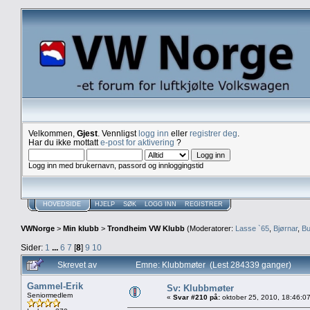
Velkommen,
Gjest
. Vennligst
logg inn
eller
registrer deg
.
Har du ikke mottatt
e-post for aktivering
?
Logg inn med brukernavn, passord og innloggingstid
HOVEDSIDE
HJELP
SØK
LOGG INN
REGISTRER
VWNorge
>
Min klubb
>
Trondheim VW Klubb
(Moderatorer:
Lasse `65
,
Bjørnar
,
Bu
Sider:
1
...
6
7
[
8
]
9
10
Skrevet av
Emne: Klubbmøter (Lest 284339 ganger)
Gammel-Erik
Sv: Klubbmøter
Seniormedlem
«
Svar #210 på:
oktober 25, 2010, 18:46:0