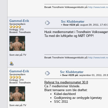
Besøk Trondheim Volkswagenklubb på
http://www.tvwk.n
Gammel-Erik
Sv: Klubbmøter
Seniormedlem
«
Svar #224 på:
august 29, 2011, 17:43:
Innlegg: 370
Husk medlemsmøtet i Trondheim Volkswagenk
Bosted: Trondheim
Ta med din luftkjølte og MØT OPP!
Som vist på TV
Besøk Trondheim Volkswagenklubb på
http://www.tvwk.n
Gammel-Erik
Sv: Klubbmøter
Seniormedlem
«
Svar #225 på:
september 01, 2011, 20:
Innlegg: 370
Referat fra medlemsmøtet 30.8
Bosted: Trondheim
Ca 7 medlemmer tilstede.
Blant temaene som ble drøftet:
Kübel-dashbord
Godkjenning av ombygde kjøretøy
SSC 2011
Som vist på TV