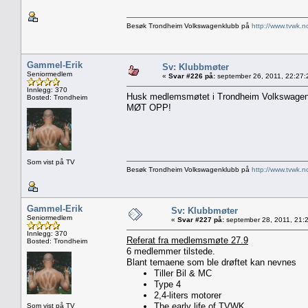
Besøk Trondheim Volkswagenklubb på
http://www.tvwk.n
Gammel-Erik
Sv: Klubbmøter
Seniormedlem
«
Svar #226 på:
september 26, 2011, 22:27:
Innlegg: 370
Husk medlemsmøtet i Trondheim Volkswagenk
Bosted: Trondheim
MØT OPP!
Som vist på TV
Besøk Trondheim Volkswagenklubb på
http://www.tvwk.n
Gammel-Erik
Sv: Klubbmøter
Seniormedlem
«
Svar #227 på:
september 28, 2011, 21:
Innlegg: 370
Referat fra medlemsmøte 27.9
Bosted: Trondheim
6 medlemmer tilstede.
Blant temaene som ble drøftet kan nevnes
Tiller Bil & MC
Type 4
2,4-liters motorer
The early life of TVWK
Som vist på TV