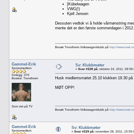
[Kübelwagen
VWG(!)
Kjell Jensen
Dessuten vedtok vi å holde vårmønstring med 
mente det er den første sommerdagen i 2012
Besøk Trondheim Volkswagenklubb på
http://www.tvwk.n
Gammel-Erik
Sv: Klubbmøter
Seniormedlem
«
Svar #228 på:
oktober 24, 2011, 09:56
Innlegg: 370
Husk medlemsmøtet 25.10 klokken 19.30 på 
Bosted: Trondheim
MØT OPP!
Som vist på TV
Besøk Trondheim Volkswagenklubb på
http://www.tvwk.n
Gammel-Erik
Sv: Klubbmøter
Seniormedlem
«
Svar #229 på:
november 28, 2011, 15:55: