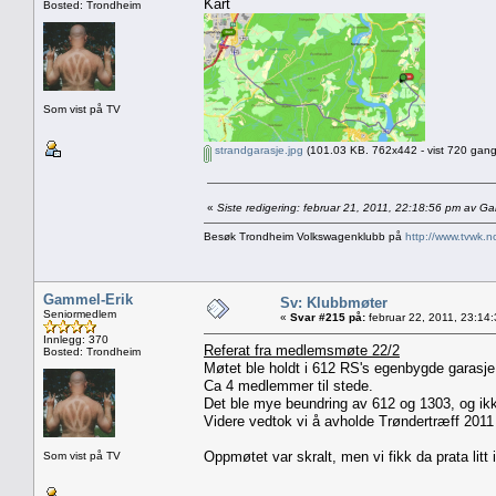
Kart
Bosted: Trondheim
Som vist på TV
strandgarasje.jpg
(101.03 KB. 762x442 - vist 720 gang
«
Siste redigering: februar 21, 2011, 22:18:56 pm av G
Besøk Trondheim Volkswagenklubb på
http://www.tvwk.n
Gammel-Erik
Sv: Klubbmøter
Seniormedlem
«
Svar #215 på:
februar 22, 2011, 23:14
Innlegg: 370
Referat fra medlemsmøte 22/2
Bosted: Trondheim
Møtet ble holdt i 612 RS's egenbygde garasje
Ca 4 medlemmer til stede.
Det ble mye beundring av 612 og 1303, og ikk
Videre vedtok vi å avholde Trøndertræff 201
Oppmøtet var skralt, men vi fikk da prata litt 
Som vist på TV