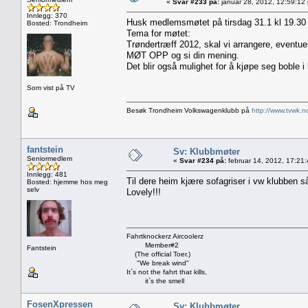
«
Svar #233 på:
januar 28, 2012, 12:59:12
Innlegg: 370
Husk medlemsmøtet på tirsdag 31.1 kl 19.30
Bosted: Trondheim
Tema for møtet:
Trøndertræff 2012, skal vi arrangere, eventue
MØT OPP og si din mening.
Det blir også mulighet for å kjøpe seg boble i
Som vist på TV
Besøk Trondheim Volkswagenklubb på
http://www.tvwk.n
fantstein
Sv: Klubbmøter
Seniormedlem
«
Svar #234 på:
februar 14, 2012, 17:21
Innlegg: 481
Til dere heim kjære sofagriser i vw klubben s
Bosted: hjemme hos meg
selv
Lovely!!!
Fahrtknockerz Aircoolerz
Member#2
Fantstein
(The official Toer.)
"We break wind"
It`s not the fahrt that kills,
it`s the smell
FosenXpressen
Sv: Klubbmøter