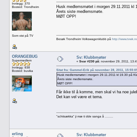
Innlegg: 370
Husk medlemsmøtet i morgen 29.11.2011 kl 1
Bosted: Trondheim
Årets siste medlemsmøte.
MØT OPP!
Som vist på TV
Besøk Trondheim Volkswagenklubb på
http://www.tvwk.n
ORANGEBUG
Sv: Klubbmøter
Supermedlem
«
Svar #230 på:
november 29, 2011, 13:4
Innlegg: 938
Sitat fra: Gammel-Erik på november 28, 2011, 15:55:
Bosted: buvika
Husk medlemsmøtet i morgen 29.11.2011 kl 19.30 på Kl
Årets siste medlemsmøte.
MØT OPP!
Får ikke til å komme, men skal vi ha noe juleb
Det kan vel være et tema.
"schitsækka" ji mæ ti dde sanga å .........
erling
Sv: Klubbmøter