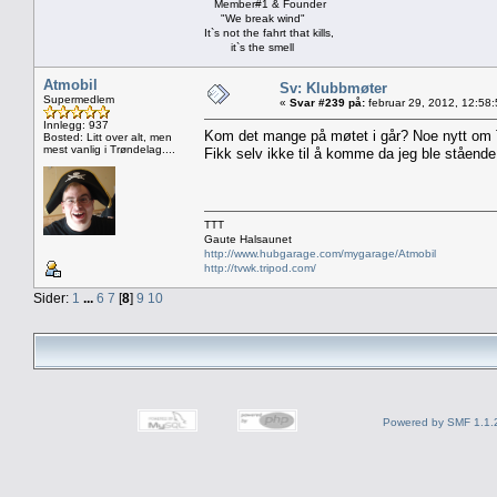
Member#1 & Founder
"We break wind"
It`s not the fahrt that kills,
it`s the smell
Atmobil
Sv: Klubbmøter
Supermedlem
«
Svar #239 på:
februar 29, 2012, 12:58
Innlegg: 937
Kom det mange på møtet i går? Noe nytt om 
Bosted: Litt over alt, men
mest vanlig i Trøndelag....
Fikk selv ikke til å komme da jeg ble ståend
TTT
Gaute Halsaunet
http://www.hubgarage.com/mygarage/Atmobil
http://tvwk.tripod.com/
Sider:
1
...
6
7
[
8
]
9
10
Powered by SMF 1.1.