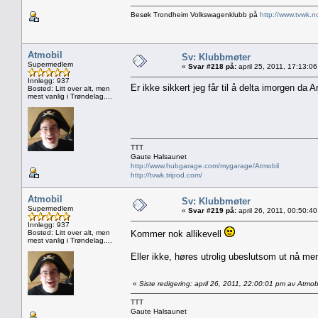
Besøk Trondheim Volkswagenklubb på
http://www.tvwk.n
Atmobil
Sv: Klubbmøter
Supermedlem
«
Svar #218 på:
april 25, 2011, 17:13:0
Innlegg: 937
Er ikke sikkert jeg får til å delta imorgen da 
Bosted: Litt over alt, men
mest vanlig i Trøndelag....
TTT
Gaute Halsaunet
http://www.hubgarage.com/mygarage/Atmobil
http://tvwk.tripod.com/
Atmobil
Sv: Klubbmøter
Supermedlem
«
Svar #219 på:
april 26, 2011, 00:50:4
Innlegg: 937
Bosted: Litt over alt, men
Kommer nok allikevell
mest vanlig i Trøndelag....
Eller ikke, høres utrolig ubeslutsom ut nå men 
«
Siste redigering: april 26, 2011, 22:00:01 pm av Atmob
TTT
Gaute Halsaunet