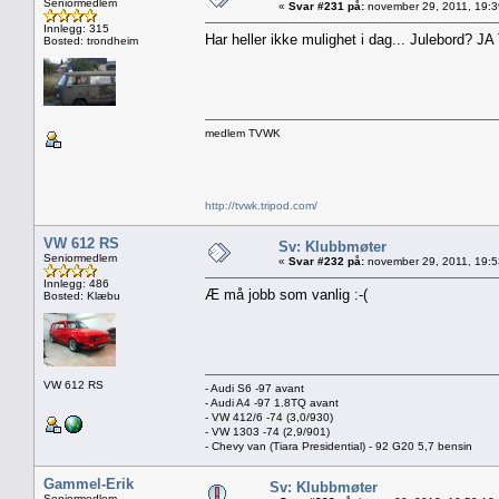
Seniormedlem
«
Svar #231 på:
november 29, 2011, 19:3
Innlegg: 315
Har heller ikke mulighet i dag... Julebord? J
Bosted: trondheim
medlem TVWK
http://tvwk.tripod.com/
VW 612 RS
Sv: Klubbmøter
Seniormedlem
«
Svar #232 på:
november 29, 2011, 19:5
Innlegg: 486
Æ må jobb som vanlig :-(
Bosted: Klæbu
VW 612 RS
- Audi S6 -97 avant
- Audi A4 -97 1.8TQ avant
- VW 412/6 -74 (3,0/930)
- VW 1303 -74 (2,9/901)
- Chevy van (Tiara Presidential) - 92 G20 5,7 bensin
Gammel-Erik
Sv: Klubbmøter
Seniormedlem