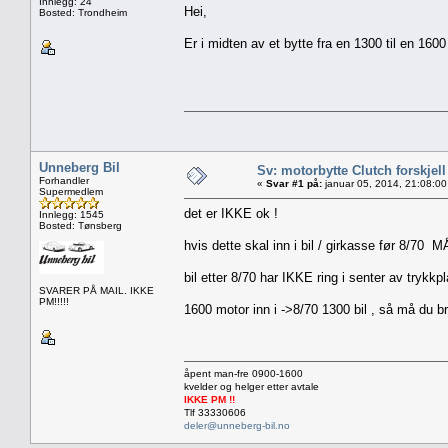
Innlegg: 24
Hei,
Bosted: Trondheim
Er i midten av et bytte fra en 1300 til en 160
Unneberg Bil
Sv: motorbytte Clutch forskjell
Forhandler
«
Svar #1 på:
januar 05, 2014, 21:08:00
Supermedlem
det er IKKE ok !
Innlegg: 1545
Bosted: Tønsberg
hvis dette skal inn i bil / girkasse før 8/70
bil etter 8/70 har IKKE ring i senter av trykkp
SVARER PÅ MAIL. IKKE
PM!!!!!
1600 motor inn i ->8/70 1300 bil , så må du b
åpent man-fre 0900-1600
kvelder og helger etter avtale
IKKE PM !!
Tlf 33330606
deler@unneberg-bil.no