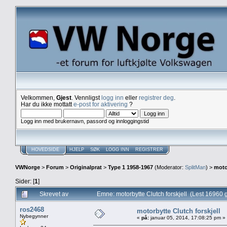
Velkommen,
Gjest
. Vennligst
logg inn
eller
registrer deg
.
Har du ikke mottatt
e-post for aktivering
?
Logg inn med brukernavn, passord og innloggingstid
HOVEDSIDE
HJELP
SØK
LOGG INN
REGISTRER
VWNorge
>
Forum
>
Originalprat
>
Type 1 1958-1967
(Moderator:
SplitMan
) >
moto
Sider: [
1
]
Skrevet av
Emne: motorbytte Clutch forskjell (Lest 16960 
ros2468
motorbytte Clutch forskjell
Nybegynner
«
på:
januar 05, 2014, 17:08:25 pm »