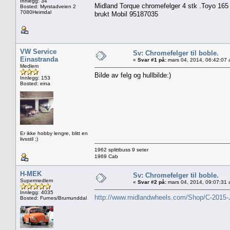
Innlegg: 34
Midland Torque chromefelger 4 stk .Toyo 165
Bosted: Myrstadveien 2
7080Heimdal
brukt Mobil 95187035
VW Service
Sv: Chromefelger til boble.
Einastranda
«
Svar #1 på:
mars 04, 2014, 06:42:07 
Medlem
Bilde av felg og hullbilde:)
Innlegg: 153
Bosted: eina
Er ikke hobby lengre, blitt en
livsstil ;)
1962 splittbuss 9 seter
1969 Cab
H-MEK
Sv: Chromefelger til boble.
Supermedlem
«
Svar #2 på:
mars 04, 2014, 09:07:31 
Innlegg: 4035
http://www.midlandwheels.com/Shop/C-2015-
Bosted: Furnes/Brumunddal