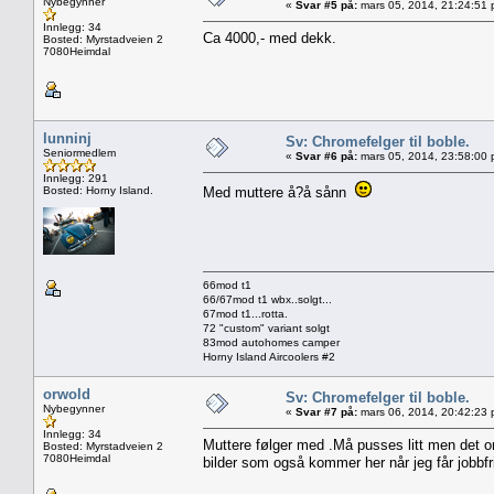
Nybegynner
«
Svar #5 på:
mars 05, 2014, 21:24:51 
Innlegg: 34
Ca 4000,- med dekk.
Bosted: Myrstadveien 2
7080Heimdal
lunninj
Sv: Chromefelger til boble.
Seniormedlem
«
Svar #6 på:
mars 05, 2014, 23:58:00 
Innlegg: 291
Bosted: Horny Island.
Med muttere å?å sånn
66mod t1
66/67mod t1 wbx..solgt...
67mod t1...rotta.
72 "custom" variant solgt
83mod autohomes camper
Horny Island Aircoolers #2
orwold
Sv: Chromefelger til boble.
Nybegynner
«
Svar #7 på:
mars 06, 2014, 20:42:23 
Innlegg: 34
Muttere følger med .Må pusses litt men det ord
Bosted: Myrstadveien 2
7080Heimdal
bilder som også kommer her når jeg får jobbfr