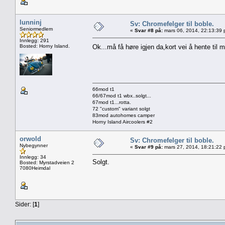
lunninj
Sv: Chromefelger til boble.
Seniormedlem
«
Svar #8 på:
mars 06, 2014, 22:13:39 
Innlegg: 291
Bosted: Horny Island.
Ok...må få høre igjen da,kort vei å hente til
66mod t1
66/67mod t1 wbx..solgt...
67mod t1...rotta.
72 "custom" variant solgt
83mod autohomes camper
Horny Island Aircoolers #2
orwold
Sv: Chromefelger til boble.
Nybegynner
«
Svar #9 på:
mars 27, 2014, 18:21:22 
Innlegg: 34
Solgt.
Bosted: Myrstadveien 2
7080Heimdal
Sider: [
1
]