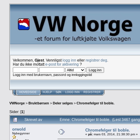
Velkommen,
Gjest
. Vennligst
logg inn
eller
registrer deg
.
Har du ikke mottatt
e-post for aktivering
?
Logg inn med brukernavn, passord og innloggingstid
HOVEDSIDE
HJELP
SØK
LOGG INN
REGISTRER
VWNorge
>
Bruktbørsen
>
Deler selges
>
Chromefelger til boble.
Sider: [
1
]
Skrevet av
Emne: Chromefelger til boble. (Lest 3467 gang
orwold
Chromefelger til boble.
Nybegynner
«
på:
mars 03, 2014, 21:38:30 pm »