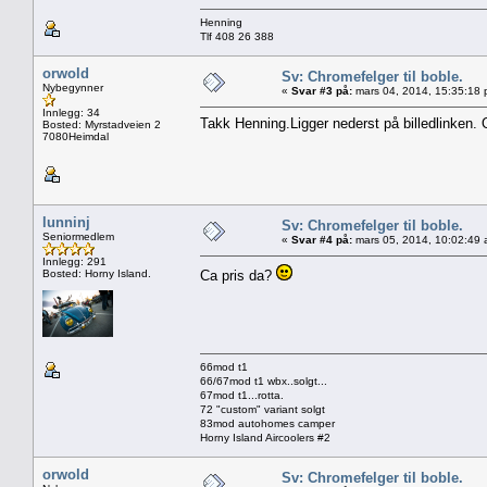
Henning
Tlf 408 26 388
orwold
Sv: Chromefelger til boble.
Nybegynner
«
Svar #3 på:
mars 04, 2014, 15:35:18 
Innlegg: 34
Takk Henning.Ligger nederst på billedlinken. 
Bosted: Myrstadveien 2
7080Heimdal
lunninj
Sv: Chromefelger til boble.
Seniormedlem
«
Svar #4 på:
mars 05, 2014, 10:02:49 
Innlegg: 291
Bosted: Horny Island.
Ca pris da?
66mod t1
66/67mod t1 wbx..solgt...
67mod t1...rotta.
72 "custom" variant solgt
83mod autohomes camper
Horny Island Aircoolers #2
orwold
Sv: Chromefelger til boble.