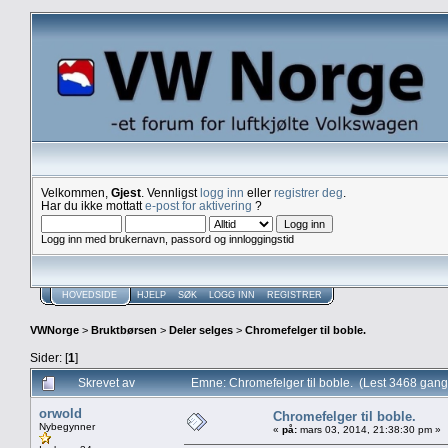
Velkommen,
Gjest
. Vennligst
logg inn
eller
registrer deg
.
Har du ikke mottatt
e-post for aktivering
?
Logg inn med brukernavn, passord og innloggingstid
HOVEDSIDE
HJELP
SØK
LOGG INN
REGISTRER
VWNorge
>
Bruktbørsen
>
Deler selges
>
Chromefelger til boble.
Sider: [
1
]
Skrevet av
Emne: Chromefelger til boble. (Lest 3468 gang
orwold
Chromefelger til boble.
Nybegynner
«
på:
mars 03, 2014, 21:38:30 pm »