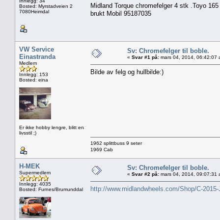
Innlegg: 34
Midland Torque chromefelger 4 stk .Toyo 165
Bosted: Myrstadveien 2
7080Heimdal
brukt Mobil 95187035
VW Service
Sv: Chromefelger til boble.
Einastranda
«
Svar #1 på:
mars 04, 2014, 06:42:07 
Medlem
Bilde av felg og hullbilde:)
Innlegg: 153
Bosted: eina
Er ikke hobby lengre, blitt en
livsstil ;)
1962 splittbuss 9 seter
1969 Cab
H-MEK
Sv: Chromefelger til boble.
Supermedlem
«
Svar #2 på:
mars 04, 2014, 09:07:31 
Innlegg: 4035
http://www.midlandwheels.com/Shop/C-2015-
Bosted: Furnes/Brumunddal