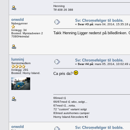
Henning
Tlf 408 26 388
orwold
Sv: Chromefelger til boble.
Nybegynner
«
Svar #3 på:
mars 04, 2014, 15:35:18 
Innlegg: 34
Takk Henning.Ligger nederst på billedlinken. 
Bosted: Myrstadveien 2
7080Heimdal
lunninj
Sv: Chromefelger til boble.
Seniormedlem
«
Svar #4 på:
mars 05, 2014, 10:02:49 
Innlegg: 291
Bosted: Horny Island.
Ca pris da?
66mod t1
66/67mod t1 wbx..solgt...
67mod t1...rotta.
72 "custom" variant solgt
83mod autohomes camper
Horny Island Aircoolers #2
orwold
Sv: Chromefelger til boble.