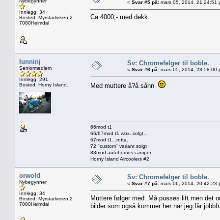
Nybegynner
«
Svar #5 på:
mars 05, 2014, 21:24:51 
Innlegg: 34
Ca 4000,- med dekk.
Bosted: Myrstadveien 2
7080Heimdal
lunninj
Sv: Chromefelger til boble.
Seniormedlem
«
Svar #6 på:
mars 05, 2014, 23:58:00 
Innlegg: 291
Bosted: Horny Island.
Med muttere å?å sånn
66mod t1
66/67mod t1 wbx..solgt...
67mod t1...rotta.
72 "custom" variant solgt
83mod autohomes camper
Horny Island Aircoolers #2
orwold
Sv: Chromefelger til boble.
Nybegynner
«
Svar #7 på:
mars 06, 2014, 20:42:23 
Innlegg: 34
Muttere følger med .Må pusses litt men det ord
Bosted: Myrstadveien 2
7080Heimdal
bilder som også kommer her når jeg får jobbfr