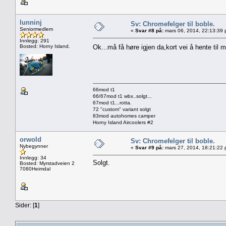
lunninj
Sv: Chromefelger til boble.
Seniormedlem
«
Svar #8 på:
mars 06, 2014, 22:13:39 
Innlegg: 291
Bosted: Horny Island.
Ok...må få høre igjen da,kort vei å hente til
66mod t1
66/67mod t1 wbx..solgt...
67mod t1...rotta.
72 "custom" variant solgt
83mod autohomes camper
Horny Island Aircoolers #2
orwold
Sv: Chromefelger til boble.
Nybegynner
«
Svar #9 på:
mars 27, 2014, 18:21:22 
Innlegg: 34
Solgt.
Bosted: Myrstadveien 2
7080Heimdal
Sider: [
1
]