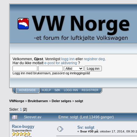
Velkommen,
Gjest
. Vennligst
logg inn
eller
registrer deg
.
Har du ikke mottatt
e-post for aktivering
?
Logg inn med brukernavn, passord og innloggingstid
HOVEDSIDE
HJELP
SØK
LOGG INN
REGISTRER
VWNorge
>
Bruktbørsen
>
Deler selges
>
solgt
Sider:
1
[
2
]
Skrevet av
Emne: solgt (Lest 13496 ganger)
Race-buggy
Sv: solgt
Supermedlem
«
Svar #30 på:
oktober 17, 2014, 09:30: