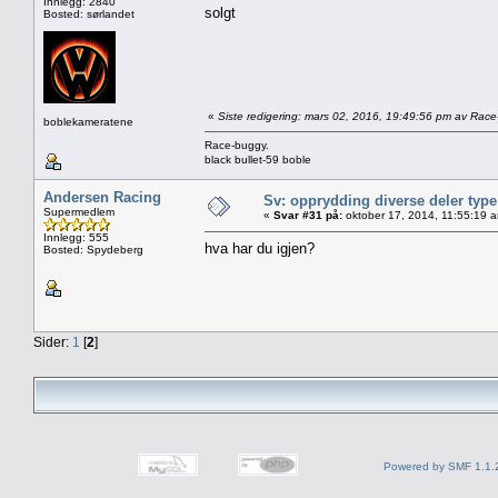
Innlegg: 2840
solgt
Bosted: sørlandet
«
Siste redigering: mars 02, 2016, 19:49:56 pm av Rac
boblekameratene
Race-buggy.
black bullet-59 boble
Andersen Racing
Sv: opprydding diverse deler type 
Supermedlem
«
Svar #31 på:
oktober 17, 2014, 11:55:19 
Innlegg: 555
hva har du igjen?
Bosted: Spydeberg
Sider:
1
[
2
]
Powered by SMF 1.1.