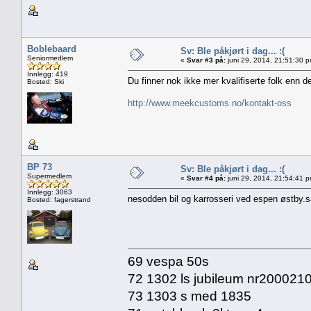
Boblebaard
Sv: Ble påkjørt i dag... :(
Seniormedlem
«
Svar #3 på:
juni 29, 2014, 21:51:30 
Innlegg: 419
Du finner nok ikke mer kvalifiserte folk enn de
Bosted: Ski
http://www.meekcustoms.no/kontakt-oss
BP 73
Sv: Ble påkjørt i dag... :(
Supermedlem
«
Svar #4 på:
juni 29, 2014, 21:54:41 
Innlegg: 3063
nesodden bil og karrosseri ved espen østby.s
Bosted: fagerstrand
69 vespa 50s
72 1302 ls jubileum nr20002
73 1303 s med 1835