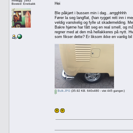
Innlegg: 1693
Hei
Bosted: Enebakk
Ble påkjørt i bussen min i dag...arrgghhhh
Fører la seg langflat, (han rygget rett inn i m
veldig vanskelig og fylle ut skademelding. Men 
Bakre hjørne har fått seg en real smell, og må 
regner med at den må hellakkeres på nytt. Hve
som fikser dette? Er liksom ikke en vanlig bil
Bulk.JPG
(35.92 KB. 640x480 - vist 445 ganger.)