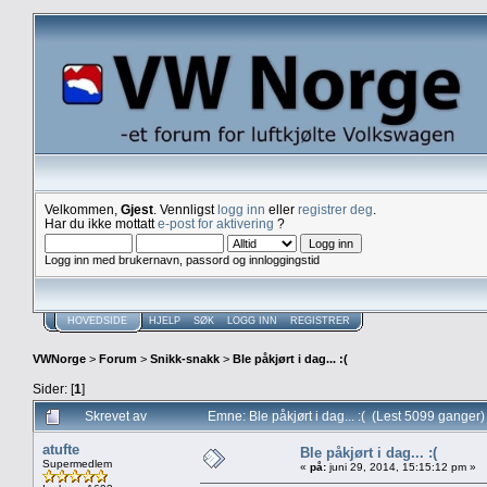
Velkommen,
Gjest
. Vennligst
logg inn
eller
registrer deg
.
Har du ikke mottatt
e-post for aktivering
?
Logg inn med brukernavn, passord og innloggingstid
HOVEDSIDE
HJELP
SØK
LOGG INN
REGISTRER
VWNorge
>
Forum
>
Snikk-snakk
>
Ble påkjørt i dag... :(
Sider: [
1
]
Skrevet av
Emne: Ble påkjørt i dag... :( (Lest 5099 ganger)
atufte
Ble påkjørt i dag... :(
Supermedlem
«
på:
juni 29, 2014, 15:15:12 pm »