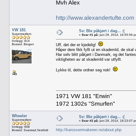
Mvh Alex
http://www.alexandertufte.com
VW 181
Sv: Ble påkjørt i dag... :(
Supermedlem
«
Svar #1 på:
juni 29, 2014, 16:55:56 
Innlegg: 814
Bosted: Bergen
Uff, det der er kjedelig!
Håper dere fikk fyllt ut en skademld, de skal
Har selv blitt påkjørt i Danmark, og det fant
viktigheten av at skademld var utfyllt.
Lykke til, dette ordner seg nok!
1971 VW 181 "Erwin"
1972 1302s "Smurfen"
Wheeler
Sv: Ble påkjørt i dag... :(
Supermedlem
«
Svar #2 på:
juni 29, 2014, 18:23:07 
Innlegg: 608
http://karosserimakeren.no/about.php
Bosted: Svarstad,Vestfold