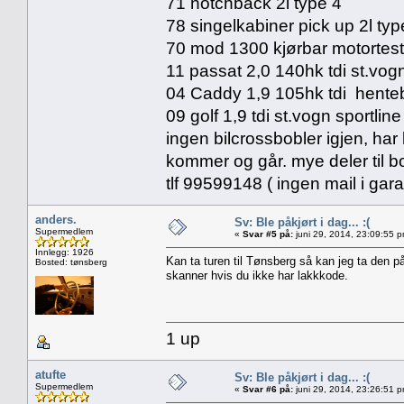
71 notchback 2l type 4
78 singelkabiner pick up 2l typ
70 mod 1300 kjørbar motortes
11 passat 2,0 140hk tdi st.vog
04 Caddy 1,9 105hk tdi henteb
09 golf 1,9 tdi st.vogn sportline
ingen bilcrossbobler igjen, har
kommer og går. mye deler til b
tlf 99599148 ( ingen mail i gar
anders.
Sv: Ble påkjørt i dag... :(
Supermedlem
«
Svar #5 på:
juni 29, 2014, 23:09:55 
Innlegg: 1926
Kan ta turen til Tønsberg så kan jeg ta den på
Bosted: tønsberg
skanner hvis du ikke har lakkkode.
1 up
atufte
Sv: Ble påkjørt i dag... :(
Supermedlem
«
Svar #6 på:
juni 29, 2014, 23:26:51 