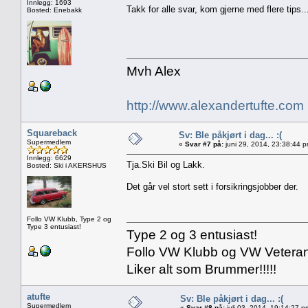
Innlegg: 1693
Takk for alle svar, kom gjerne med flere tips..
Bosted: Enebakk
Mvh Alex
http://www.alexandertufte.com
Squareback
Sv: Ble påkjørt i dag... :(
Supermedlem
«
Svar #7 på:
juni 29, 2014, 23:38:44 
Innlegg: 6629
Tja.Ski Bil og Lakk.
Bosted: Ski i AKERSHUS
Det går vel stort sett i forsikringsjobber der.
Follo VW Klubb, Type 2 og
Type 3 entusiast!
Type 2 og 3 entusiast!
Follo VW Klubb og VW Vetera
Liker alt som Brummer!!!!!
atufte
Sv: Ble påkjørt i dag... :(
Supermedlem
«
Svar #8 på:
juli 03, 2014, 19:14:27 p