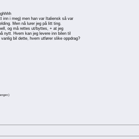
rgghhhh
ett inn i meg) men han var Italiensk så var
ding. Men nå lurer jeg på litt ting.
ell, og må rettes ut/byttes, + at jeg
 nytt. Hvem kan jeg levere inn bilen til
 vanlig bil dette, hvem utfører slike oppdrag?
anger.)