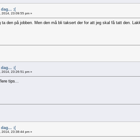
dag... :(
, 2014, 23:09:55 pm »
 ta den på jobben. Men den må bli taksert der for att jeg skal få tatt den. La
dag... :(
, 2014, 23:26:51 pm »
ere tips...
dag... :(
, 2014, 23:38:44 pm »