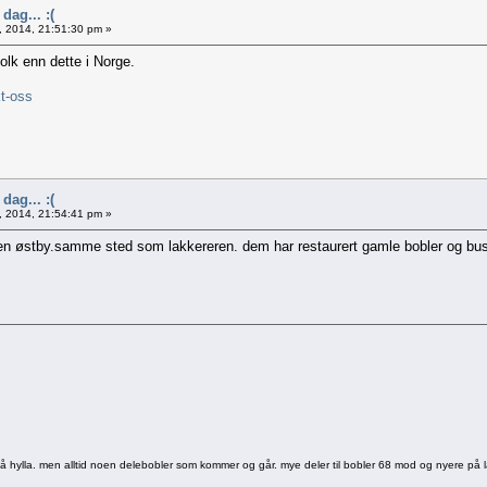
dag... :(
, 2014, 21:51:30 pm »
folk enn dette i Norge.
t-oss
dag... :(
, 2014, 21:54:41 pm »
en østby.samme sted som lakkereren. dem har restaurert gamle bobler og buss
 på hylla. men alltid noen delebobler som kommer og går. mye deler til bobler 68 mod og nyere på l