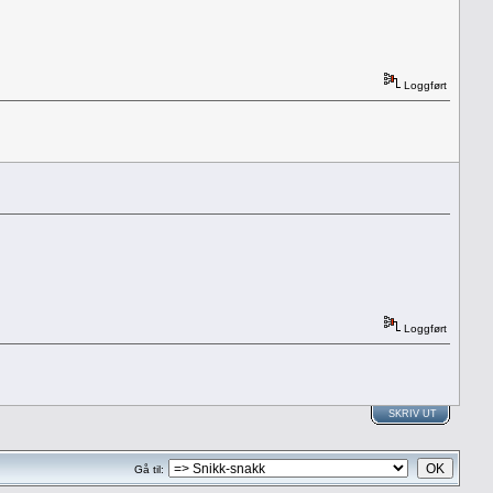
Loggført
Loggført
SKRIV UT
Gå til: