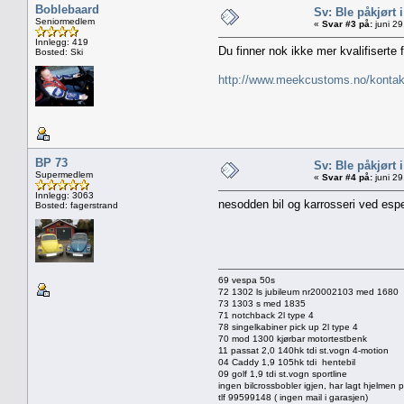
Boblebaard
Sv: Ble påkjørt i 
Seniormedlem
«
Svar #3 på:
juni 29
Innlegg: 419
Du finner nok ikke mer kvalifiserte 
Bosted: Ski
http://www.meekcustoms.no/kontak
BP 73
Sv: Ble påkjørt i 
Supermedlem
«
Svar #4 på:
juni 29
Innlegg: 3063
nesodden bil og karrosseri ved esp
Bosted: fagerstrand
69 vespa 50s
72 1302 ls jubileum nr20002103 med 1680
73 1303 s med 1835
71 notchback 2l type 4
78 singelkabiner pick up 2l type 4
70 mod 1300 kjørbar motortestbenk
11 passat 2,0 140hk tdi st.vogn 4-motion
04 Caddy 1,9 105hk tdi hentebil
09 golf 1,9 tdi st.vogn sportline
ingen bilcrossbobler igjen, har lagt hjelmen
tlf 99599148 ( ingen mail i garasjen)