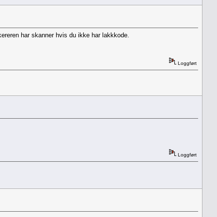
kkereren har skanner hvis du ikke har lakkkode.
Loggført
Loggført