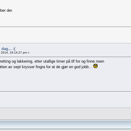
bber der.
 dag... :(
3, 2014, 19:14:27 pm »
pretting og lakkering, etter utallige timer på tlf for og finne noen
tten av sept krysser fingra for at de gjør en god jobb...