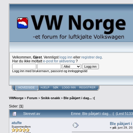
Velkommen,
Gjest
. Vennligst
logg inn
eller
registrer deg
.
Har du ikke mottatt
e-post for aktivering
?
Logg inn med brukernavn, passord og innloggingstid
HOVEDSIDE
HJELP
SØK
LOGG INN
REGISTRER
VWNorge
>
Forum
>
Snikk-snakk
>
Ble påkjørt i dag... :(
Sider: [
1
]
Skrevet av
Emne: Ble påkjørt i dag... :( (Lest 513
atufte
Ble påkjørt i 
Supermedlem
«
på:
juni 29, 2