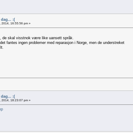
dag... :(
, 2014, 16:55:56 pm »
d, de skal visstnok være like uansett språk.
g det fantes ingen problemer med reparasjon i Norge, men de understreket
lt.
dag... :(
, 2014, 18:23:07 pm »
hp