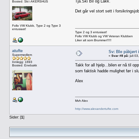
Tja.Ski Bil og Lakk.
Bosted: Ski i AKERSHUS
Det går vel stort sett i forsikringsjo
Follo VW Klubb, Type 2 og Type 3
entusiast!
Type 2 og 3 entusiast!
Follo VW Klubb og VW Veteran Klubben
Liker alt som Brummer!!!!!
atufte
Sv: Ble påkjørt i
Supermedlem
«
Svar #8 på:
juli 0
Innlegg: 1693
Takk for all hjelp...bilen er nå til op
Bosted: Enebakk
som faktisk hadde mulighet før i slu
Alex
Mvh Alex
http://www.alexandertufte.com
Sider: [
1
]