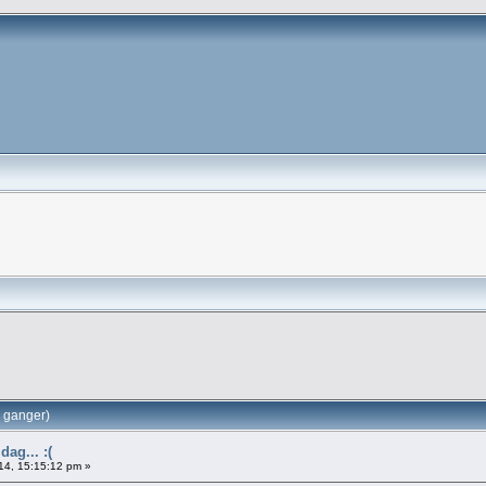
3 ganger)
dag... :(
014, 15:15:12 pm »