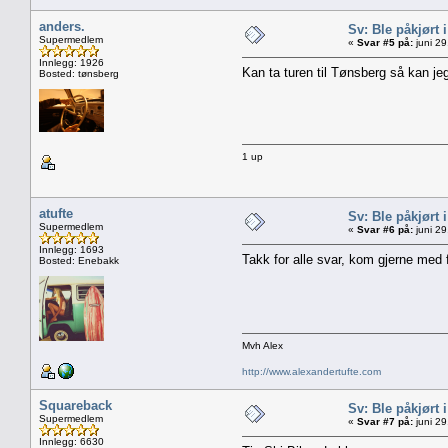
anders.
Sv: Ble påkjørt i 
Supermedlem
«
Svar #5 på:
juni 29
Innlegg: 1926
Kan ta turen til Tønsberg så kan jeg
Bosted: tønsberg
1 up
atufte
Sv: Ble påkjørt i 
Supermedlem
«
Svar #6 på:
juni 29
Innlegg: 1693
Takk for alle svar, kom gjerne med fl
Bosted: Enebakk
Mvh Alex
http://www.alexandertufte.com
Squareback
Sv: Ble påkjørt i 
Supermedlem
«
Svar #7 på:
juni 29
Innlegg: 6630