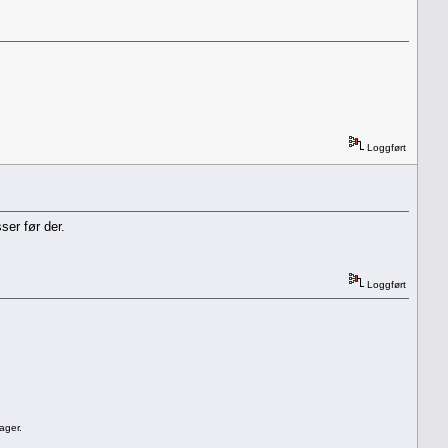
Loggført
er før der.
Loggført
ager.