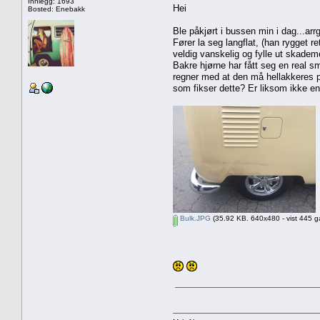
Innlegg: 1693
Hei
Bosted: Enebakk
Ble påkjørt i bussen min i dag...ar
Fører la seg langflat, (han rygget r
veldig vanskelig og fylle ut skademel
Bakre hjørne har fått seg en real sm
regner med at den må hellakkeres på
som fikser dette? Er liksom ikke en
Bulk.JPG
(35.92 KB. 640x480 - vist 445 g