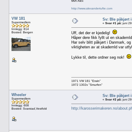
Mvh Alex
http://www.alexandertufte.com
VW 181
Sv: Ble påkjørt i 
Supermedlem
«
Svar #1 på:
juni 29
Innlegg: 814
Bosted: Bergen
Uff, det der er kjedelig!
Håper dere fikk fyllt ut en skademl
Har selv blitt påkjørt i Danmark, o
viktigheten av at skademld var utfyl
Lykke til, dette ordner seg nok!
1971 VW 181 "Erwin"
1972 1302s "Smurfen"
Wheeler
Sv: Ble påkjørt i 
Supermedlem
«
Svar #2 på:
juni 29
Innlegg: 608
http://karosserimakeren.no/about.p
Bosted: Svarstad,Vestfold