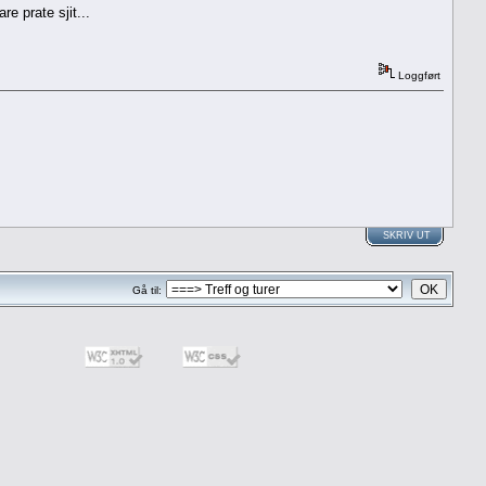
e prate sjit...
Loggført
SKRIV UT
Gå til: