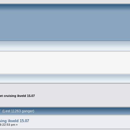
et cruising ikveld 15.07
7 (Lest 11263 ganger)
sing ikveld 15.07
16:22:53 pm »