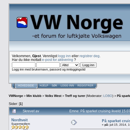
Velkommen,
Gjest
. Vennligst
logg inn
eller
registrer deg
.
Har du ikke mottatt
e-post for aktivering
?
Logg inn med brukernavn, passord og innloggingstid
HOVEDSIDE
HJELP
SØK
LOGG INN
REGISTRER
VWNorge
>
Min klubb
>
Volks West
>
Treff og turer
(Moderator:
LOBO
) >
På spark
Sider: [
1
]
Skrevet av
Emne: På sparket cruising ikveld 15.0
Nordtveit
På sparket crui
Supermedlem
«
på:
juli 15, 2014, 