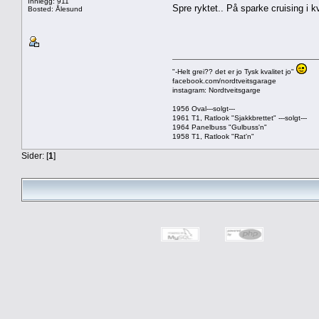
Innlegg: 911
Spre ryktet.. På sparke cruising i k
Bosted: Ålesund
"-Helt grei?? det er jo Tysk kvalitet jo"
facebook.com/nordtveitsgarage
instagram: Nordtveitsgarge
1956 Oval---solgt---
1961 T1, Ratlook "Sjakkbrettet" ---solgt---
1964 Panelbuss "Gulbuss'n"
1958 T1, Ratlook "Rat'n"
Sider: [
1
]