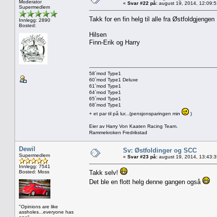
Moderator
«
Svar #22 på:
august 19, 2014, 12:09:
Supermedlem
Takk for en fin helg til alle fra Østfoldgjenge
Innlegg: 2890
Bosted:
Hilsen
Finn-Erik og Harry
58`mod Type1
60`mod Type1 Deluxe
61`mod Type1
64`mod Type1
65`mod Type1
68`mod Type1
+ et par til på lur...(pensjonsparingen min
)
Eier av Harry Von Kaaten Racing Team.
Rammekroken Fredrikstad
Dewil
Sv: Østfoldinger og SCC
Supermedlem
«
Svar #23 på:
august 19, 2014, 13:43:
Innlegg: 7541
Bosted: Moss
Takk selv!
Det ble en flott helg denne gangen også
"Opinions are like
assholes...everyone has