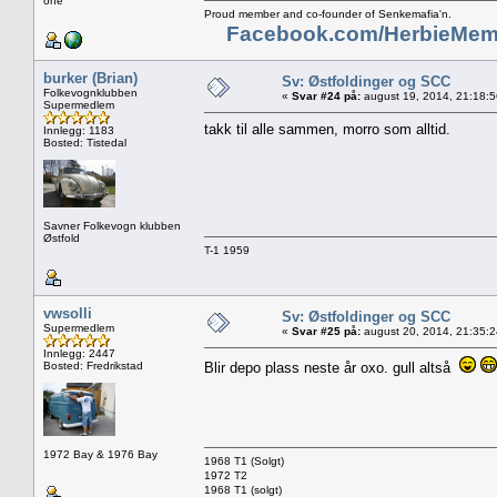
one"
Proud member and co-founder of Senkemafia'n.
Facebook.com/HerbieMem
burker (Brian)
Sv: Østfoldinger og SCC
Folkevognklubben
«
Svar #24 på:
august 19, 2014, 21:18:
Supermedlem
takk til alle sammen, morro som alltid.
Innlegg: 1183
Bosted: Tistedal
Savner Folkevogn klubben
Østfold
T-1 1959
vwsolli
Sv: Østfoldinger og SCC
Supermedlem
«
Svar #25 på:
august 20, 2014, 21:35:
Innlegg: 2447
Bosted: Fredrikstad
Blir depo plass neste år oxo. gull altså
1972 Bay & 1976 Bay
1968 T1 (Solgt)
1972 T2
1968 T1 (solgt)