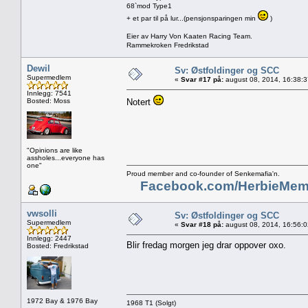
68`mod Type1
+ et par til på lur...(pensjonsparingen min
)
Eier av Harry Von Kaaten Racing Team.
Rammekroken Fredrikstad
Dewil
Sv: Østfoldinger og SCC
Supermedlem
«
Svar #17 på:
august 08, 2014, 16:38:
Innlegg: 7541
Bosted: Moss
Notert
"Opinions are like
assholes...everyone has
one"
Proud member and co-founder of Senkemafia'n.
Facebook.com/HerbieMem
vwsolli
Sv: Østfoldinger og SCC
Supermedlem
«
Svar #18 på:
august 08, 2014, 16:56:
Innlegg: 2447
Blir fredag morgen jeg drar oppover oxo.
Bosted: Fredrikstad
1972 Bay & 1976 Bay
1968 T1 (Solgt)