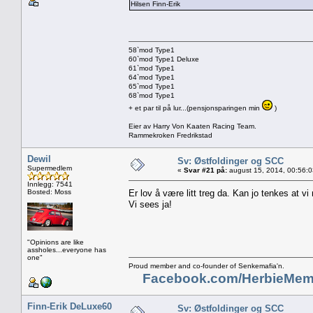
Hilsen Finn-Erik
58`mod Type1
60`mod Type1 Deluxe
61`mod Type1
64`mod Type1
65`mod Type1
68`mod Type1
+ et par til på lur...(pensjonsparingen min
)
Eier av Harry Von Kaaten Racing Team.
Rammekroken Fredrikstad
Dewil
Sv: Østfoldinger og SCC
Supermedlem
«
Svar #21 på:
august 15, 2014, 00:56:
Innlegg: 7541
Bosted: Moss
Er lov å være litt treg da. Kan jo tenkes at vi
Vi sees ja!
"Opinions are like
assholes...everyone has
one"
Proud member and co-founder of Senkemafia'n.
Facebook.com/HerbieMem
Finn-Erik DeLuxe60
Sv: Østfoldinger og SCC