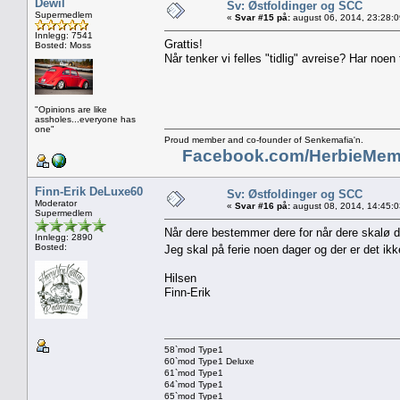
Dewil
Sv: Østfoldinger og SCC
Supermedlem
«
Svar #15 på:
august 06, 2014, 23:28:
Innlegg: 7541
Grattis!
Bosted: Moss
Når tenker vi felles "tidlig" avreise? Har noen
"Opinions are like
assholes...everyone has
one"
Proud member and co-founder of Senkemafia'n.
Facebook.com/HerbieMem
Finn-Erik DeLuxe60
Sv: Østfoldinger og SCC
Moderator
«
Svar #16 på:
august 08, 2014, 14:45:
Supermedlem
Når dere bestemmer dere for når dere skalø d
Innlegg: 2890
Bosted:
Jeg skal på ferie noen dager og der er det ikk
Hilsen
Finn-Erik
58`mod Type1
60`mod Type1 Deluxe
61`mod Type1
64`mod Type1
65`mod Type1