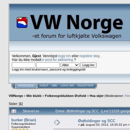
Velkommen,
Gjest
. Vennligst
logg inn
eller
registrer deg
.
Har du ikke mottatt
e-post for aktivering
?
Logg inn med brukernavn, passord og innloggingstid
HOVEDSIDE
HJELP
SØK
LOGG INN
REGISTRER
VWNorge
>
Min klubb
>
Folkevognklubben Østfold
>
Hva skjer
(Moderatorer:
Fin
Sider: [
1
]
Skrevet av
Emne: Østfoldinger og SCC (Lest 51026 gange
burker (Brian)
Østfoldinger og SCC
Folkevognklubben
«
på:
august 03, 2014, 16:35:32 pm »
Supermedlem