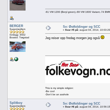
-61 VW 1200 (Beryl green),-69 VW 1600 Variant,-74 B
BERGER
Sv: Østfoldinger og SCC
Supermedlem
«
Svar #5 på:
august 04, 2014, 10:03:2
Innlegg: 4502
Bosted: Trøgstad
Jeg reiser opp fredag morgen jeg også
This is my simple religion:
-Be cool
-Don't be an asshole
Splitboy
Sv: Østfoldinger og SCC
Supermedlem
«
Svar #6 på:
august 04, 2014, 10:56:1