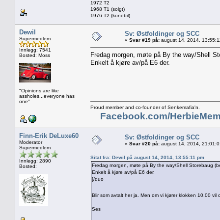
1972 T2
1968 T1 (solgt)
1976 T2 (konebil)
Dewil
Sv: Østfoldinger og SCC
Supermedlem
«
Svar #19 på:
august 14, 2014, 13:55:1
Innlegg: 7541
Fredag morgen, møte på By the way/Shell Sto
Bosted: Moss
Enkelt å kjøre av/på E6 der.
"Opinions are like
assholes...everyone has
one"
Proud member and co-founder of Senkemafia'n.
Facebook.com/HerbieMem
Finn-Erik DeLuxe60
Sv: Østfoldinger og SCC
Moderator
«
Svar #20 på:
august 14, 2014, 21:01:
Supermedlem
Sitat fra: Dewil på august 14, 2014, 13:55:11 pm
Innlegg: 2890
Fredag morgen, møte på By the way/Shell Storebaug (be
Bosted:
Enkelt å kjøre av/på E6 der.
[/quo
Blir som avtalt her ja. Men om vi kjører klokken 10.00 vi
Ses