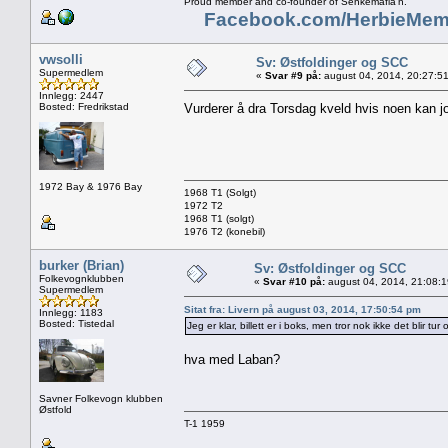
Proud member and co-founder of Senkemafia'n.
Facebook.com/HerbieMem
vwsolli
Sv: Østfoldinger og SCC
Supermedlem
«
Svar #9 på:
august 04, 2014, 20:27:5
Innlegg: 2447
Bosted: Fredrikstad
Vurderer å dra Torsdag kveld hvis noen kan 
1972 Bay & 1976 Bay
1968 T1 (Solgt)
1972 T2
1968 T1 (solgt)
1976 T2 (konebil)
burker (Brian)
Sv: Østfoldinger og SCC
Folkevognklubben
«
Svar #10 på:
august 04, 2014, 21:08:
Supermedlem
Sitat fra: Livern på august 03, 2014, 17:50:54 pm
Innlegg: 1183
Bosted: Tistedal
Jeg er klar, billett er i boks, men tror nok ikke det blir tu
hva med Laban?
Savner Folkevogn klubben
Østfold
T-1 1959