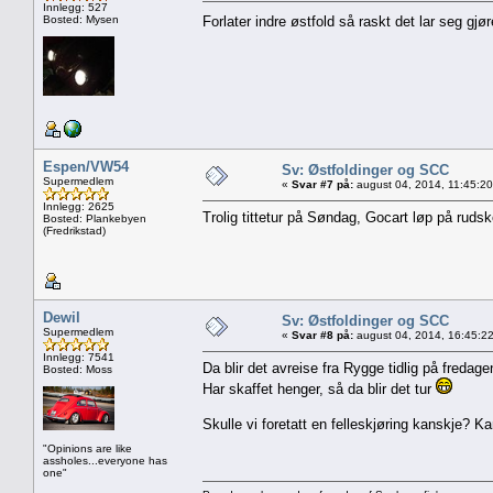
Innlegg: 527
Bosted: Mysen
Forlater indre østfold så raskt det lar seg gjø
Espen/VW54
Sv: Østfoldinger og SCC
Supermedlem
«
Svar #7 på:
august 04, 2014, 11:45:2
Innlegg: 2625
Trolig tittetur på Søndag, Gocart løp på ruds
Bosted: Plankebyen
(Fredrikstad)
Dewil
Sv: Østfoldinger og SCC
Supermedlem
«
Svar #8 på:
august 04, 2014, 16:45:2
Innlegg: 7541
Da blir det avreise fra Rygge tidlig på fredage
Bosted: Moss
Har skaffet henger, så da blir det tur
Skulle vi foretatt en felleskjøring kanskje? Ka
"Opinions are like
assholes...everyone has
one"