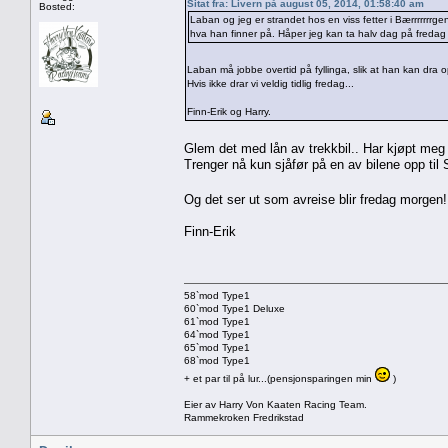
Sitat fra: Livern på august 05, 2014, 01:58:40 am
Bosted:
Laban og jeg er strandet hos en viss fetter i Bærrrrrrrgen
hva han finner på. Håper jeg kan ta halv dag på freda
Laban må jobbe overtid på fyllinga, slik at han kan dra o
Hvis ikke drar vi veldig tidlig fredag...
Finn-Erik og Harry.
Glem det med lån av trekkbil.. Har kjøpt meg
Trenger nå kun sjåfør på en av bilene opp til 
Og det ser ut som avreise blir fredag morge
Finn-Erik
58`mod Type1
60`mod Type1 Deluxe
61`mod Type1
64`mod Type1
65`mod Type1
68`mod Type1
+ et par til på lur...(pensjonsparingen min
)
Eier av Harry Von Kaaten Racing Team.
Rammekroken Fredrikstad