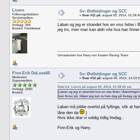
Livern
Sv: Østfoldinger og SCC
Folkevognklubben
«
Svar #11 på:
august 05, 2014, 01:58:4
Seniormedlem
Laban og jeg er strandet hos en viss fetter i B
Innlegg: 384
Bosted: Fredrikstad
jeg tro, men man kan aldri vite hva han finne
Unnasluntrer hos Harry von Kaaten Racing Team
Finn-Erik DeLuxe60
Sv: Østfoldinger og SCC
Moderator
«
Svar #12 på:
august 06, 2014, 14:23:
Supermedlem
Sitat fra: Livern på august 05, 2014, 01:58:40 am
Innlegg: 2890
Laban og jeg er strandet hos en viss fetter i Bærrrrrrrgen
Bosted:
han finner på. Håper jeg kan ta halv dag på fredag og 
Laban må jobbe overtid på fyllinga, slik at ha
låne den da
)
Hvis ikke drar vi veldig tidlig fredag...
Finn-Erik og Harry.