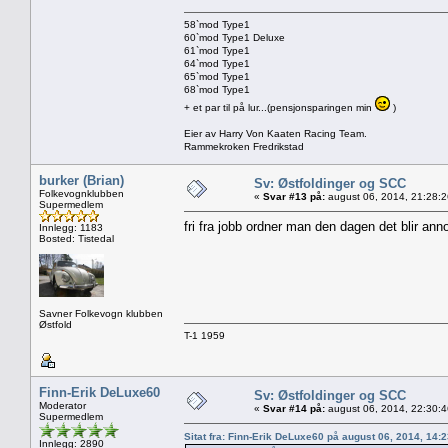
58`mod Type1
60`mod Type1 Deluxe
61`mod Type1
64`mod Type1
65`mod Type1
68`mod Type1
+ et par til på lur...(pensjonsparingen min
)
Eier av Harry Von Kaaten Racing Team.
Rammekroken Fredrikstad
burker (Brian)
Sv: Østfoldinger og SCC
Folkevognklubben
«
Svar #13 på:
august 06, 2014, 21:28:
Supermedlem
fri fra jobb ordner man den dagen det blir ann
Innlegg: 1183
Bosted: Tistedal
Savner Folkevogn klubben
Østfold
T-1 1959
Finn-Erik DeLuxe60
Sv: Østfoldinger og SCC
Moderator
«
Svar #14 på:
august 06, 2014, 22:30:
Supermedlem
Sitat fra: Finn-Erik DeLuxe60 på august 06, 2014, 14:
Innlegg: 2890