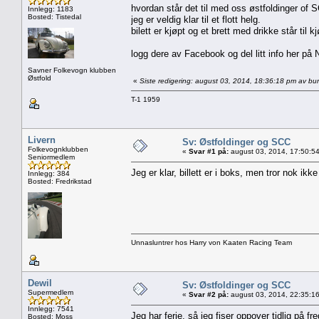
hvordan står det til med oss østfoldinger of
Innlegg: 1183
Bosted: Tistedal
jeg er veldig klar til et flott helg.
bilett er kjøpt og et brett med drikke står til kj
logg dere av Facebook og del litt info her på N
Savner Folkevogn klubben
Østfold
«
Siste redigering: august 03, 2014, 18:36:18 pm av bur
T-1 1959
Livern
Sv: Østfoldinger og SCC
Folkevognklubben
«
Svar #1 på:
august 03, 2014, 17:50:5
Seniormedlem
Jeg er klar, billett er i boks, men tror nok ikke
Innlegg: 384
Bosted: Fredrikstad
Unnasluntrer hos Harry von Kaaten Racing Team
Dewil
Sv: Østfoldinger og SCC
Supermedlem
«
Svar #2 på:
august 03, 2014, 22:35:1
Innlegg: 7541
Jeg har ferie, så jeg fiser oppover tidlig på fr
Bosted: Moss