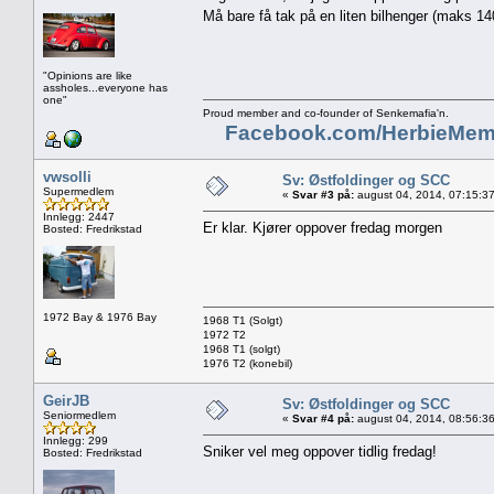
Må bare få tak på en liten bilhenger (maks 1
"Opinions are like
assholes...everyone has
one"
Proud member and co-founder of Senkemafia'n.
Facebook.com/HerbieMem
vwsolli
Sv: Østfoldinger og SCC
Supermedlem
«
Svar #3 på:
august 04, 2014, 07:15:3
Innlegg: 2447
Er klar. Kjører oppover fredag morgen
Bosted: Fredrikstad
1972 Bay & 1976 Bay
1968 T1 (Solgt)
1972 T2
1968 T1 (solgt)
1976 T2 (konebil)
GeirJB
Sv: Østfoldinger og SCC
Seniormedlem
«
Svar #4 på:
august 04, 2014, 08:56:3
Innlegg: 299
Sniker vel meg oppover tidlig fredag!
Bosted: Fredrikstad