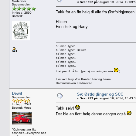
Moderator
«
Svar #22 på:
august 19, 2014, 12:09:
Supermedlem
Takk for en fin helg til alle fra Østfoldgjenge
Innlegg: 2890
Bosted:
Hilsen
Finn-Erik og Harry
58`mod Type1
60`mod Type1 Deluxe
61`mod Type1
64`mod Type1
65`mod Type1
68`mod Type1
+ et par til på lur...(pensjonsparingen min
)
Eier av Harry Von Kaaten Racing Team.
Rammekroken Fredrikstad
Dewil
Sv: Østfoldinger og SCC
Supermedlem
«
Svar #23 på:
august 19, 2014, 13:43:
Innlegg: 7541
Bosted: Moss
Takk selv!
Det ble en flott helg denne gangen også
"Opinions are like
assholes...everyone has