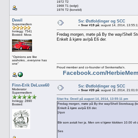
1972 T2
1968 T1 (solgt)
1976 T2 (konebil)
Dewil
Sv: Østfoldinger og SCC
Supermedlem
«
Svar #19 på:
august 14, 2014, 13:55:1
Innlegg: 7541
Fredag morgen, møte på By the way/Shell Sto
Bosted: Moss
Enkelt å kjøre av/på E6 der.
"Opinions are like
assholes...everyone has
one"
Proud member and co-founder of Senkemafia'n.
Facebook.com/HerbieMem
Finn-Erik DeLuxe60
Sv: Østfoldinger og SCC
Moderator
«
Svar #20 på:
august 14, 2014, 21:01:
Supermedlem
Sitat fra: Dewil på august 14, 2014, 13:55:11 pm
Innlegg: 2890
Fredag morgen, møte på By the way/Shell Storebaug (be
Bosted:
Enkelt å kjøre av/på E6 der.
[/quo
Blir som avtalt her ja. Men om vi kjører klokken 10.00 vi
Ses