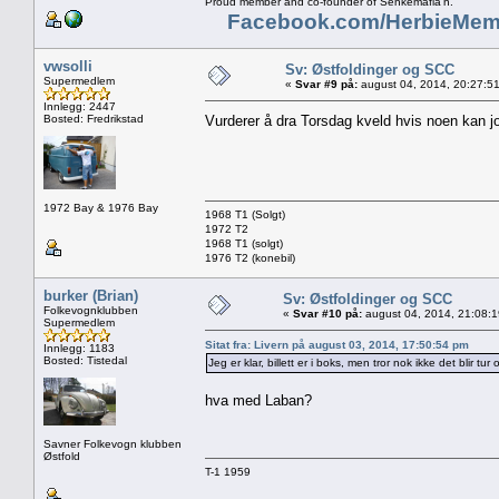
Proud member and co-founder of Senkemafia'n.
Facebook.com/HerbieMem
vwsolli
Sv: Østfoldinger og SCC
Supermedlem
«
Svar #9 på:
august 04, 2014, 20:27:5
Innlegg: 2447
Bosted: Fredrikstad
Vurderer å dra Torsdag kveld hvis noen kan 
1972 Bay & 1976 Bay
1968 T1 (Solgt)
1972 T2
1968 T1 (solgt)
1976 T2 (konebil)
burker (Brian)
Sv: Østfoldinger og SCC
Folkevognklubben
«
Svar #10 på:
august 04, 2014, 21:08:
Supermedlem
Sitat fra: Livern på august 03, 2014, 17:50:54 pm
Innlegg: 1183
Bosted: Tistedal
Jeg er klar, billett er i boks, men tror nok ikke det blir tu
hva med Laban?
Savner Folkevogn klubben
Østfold
T-1 1959