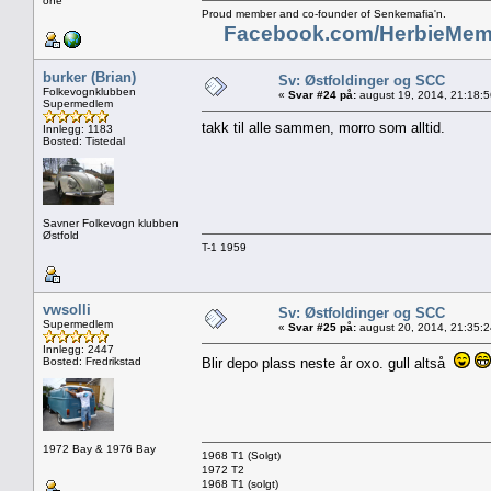
one"
Proud member and co-founder of Senkemafia'n.
Facebook.com/HerbieMem
burker (Brian)
Sv: Østfoldinger og SCC
Folkevognklubben
«
Svar #24 på:
august 19, 2014, 21:18:
Supermedlem
takk til alle sammen, morro som alltid.
Innlegg: 1183
Bosted: Tistedal
Savner Folkevogn klubben
Østfold
T-1 1959
vwsolli
Sv: Østfoldinger og SCC
Supermedlem
«
Svar #25 på:
august 20, 2014, 21:35:
Innlegg: 2447
Bosted: Fredrikstad
Blir depo plass neste år oxo. gull altså
1972 Bay & 1976 Bay
1968 T1 (Solgt)
1972 T2
1968 T1 (solgt)