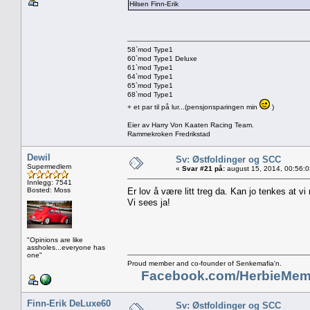
Hilsen Finn-Erik
58`mod Type1
60`mod Type1 Deluxe
61`mod Type1
64`mod Type1
65`mod Type1
68`mod Type1
+ et par til på lur...(pensjonsparingen min
)
Eier av Harry Von Kaaten Racing Team.
Rammekroken Fredrikstad
Dewil
Sv: Østfoldinger og SCC
Supermedlem
«
Svar #21 på:
august 15, 2014, 00:56:
Innlegg: 7541
Bosted: Moss
Er lov å være litt treg da. Kan jo tenkes at vi
Vi sees ja!
"Opinions are like
assholes...everyone has
one"
Proud member and co-founder of Senkemafia'n.
Facebook.com/HerbieMem
Finn-Erik DeLuxe60
Sv: Østfoldinger og SCC