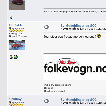
-61 VW 1200 (Beryl green),-69 VW 1600 Variant,-74 B
BERGER
Sv: Østfoldinger og SCC
Supermedlem
«
Svar #5 på:
august 04, 2014, 10:03:2
Innlegg: 4502
Bosted: Trøgstad
Jeg reiser opp fredag morgen jeg også
This is my simple religion:
-Be cool
-Don't be an asshole
Splitboy
Sv: Østfoldinger og SCC
Supermedlem
«
Svar #6 på:
august 04, 2014, 10:56:1