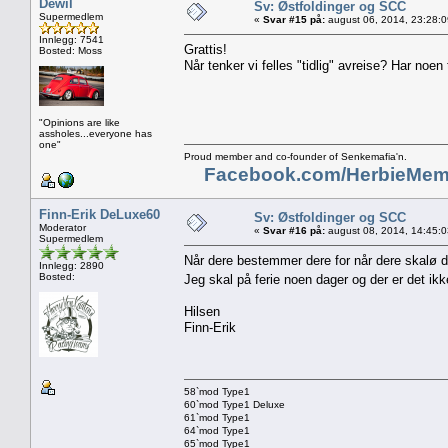
Dewil
Sv: Østfoldinger og SCC
Supermedlem
«
Svar #15 på:
august 06, 2014, 23:28:
Innlegg: 7541
Grattis!
Bosted: Moss
Når tenker vi felles "tidlig" avreise? Har noen
"Opinions are like
assholes...everyone has
one"
Proud member and co-founder of Senkemafia'n.
Facebook.com/HerbieMem
Finn-Erik DeLuxe60
Sv: Østfoldinger og SCC
Moderator
«
Svar #16 på:
august 08, 2014, 14:45:
Supermedlem
Når dere bestemmer dere for når dere skalø d
Innlegg: 2890
Bosted:
Jeg skal på ferie noen dager og der er det ikk
Hilsen
Finn-Erik
58`mod Type1
60`mod Type1 Deluxe
61`mod Type1
64`mod Type1
65`mod Type1