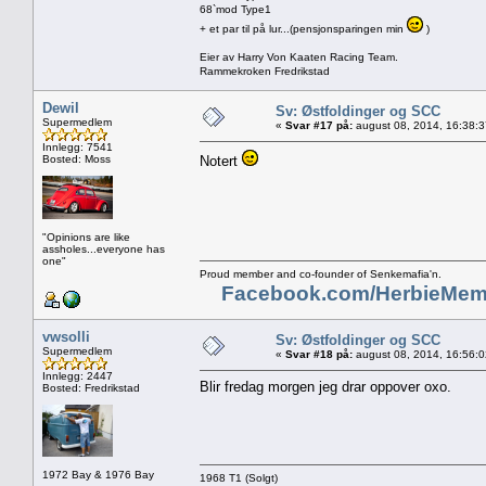
68`mod Type1
+ et par til på lur...(pensjonsparingen min
)
Eier av Harry Von Kaaten Racing Team.
Rammekroken Fredrikstad
Dewil
Sv: Østfoldinger og SCC
Supermedlem
«
Svar #17 på:
august 08, 2014, 16:38:
Innlegg: 7541
Bosted: Moss
Notert
"Opinions are like
assholes...everyone has
one"
Proud member and co-founder of Senkemafia'n.
Facebook.com/HerbieMem
vwsolli
Sv: Østfoldinger og SCC
Supermedlem
«
Svar #18 på:
august 08, 2014, 16:56:
Innlegg: 2447
Blir fredag morgen jeg drar oppover oxo.
Bosted: Fredrikstad
1972 Bay & 1976 Bay
1968 T1 (Solgt)