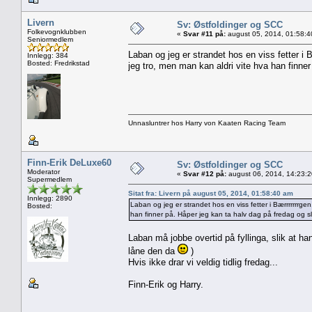
Livern
Sv: Østfoldinger og SCC
Folkevognklubben
«
Svar #11 på:
august 05, 2014, 01:58:4
Seniormedlem
Laban og jeg er strandet hos en viss fetter i B
Innlegg: 384
Bosted: Fredrikstad
jeg tro, men man kan aldri vite hva han finne
Unnasluntrer hos Harry von Kaaten Racing Team
Finn-Erik DeLuxe60
Sv: Østfoldinger og SCC
Moderator
«
Svar #12 på:
august 06, 2014, 14:23:
Supermedlem
Sitat fra: Livern på august 05, 2014, 01:58:40 am
Innlegg: 2890
Laban og jeg er strandet hos en viss fetter i Bærrrrrrrgen
Bosted:
han finner på. Håper jeg kan ta halv dag på fredag og 
Laban må jobbe overtid på fyllinga, slik at ha
låne den da
)
Hvis ikke drar vi veldig tidlig fredag...
Finn-Erik og Harry.