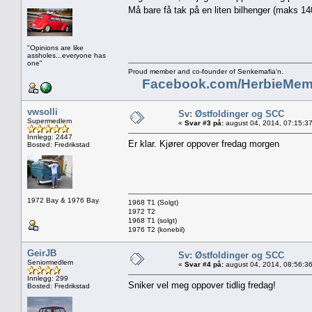
Må bare få tak på en liten bilhenger (maks 1
"Opinions are like
assholes...everyone has
one"
Proud member and co-founder of Senkemafia'n.
Facebook.com/HerbieMem
vwsolli
Sv: Østfoldinger og SCC
Supermedlem
«
Svar #3 på:
august 04, 2014, 07:15:3
Innlegg: 2447
Er klar. Kjører oppover fredag morgen
Bosted: Fredrikstad
1972 Bay & 1976 Bay
1968 T1 (Solgt)
1972 T2
1968 T1 (solgt)
1976 T2 (konebil)
GeirJB
Sv: Østfoldinger og SCC
Seniormedlem
«
Svar #4 på:
august 04, 2014, 08:56:3
Innlegg: 299
Sniker vel meg oppover tidlig fredag!
Bosted: Fredrikstad