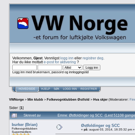
Velkommen,
Gjest
. Vennligst
logg inn
eller
registrer deg
.
Har du ikke mottatt
e-post for aktivering
?
Logg inn med brukernavn, passord og innloggingstid
HOVEDSIDE
HJELP
SØK
LOGG INN
REGISTRER
VWNorge
>
Min klubb
>
Folkevognklubben Østfold
>
Hva skjer
(Moderatorer:
Fin
Sider: [
1
]
Skrevet av
Emne: Østfoldinger og SCC (Lest 51108 gange
burker (Brian)
Østfoldinger og SCC
Folkevognklubben
«
på:
august 03, 2014, 16:35:32 pm »
Supermedlem