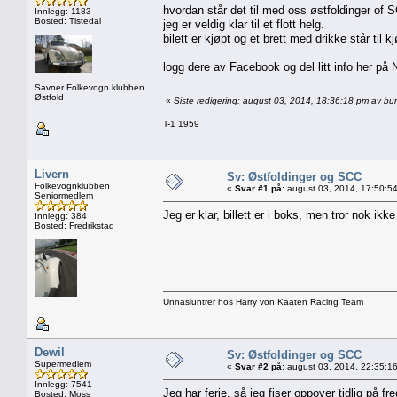
hvordan står det til med oss østfoldinger of
Innlegg: 1183
Bosted: Tistedal
jeg er veldig klar til et flott helg.
bilett er kjøpt og et brett med drikke står til kj
logg dere av Facebook og del litt info her på N
Savner Folkevogn klubben
Østfold
«
Siste redigering: august 03, 2014, 18:36:18 pm av bur
T-1 1959
Livern
Sv: Østfoldinger og SCC
Folkevognklubben
«
Svar #1 på:
august 03, 2014, 17:50:5
Seniormedlem
Jeg er klar, billett er i boks, men tror nok ikke
Innlegg: 384
Bosted: Fredrikstad
Unnasluntrer hos Harry von Kaaten Racing Team
Dewil
Sv: Østfoldinger og SCC
Supermedlem
«
Svar #2 på:
august 03, 2014, 22:35:1
Innlegg: 7541
Jeg har ferie, så jeg fiser oppover tidlig på fr
Bosted: Moss