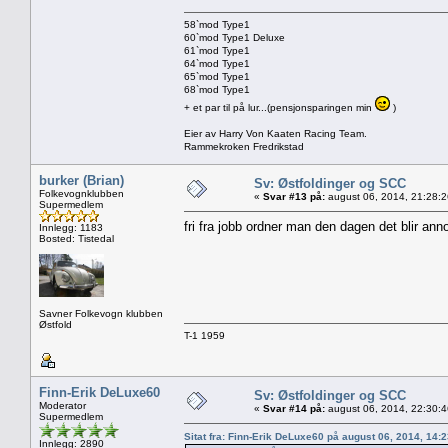
58`mod Type1
60`mod Type1 Deluxe
61`mod Type1
64`mod Type1
65`mod Type1
68`mod Type1
+ et par til på lur...(pensjonsparingen min
)
Eier av Harry Von Kaaten Racing Team.
Rammekroken Fredrikstad
burker (Brian)
Sv: Østfoldinger og SCC
Folkevognklubben
«
Svar #13 på:
august 06, 2014, 21:28:
Supermedlem
fri fra jobb ordner man den dagen det blir ann
Innlegg: 1183
Bosted: Tistedal
Savner Folkevogn klubben
Østfold
T-1 1959
Finn-Erik DeLuxe60
Sv: Østfoldinger og SCC
Moderator
«
Svar #14 på:
august 06, 2014, 22:30:
Supermedlem
Sitat fra: Finn-Erik DeLuxe60 på august 06, 2014, 14:
Innlegg: 2890