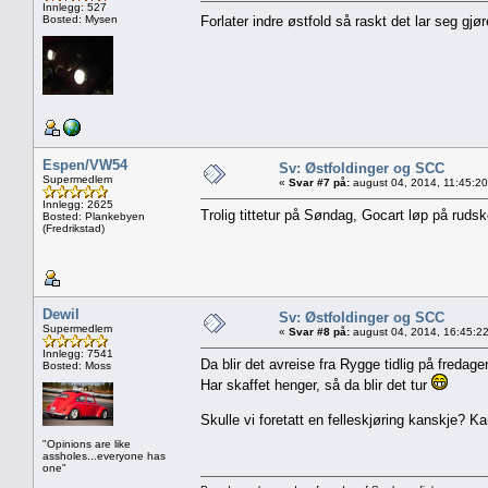
Innlegg: 527
Bosted: Mysen
Forlater indre østfold så raskt det lar seg gjø
Espen/VW54
Sv: Østfoldinger og SCC
Supermedlem
«
Svar #7 på:
august 04, 2014, 11:45:2
Innlegg: 2625
Trolig tittetur på Søndag, Gocart løp på ruds
Bosted: Plankebyen
(Fredrikstad)
Dewil
Sv: Østfoldinger og SCC
Supermedlem
«
Svar #8 på:
august 04, 2014, 16:45:2
Innlegg: 7541
Da blir det avreise fra Rygge tidlig på fredage
Bosted: Moss
Har skaffet henger, så da blir det tur
Skulle vi foretatt en felleskjøring kanskje? Ka
"Opinions are like
assholes...everyone has
one"