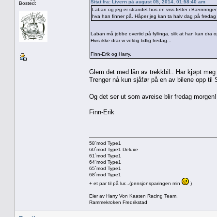
Sitat fra: Livern på august 05, 2014, 01:58:40 am
Bosted:
Laban og jeg er strandet hos en viss fetter i Bærrrrrrrgen
hva han finner på. Håper jeg kan ta halv dag på freda
Laban må jobbe overtid på fyllinga, slik at han kan dra o
Hvis ikke drar vi veldig tidlig fredag...
Finn-Erik og Harry.
Glem det med lån av trekkbil.. Har kjøpt meg
Trenger nå kun sjåfør på en av bilene opp til 
Og det ser ut som avreise blir fredag morge
Finn-Erik
58`mod Type1
60`mod Type1 Deluxe
61`mod Type1
64`mod Type1
65`mod Type1
68`mod Type1
+ et par til på lur...(pensjonsparingen min
)
Eier av Harry Von Kaaten Racing Team.
Rammekroken Fredrikstad