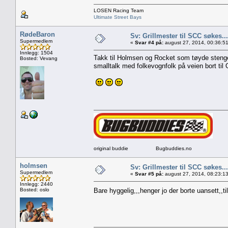
LOSEN Racing Team
Ultimate Street Bays
RødeBaron
Sv: Grillmester til SCC søkes...
Supermedlem
«
Svar #4 på:
august 27, 2014, 00:36:5
Innlegg: 1504
Takk til Holmsen og Rocket som tøyde stenge
Bosted: Vevang
smalltalk med folkevognfolk på veien bort ti
original buddie Bugbuddies.no
holmsen
Sv: Grillmester til SCC søkes...
Supermedlem
«
Svar #5 på:
august 27, 2014, 08:23:1
Innlegg: 2440
Bosted: oslo
Bare hyggelig,,,henger jo der borte uansett,,ti