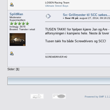
LOSEN Racing Team
Ultimate Street Bays
SplitMan
Sv: Grillmester til SCC søkes...
Moderator
«
Svar #6 på:
august 27, 2014, 09:16:2
Supermedlem
Innlegg: 3676
TUSEN TAKK! for hjelpen kjære Jan og Are - gli
Bosted: Trønder i eksil
ølforsyningen i kampens hete. Neste år lover v
Tusen takk fra både Screwdrivers og SCC!
SCREWDRIVER #2
Sider: [
1
]
Powered by SMF 1.1.