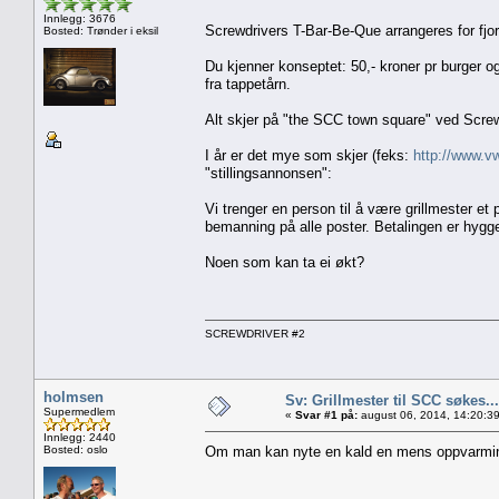
Innlegg: 3676
Screwdrivers T-Bar-Be-Que arrangeres for fjo
Bosted: Trønder i eksil
Du kjenner konseptet: 50,- kroner pr burger og 
fra tappetårn.
Alt skjer på "the SCC town square" ved Screwd
I år er det mye som skjer (feks:
http://www.v
"stillingsannonsen":
Vi trenger en person til å være grillmester et
bemanning på alle poster. Betalingen er hyggel
Noen som kan ta ei økt?
SCREWDRIVER #2
holmsen
Sv: Grillmester til SCC søkes...
Supermedlem
«
Svar #1 på:
august 06, 2014, 14:20:3
Innlegg: 2440
Bosted: oslo
Om man kan nyte en kald en mens oppvarmin