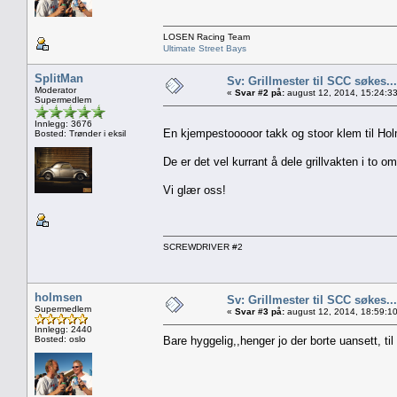
LOSEN Racing Team
Ultimate Street Bays
SplitMan
Sv: Grillmester til SCC søkes...
Moderator
«
Svar #2 på:
august 12, 2014, 15:24:3
Supermedlem
Innlegg: 3676
En kjempestooooor takk og stoor klem til Hol
Bosted: Trønder i eksil
De er det vel kurrant å dele grillvakten i to omt
Vi glær oss!
SCREWDRIVER #2
holmsen
Sv: Grillmester til SCC søkes...
Supermedlem
«
Svar #3 på:
august 12, 2014, 18:59:1
Innlegg: 2440
Bosted: oslo
Bare hyggelig,,henger jo der borte uansett, til