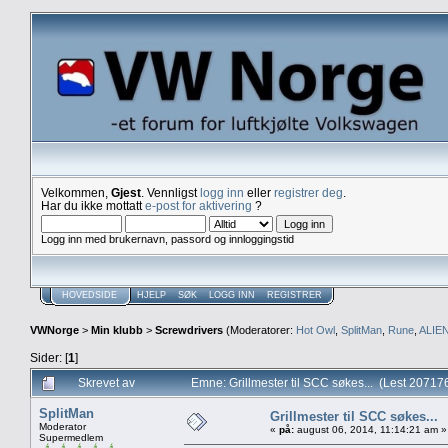
Velkommen,
Gjest
. Vennligst
logg inn
eller
registrer deg
.
Har du ikke mottatt
e-post for aktivering
?
Logg inn med brukernavn, passord og innloggingstid
HOVEDSIDE
HJELP
SØK
LOGG INN
REGISTRER
VWNorge
>
Min klubb
>
Screwdrivers
(Moderatorer:
Hot Owl
,
SplitMan
,
Rune
,
ALIE
Sider: [
1
]
Skrevet av
Emne: Grillmester til SCC søkes... (Lest 20717
SplitMan
Grillmester til SCC søkes...
Moderator
«
på:
august 06, 2014, 11:14:21 am »
Supermedlem