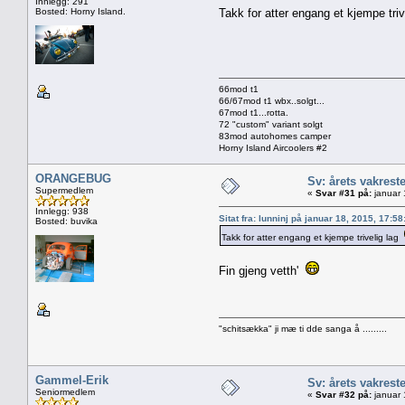
Innlegg: 291
Bosted: Horny Island.
Takk for atter engang et kjempe tri
66mod t1
66/67mod t1 wbx..solgt...
67mod t1...rotta.
72 "custom" variant solgt
83mod autohomes camper
Horny Island Aircoolers #2
ORANGEBUG
Sv: årets vakrest
Supermedlem
«
Svar #31 på:
januar 
Innlegg: 938
Sitat fra: lunninj på januar 18, 2015, 17:5
Bosted: buvika
Takk for atter engang et kjempe trivelig lag
Fin gjeng vetth'
"schitsækka" ji mæ ti dde sanga å .........
Gammel-Erik
Sv: årets vakrest
Seniormedlem
«
Svar #32 på:
januar 