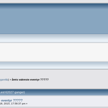
garella
) >
årets vakreste eventyr ?????
Lest 62027 ganger)
e eventyr ?????
18, 2015, 17:58:37 pm »