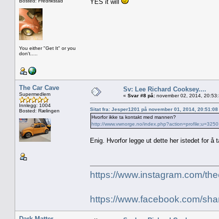
Bosted: Fredrikstad
YES it will
You either "Get It" or you
don't.....
The Car Cave
Sv: Lee Richard Cooksey....
Supermedlem
«
Svar #8 på:
november 02, 2014, 20:53
Innlegg: 1004
Sitat fra: Jesper1201 på november 01, 2014, 20:51:0
Bosted: Rælingen
Hvorfor ikke ta kontakt med mannen?
http://www.vwnorge.no/index.php?action=profile;u=3250
Enig. Hvorfor legge ut dette her istedet for å 
https://www.instagram.com/
https://www.facebook.com/sha
Dark Matter