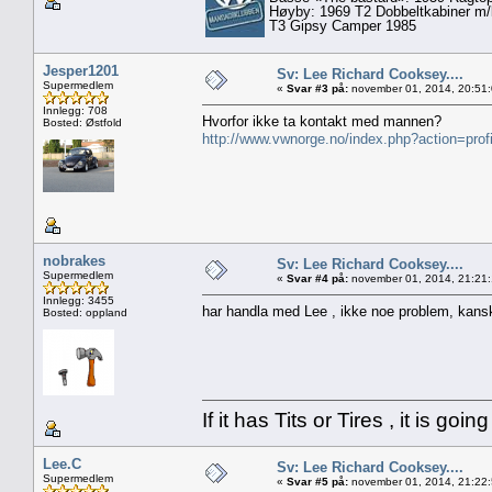
Høyby: 1969 T2 Dobbeltkabiner m/
T3 Gipsy Camper 1985
Jesper1201
Sv: Lee Richard Cooksey....
Supermedlem
«
Svar #3 på:
november 01, 2014, 20:51
Innlegg: 708
Hvorfor ikke ta kontakt med mannen?
Bosted: Østfold
http://www.vwnorge.no/index.php?action=prof
nobrakes
Sv: Lee Richard Cooksey....
Supermedlem
«
Svar #4 på:
november 01, 2014, 21:21:
Innlegg: 3455
har handla med Lee , ikke noe problem, kanskje 
Bosted: oppland
If it has Tits or Tires , it is goin
Lee.C
Sv: Lee Richard Cooksey....
Supermedlem
«
Svar #5 på:
november 01, 2014, 21:22