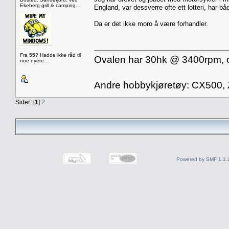
Ekeberg grill & camping...
England, var dessverre ofte ett lotteri, har b
Da er det ikke moro å være forhandler.
Fra 55? Hadde ikke råd til
Ovalen har 30hk @ 3400rpm, og 
noe nyere...
Andre hobbykjøretøy: CX500,
Sider: [
1
]
2
Powered by SMF 1.1.