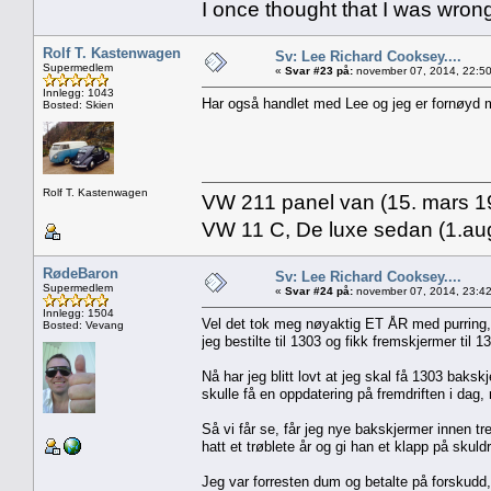
I once thought that I was wron
Rolf T. Kastenwagen
Sv: Lee Richard Cooksey....
Supermedlem
«
Svar #23 på:
november 07, 2014, 22:50
Innlegg: 1043
Har også handlet med Lee og jeg er fornøyd med
Bosted: Skien
Rolf T. Kastenwagen
VW 211 panel van (15. mars 19
VW 11 C, De luxe sedan (1.aug
RødeBaron
Sv: Lee Richard Cooksey....
Supermedlem
«
Svar #24 på:
november 07, 2014, 23:42
Innlegg: 1504
Vel det tok meg nøyaktig ET ÅR med purring, 
Bosted: Vevang
jeg bestilte til 1303 og fikk fremskjermer til 
Nå har jeg blitt lovt at jeg skal få 1303 bakskj
skulle få en oppdatering på fremdriften i dag, 
Så vi får se, får jeg nye bakskjermer innen tr
hatt et trøblete år og gi han et klapp på skuldr
Jeg var forresten dum og betalte på forskudd,