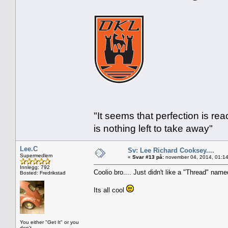
"It seems that perfection is re
is nothing left to take away"
Lee.C
Sv: Lee Richard Cooksey....
Supermedlem
«
Svar #13 på:
november 04, 2014, 01:14
Innlegg: 792
Coolio bro.... Just didn't like a "Thread" named
Bosted: Fredrikstad
Its all cool
You either "Get It" or you
don't.....