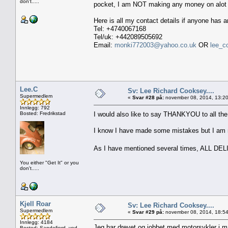
don't.....
pocket, I am NOT making any money on alot o
Here is all my contact details if anyone has a
Tel: +4740067168
Tel/uk: +442089505692
Email:
monki772003@yahoo.co.uk
OR
lee_c
Lee.C
Sv: Lee Richard Cooksey....
Supermedlem
«
Svar #28 på:
november 08, 2014, 13:20
Innlegg: 792
Bosted: Fredrikstad
I would also like to say THANKYOU to all t
I know I have made some mistakes but I am no
As I have mentioned several times, ALL 
You either "Get It" or you
don't.....
Kjell Roar
Sv: Lee Richard Cooksey....
Supermedlem
«
Svar #29 på:
november 08, 2014, 18:54
Innlegg: 4184
Jeg har drevet og jobbet med motorsykler i mang
Bosted: Sandefjord, ved