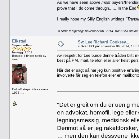
As we have seen above
most
buyers/friends
prove that I do come through...... In the End
I really hope my Silly English writings
"Transl
«
Siste redigering: november 06, 2014, 04:30:53 am av
Eikstad
Sv: Lee Richard Cooksey....
Supermedlem
«
Svar #21 på:
november 06, 2014, 10:37
Innlegg: 2651
Av respekt for Lee burde denne tråden blitt m
Bosted: I finere strøk av
skien.
best på PM, mail, telefon eller aller helst per
Når det er sagt så har jeg kun positive erfaring
involverte får seg en telefon eller en mailkont
Full off stupid ideas since
1978.....
"Det er greit om du er uenig me
en advokat, homofil, lege eller 
legningsmessig, medisinsk ell
Derimot så er jeg rakettforsker
… men den kan dessverre ikke