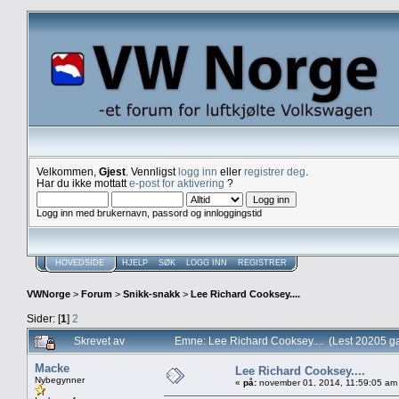
Velkommen,
Gjest
. Vennligst
logg inn
eller
registrer deg
.
Har du ikke mottatt
e-post for aktivering
?
Logg inn med brukernavn, passord og innloggingstid
HOVEDSIDE
HJELP
SØK
LOGG INN
REGISTRER
VWNorge
>
Forum
>
Snikk-snakk
>
Lee Richard Cooksey....
Sider: [
1
]
2
Skrevet av
Emne: Lee Richard Cooksey.... (Lest 20205 g
Macke
Lee Richard Cooksey....
Nybegynner
«
på:
november 01, 2014, 11:59:05 am