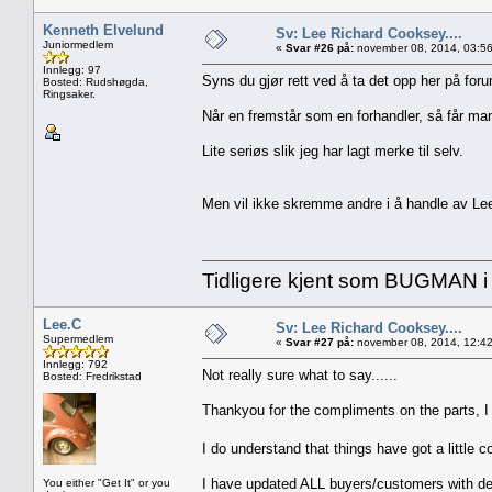
Kenneth Elvelund
Sv: Lee Richard Cooksey....
Juniormedlem
«
Svar #26 på:
november 08, 2014, 03:56
Innlegg: 97
Syns du gjør rett ved å ta det opp her på foru
Bosted: Rudshøgda,
Ringsaker.
Når en fremstår som en forhandler, så får man
Lite seriøs slik jeg har lagt merke til selv.
Men vil ikke skremme andre i å handle av Lee
Tidligere kjent som BUGMAN i 
Lee.C
Sv: Lee Richard Cooksey....
Supermedlem
«
Svar #27 på:
november 08, 2014, 12:42
Innlegg: 792
Not really sure what to say......
Bosted: Fredrikstad
Thankyou for the compliments on the parts, I
I do understand that things have got a littl
I have updated ALL buyers/customers with de
You either "Get It" or you