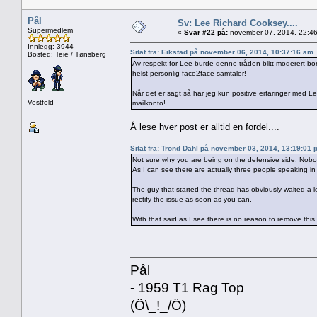
Pål
Sv: Lee Richard Cooksey....
Supermedlem
«
Svar #22 på:
november 07, 2014, 22:46
Innlegg: 3944
Sitat fra: Eikstad på november 06, 2014, 10:37:16 am
Bosted: Teie / Tønsberg
Av respekt for Lee burde denne tråden blitt moderert bort
helst personlig face2face samtaler!
Når det er sagt så har jeg kun positive erfaringer med Lee.
Vestfold
mailkonto!
Å lese hver post er alltid en fordel....
Sitat fra: Trond Dahl på november 03, 2014, 13:19:01
Not sure why you are being on the defensive side. Nobo
As I can see there are actually three people speaking in
The guy that started the thread has obviously waited a lon
rectify the issue as soon as you can.
With that said as I see there is no reason to remove this
Pål
- 1959 T1 Rag Top
(Ö\_!_/Ö)