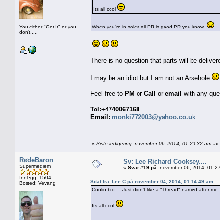
Its all cool
You either "Get It" or you
When you`re in sales all PR is good PR you know
don't.....
There is no question that parts will be delivere
I may be an idiot but I am not an Arsehole
Feel free to
PM
or
Call
or
email
with any que
Tel:+4740067168
Email:
monki772003@yahoo.co.uk
«
Siste redigering: november 06, 2014, 01:20:32 am av
RødeBaron
Sv: Lee Richard Cooksey....
Supermedlem
«
Svar #19 på:
november 06, 2014, 01:27
Innlegg: 1504
Sitat fra: Lee.C på november 04, 2014, 01:14:49 am
Bosted: Vevang
Coolio bro.... Just didn't like a "Thread" named after me...
Its all cool