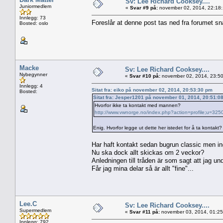
Sv: Lee Richard Cooksey....
Juniormedlem
«
Svar #9 på:
november 02, 2014, 22:18
Innlegg: 73
Foreslår at denne post tas ned fra forumet sn
Bosted: oslo
Macke
Sv: Lee Richard Cooksey....
Nybegynner
«
Svar #10 på:
november 02, 2014, 23:50
Innlegg: 4
Sitat fra: eiko på november 02, 2014, 20:53:30 pm
Bosted:
Sitat fra: Jesper1201 på november 01, 2014, 20:51:0
Hvorfor ikke ta kontakt med mannen?
http://www.vwnorge.no/index.php?action=profile;u=325
Enig. Hvorfor legge ut dette her istedet for å ta kontakt?
Har haft kontakt sedan bugrun classic men in
Nu ska dock allt skickas om 2 veckor?
Anledningen till tråden är som sagt att jag un
Får jag mina delar så är allt "fine"...
Lee.C
Sv: Lee Richard Cooksey....
Supermedlem
«
Svar #11 på:
november 03, 2014, 01:25
Innlegg: 792