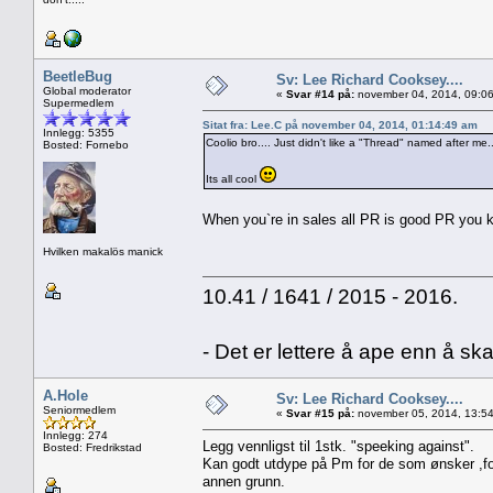
BeetleBug
Sv: Lee Richard Cooksey....
Global moderator
«
Svar #14 på:
november 04, 2014, 09:06
Supermedlem
Sitat fra: Lee.C på november 04, 2014, 01:14:49 am
Innlegg: 5355
Coolio bro.... Just didn't like a "Thread" named after me...
Bosted: Fornebo
Its all cool
When you`re in sales all PR is good PR yo
Hvilken makalös manick
10.41 / 1641 / 2015 - 2016.
- Det er lettere å ape enn å sk
A.Hole
Sv: Lee Richard Cooksey....
Seniormedlem
«
Svar #15 på:
november 05, 2014, 13:54
Innlegg: 274
Legg vennligst til 1stk. "speeking against".
Bosted: Fredrikstad
Kan godt utdype på Pm for de som ønsker ,fo
annen grunn.