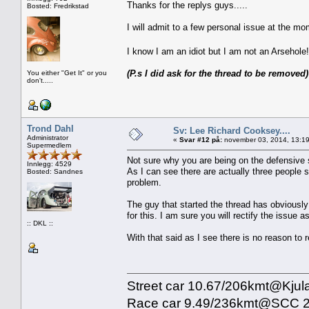
Thanks for the replys guys.....
Bosted: Fredrikstad
I will admit to a few personal issue at the
I know I am an idiot but I am not an Arsehole
(P.s I did ask for the thread to be removed)
You either "Get It" or you
don't.....
Trond Dahl
Sv: Lee Richard Cooksey....
Administrator
«
Svar #12 på:
november 03, 2014, 13:19
Supermedlem
Not sure why you are being on the defensive 
Innlegg: 4529
As I can see there are actually three people s
Bosted: Sandnes
problem.
The guy that started the thread has obviously 
for this. I am sure you will rectify the issue 
:: DKL ::
With that said as I see there is no reason to 
Street car 10.67/206kmt@Kjul
Race car 9.49/236kmt@SCC 