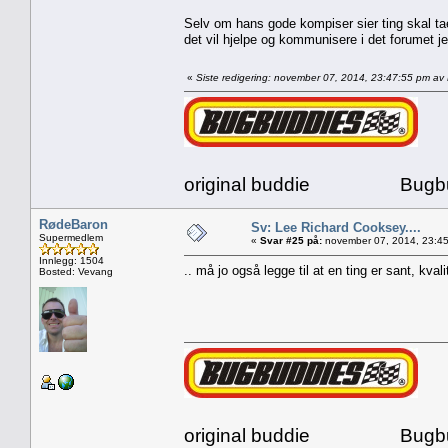
Selv om hans gode kompiser sier ting skal taes
det vil hjelpe og kommunisere i det forumet j
«
Siste redigering: november 07, 2014, 23:47:55 pm a
original buddie Bugbud
RødeBaron
Sv: Lee Richard Cooksey....
Supermedlem
«
Svar #25 på:
november 07, 2014, 23:45
Innlegg: 1504
.. må jo også legge til at en ting er sant, k
Bosted: Vevang
original buddie Bugbud