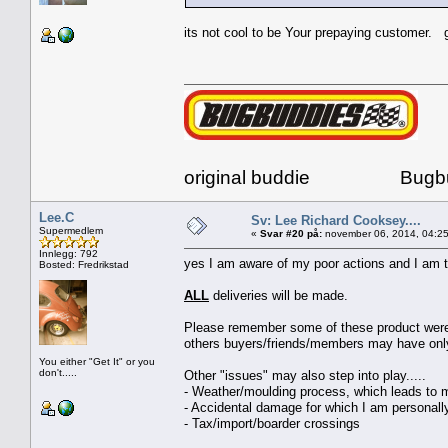
its not cool to be Your prepaying customer. g
original buddie Bugbud
Lee.C
Sv: Lee Richard Cooksey....
Supermedlem
«
Svar #20 på:
november 06, 2014, 04:25
Innlegg: 792
yes I am aware of my poor actions and I am tr
Bosted: Fredrikstad
ALL
deliveries will be made.
Please remember some of these product were be
others buyers/friends/members may have only 
You either "Get It" or you
don't.....
Other "issues" may also step into play.....
- Weather/moulding process, which leads to m
- Accidental damage for which I am personally 
- Tax/import/boarder crossings