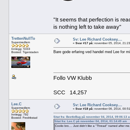
"It seems that perfection is re
is nothing left to take away"
TrettenNullTo
Sv: Lee Richard Cooksey....
Supermedlem
«
Svar #17 på:
november 05, 2014, 21:23
Innlegg: 5333
Bare gode erfaring ved handel med Lee for 
Bosted: Tigerstaden
Follo VW Klubb
SCC 14,257
Lee.C
Sv: Lee Richard Cooksey....
Supermedlem
«
Svar #18 på:
november 06, 2014, 00:51
Innlegg: 792
Sitat fra: BeetleBug på november 04, 2014, 09:06:13 
Bosted: Fredrikstad
Sitat fra: Lee.C på november 04, 2014, 01:14:49 am
Coolio bro.... Just didn't like a "Thread" named after me..