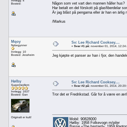
Innlegg: 4
Någon som vet vart den mannen håller hus?
Bosted:
Har betalt en del förskott på glasfiberdelar so
Är jag blåst på pengarna eller är han en ärlig
/Markus
Mqoy
Sv: Lee Richard Cooksey....
Nybegynner
«
Svar #1 på:
november 01, 2014, 12:24
Innlegg: 10
Bosted: Jessheim
Jeg kjøpte et panser av han i fjor, den handel
Hølby
Sv: Lee Richard Cooksey....
Supermedlem
«
Svar #2 på:
november 01, 2014, 20:20
Innlegg: 1637
Tror det er Fredrikstad. Går for å være en ærl
Bosted: Gan
Originalt er kult!
Mobil: 90828000
Hølby: 1958 Folkevogn m/piler
Basse «The bastard»: 1959 Ragtop 