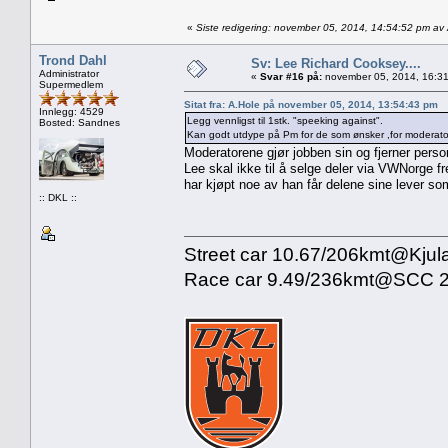
«
Siste redigering: november 05, 2014, 14:54:52 pm av
Trond Dahl
Sv: Lee Richard Cooksey....
Administrator
«
Svar #16 på:
november 05, 2014, 16:31
Supermedlem
Sitat fra: A.Hole på november 05, 2014, 13:54:43 pm
Innlegg: 4529
Legg vennligst til 1stk. "speeking against".
Bosted: Sandnes
Kan godt utdype på Pm for de som ønsker ,for moderato
Moderatorene gjør jobben sin og fjerner person
Lee skal ikke til å selge deler via VWNorge f
har kjøpt noe av han får delene sine lever so
:: DKL ::
Street car 10.67/206kmt@Kjul
Race car 9.49/236kmt@SCC 