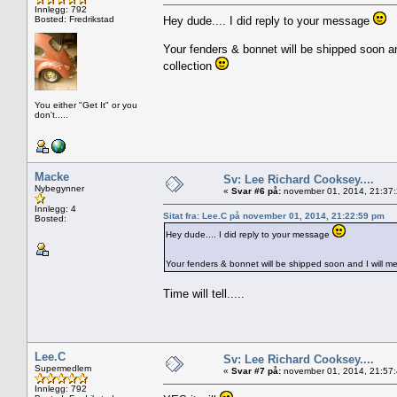
Innlegg: 792
Bosted: Fredrikstad
Hey dude.... I did reply to your message
Your fenders & bonnet will be shipped soon an
collection
You either "Get It" or you
don't.....
Macke
Sv: Lee Richard Cooksey....
Nybegynner
«
Svar #6 på:
november 01, 2014, 21:37
Innlegg: 4
Sitat fra: Lee.C på november 01, 2014, 21:22:59 pm
Bosted:
Hey dude.... I did reply to your message
Your fenders & bonnet will be shipped soon and I will me
Time will tell.....
Lee.C
Sv: Lee Richard Cooksey....
Supermedlem
«
Svar #7 på:
november 01, 2014, 21:57
Innlegg: 792