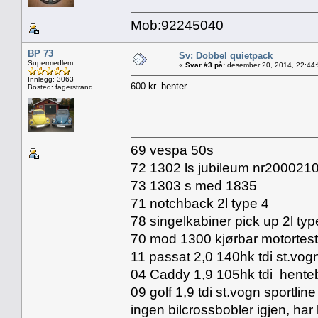
Mob:92245040
BP 73
Sv: Dobbel quietpack
Supermedlem
«
Svar #3 på:
desember 20, 2014, 22:44
Innlegg: 3063
600 kr. henter.
Bosted: fagerstrand
69 vespa 50s
72 1302 ls jubileum nr20002
73 1303 s med 1835
71 notchback 2l type 4
78 singelkabiner pick up 2l typ
70 mod 1300 kjørbar motortes
11 passat 2,0 140hk tdi st.vog
04 Caddy 1,9 105hk tdi henteb
09 golf 1,9 tdi st.vogn sportline
ingen bilcrossbobler igjen, har