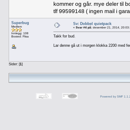
kommer og går. mye deler til b
tlf 99599148 ( ingen mail i gar
Superbug
Sv: Dobbel quietpack
Medlem
«
Svar #4 på:
desember 21, 2014, 20:03
Innlegg: 108
Takk for bud.
Bosted: Flisa
Lar denne gå ut i morgen klokka 2200 med fem
Sider: [
1
]
Powered by SMF 1.1.