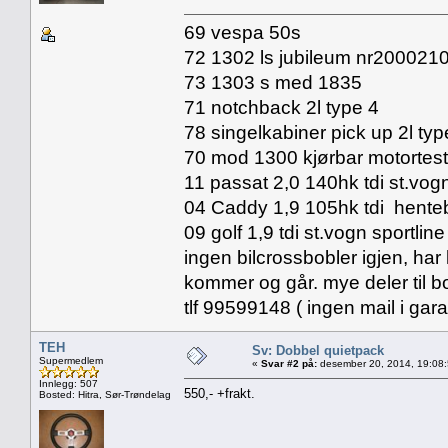
69 vespa 50s
72 1302 ls jubileum nr20002
73 1303 s med 1835
71 notchback 2l type 4
78 singelkabiner pick up 2l typ
70 mod 1300 kjørbar motortes
11 passat 2,0 140hk tdi st.vog
04 Caddy 1,9 105hk tdi henteb
09 golf 1,9 tdi st.vogn sportline
ingen bilcrossbobler igjen, har
kommer og går. mye deler til b
tlf 99599148 ( ingen mail i gar
TEH
Sv: Dobbel quietpack
Supermedlem
«
Svar #2 på:
desember 20, 2014, 19:08
Innlegg: 507
550,- +frakt.
Bosted: Hitra, Sør-Trøndelag