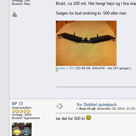
Innlegg: 108
Brukt, ca 100 mil, Har hengt høyt og i bra sta
Bosted: Flisa
Selges for bud omkring kr. 500 eller mer.
bilde 1.JPG
(52.88 KB. 640x478 - vist 207 ganger.)
BP 73
Sv: Dobbel quietpack
Supermedlem
«
Svar #1 på:
desember 19, 2014, 21:25
Innlegg: 3063
Bosted: fagerstrand
tar det for 500 kr