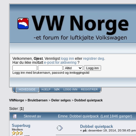
Velkommen,
Gjest
. Vennligst
logg inn
eller
registrer deg
.
Har du ikke mottatt
e-post for aktivering
?
Logg inn med brukernavn, passord og innloggingstid
HOVEDSIDE
HJELP
SØK
LOGG INN
REGISTRER
VWNorge
>
Bruktbørsen
>
Deler selges
>
Dobbel quietpack
Sider: [
1
]
Skrevet av
Emne: Dobbel quietpack (Lest 1846 ganger)
Superbug
Dobbel quietpack
Medlem
«
på:
desember 19, 2014, 20:58:45 pm