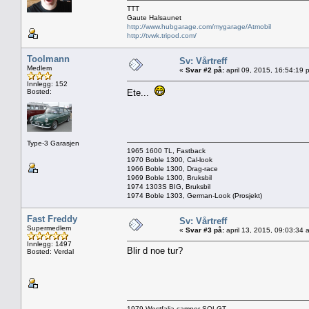
TTT
Gaute Halsaunet
http://www.hubgarage.com/mygarage/Atmobil
http://tvwk.tripod.com/
Toolmann
Sv: Vårtreff
Medlem
«
Svar #2 på:
april 09, 2015, 16:54:19 
Innlegg: 152
Bosted:
Ete...
Type-3 Garasjen
1965 1600 TL, Fastback
1970 Boble 1300, Cal-look
1966 Boble 1300, Drag-race
1969 Boble 1300, Bruksbil
1974 1303S BIG, Bruksbil
1974 Boble 1303, German-Look (Prosjekt)
Fast Freddy
Sv: Vårtreff
Supermedlem
«
Svar #3 på:
april 13, 2015, 09:03:34 
Innlegg: 1497
Blir d noe tur?
Bosted: Verdal
1979 Westfalia camper SOLGT