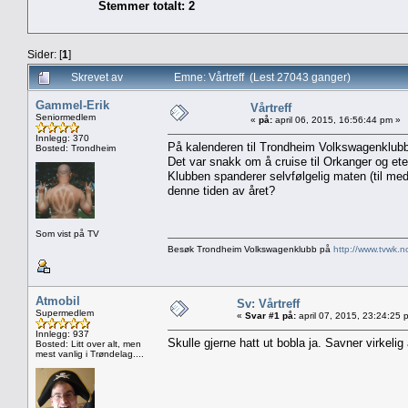
Stemmer totalt: 2
Sider: [
1
]
Skrevet av
Emne: Vårtreff (Lest 27043 ganger)
Gammel-Erik
Vårtreff
Seniormedlem
«
på:
april 06, 2015, 16:56:44 pm »
Innlegg: 370
På kalenderen til Trondheim Volkswagenklubb 
Bosted: Trondheim
Det var snakk om å cruise til Orkanger og ete
Klubben spanderer selvfølgelig maten (til me
denne tiden av året?
Som vist på TV
Besøk Trondheim Volkswagenklubb på
http://www.tvwk.n
Atmobil
Sv: Vårtreff
Supermedlem
«
Svar #1 på:
april 07, 2015, 23:24:25 
Innlegg: 937
Skulle gjerne hatt ut bobla ja. Savner virkelig
Bosted: Litt over alt, men
mest vanlig i Trøndelag....