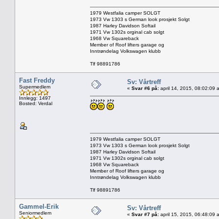
1979 Westfalia camper SOLGT
1973 Vw 1303 s German look prosjekt Solgt
1987 Harley Davidson Softail
1971 Vw 1302s orginal cab solgt
1968 Vw Squareback
Member of Roof lifters garage og
Inntrøndelag Volkswagen klubb
Tlf 98891786
Fast Freddy
Sv: Vårtreff
Supermedlem
«
Svar #6 på:
april 14, 2015, 08:02:09 
Innlegg: 1497
Bosted: Verdal
1979 Westfalia camper SOLGT
1973 Vw 1303 s German look prosjekt Solgt
1987 Harley Davidson Softail
1971 Vw 1302s orginal cab solgt
1968 Vw Squareback
Member of Roof lifters garage og
Inntrøndelag Volkswagen klubb
Tlf 98891786
Gammel-Erik
Sv: Vårtreff
Seniormedlem
«
Svar #7 på:
april 15, 2015, 06:48:09 