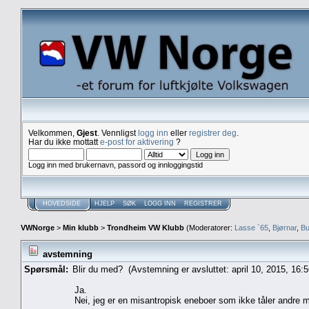
Velkommen,
Gjest
. Vennligst
logg inn
eller
registrer deg
.
Har du ikke mottatt
e-post for aktivering
?
Logg inn med brukernavn, passord og innloggingstid
HOVEDSIDE
HJELP
SØK
LOGG INN
REGISTRER
VWNorge
>
Min klubb
>
Trondheim VW Klubb
(Moderatorer:
Lasse `65
,
Bjørnar
,
Bu
avstemning
Spørsmål:
Blir du med? (Avstemning er avsluttet: april 10, 2015, 16:
Ja.
Nei, jeg er en misantropisk eneboer som ikke tåler andre 