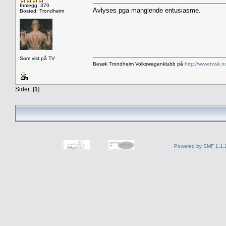
Innlegg: 370
Avlyses pga manglende entusiasme.
Bosted: Trondheim
Som vist på TV
Besøk Trondheim Volkswagenklubb på
http://www.tvwk.n
Sider: [
1
]
Powered by SMF 1.1.