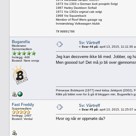
1973 Vw 1303 s German look prosjekt Solgt
1987 Harley Davidson Softail
1971 Vw 1302s orginal cab solgt
1968 Vw Squareback
Member of Roof lifters garage og
Inntrøndelag Volkswagen klubb
Tlf 98891786
Bugarella
Sv: Vårtreff
Moderator
«
Svar #4 på:
april 13, 2015, 11:11:36 
Seniormedlem
Jeg kan dessverre ikke bli med. Jobber, og ha
Innlegg: 449
Bosted: Nere onnja
Men gooood tur! Det må jo bli over gjennomsni
Prinsesse Boblepott (1977) med kidsa Jekkpott (2002), F
Klikk på bildet over for å gå til bloggen min, Bugarella'
Fast Freddy
Sv: Vårtreff
Supermedlem
«
Svar #5 på:
april 13, 2015, 11:25:07 
Innlegg: 1497
Hvor og når er oppmøte da?
Bosted: Verdal