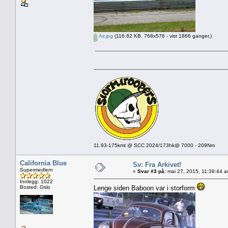
Air.jpg
(116.82 KB. 768x576 - vist 1866 ganger.)
11.93-175kmt @ SCC 2024/173hk@ 7000 - 209Nm
California Blue
Sv: Fra Arkivet!
Supermedlem
«
Svar #3 på:
mai 27, 2015, 11:39:44 a
Innlegg: 1022
Bosted: Oslo
Lenge siden Baboon var i storform