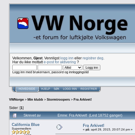
Velkommen,
Gjest
. Vennligst
logg inn
eller
registrer deg
.
Har du ikke mottatt
e-post for aktivering
?
Logg inn med brukernavn, passord og innloggingstid
HOVEDSIDE
HJELP
SØK
LOGG INN
REGISTRER
VWNorge
>
Min klubb
>
Stormtroopers
>
Fra Arkivet!
Sider: [
1
]
Skrevet av
Emne: Fra Arkivet! (Lest 18752 ganger)
California Blue
Fra Arkivet!
Supermedlem
«
på:
april 29, 2015, 20:07:24 pm »