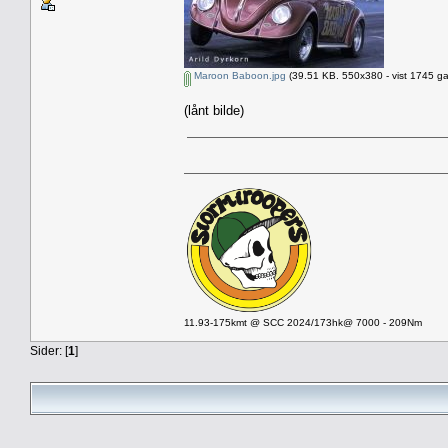
Maroon Baboon.jpg
(39.51 KB. 550x380 - vist 1745 ga
(lånt bilde)
11.93-175kmt @ SCC 2024/173hk@ 7000 - 209Nm
Sider: [
1
]