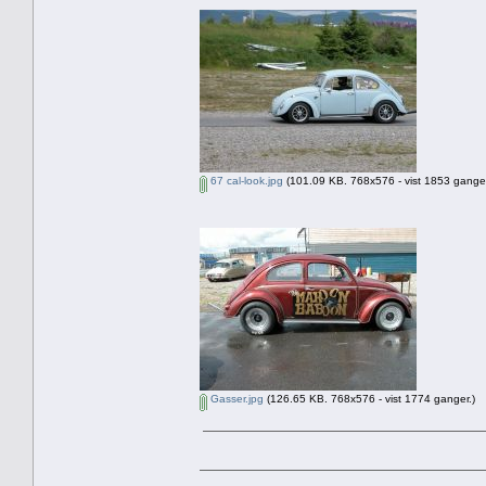
67 cal-look.jpg
(101.09 KB. 768x576 - vist 1853 ganger
Gasser.jpg
(126.65 KB. 768x576 - vist 1774 ganger.)