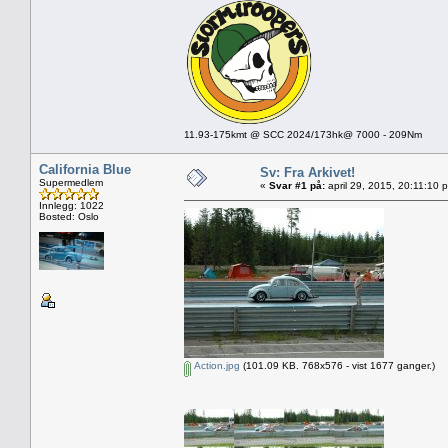
11.93-175kmt @ SCC 2024/173hk@ 7000 - 209Nm
California Blue
Sv: Fra Arkivet!
Supermedlem
«
Svar #1 på:
april 29, 2015, 20:11:10 
Innlegg: 1022
Bosted: Oslo
Action.jpg
(101.09 KB. 768x576 - vist 1677 ganger.)