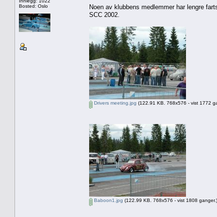
Innlegg: 1022
Bosted: Oslo
Noen av klubbens medlemmer har lengre farts
SCC 2002.
Drivers meeting.jpg
(122.91 KB. 768x576 - vist 1772 ga
Baboon1.jpg
(122.99 KB. 768x576 - vist 1808 ganger.