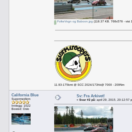
FolkeVogn og Baboon.jpg
(118.37 KB. 768x576 - vist 
11.93-175kmt @ SCC 2024/173hk@ 7000 - 209Nm
California Blue
Sv: Fra Arkivet!
Supermedlem
«
Svar #2 på:
april 29, 2015, 20:12:57 
Innlegg: 1022
Bosted: Oslo