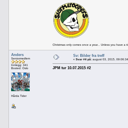
Christmas only comes once a year... Unless you have a 
Anders
Sv: Bilder fra treff
Seniormedlem
«
Svar #4 på:
august 03, 2015, 09:06:3
Innlegg: 341
JPM tur 10.07.2015 #2
Bosted: Oslo
Hårda Tider