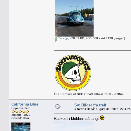
Race.jpg
(28.31 KB, 400x600 - vist 4438 ganger.)
11.93-175kmt @ SCC 2024/173hk@ 7000 - 209Nm
California Blue
Sv: Bilder fra treff
Supermedlem
«
Svar #10 på:
august 31, 2015, 22:41:
Innlegg: 1022
Bosted: Oslo
Raskest i klubben så langt