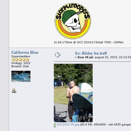
11.93-175kmt @ SCC 2024/173hk@ 7000 - 209Nm
California Blue
Sv: Bilder fra treff
Supermedlem
«
Svar #6 på:
august 31, 2015, 22:14:3
Innlegg: 1022
Bosted: Oslo
SCC2015 05.jpg
(45.6 KB. 400x600 - vist 4435 ganger