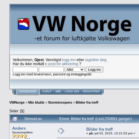
Velkommen,
Gjest
. Vennligst
logg inn
eller
registrer deg
.
Har du ikke mottatt
e-post for aktivering
?
Logg inn med brukernavn, passord og innloggingstid
HOVEDSIDE
HJELP
SØK
LOGG INN
REGISTRER
VWNorge
>
Min klubb
>
Stormtroopers
>
Bilder fra treff
Sider: [
1
]
Skrevet av
Emne: Bilder fra treff (Lest 250891 ganger)
Anders
Bilder fra treff
Seniormedlem
«
på:
juli 03, 2015, 13:21:03 pm »