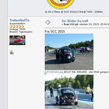
11.93-175kmt @ SCC 2024/173hk@ 7000 - 209Nm
TrettenNullTo
Sv: Bilder fra treff
Supermedlem
«
Svar #13 på:
oktober 16, 2015, 20:04:
Innlegg: 5333
Fra SCC 2015
Bosted: Tigerstaden
P1060191.jpg
(83.47 KB. 800x600 - vist 4544 ganger.