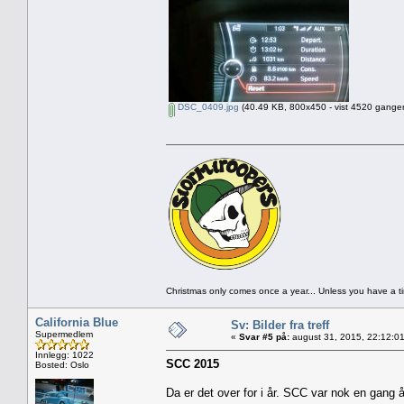
DSC_0409.jpg
(40.49 KB, 800x450 - vist 4520 ganger
Christmas only comes once a year... Unless you have a 
California Blue
Sv: Bilder fra treff
Supermedlem
«
Svar #5 på:
august 31, 2015, 22:12:0
Innlegg: 1022
SCC 2015
Bosted: Oslo
Da er det over for i år. SCC var nok en gang 