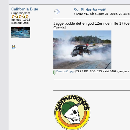
California Blue
Sv: Bilder fra treff
Supermedlem
«
Svar #11 på:
august 31, 2015, 22:44:4
Innlegg: 1022
Bosted: Oslo
Jagge bodde det en god 12er i den lille 1776
Grattis!
Burnout1.jpg
(63.27 KB. 800x533 - vist 4469 ganger.)