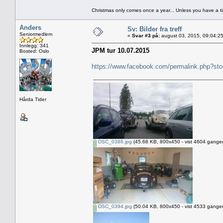
Christmas only comes once a year... Unless you have a 
Anders
Sv: Bilder fra treff
Seniormedlem
«
Svar #3 på:
august 03, 2015, 09:04:2
Innlegg: 341
JPM tur 10.07.2015
Bosted: Oslo
https://www.facebook.com/permalink.php?s
Hårda Tider
DSC_0386.jpg
(45.68 KB, 800x450 - vist 4604 ganger
DSC_0394.jpg
(50.04 KB, 800x450 - vist 4533 ganger