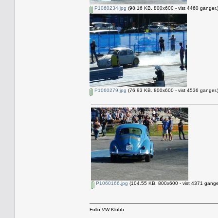
P1060234.jpg
(98.16 KB. 800x600 - vist 4460 ganger.
P1060279.jpg
(76.93 KB. 800x600 - vist 4536 ganger.
P1060166.jpg
(104.55 KB, 800x600 - vist 4371 gange
Follo VW Klubb