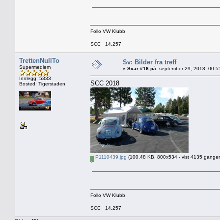
Follo VW Klubb
SCC 14,257
TrettenNullTo
Sv: Bilder fra treff
Supermedlem
«
Svar #16 på:
september 29, 2018, 00:5
Innlegg: 5333
SCC 2018
Bosted: Tigerstaden
P1110439.jpg
(100.48 KB. 800x534 - vist 4135 ganger
Follo VW Klubb
SCC 14,257