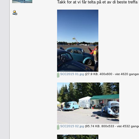
Takk for at vi får telta på et av di beste treff
SCC2015 01.jpg
(27.9 KB. 400x600 - vist 4620 ganger
SCC2015 02.jpg
(95.74 KB. 800x533 - vist 4532 gange