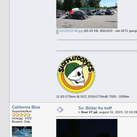
SCC2015 08.jpg
(93.45 KB. 800x533 - vist 4671 gange
11.93-175kmt @ SCC 2024/173hk@ 7000 - 209Nm
California Blue
Sv: Bilder fra treff
Supermedlem
«
Svar #7 på:
august 31, 2015, 22:16:2
Innlegg: 1022
Bosted: Oslo