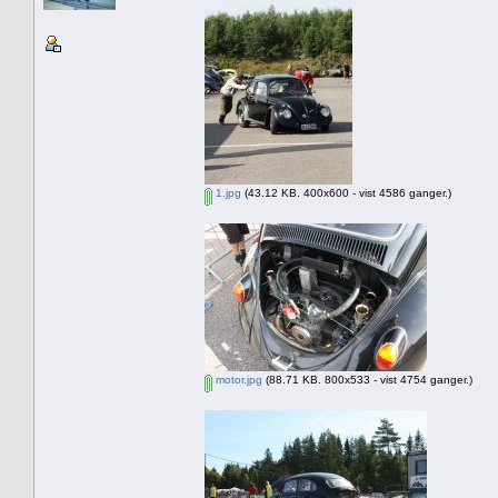
1.jpg
(43.12 KB. 400x600 - vist 4586 ganger.)
motor.jpg
(88.71 KB. 800x533 - vist 4754 ganger.)