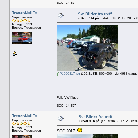
SCC 14,257
TrettenNullTo
Sv: Bilder fra treff
Supermedlem
«
Svar #14 på:
oktober 16, 2015, 20:07:
Innlegg: 5333
Bosted: Tigerstaden
P1060317.jpg
(102.31 KB. 800x600 - vist 4688 ganger
Follo VW Klubb
SCC 14,257
TrettenNullTo
Sv: Bilder fra treff
Supermedlem
«
Svar #15 på:
januar 06, 2017, 23:46:0
Innlegg: 5333
Bosted: Tigerstaden
SCC 2017