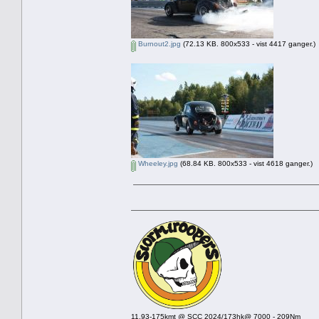
Burnout2.jpg
(72.13 KB. 800x533 - vist 4417 ganger.)
Wheeley.jpg
(68.84 KB. 800x533 - vist 4618 ganger.)
11.93-175kmt @ SCC 2024/173hk@ 7000 - 209Nm