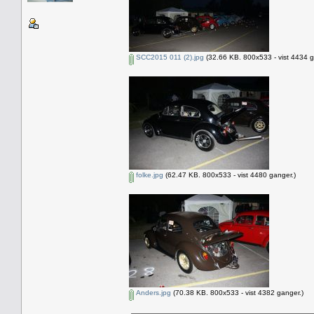
SCC2015 011 (2).jpg
(32.66 KB. 800x533 - vist 4434 g
folke.jpg
(62.47 KB. 800x533 - vist 4480 ganger.)
Anders.jpg
(70.38 KB. 800x533 - vist 4382 ganger.)