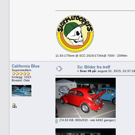
11.93-175kmt @ SCC 2024/173hk@ 7000 - 209Nm
California Blue
Sv: Bilder fra treff
Supermedlem
«
Svar #8 på:
august 31, 2015, 22:37:1
Innlegg: 1022
Bosted: Oslo
(74.63 KB. 800x533 - vist 4492 ganger.)