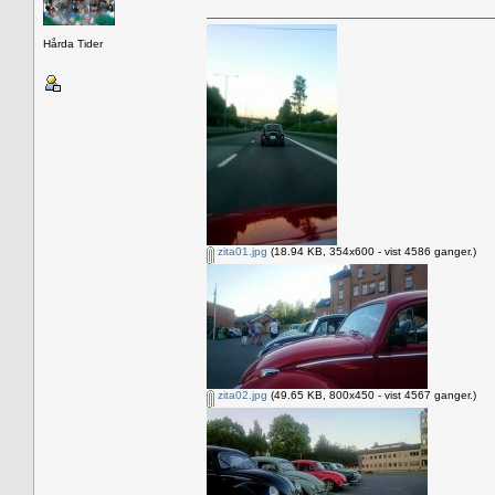
Hårda Tider
zita01.jpg
(18.94 KB, 354x600 - vist 4586 ganger.)
zita02.jpg
(49.65 KB, 800x450 - vist 4567 ganger.)