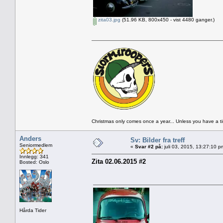
zita03.jpg
(51.96 KB, 800x450 - vist 4480 ganger.)
Christmas only comes once a year... Unless you have a 
Anders
Sv: Bilder fra treff
Seniormedlem
«
Svar #2 på:
juli 03, 2015, 13:27:10 p
Innlegg: 341
Zita 02.06.2015 #2
Bosted: Oslo
Hårda Tider