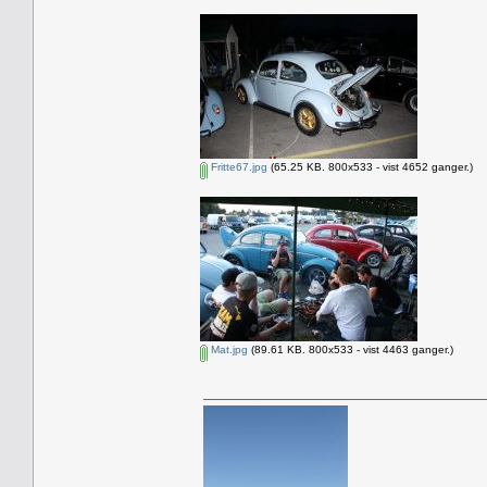
Fritte67.jpg
(65.25 KB. 800x533 - vist 4652 ganger.)
Mat.jpg
(89.61 KB. 800x533 - vist 4463 ganger.)