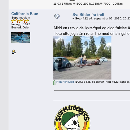
11.93-175kmt @ SCC 2024/173hk@ 7000 - 209Nm
California Blue
Sv: Bilder fra treff
Supermedlem
«
Svar #12 på:
september 02, 2015, 20:2
Innlegg: 1022
Bosted: Oslo
Alltid en utrolig deilig/rar/god og digg følelse
Ikke ofte jeg står i retur line med en slingsho
Retur line.jpg
(105.88 KB. 653x490 - vist 4523 ganger.