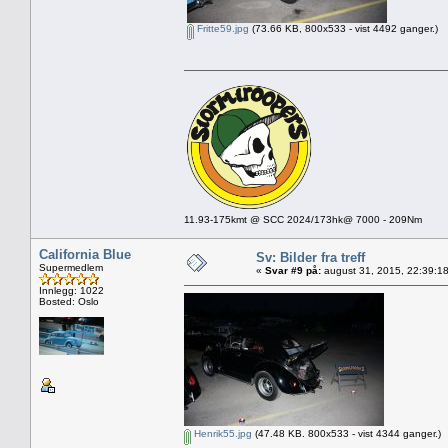
Fritte59.jpg
(73.66 KB, 800x533 - vist 4492 ganger.)
11.93-175kmt @ SCC 2024/173hk@ 7000 - 209Nm
California Blue
Sv: Bilder fra treff
Supermedlem
«
Svar #9 på:
august 31, 2015, 22:39:1
Innlegg: 1022
Bosted: Oslo
Henrik55.jpg
(47.48 KB. 800x533 - vist 4344 ganger.)