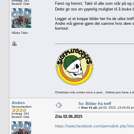
Innlegg: 341
Først og fremst; Takk til alle som står på og 
Bosted: Oslo
Dette gir oss en ypperlig mulighet til å bruk
Legger ut et knippe bilder her fra de ulike tre
Andre må gjerne gjøre det samme hvis dere ser 
burnout.
Hårda Tider
Christmas only comes once a year... Unless you have a 
Anders
Sv: Bilder fra treff
Seniormedlem
«
Svar #1 på:
juli 03, 2015, 13:24:03 p
Innlegg: 341
Zita 02.06.2015
Bosted: Oslo
https://www.facebook.com/permalink.php?s