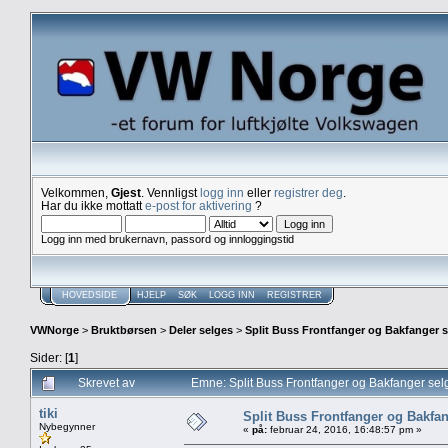
Velkommen,
Gjest
. Vennligst
logg inn
eller
registrer deg
.
Har du ikke mottatt
e-post for aktivering
?
Logg inn med brukernavn, passord og innloggingstid
HOVEDSIDE
HJELP
SØK
LOGG INN
REGISTRER
VWNorge
>
Bruktbørsen
>
Deler selges
>
Split Buss Frontfanger og Bakfanger s
Sider: [
1
]
Skrevet av
Emne: Split Buss Frontfanger og Bakfanger sel
tiki
Split Buss Frontfanger og Bakfan
Nybegynner
«
på:
februar 24, 2016, 16:48:57 pm »