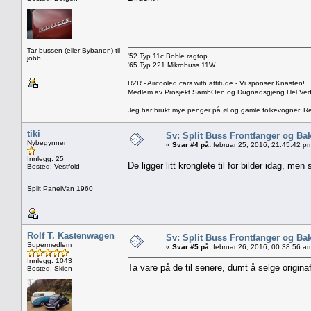
Tar bussen (eller Bybanen) til
'52 Typ 11c Boble ragtop
jobb...
'65 Typ 221 Mikrobuss 11W
RZR - Aircooled cars with attitude - Vi sponser Knasten!
Medlem av Prosjekt SambOen og Dugnadsgjeng Hel Ve
Jeg har brukt mye penger på øl og gamle folkevogner. Rest
tiki
Sv: Split Buss Frontfanger og Ba
Nybegynner
«
Svar #4 på:
februar 25, 2016, 21:45:42 p
Innlegg: 25
De ligger litt kronglete til for bilder idag, me
Bosted: Vestfold
Split PanelVan 1960
Rolf T. Kastenwagen
Sv: Split Buss Frontfanger og Ba
Supermedlem
«
Svar #5 på:
februar 26, 2016, 00:38:56 a
Innlegg: 1043
Ta vare på de til senere, dumt å selge origina
Bosted: Skien