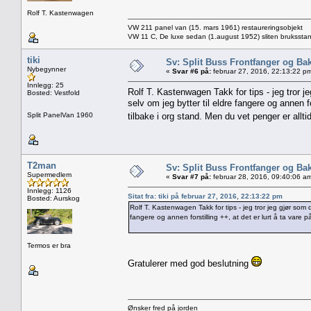
Rolf T. Kastenwagen
VW 211 panel van (15. mars 1961) restaureringsobjekt
VW 11 C, De luxe sedan (1.august 1952) sliten brukssta
tiki
Sv: Split Buss Frontfanger og Ba
Nybegynner
«
Svar #6 på:
februar 27, 2016, 22:13:22 p
Innlegg: 25
Rolf T. Kastenwagen Takk for tips - jeg tror j
Bosted: Vestfold
selv om jeg bytter til eldre fangere og annen fo
Split PanelVan 1960
tilbake i org stand. Men du vet penger er allti
T2man
Sv: Split Buss Frontfanger og Ba
Supermedlem
«
Svar #7 på:
februar 28, 2016, 09:40:06 a
Innlegg: 1126
Sitat fra: tiki på februar 27, 2016, 22:13:22 pm
Bosted: Aurskog
Rolf T. Kastenwagen Takk for tips - jeg tror jeg gjør som d
fangere og annen forstilling ++, at det er lurt å ta vare på
Termos er bra
Gratulerer med god beslutning
Ønsker fred på jorden