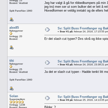
Innlegg: 25
Jeg har valgt å gå for ribbedbumpers på min 19
Bosted: Vestfold
jeg tro) men ser ut som bulker det er lett å re
Hovedformen er veldig inntakt og de ellers 
Split PanelVan 1960
alex85
Sv: Split Buss Frontfanger og Ba
Nybegynner
«
Svar #1 på:
februar 24, 2016, 17:15:55 p
Innlegg: 20
Er det slash cut typen? Dvs skrå og ikke spiss
Bosted:
tiki
Sv: Split Buss Frontfanger og Ba
Nybegynner
«
Svar #2 på:
februar 24, 2016, 23:39:21 p
Innlegg: 25
Ja det er slash cut typen - Hadde tenkt litt m
Bosted: Vestfold
Split PanelVan 1960
Solan
Sv: Split Buss Frontfanger og Ba
Supermedlem
«
Svar #3 på:
februar 25, 2016, 14:13:05 p
Innlegg: 1238
Bilder..?
Bosted: Bergen