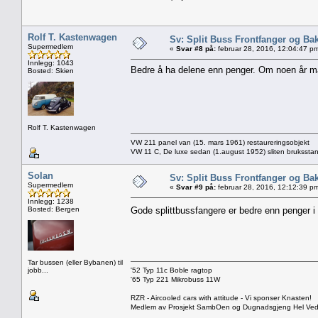
Rolf T. Kastenwagen
Sv: Split Buss Frontfanger og Ba
Supermedlem
«
Svar #8 på:
februar 28, 2016, 12:04:47 p
Innlegg: 1043
Bedre å ha delene enn penger. Om noen år må
Bosted: Skien
Rolf T. Kastenwagen
VW 211 panel van (15. mars 1961) restaureringsobjekt
VW 11 C, De luxe sedan (1.august 1952) sliten brukssta
Solan
Sv: Split Buss Frontfanger og Ba
Supermedlem
«
Svar #9 på:
februar 28, 2016, 12:12:39 p
Innlegg: 1238
Bosted: Bergen
Gode splittbussfangere er bedre enn penger 
Tar bussen (eller Bybanen) til
jobb...
'52 Typ 11c Boble ragtop
'65 Typ 221 Mikrobuss 11W
RZR - Aircooled cars with attitude - Vi sponser Knasten!
Medlem av Prosjekt SambOen og Dugnadsgjeng Hel Ve