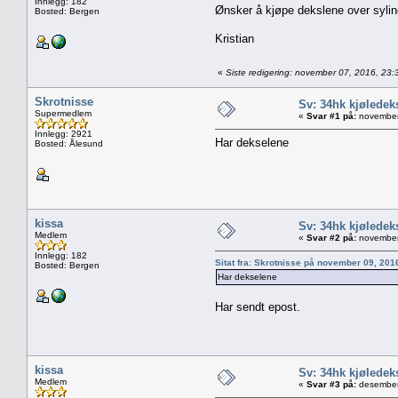
Innlegg: 182
Ønsker å kjøpe dekslene over sylin
Bosted: Bergen
Kristian
«
Siste redigering: november 07, 2016, 23:
Skrotnisse
Sv: 34hk kjøledek
Supermedlem
«
Svar #1 på:
november
Innlegg: 2921
Har dekselene
Bosted: Ålesund
kissa
Sv: 34hk kjøledek
Medlem
«
Svar #2 på:
november 
Innlegg: 182
Sitat fra: Skrotnisse på november 09, 201
Bosted: Bergen
Har dekselene
Har sendt epost.
kissa
Sv: 34hk kjøledek
Medlem
«
Svar #3 på:
desember