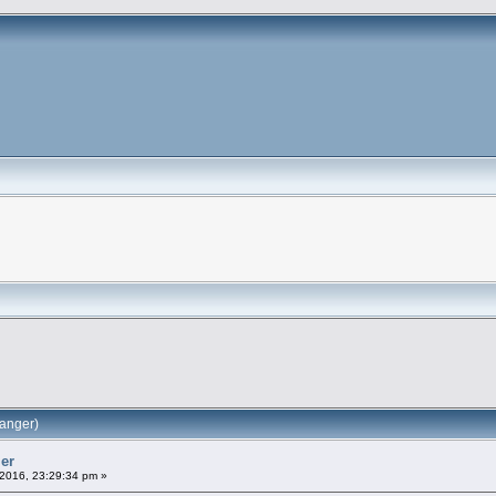
ganger)
ler
2016, 23:29:34 pm »