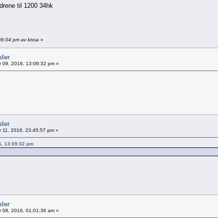
drene til 1200 34hk
36:04 pm av kissa
»
sler
 09, 2016, 13:09:32 pm »
sler
11, 2016, 23:45:57 pm »
6, 13:09:32 pm
sler
 08, 2016, 01:01:36 am »