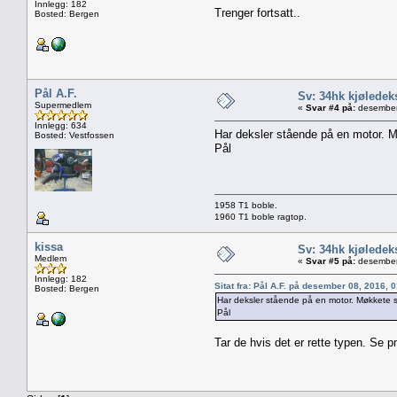
Innlegg: 182
Trenger fortsatt..
Bosted: Bergen
Pål A.F.
Sv: 34hk kjøledek
Supermedlem
«
Svar #4 på:
desember
Innlegg: 634
Har deksler stående på en motor. Mø
Bosted: Vestfossen
Pål
1958 T1 boble.
1960 T1 boble ragtop.
kissa
Sv: 34hk kjøledek
Medlem
«
Svar #5 på:
desember
Innlegg: 182
Sitat fra: Pål A.F. på desember 08, 2016, 
Bosted: Bergen
Har deksler stående på en motor. Møkkete sel
Pål
Tar de hvis det er rette typen. Se 