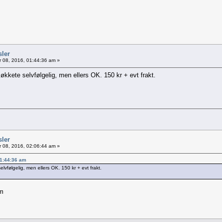
sler
 08, 2016, 01:44:36 am »
kkete selvfølgelig, men ellers OK. 150 kr + evt frakt.
sler
 08, 2016, 02:06:44 am »
01:44:36 am
vfølgelig, men ellers OK. 150 kr + evt frakt.
pm