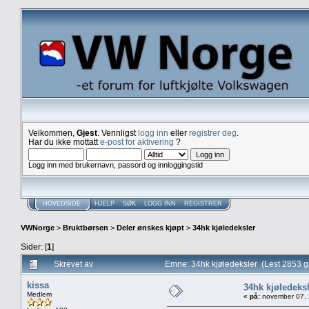
Velkommen,
Gjest
. Vennligst
logg inn
eller
registrer deg
.
Har du ikke mottatt
e-post for aktivering
?
Logg inn med brukernavn, passord og innloggingstid
HOVEDSIDE
HJELP
SØK
LOGG INN
REGISTRER
VWNorge
>
Bruktbørsen
>
Deler ønskes kjøpt
>
34hk kjøledeksler
Sider: [
1
]
Skrevet av
Emne: 34hk kjøledeksler (Lest 2853 
kissa
34hk kjøledeks
Medlem
«
på:
november 07, 