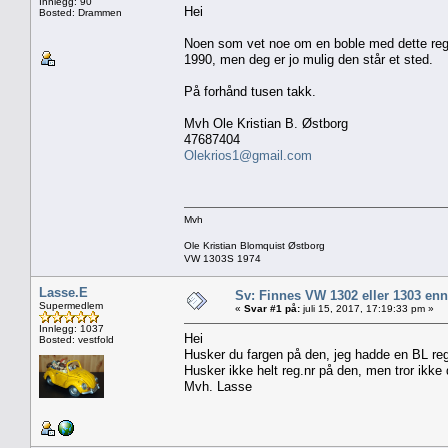
Innlegg: 90
Hei
Bosted: Drammen
Noen som vet noe om en boble med dette reg n
1990, men deg er jo mulig den står et sted.
På forhånd tusen takk.
Mvh Ole Kristian B. Østborg
47687404
Olekrios1@gmail.com
Mvh
Ole Kristian Blomquist Østborg
VW 1303S 1974
Lasse.E
Sv: Finnes VW 1302 eller 1303 en
Supermedlem
«
Svar #1 på:
juli 15, 2017, 17:19:33 pm »
Innlegg: 1037
Hei
Bosted: vestfold
Husker du fargen på den, jeg hadde en BL regis
Husker ikke helt reg.nr på den, men tror ikke d
Mvh. Lasse