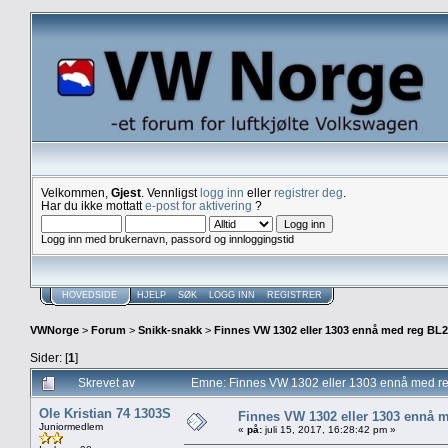
Velkommen,
Gjest
. Vennligst
logg inn
eller
registrer deg
.
Har du ikke mottatt
e-post for aktivering
?
Logg inn med brukernavn, passord og innloggingstid
HOVEDSIDE
HJELP
SØK
LOGG INN
REGISTRER
VWNorge
>
Forum
>
Snikk-snakk
>
Finnes VW 1302 eller 1303 ennå med reg BL
Sider: [
1
]
Skrevet av
Emne: Finnes VW 1302 eller 1303 ennå med r
Ole Kristian 74 1303S
Finnes VW 1302 eller 1303 ennå 
Juniormedlem
«
på:
juli 15, 2017, 16:28:42 pm »