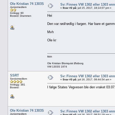
Ole Kristian 74 1303S
Sv: Finnes VW 1302 eller 1303 en
Juniormedlem
«
Svar #2 på:
juli 15, 2017, 18:14:07 pm »
Innlegg: 90
Hei
Bosted: Drammen
Den var rød/rødlig i fargen. Har bare et gamme
Mvh
Ole kr
Mvh
Ole Kristian Blomquist Østborg
VW 1303S 1974
SSRT
Sv: Finnes VW 1302 eller 1303 en
Seniormedlem
«
Svar #3 på:
juli 16, 2017, 08:44:54 am »
Innlegg: 381
I følge States Vegvesen ble den vraket 03.07
Bosted:
Ole Kristian 74 1303S
Sv: Finnes VW 1302 eller 1303 en
Juniormedlem
«
Svar #4 på:
juli 16, 2017, 08:51:19 am »