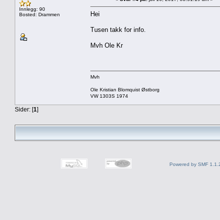
Innlegg: 90
Hei
Bosted: Drammen
Tusen takk for info.
Mvh Ole Kr
Mvh
Ole Kristian Blomquist Østborg
VW 1303S 1974
Sider: [
1
]
Powered by SMF 1.1.