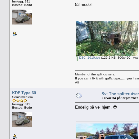
Innlegg: 311
53 modell
Bosted: Bodø
DSC_1610.jpg
(129.2 KB, 800x450 - vist
Member of the split cruisers.
If you can`t fix it with gaffa tape...... you h
Afi
KDF Type 60
Sv: The splitcruise
Seniormedlem
«
Svar #4 på:
september 
Innlegg: 311
Endelig på vei hjem. 😎
Bosted: Bodø