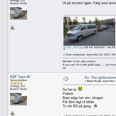
Innlegg: 311
Ut på skrottur igjen. Følg med utov
Bosted: Bodø
DSC_1606.jpg
(65 KB, 800x450 - vist 657
«
Siste redigering: september 24, 2017, 0
Member of the split cruisers.
If you can`t fix it with gaffa tape...... you h
Afi
KDF Type 60
Sv: The splitcruise
Seniormedlem
«
Svar #1 på:
september 
Innlegg: 311
Bosted: Bodø
Se her ja
Pokker.
Bare edge her ute i skogen .
Får ikke lagt ut bilder .
To stk BD på gang . 😎
«
Siste redigering: september 24, 2017, 1