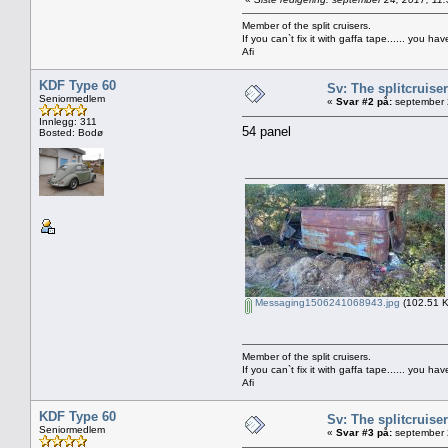
Member of the split cruisers.
If you can`t fix it with gaffa tape...... you h
Afi
KDF Type 60
Sv: The splitcruise
Seniormedlem
«
Svar #2 på:
september 
Innlegg: 311
54 panel
Bosted: Bodø
Messaging1506241068943.jpg
(102.51 K
Member of the split cruisers.
If you can`t fix it with gaffa tape...... you h
Afi
KDF Type 60
Sv: The splitcruise
Seniormedlem
«
Svar #3 på:
september 