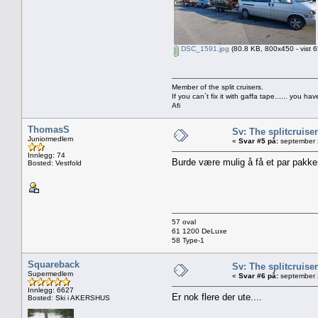
DSC_1591.jpg
(80.8 KB, 800x450 - vist 6
Member of the split cruisers.
If you can`t fix it with gaffa tape...... you h
Afi
ThomasS
Sv: The splitcruise
Juniormedlem
«
Svar #5 på:
september 
Innlegg: 74
Burde være mulig å få et par pakker
Bosted: Vestfold
57 oval
61 1200 DeLuxe
58 Type-1
Squareback
Sv: The splitcruise
Supermedlem
«
Svar #6 på:
september 
Innlegg: 6627
Er nok flere der ute....
Bosted: Ski i AKERSHUS