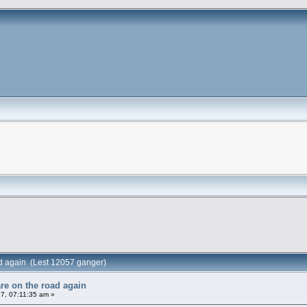
ad again (Lest 12057 ganger)
are on the road again
7, 07:11:35 am »