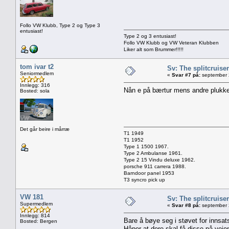
Follo VW Klubb, Type 2 og Type 3
entusiast!
Type 2 og 3 entusiast!
Follo VW Klubb og VW Veteran Klubben
Liker alt som Brummer!!!!!
tom ivar t2
Sv: The splitcruise
Seniormedlem
«
Svar #7 på:
september 
Innlegg: 316
Nån e på bærtur mens andre plukke
Bosted: sola
Det går beire i mårræ
T1 1949
T1 1952
Type 1 1500 1967.
Type 2 Ambulanse 1961.
Type 2 15 Vindu deluxe 1962.
porsche 911 carrera 1988.
Barndoor panel 1953
T3 syncro pick up
VW 181
Sv: The splitcruise
Supermedlem
«
Svar #8 på:
september 
Innlegg: 814
Bare å bøye seg i støvet for innsats
Bosted: Bergen
Håper at dere skal få disse på veie