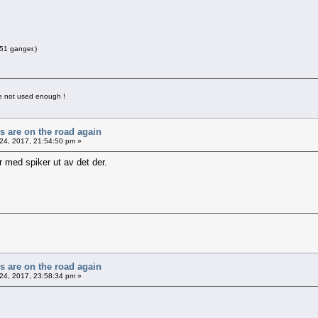
51 ganger.)
ave not used enough !
rs are on the road again
24, 2017, 21:54:50 pm »
 med spiker ut av det der.
rs are on the road again
24, 2017, 23:58:34 pm »