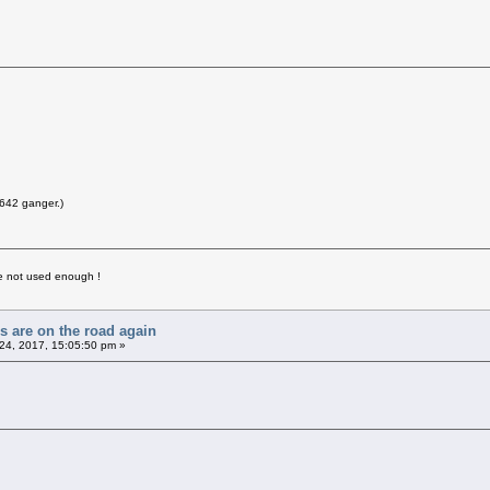
 642 ganger.)
ave not used enough !
rs are on the road again
24, 2017, 15:05:50 pm »