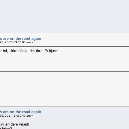
rs are on the road again
25, 2017, 03:00:03 am »
r bd, ikke dårlig det dær. få hjæm.
rs are on the road again
25, 2017, 17:39:40 pm »
viljen dere viser!!
n igjen?