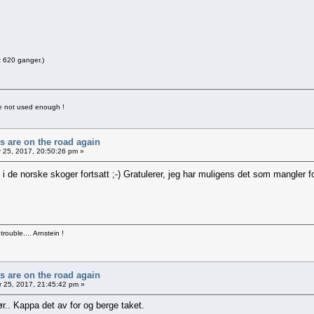
t 620 ganger.)
ave not used enough !
rs are on the road again
 25, 2017, 20:50:26 pm »
i de norske skoger fortsatt ;-) Gratulerer, jeg har muligens det som mangler fo
 trouble.... Arnstein !
rs are on the road again
 25, 2017, 21:45:42 pm »
ør.. Kappa det av for og berge taket.