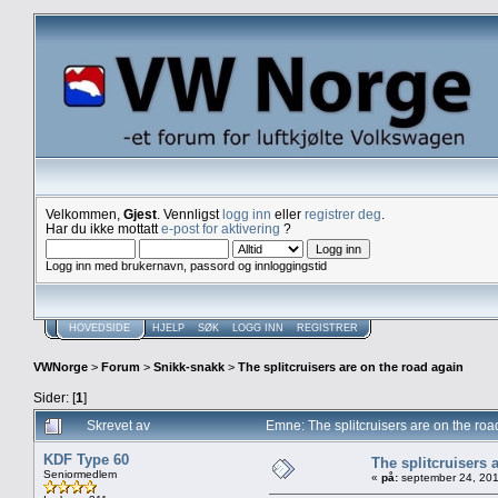
Velkommen,
Gjest
. Vennligst
logg inn
eller
registrer deg
.
Har du ikke mottatt
e-post for aktivering
?
Logg inn med brukernavn, passord og innloggingstid
HOVEDSIDE
HJELP
SØK
LOGG INN
REGISTRER
VWNorge
>
Forum
>
Snikk-snakk
>
The splitcruisers are on the road again
Sider: [
1
]
Skrevet av
Emne: The splitcruisers are on the ro
KDF Type 60
The splitcruisers 
Seniormedlem
«
på:
september 24, 201