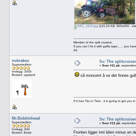
DSC_1616.jpg
(115.23 KB, 800x450 - vis
Member of the split cruisers.
If you can`t fix it with gaffa tape...... you h
Afi
nobrakes
Sv: The splitcruise
Supermedlem
«
Svar #11 på:
september
Innlegg: 3455
Bosted: oppland
så morsomt å se det finnes gull 
If it has Tits or Tires , it is going to get you in
Mr.Bubblehead
Sv: The splitcruise
Supermedlem
«
Svar #12 på:
september
Innlegg: 934
Fronten ligger inni bilen minus en d
Bosted: Bodø