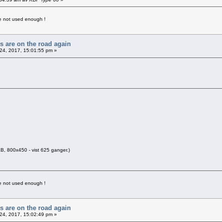
ave not used enough !
rs are on the road again
24, 2017, 15:01:55 pm »
B, 800x450 - vist 625 ganger.)
ave not used enough !
rs are on the road again
24, 2017, 15:02:49 pm »