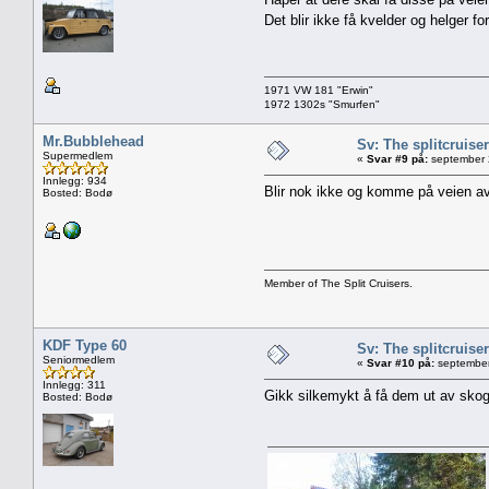
Det blir ikke få kvelder og helger f
1971 VW 181 "Erwin"
1972 1302s "Smurfen"
Mr.Bubblehead
Sv: The splitcruise
Supermedlem
«
Svar #9 på:
september 
Innlegg: 934
Blir nok ikke og komme på veien av
Bosted: Bodø
Member of The Split Cruisers.
KDF Type 60
Sv: The splitcruise
Seniormedlem
«
Svar #10 på:
september
Innlegg: 311
Gikk silkemykt å få dem ut av skoge
Bosted: Bodø