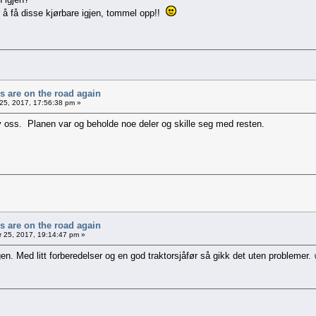
or å få disse kjørbare igjen, tommel opp!!
rs are on the road again
25, 2017, 17:56:38 pm »
 oss. Planen var og beholde noe deler og skille seg med resten.
rs are on the road again
 25, 2017, 19:14:47 pm »
n. Med litt forberedelser og en god traktorsjåfør så gikk det uten problemer.