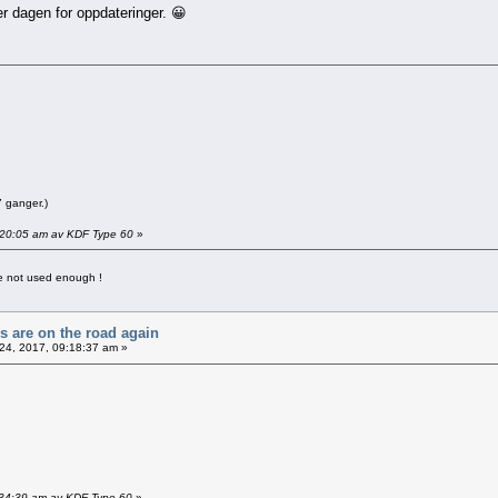
er dagen for oppdateringer. 😀
 ganger.)
8:20:05 am av KDF Type 60
»
ave not used enough !
rs are on the road again
24, 2017, 09:18:37 am »
1:34:39 am av KDF Type 60
»