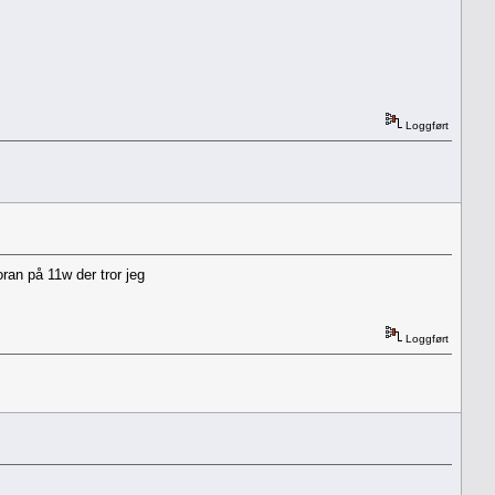
Loggført
ran på 11w der tror jeg
Loggført