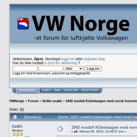
Velkommen,
Gjest
. Vennligst
logg inn
eller
registrer deg
.
Har du ikke mottatt
e-post for aktivering
?
Logg inn med brukernavn, passord og innloggingstid
HOVEDSIDE
HJELP
SØK
LOGG INN
REGISTRER
VWNorge
>
Forum
>
Snikk-snakk
>
1942 modell Kübelwagen med norsk historie t
Sider: [
1
]
Skrevet av
Emne: 1942 modell Kübelwagen med norsk histor
DeMil
1942 modell Kübelwagen med norsk h
Medlem
«
på:
februar 08, 2018, 14:49:57 pm »