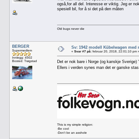
også,for all del. Interesse er viktig. Jeg er 
spesiell bil, for å si det på den måten
Old bugs never die
BERGER
Sv: 1942 modell Kübelwagen med nor
Supermedlem
«
Svar #7 på:
februar 20, 2018, 22:01:10 pm 
Innlegg: 4502
Bosted: Trøgstad
Det er nok bare i Norge (og kanskje Sverige) "
Ellers i verden synes man det er ganske st
This is my simple religion:
-Be cool
-Don't be an asshole