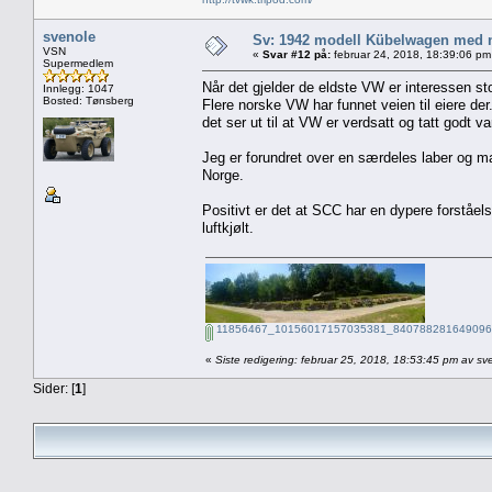
svenole
Sv: 1942 modell Kübelwagen med nor
VSN
«
Svar #12 på:
februar 24, 2018, 18:39:06 pm
Supermedlem
Når det gjelder de eldste VW er interessen sto
Innlegg: 1047
Bosted: Tønsberg
Flere norske VW har funnet veien til eiere de
det ser ut til at VW er verdsatt og tatt godt 
Jeg er forundret over en særdeles laber og m
Norge.
Positivt er det at SCC har en dypere forståels
luftkjølt.
11856467_10156017157035381_8407882816490966
«
Siste redigering: februar 25, 2018, 18:53:45 pm av sv
Sider: [
1
]