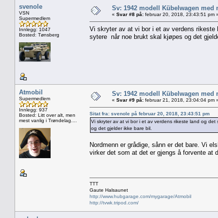
svenole
Sv: 1942 modell Kübelwagen med nor
VSN
«
Svar #8 på:
februar 20, 2018, 23:43:51 pm 
Supermedlem
Vi skryter av at vi bor i et av verdens rikes
Innlegg: 1047
Bosted: Tønsberg
sytere når noe brukt skal kjøpes og det gjelde
Atmobil
Sv: 1942 modell Kübelwagen med nor
Supermedlem
«
Svar #9 på:
februar 21, 2018, 23:04:04 pm 
Innlegg: 937
Sitat fra: svenole på februar 20, 2018, 23:43:51 pm
Bosted: Litt over alt, men
mest vanlig i Trøndelag....
Vi skryter av at vi bor i et av verdens rikeste land og 
og det gjelder ikke bare bil.
Nordmenn er grådige, sånn er det bare. Vi els
virker det som at det er gjengs å forvente at de
TTT
Gaute Halsaunet
http://www.hubgarage.com/mygarage/Atmobil
http://tvwk.tripod.com/