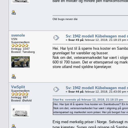
bare en militær og mindre pen framkomstmide
Old bugs never die
svenole
Sv: 1942 modell Kübelwagen med nor
VSN
«
Svar #3 på:
februar 12, 2018, 21:18:15 pm 
Supermedlem
Hei. Har lyst til å spørre hva koster en Sam
Innlegg: 1047
Bosted: Tønsberg
grunnlaget for varebiler og busser.
Nok om det, veteranmarkedet har vært i stigni
600 til 700 tusen. Det er etterspørsel og marke
store utland med sjeldne kjøretøyer.
VwSplit
Sv: 1942 modell Kübelwagen med nor
Supermedlem
«
Svar #4 på:
februar 12, 2018, 21:43:00 pm 
Innlegg: 997
Sitat fra: svenole på februar 12, 2018, 21:18:15 pm
Bosted: Østfold
Hei. Har lyst til å spørre hva koster en Sambabuss? En k
Nok om det, veteranmarkedet har vært i stigning på grome 
etterspørsel og markedet som priser. Her på berget har vi 
Enig med merkelig priser i Norge. Selvsagt m
type kjøretøy. Synes også prisene på Samba 