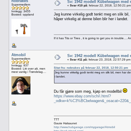
nobrakes
Sv: 1942 modell Kübelwagen med nor
Supermedlem
«
Svar #10 på:
februar 22, 2018, 12:50:21 pm
Innlegg: 3455
Jeg kunne virkelig godt tenkt meg en slik bil,
Bosted: oppland
håper virkelig at denne bilen blir her i landet.
If it has Tits or Tires , it is going to get you in trouble.... A
Atmobil
Sv: 1942 modell Kübelwagen med nor
Supermedlem
«
Svar #11 på:
februar 23, 2018, 22:57:29 pm
Innlegg: 937
Sitat fra: nobrakes på februar 22, 2018, 12:50:21 pm
Bosted: Litt over alt, men
mest vanlig i Trøndelag....
Jeg kunne virkelig godt tenkt meg en slik bil, men har des
i landet.
Du får gjøre som meg, kjøp en modellbil
https://www.ebay.com/sch/i.html?
_odkw=k%C3%BCbelwagen&_osacat=220&_fr
TTT
Gaute Halsaunet
http://www.hubgarage.com/mygarage/Atmobil
http://tvwk.tripod.com/