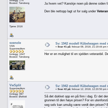
Innlegg: 174
Bosted: Tønsberg
Ja hvem vet? Kanskje noen på denne siden fa
Den ble nettopp lagt ut for salg under
Vetera
Tjøme 2016
svenole
Sv: 1942 modell Kübelwagen med nor
VSN
«
Svar #1 på:
februar 08, 2018, 21:19:44 pm 
Supermedlem
Her er en mulighet til en sjelden veteranbil. De
Innlegg: 1047
Bosted: Tønsberg
VwSplit
Sv: 1942 modell Kübelwagen med nor
Supermedlem
«
Svar #2 på:
februar 12, 2018, 12:20:50 pm 
Innlegg: 997
Så det dukket opp en på finn i dag. Er det d
Bosted: Østfold
grunnen til den høye prisen? For en utenforstå
seg selv kan umulig være verdt den prisen? B