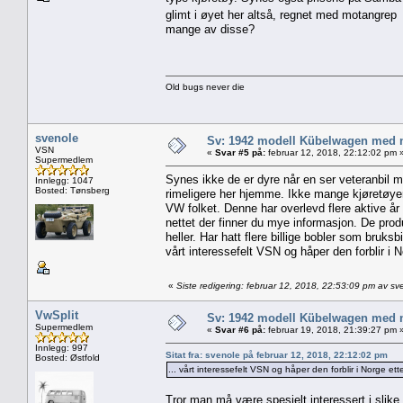
glimt i øyet her altså, regnet med motangre
mange av disse?
Old bugs never die
svenole
Sv: 1942 modell Kübelwagen med nor
VSN
«
Svar #5 på:
februar 12, 2018, 22:12:02 pm 
Supermedlem
Synes ikke de er dyre når en ser veteranbil 
Innlegg: 1047
Bosted: Tønsberg
rimeligere her hjemme. Ikke mange kjøretøyer
VW folket. Denne har overlevd flere aktive år 
nettet der finner du mye informasjon. De produs
heller. Har hatt flere billige bobler som bruk
vårt interessefelt VSN og håper den forblir i
«
Siste redigering: februar 12, 2018, 22:53:09 pm av sv
VwSplit
Sv: 1942 modell Kübelwagen med nor
Supermedlem
«
Svar #6 på:
februar 19, 2018, 21:39:27 pm 
Innlegg: 997
Sitat fra: svenole på februar 12, 2018, 22:12:02 pm
Bosted: Østfold
... vårt interessefelt VSN og håper den forblir i Norge 
Tror man må være spesielt interessert i slike b