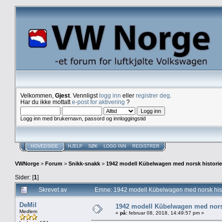
Velkommen,
Gjest
. Vennligst
logg inn
eller
registrer deg
.
Har du ikke mottatt
e-post for aktivering
?
Logg inn med brukernavn, passord og innloggingstid
HOVEDSIDE
HJELP
SØK
LOGG INN
REGISTRER
VWNorge
>
Forum
>
Snikk-snakk
>
1942 modell Kübelwagen med norsk historie t
Sider: [
1
]
Skrevet av
Emne: 1942 modell Kübelwagen med norsk histor
DeMil
1942 modell Kübelwagen med norsk h
Medlem
«
på:
februar 08, 2018, 14:49:57 pm »