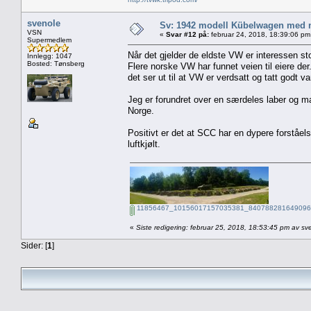
svenole
Sv: 1942 modell Kübelwagen med nor
VSN
«
Svar #12 på:
februar 24, 2018, 18:39:06 pm
Supermedlem
Når det gjelder de eldste VW er interessen sto
Innlegg: 1047
Bosted: Tønsberg
Flere norske VW har funnet veien til eiere de
det ser ut til at VW er verdsatt og tatt godt 
Jeg er forundret over en særdeles laber og m
Norge.
Positivt er det at SCC har en dypere forståels
luftkjølt.
11856467_10156017157035381_8407882816490966
«
Siste redigering: februar 25, 2018, 18:53:45 pm av sv
Sider: [
1
]