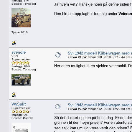
Innlegg: 174
Bosted: Tønsberg
Ja hvem vet? Kanskje noen på denne siden fa
Den ble nettopp lagt ut for salg under
Vetera
Tjøme 2016
svenole
Sv: 1942 modell Kübelwagen med nor
VSN
«
Svar #1 på:
februar 08, 2018, 21:19:44 pm 
Supermedlem
Her er en mulighet til en sjelden veteranbil. De
Innlegg: 1047
Bosted: Tønsberg
VwSplit
Sv: 1942 modell Kübelwagen med nor
Supermedlem
«
Svar #2 på:
februar 12, 2018, 12:20:50 pm 
Innlegg: 997
Så det dukket opp en på finn i dag. Er det d
Bosted: Østfold
grunnen til den høye prisen? For en utenforstå
seg selv kan umulig være verdt den prisen? B