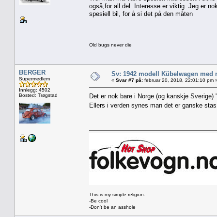
også,for all del. Interesse er viktig. Jeg er 
spesiell bil, for å si det på den måten
Old bugs never die
BERGER
Sv: 1942 modell Kübelwagen med nor
Supermedlem
«
Svar #7 på:
februar 20, 2018, 22:01:10 pm 
Innlegg: 4502
Bosted: Trøgstad
Det er nok bare i Norge (og kanskje Sverige) "
Ellers i verden synes man det er ganske st
This is my simple religion:
-Be cool
-Don't be an asshole