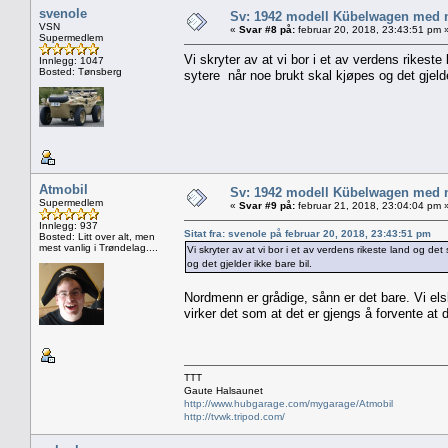
svenole
Sv: 1942 modell Kübelwagen med nor
VSN
«
Svar #8 på:
februar 20, 2018, 23:43:51 pm 
Supermedlem
Vi skryter av at vi bor i et av verdens rikes
Innlegg: 1047
Bosted: Tønsberg
sytere når noe brukt skal kjøpes og det gjelde
Atmobil
Sv: 1942 modell Kübelwagen med nor
Supermedlem
«
Svar #9 på:
februar 21, 2018, 23:04:04 pm 
Innlegg: 937
Sitat fra: svenole på februar 20, 2018, 23:43:51 pm
Bosted: Litt over alt, men
mest vanlig i Trøndelag....
Vi skryter av at vi bor i et av verdens rikeste land og 
og det gjelder ikke bare bil.
Nordmenn er grådige, sånn er det bare. Vi els
virker det som at det er gjengs å forvente at de
TTT
Gaute Halsaunet
http://www.hubgarage.com/mygarage/Atmobil
http://tvwk.tripod.com/