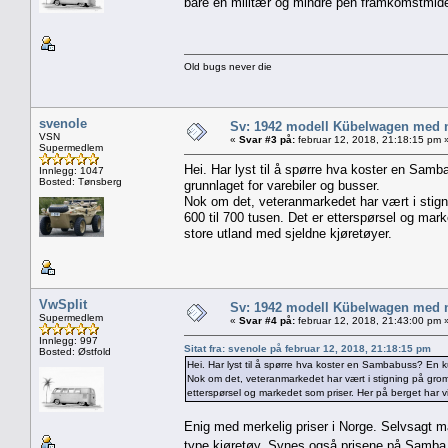
bare en militær og mindre pen framkomstmide
Old bugs never die
svenole
Sv: 1942 modell Kübelwagen med nor
VSN
«
Svar #3 på:
februar 12, 2018, 21:18:15 pm 
Supermedlem
Hei. Har lyst til å spørre hva koster en Sam
Innlegg: 1047
Bosted: Tønsberg
grunnlaget for varebiler og busser.
Nok om det, veteranmarkedet har vært i stigni
600 til 700 tusen. Det er etterspørsel og marke
store utland med sjeldne kjøretøyer.
VwSplit
Sv: 1942 modell Kübelwagen med nor
Supermedlem
«
Svar #4 på:
februar 12, 2018, 21:43:00 pm 
Innlegg: 997
Sitat fra: svenole på februar 12, 2018, 21:18:15 pm
Bosted: Østfold
Hei. Har lyst til å spørre hva koster en Sambabuss? En k
Nok om det, veteranmarkedet har vært i stigning på grome 
etterspørsel og markedet som priser. Her på berget har vi 
Enig med merkelig priser i Norge. Selvsagt m
type kjøretøy. Synes også prisene på Samba 