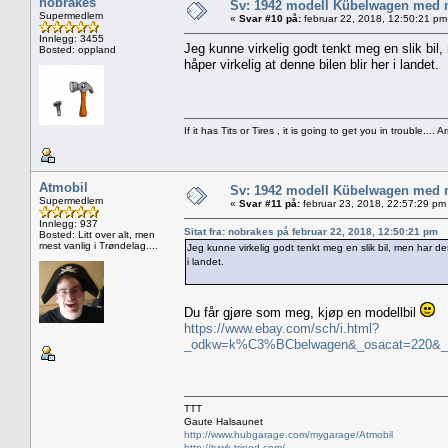
nobrakes
Sv: 1942 modell Kübelwagen med nor
Supermedlem
«
Svar #10 på:
februar 22, 2018, 12:50:21 pm
Innlegg: 3455
Jeg kunne virkelig godt tenkt meg en slik bil,
Bosted: oppland
håper virkelig at denne bilen blir her i landet.
If it has Tits or Tires , it is going to get you in trouble.... A
Atmobil
Sv: 1942 modell Kübelwagen med nor
Supermedlem
«
Svar #11 på:
februar 23, 2018, 22:57:29 pm
Innlegg: 937
Sitat fra: nobrakes på februar 22, 2018, 12:50:21 pm
Bosted: Litt over alt, men
mest vanlig i Trøndelag....
Jeg kunne virkelig godt tenkt meg en slik bil, men har des
i landet.
Du får gjøre som meg, kjøp en modellbil
https://www.ebay.com/sch/i.html?
_odkw=k%C3%BCbelwagen&_osacat=220&_fr
TTT
Gaute Halsaunet
http://www.hubgarage.com/mygarage/Atmobil
http://tvwk.tripod.com/