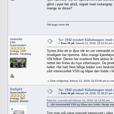
glimt i øyet her altså, regnet med motangre
mange av disse?
Old bugs never die
svenole
Sv: 1942 modell Kübelwagen med nor
VSN
«
Svar #5 på:
februar 12, 2018, 22:12:02 pm 
Supermedlem
Synes ikke de er dyre når en ser veteranbil 
Innlegg: 1047
Bosted: Tønsberg
rimeligere her hjemme. Ikke mange kjøretøyer
VW folket. Denne har overlevd flere aktive år 
nettet der finner du mye informasjon. De produs
heller. Har hatt flere billige bobler som bruk
vårt interessefelt VSN og håper den forblir i
«
Siste redigering: februar 12, 2018, 22:53:09 pm av sv
VwSplit
Sv: 1942 modell Kübelwagen med nor
Supermedlem
«
Svar #6 på:
februar 19, 2018, 21:39:27 pm 
Innlegg: 997
Sitat fra: svenole på februar 12, 2018, 22:12:02 pm
Bosted: Østfold
... vårt interessefelt VSN og håper den forblir i Norge 
Tror man må være spesielt interessert i slike b